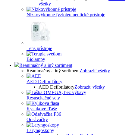
všetky
Nízkovýkonné fyzioterapeutické prístroje
Tens prístroje
Biolampy
Reanimačný a iný sortiment
Reanimačný a iný sortiment
Zobraziť všetky
AED Defibrilátory
AED Defibrilátory
Zobraziť všetky
Resuscitačné sety
Kyslíkové fľaše
Odsávačky
Laryngoskopy