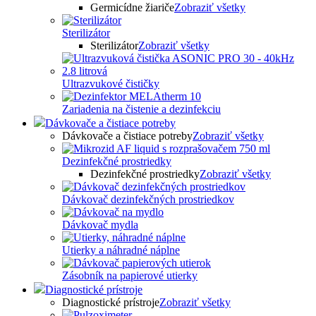
Germicídne žiariče
Zobraziť všetky
Sterilizátor
Sterilizátor
Zobraziť všetky
Ultrazvukové čističky
Zariadenia na čistenie a dezinfekciu
Dávkovače a čistiace potreby
Dávkovače a čistiace potreby
Zobraziť všetky
Dezinfekčné prostriedky
Dezinfekčné prostriedky
Zobraziť všetky
Dávkovač dezinfekčných prostriedkov
Dávkovač mydla
Utierky a náhradné náplne
Zásobník na papierové utierky
Diagnostické prístroje
Diagnostické prístroje
Zobraziť všetky