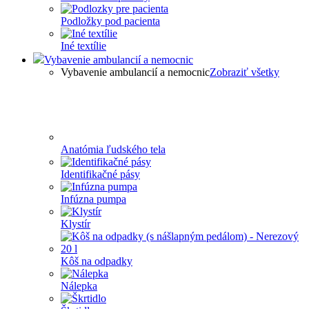
Podložky pod pacienta
Iné textílie
Vybavenie ambulancií a nemocnic
Vybavenie ambulancií a nemocnic
Zobraziť všetky
Anatómia ľudského tela
Identifikačné pásy
Infúzna pumpa
Klystír
Kôš na odpadky
Nálepka