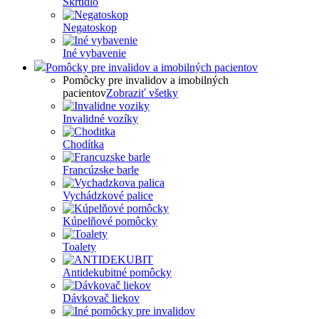
Škrtidlo
Negatoskop
Iné vybavenie
Pomôcky pre invalidov a imobilných pacientov
Pomôcky pre invalidov a imobilných
pacientov
Zobraziť všetky
Invalidné vozíky
Chodítka
Francúzske barle
Vychádzkové palice
Kúpelňové pomôcky
Toalety
Antidekubitné pomôcky
Dávkovač liekov