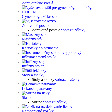
Zdravotnícke kreslá
Gynekologické kreslo
Zdravotné postele
Zdravotné postele
Zobraziť všetky
Masážny stôl
Kartotéky do ordinácie
Inštrumentačný stolík
Infúzny stojan
Stoly a stolíky
Stoly a stolíky
Zobraziť všetky
Lekárske paravány
Skrine
Skrine
Zobraziť všetky
Nemocničné vozíky