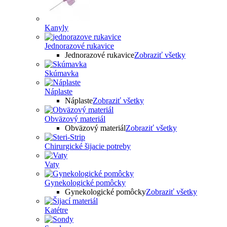
Kanyly
Jednorazové rukavice
Jednorazové rukavice
Zobraziť všetky
Skúmavka
Náplaste
Náplaste
Zobraziť všetky
Obväzový materiál
Obväzový materiál
Zobraziť všetky
Chirurgické šijacie potreby
Vaty
Gynekologické pomôcky
Gynekologické pomôcky
Zobraziť všetky
Katétre