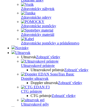
Lekárske tašky
Zdravotnícky nábytok
Zdravotnícke odevy
Zdravotnícke pomôcky
Zdravotnícky materiál
Zdravotnícke pomôcky a príslušenstvo
Novinky
Ultrazvuk
Ultrazvuk
Zobraziť všetky
Ultrazvukové prístroje
Ultrazvukové prístroje
Zobraziť všetky
Doppler ultrazvuk
Doppler ultrazvuk
Zobraziť všetky
CTG prístroje
CTG prístroje
Zobraziť všetky
Ultrazvukové gély