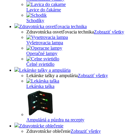
Lavice do čakárne
Schodíky
Zdravotnícka osvetľovacia technika
Zdravotnícka osvetľovacia technika
Zobraziť všetky
Vyšetrovacia lampa
Operačné lampy
Čelné svietidlo
Lekárske tašky a ampulária
Lekárske tašky a ampulária
Zobraziť všetky
Lekárska taška
Ampuláriá a púzdra na recepty
Zdravotnícke oblečenie
Zdravotnícke oblečenie
Zobraziť všetky