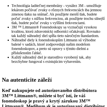
Technológia laditeľnej membrány - vynález 3M - umožňuje
lekárom počúvať zvuky o rôznych frekvenciách iba jemnou
zmenou tlaku na snímač. Ak použijete menší tlak, budete
počuť zvuky s nižšou frekvenciou, ak použijete trochu silnejší
tlak, budete počuť zvuky s vyššími frekvenciami.
3M ™ Littmann® Fonendoskopy sa vyznačujú vysokou
kvalitou, ktorú zdravotnícki odborníci očakávajú. Rovnako
tak každý náhradný diel spĺňa tieto náročným štandardom.
Náhradné diely k fonendoskopům Littmann sú výhodne
balené v sadách, ktoré zodpovedajú našim modelom
fonendoskopov, a preto sú opravy s týmito dielmi a
příslušenstím ľahké.
Každý náhradný diel je starostlivo vyrobený tak, aby
bezchybne fungoval s existujúcim vybavením.
Na autenticite záleží
Keď nakupujete od autorizovaného distribútora
3M™ Littmann®, môžete si byť istí, že váš
fonendoskop je pravý a krytý zárukou 3M™
Littmann®. Medihum.sk je autorizovaný distribútor