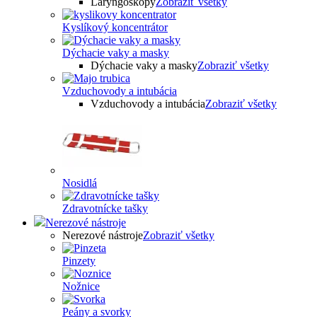
Laryngoskopy
Zobraziť všetky
Kyslíkový koncentrátor
Dýchacie vaky a masky
Dýchacie vaky a masky
Zobraziť všetky
Vzduchovody a intubácia
Vzduchovody a intubácia
Zobraziť všetky
Nosidlá
Zdravotnícke tašky
Nerezové nástroje
Nerezové nástroje
Zobraziť všetky
Pinzety
Nožnice
Peány a svorky