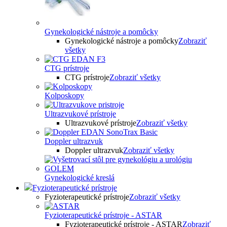
Gynekologické nástroje a pomôcky
Gynekologické nástroje a pomôcky
Zobraziť
všetky
CTG prístroje
CTG prístroje
Zobraziť všetky
Kolposkopy
Ultrazvukové prístroje
Ultrazvukové prístroje
Zobraziť všetky
Doppler ultrazvuk
Doppler ultrazvuk
Zobraziť všetky
Gynekologické kreslá
Fyzioterapeutické prístroje
Fyzioterapeutické prístroje
Zobraziť všetky
Fyzioterapeutické prístroje - ASTAR
Fyzioterapeutické prístroje - ASTAR
Zobraziť