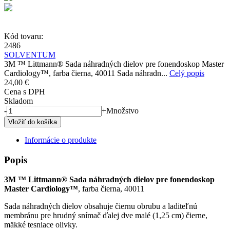
Kód tovaru:
2486
SOLVENTUM
3M ™ Littmann® Sada náhradných dielov pre fonendoskop Master
Cardiology™, farba čierna, 40011 Sada náhradn...
Celý popis
24,00 €
Cena s DPH
Skladom
-
+
Množstvo
Informácie o produkte
Popis
3M ™ Littmann® Sada náhradných dielov pre fonendoskop
Master Cardiology™
, farba čierna, 40011
Sada náhradných dielov obsahuje čiernu obrubu a laditeľnú
membránu pre hrudný snímač ďalej dve malé (1,25 cm) čierne,
mäkké tesniace olivky.