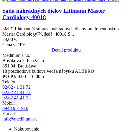
Sada náhradných dielov Littmann Master
Cardiology 40018
3M™ Littmann® súprava náhradných dielov pre fonendoskop
Master Cardiology™, šedá, 40018 S...
24,00 €
Cena s DPH
Detail produktu
Medihum s.r.o.
Bosákova 7, Petržalka
851 04, Bratislava
18 poschodová budova vedľa nábytku ALBERO
PO-PI:
9:00 - 16:00 h
Telefón:
02/62 41 31 72
02/62 41 41 73
02/62 41 41 72
Mobil:
0948 951 910
E-mail:
info@medihum.sk
Nakupovanie