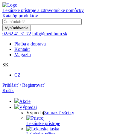
Skočiť
na
Lekárske prístroje a zdravotnícke pomôcky
hlavný
Katalóg produktov
obsah
Keyword
02/62 41 31 72
info@medihum.sk
Platba a doprava
Kontakt
Magazín
SK
CZ
Prihlásiť / Registrovať
Košík
Akcie
Výpredaj
Výpredaj
Zobraziť všetky
Lekárske prístroje