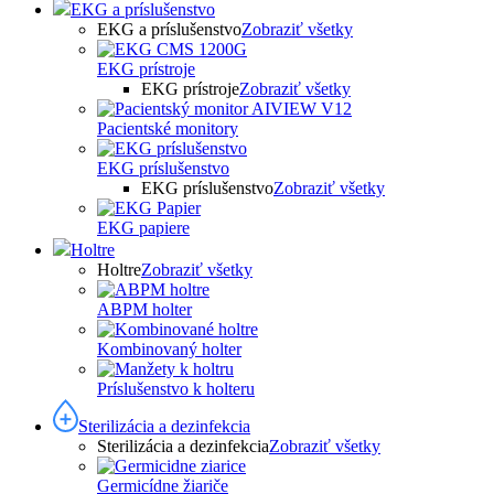
EKG a príslušenstvo
EKG a príslušenstvo
Zobraziť všetky
EKG prístroje
EKG prístroje
Zobraziť všetky
Pacientské monitory
EKG príslušenstvo
EKG príslušenstvo
Zobraziť všetky
EKG papiere
Holtre
Holtre
Zobraziť všetky
ABPM holter
Kombinovaný holter
Príslušenstvo k holteru
Sterilizácia a dezinfekcia
Sterilizácia a dezinfekcia
Zobraziť všetky
Germicídne žiariče