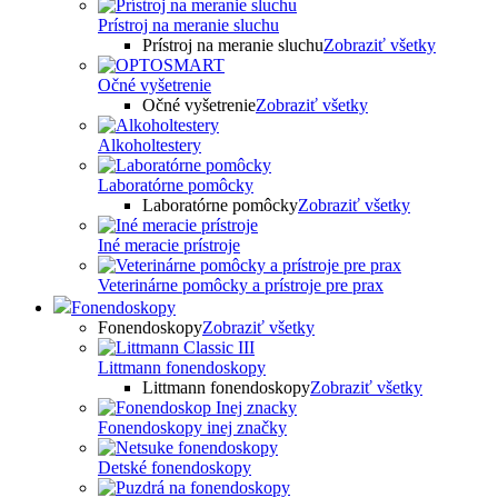
Prístroj na meranie sluchu
Prístroj na meranie sluchu
Zobraziť všetky
Očné vyšetrenie
Očné vyšetrenie
Zobraziť všetky
Alkoholtestery
Laboratórne pomôcky
Laboratórne pomôcky
Zobraziť všetky
Iné meracie prístroje
Veterinárne pomôcky a prístroje pre prax
Fonendoskopy
Fonendoskopy
Zobraziť všetky
Littmann fonendoskopy
Littmann fonendoskopy
Zobraziť všetky
Fonendoskopy inej značky
Detské fonendoskopy