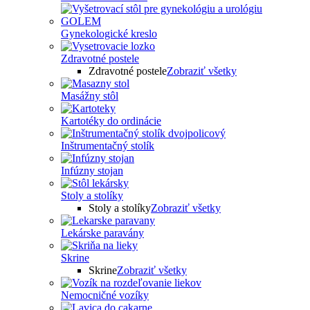
Gynekologické kreslo
Zdravotné postele
Zdravotné postele
Zobraziť všetky
Masážny stôl
Kartotéky do ordinácie
Inštrumentačný stolík
Infúzny stojan
Stoly a stolíky
Stoly a stolíky
Zobraziť všetky
Lekárske paravány
Skrine
Skrine
Zobraziť všetky
Nemocničné vozíky