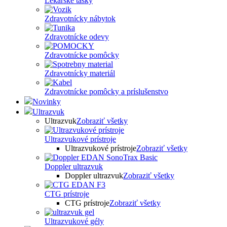
Lekárske tašky
Zdravotnícky nábytok
Zdravotnícke odevy
Zdravotnícke pomôcky
Zdravotnícky materiál
Zdravotnícke pomôcky a príslušenstvo
Novinky
Ultrazvuk
Ultrazvuk
Zobraziť všetky
Ultrazvukové prístroje
Ultrazvukové prístroje
Zobraziť všetky
Doppler ultrazvuk
Doppler ultrazvuk
Zobraziť všetky
CTG prístroje
CTG prístroje
Zobraziť všetky
Ultrazvukové gély