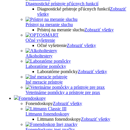
Diagnostické prístroje pľúcnych funkcií
Diagnostické prístroje pľúcnych funkcií
Zobraziť
všetky
Prístroj na meranie sluchu
Prístroj na meranie sluchu
Zobraziť všetky
Očné vyšetrenie
Očné vyšetrenie
Zobraziť všetky
Alkoholtestery
Laboratórne pomôcky
Laboratórne pomôcky
Zobraziť všetky
Iné meracie prístroje
Veterinárne pomôcky a prístroje pre prax
Fonendoskopy
Fonendoskopy
Zobraziť všetky
Littmann fonendoskopy
Littmann fonendoskopy
Zobraziť všetky
Fonendoskopy inej značky