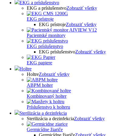
EKG a príslušenstvo
EKG a príslušenstvo
Zobraziť všetky
EKG prístroje
EKG prístroje
Zobraziť všetky
Pacientské monitory
EKG príslušenstvo
EKG príslušenstvo
Zobraziť všetky
EKG papiere
Holtre
Holtre
Zobraziť všetky
ABPM holter
Kombinovaný holter
Príslušenstvo k holteru
Sterilizácia a dezinfekcia
Sterilizácia a dezinfekcia
Zobraziť všetky
Germicídne žiariče
Germicídne žiariče
Zobraziť všetky