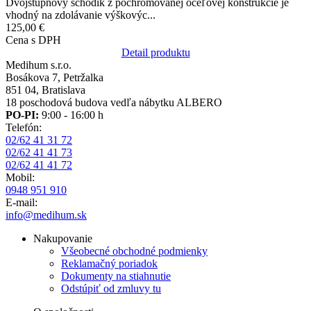
Dvojstupňový schodík z pochromovanej oceľovej konštrukcie je
vhodný na zdolávanie výškovýc...
125,00 €
Cena s DPH
Detail produktu
Medihum s.r.o.
Bosákova 7, Petržalka
851 04, Bratislava
18 poschodová budova vedľa nábytku ALBERO
PO-PI:
9:00 - 16:00 h
Telefón:
02/62 41 31 72
02/62 41 41 73
02/62 41 41 72
Mobil:
0948 951 910
E-mail:
info@medihum.sk
Nakupovanie
Všeobecné obchodné podmienky
Reklamačný poriadok
Dokumenty na stiahnutie
Odstúpiť od zmluvy tu