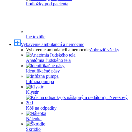
Podložky pod pacienta
Iné textílie
Vybavenie ambulancií a nemocnic
Vybavenie ambulancií a nemocnic
Zobraziť všetky
Anatómia ľudského tela
Identifikačné pásy
Infúzna pumpa
Klystír
Kôš na odpadky
Nálepka
Škrtidlo