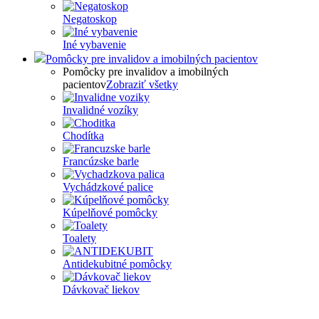
Negatoskop
Iné vybavenie
Pomôcky pre invalidov a imobilných pacientov
Pomôcky pre invalidov a imobilných
pacientov
Zobraziť všetky
Invalidné vozíky
Chodítka
Francúzske barle
Vychádzkové palice
Kúpelňové pomôcky
Toalety
Antidekubitné pomôcky
Dávkovač liekov