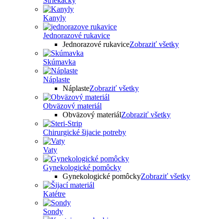
Striekačky
Kanyly
Jednorazové rukavice
Jednorazové rukavice
Zobraziť všetky
Skúmavka
Náplaste
Náplaste
Zobraziť všetky
Obväzový materiál
Obväzový materiál
Zobraziť všetky
Chirurgické šijacie potreby
Vaty
Gynekologické pomôcky
Gynekologické pomôcky
Zobraziť všetky
Katétre
Sondy