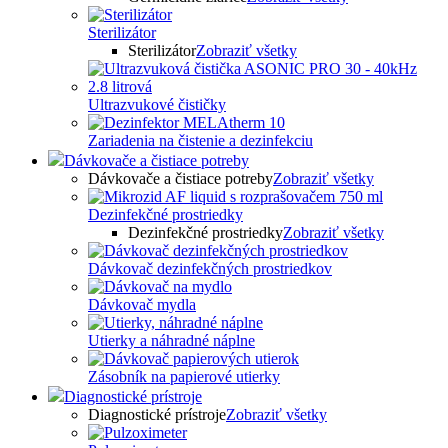
Sterilizátor
Sterilizátor
Zobraziť všetky
Ultrazvukové čističky
Zariadenia na čistenie a dezinfekciu
Dávkovače a čistiace potreby
Dávkovače a čistiace potreby
Zobraziť všetky
Dezinfekčné prostriedky
Dezinfekčné prostriedky
Zobraziť všetky
Dávkovač dezinfekčných prostriedkov
Dávkovač mydla
Utierky a náhradné náplne
Zásobník na papierové utierky
Diagnostické prístroje
Diagnostické prístroje
Zobraziť všetky