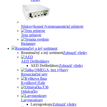
Nízkovýkonné fyzioterapeutické prístroje
Tens prístroje
Biolampy
Reanimačný a iný sortiment
Reanimačný a iný sortiment
Zobraziť všetky
AED Defibrilátory
AED Defibrilátory
Zobraziť všetky
Resuscitačné sety
Kyslíkové fľaše
Odsávačky
Laryngoskopy
Laryngoskopy
Zobraziť všetky