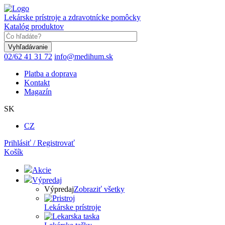
Skočiť
na
Lekárske prístroje a zdravotnícke pomôcky
hlavný
Katalóg produktov
obsah
Keyword
02/62 41 31 72
info@medihum.sk
Platba a doprava
Kontakt
Magazín
SK
CZ
Prihlásiť / Registrovať
Košík
Akcie
Výpredaj
Výpredaj
Zobraziť všetky
Lekárske prístroje