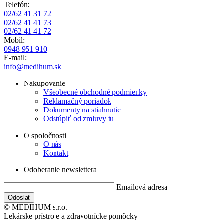
Telefón:
02/62 41 31 72
02/62 41 41 73
02/62 41 41 72
Mobil:
0948 951 910
E-mail:
info@medihum.sk
Nakupovanie
Všeobecné obchodné podmienky
Reklamačný poriadok
Dokumenty na stiahnutie
Odstúpiť od zmluvy tu
O spoločnosti
O nás
Kontakt
Odoberanie newslettera
Emailová adresa
© MEDIHUM s.r.o.
Lekárske prístroje a zdravotnícke pomôcky