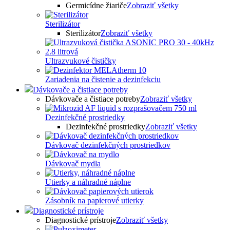
Germicídne žiariče
Zobraziť všetky
Sterilizátor
Sterilizátor
Zobraziť všetky
Ultrazvukové čističky
Zariadenia na čistenie a dezinfekciu
Dávkovače a čistiace potreby
Dávkovače a čistiace potreby
Zobraziť všetky
Dezinfekčné prostriedky
Dezinfekčné prostriedky
Zobraziť všetky
Dávkovač dezinfekčných prostriedkov
Dávkovač mydla
Utierky a náhradné náplne
Zásobník na papierové utierky
Diagnostické prístroje
Diagnostické prístroje
Zobraziť všetky