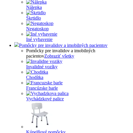
Nálepka
Škrtidlo
Negatoskop
Iné vybavenie
Pomôcky pre invalidov a imobilných pacientov
Pomôcky pre invalidov a imobilných
pacientov
Zobraziť všetky
Invalidné vozíky
Chodítka
Francúzske barle
Vychádzkové palice
Kúpelňové pomôcky