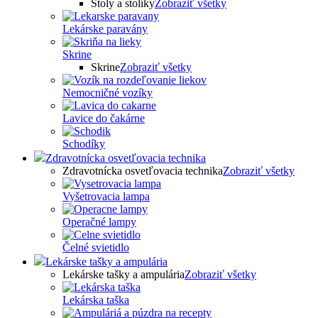
Stoly a stolíky
Zobraziť všetky
Lekárske paravány
Skrine
Skrine
Zobraziť všetky
Nemocničné vozíky
Lavice do čakárne
Schodíky
Zdravotnícka osvetľovacia technika
Zdravotnícka osvetľovacia technika
Zobraziť všetky
Vyšetrovacia lampa
Operačné lampy
Čelné svietidlo
Lekárske tašky a ampulária
Lekárske tašky a ampulária
Zobraziť všetky
Lekárska taška