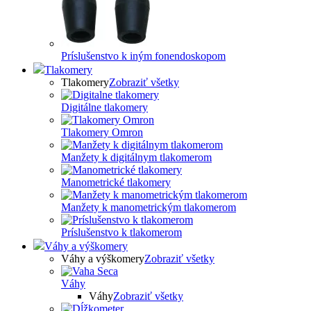
Príslušenstvo k iným fonendoskopom
Tlakomery
Tlakomery
Zobraziť všetky
Digitálne tlakomery
Tlakomery Omron
Manžety k digitálnym tlakomerom
Manometrické tlakomery
Manžety k manometrickým tlakomerom
Príslušenstvo k tlakomerom
Váhy a výškomery
Váhy a výškomery
Zobraziť všetky
Váhy
Váhy
Zobraziť všetky