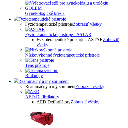
Gynekologické kreslá
Fyzioterapeutické prístroje
Fyzioterapeutické prístroje
Zobraziť všetky
Fyzioterapeutické prístroje - ASTAR
Fyzioterapeutické prístroje - ASTAR
Zobraziť
všetky
Nízkovýkonné fyzioterapeutické prístroje
Tens prístroje
Biolampy
Reanimačný a iný sortiment
Reanimačný a iný sortiment
Zobraziť všetky
AED Defibrilátory
AED Defibrilátory
Zobraziť všetky