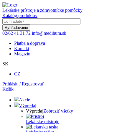
Skočiť
na
Lekárske prístroje a zdravotnícke pomôcky
hlavný
Katalóg produktov
obsah
Keyword
02/62 41 31 72
info@medihum.sk
Platba a doprava
Kontakt
Magazín
SK
CZ
Prihlásiť / Registrovať
Košík
Akcie
Výpredaj
Výpredaj
Zobraziť všetky
Lekárske prístroje