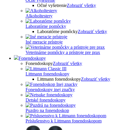
Očné vyšetrenie
Očné vyšetrenie
Zobraziť všetky
Alkoholtestery
Laboratórne pomôcky
Laboratórne pomôcky
Zobraziť všetky
Iné meracie prístroje
Veterinárne pomôcky a prístroje pre prax
Fonendoskopy
Fonendoskopy
Zobraziť všetky
Littmann fonendoskopy
Littmann fonendoskopy
Zobraziť všetky
Fonendoskopy inej značky
Detské fonendoskopy
Puzdro na fonendoskop
Príslušenstvo k Littmann fonendoskopom