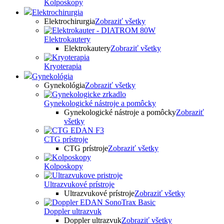
Kolposkopy
Elektrochirurgia
Elektrochirurgia
Zobraziť všetky
Elektrokautery
Elektrokautery
Zobraziť všetky
Kryoterapia
Gynekológia
Gynekológia
Zobraziť všetky
Gynekologické nástroje a pomôcky
Gynekologické nástroje a pomôcky
Zobraziť
všetky
CTG prístroje
CTG prístroje
Zobraziť všetky
Kolposkopy
Ultrazvukové prístroje
Ultrazvukové prístroje
Zobraziť všetky
Doppler ultrazvuk
Doppler ultrazvuk
Zobraziť všetky