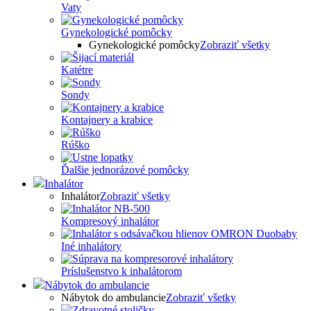
Vaty
Gynekologické pomôcky
Gynekologické pomôcky
Zobraziť všetky
Katétre
Sondy
Kontajnery a krabice
Rúško
Ďalšie jednorázové pomôcky
Inhalátor
Inhalátor
Zobraziť všetky
Kompresový inhalátor
Iné inhalátory
Príslušenstvo k inhalátorom
Nábytok do ambulancie
Nábytok do ambulancie
Zobraziť všetky