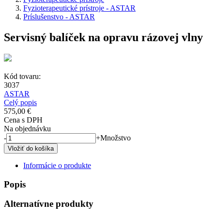
Fyzioterapeutické prístroje - ASTAR
Príslušenstvo - ASTAR
Servisný balíček na opravu rázovej vlny
Kód tovaru:
3037
ASTAR
Celý popis
575,00 €
Cena s DPH
Na objednávku
-
+
Množstvo
Informácie o produkte
Popis
Alternatívne produkty