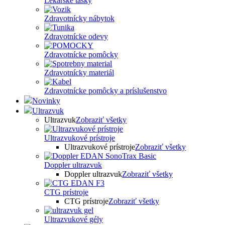
Lekárske tašky
Zdravotnícky nábytok
Zdravotnícke odevy
Zdravotnícke pomôcky
Zdravotnícky materiál
Zdravotnícke pomôcky a príslušenstvo
Novinky
Ultrazvuk
Ultrazvuk
Zobraziť všetky
Ultrazvukové prístroje
Ultrazvukové prístroje
Zobraziť všetky
Doppler ultrazvuk
Doppler ultrazvuk
Zobraziť všetky
CTG prístroje
CTG prístroje
Zobraziť všetky
Ultrazvukové gély