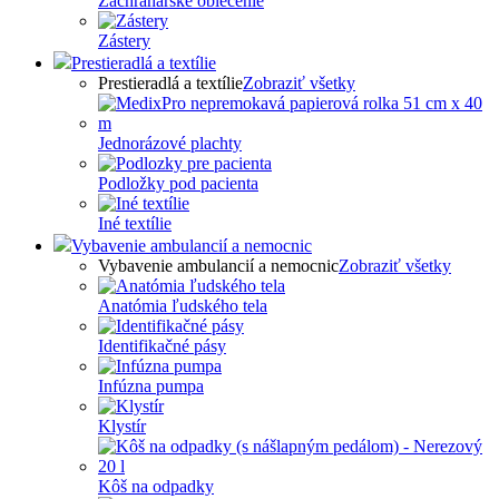
Záchranárske oblečenie
Zástery
Prestieradlá a textílie
Prestieradlá a textílie
Zobraziť všetky
Jednorázové plachty
Podložky pod pacienta
Iné textílie
Vybavenie ambulancií a nemocnic
Vybavenie ambulancií a nemocnic
Zobraziť všetky
Anatómia ľudského tela
Identifikačné pásy
Infúzna pumpa
Klystír
Kôš na odpadky