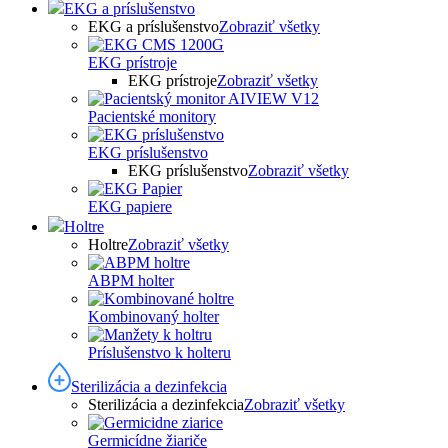
EKG a príslušenstvo
EKG a príslušenstvo
Zobraziť všetky
EKG prístroje
EKG prístroje
Zobraziť všetky
Pacientské monitory
EKG príslušenstvo
EKG príslušenstvo
Zobraziť všetky
EKG papiere
Holtre
Holtre
Zobraziť všetky
ABPM holter
Kombinovaný holter
Príslušenstvo k holteru
Sterilizácia a dezinfekcia
Sterilizácia a dezinfekcia
Zobraziť všetky
Germicídne žiariče