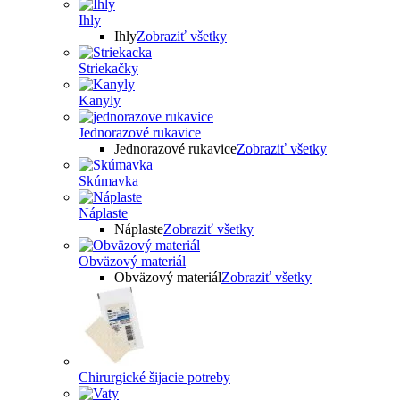
Ihly
Ihly
Zobraziť všetky
Striekačky
Kanyly
Jednorazové rukavice
Jednorazové rukavice
Zobraziť všetky
Skúmavka
Náplaste
Náplaste
Zobraziť všetky
Obväzový materiál
Obväzový materiál
Zobraziť všetky
Chirurgické šijacie potreby