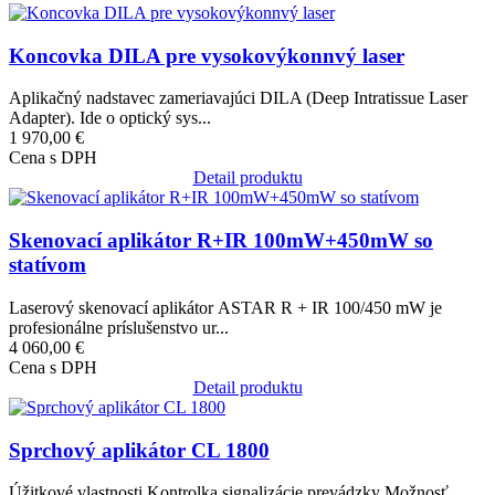
Obrázok
Koncovka DILA pre vysokovýkonnvý laser
Aplikačný nadstavec zameriavajúci DILA (Deep Intratissue Laser
Adapter). Ide o optický sys...
1 970,00 €
Cena s DPH
Detail produktu
Obrázok
Skenovací aplikátor R+IR 100mW+450mW so
statívom
Laserový skenovací aplikátor ASTAR R + IR 100/450 mW je
profesionálne príslušenstvo ur...
4 060,00 €
Cena s DPH
Detail produktu
Obrázok
Sprchový aplikátor CL 1800
Úžitkové vlastnosti Kontrolka signalizácie prevádzky Možnosť