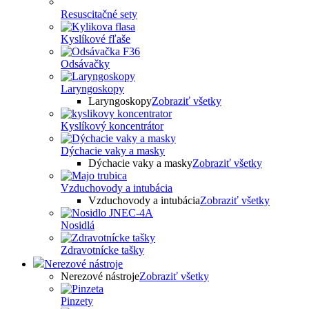
Resuscitačné sety
Kyslíkové fľaše
Odsávačky
Laryngoskopy
Laryngoskopy
Zobraziť všetky
Kyslíkový koncentrátor
Dýchacie vaky a masky
Dýchacie vaky a masky
Zobraziť všetky
Vzduchovody a intubácia
Vzduchovody a intubácia
Zobraziť všetky
Nosidlá
Zdravotnícke tašky
Nerezové nástroje
Nerezové nástroje
Zobraziť všetky
Pinzety