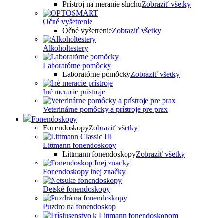
Prístroj na meranie sluchu
Zobraziť všetky
Očné vyšetrenie
Očné vyšetrenie
Zobraziť všetky
Alkoholtestery
Laboratórne pomôcky
Laboratórne pomôcky
Zobraziť všetky
Iné meracie prístroje
Veterinárne pomôcky a prístroje pre prax
Fonendoskopy
Fonendoskopy
Zobraziť všetky
Littmann fonendoskopy
Littmann fonendoskopy
Zobraziť všetky
Fonendoskopy inej značky
Detské fonendoskopy
Puzdro na fonendoskop