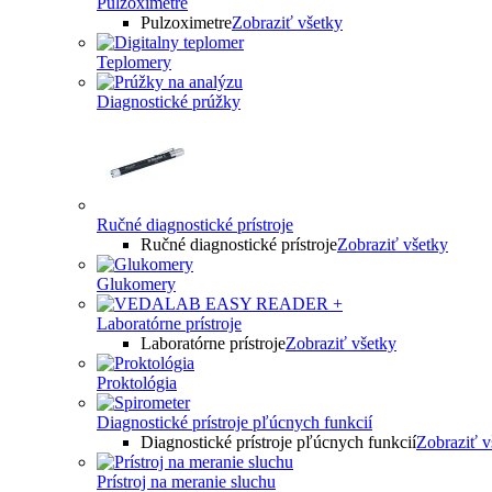
Pulzoximetre
Pulzoximetre
Zobraziť všetky
Teplomery
Diagnostické prúžky
Ručné diagnostické prístroje
Ručné diagnostické prístroje
Zobraziť všetky
Glukomery
Laboratórne prístroje
Laboratórne prístroje
Zobraziť všetky
Proktológia
Diagnostické prístroje pľúcnych funkcií
Diagnostické prístroje pľúcnych funkcií
Zobraziť v
Prístroj na meranie sluchu