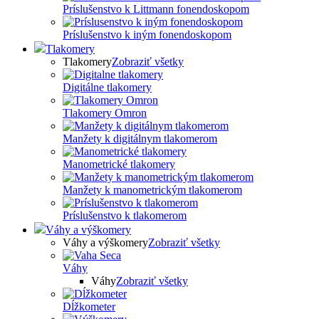
Príslušenstvo k Littmann fonendoskopom
Príslušenstvo k iným fonendoskopom
Tlakomery
Tlakomery
Zobraziť všetky
Digitálne tlakomery
Tlakomery Omron
Manžety k digitálnym tlakomerom
Manometrické tlakomery
Manžety k manometrickým tlakomerom
Príslušenstvo k tlakomerom
Váhy a výškomery
Váhy a výškomery
Zobraziť všetky
Váhy
Váhy
Zobraziť všetky
Dĺžkometer