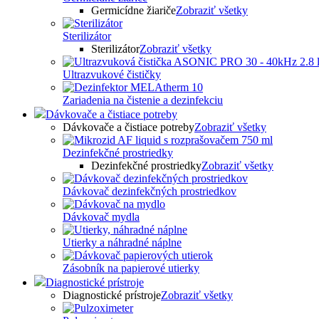
Germicídne žiariče
Zobraziť všetky
Sterilizátor
Sterilizátor
Zobraziť všetky
Ultrazvukové čističky
Zariadenia na čistenie a dezinfekciu
Dávkovače a čistiace potreby
Dávkovače a čistiace potreby
Zobraziť všetky
Dezinfekčné prostriedky
Dezinfekčné prostriedky
Zobraziť všetky
Dávkovač dezinfekčných prostriedkov
Dávkovač mydla
Utierky a náhradné náplne
Zásobník na papierové utierky
Diagnostické prístroje
Diagnostické prístroje
Zobraziť všetky