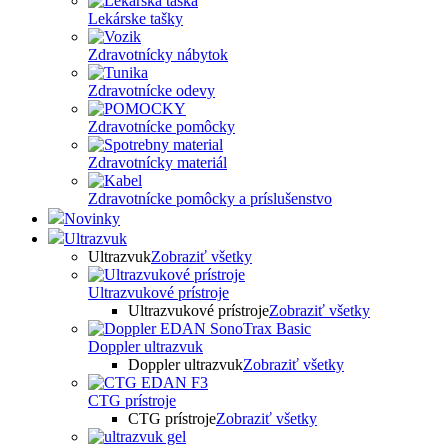
Lekárske tašky
Zdravotnícky nábytok
Zdravotnícke odevy
Zdravotnícke pomôcky
Zdravotnícky materiál
Zdravotnícke pomôcky a príslušenstvo
Novinky
Ultrazvuk
Ultrazvuk
Zobraziť všetky
Ultrazvukové prístroje
Ultrazvukové prístroje
Zobraziť všetky
Doppler ultrazvuk
Doppler ultrazvuk
Zobraziť všetky
CTG prístroje
CTG prístroje
Zobraziť všetky