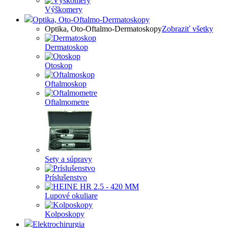
Výškomery
Optika, Oto-Oftalmo-Dermatoskopy
Optika, Oto-Oftalmo-Dermatoskopy
Zobraziť všetky
Dermatoskop
Otoskop
Oftalmoskop
Oftalmometre
Sety a súpravy
Príslušenstvo
Lupové okuliare
Kolposkopy
Elektrochirurgia