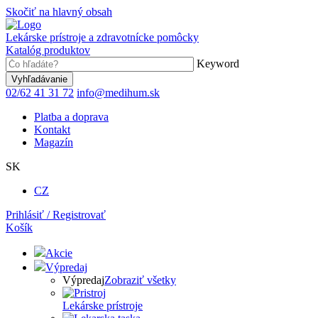
Skočiť na hlavný obsah
Lekárske prístroje a zdravotnícke pomôcky
Katalóg produktov
Keyword
02/62 41 31 72
info@medihum.sk
Platba a doprava
Kontakt
Magazín
SK
CZ
Prihlásiť / Registrovať
Košík
Akcie
Výpredaj
Výpredaj
Zobraziť všetky
Lekárske prístroje