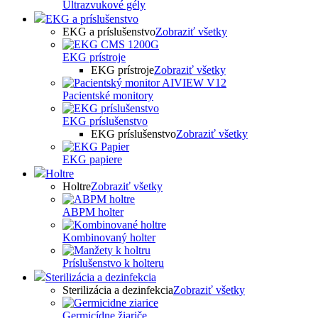
Ultrazvukové gély
EKG a príslušenstvo
EKG a príslušenstvo
Zobraziť všetky
EKG prístroje
EKG prístroje
Zobraziť všetky
Pacientské monitory
EKG príslušenstvo
EKG príslušenstvo
Zobraziť všetky
EKG papiere
Holtre
Holtre
Zobraziť všetky
ABPM holter
Kombinovaný holter
Príslušenstvo k holteru
Sterilizácia a dezinfekcia
Sterilizácia a dezinfekcia
Zobraziť všetky
Germicídne žiariče