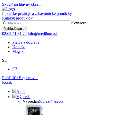
Skočiť na hlavný obsah
Lekárske prístroje a zdravotnícke pomôcky
Katalóg produktov
Keyword
02/62 41 31 72
info@medihum.sk
Platba a doprava
Kontakt
Magazín
SK
CZ
Prihlásiť / Registrovať
Košík
Akcie
Výpredaj
Výpredaj
Zobraziť všetky