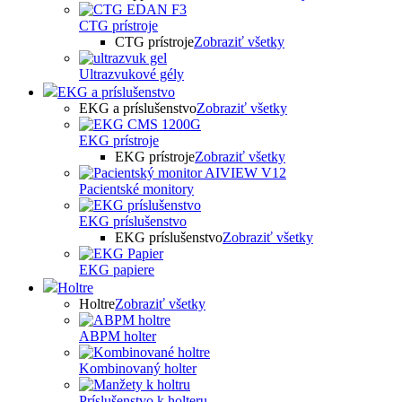
CTG prístroje
CTG prístroje
Zobraziť všetky
Ultrazvukové gély
EKG a príslušenstvo
EKG a príslušenstvo
Zobraziť všetky
EKG prístroje
EKG prístroje
Zobraziť všetky
Pacientské monitory
EKG príslušenstvo
EKG príslušenstvo
Zobraziť všetky
EKG papiere
Holtre
Holtre
Zobraziť všetky
ABPM holter
Kombinovaný holter
Príslušenstvo k holteru