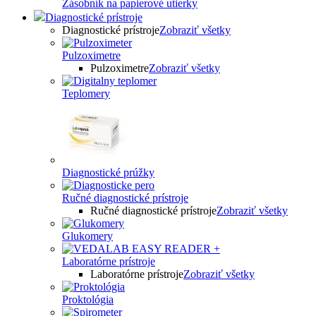
Zásobník na papierové utierky
Diagnostické prístroje
Diagnostické prístroje
Zobraziť všetky
Pulzoximetre
Pulzoximetre
Zobraziť všetky
Teplomery
Diagnostické prúžky
Ručné diagnostické prístroje
Ručné diagnostické prístroje
Zobraziť všetky
Glukomery
Laboratórne prístroje
Laboratórne prístroje
Zobraziť všetky
Proktológia