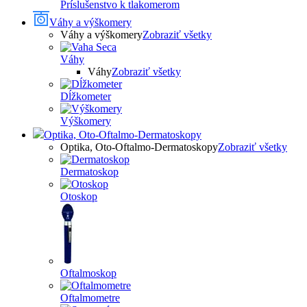
Príslušenstvo k tlakomerom
Váhy a výškomery
Váhy a výškomery
Zobraziť všetky
Váhy
Váhy
Zobraziť všetky
Dĺžkometer
Výškomery
Optika, Oto-Oftalmo-Dermatoskopy
Optika, Oto-Oftalmo-Dermatoskopy
Zobraziť všetky
Dermatoskop
Otoskop
Oftalmoskop
Oftalmometre