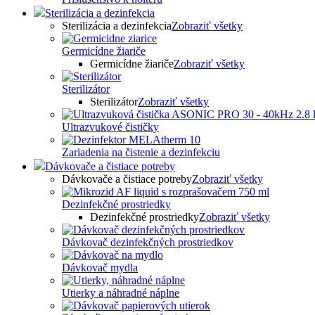
Sterilizácia a dezinfekcia
Sterilizácia a dezinfekcia
Zobraziť všetky
Germicídne žiariče
Germicídne žiariče
Zobraziť všetky
Sterilizátor
Sterilizátor
Zobraziť všetky
Ultrazvukové čističky
Zariadenia na čistenie a dezinfekciu
Dávkovače a čistiace potreby
Dávkovače a čistiace potreby
Zobraziť všetky
Dezinfekčné prostriedky
Dezinfekčné prostriedky
Zobraziť všetky
Dávkovač dezinfekčných prostriedkov
Dávkovač mydla
Utierky a náhradné náplne