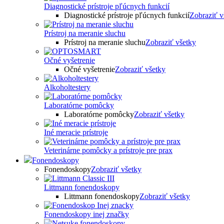
Diagnostické prístroje pľúcnych funkcií
Diagnostické prístroje pľúcnych funkcií
Zobraziť v
Prístroj na meranie sluchu
Prístroj na meranie sluchu
Zobraziť všetky
Očné vyšetrenie
Očné vyšetrenie
Zobraziť všetky
Alkoholtestery
Laboratórne pomôcky
Laboratórne pomôcky
Zobraziť všetky
Iné meracie prístroje
Veterinárne pomôcky a prístroje pre prax
Fonendoskopy
Fonendoskopy
Zobraziť všetky
Littmann fonendoskopy
Littmann fonendoskopy
Zobraziť všetky
Fonendoskopy inej značky