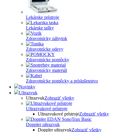
Lekárske prístroje
Lekárske tašky
Zdravotnícky nábytok
Zdravotnícke odevy
Zdravotnícke pomôcky
Zdravotnícky materiál
Zdravotnícke pomôcky a príslušenstvo
Novinky
Ultrazvuk
Ultrazvuk
Zobraziť všetky
Ultrazvukové prístroje
Ultrazvukové prístroje
Zobraziť všetky
Doppler ultrazvuk
Doppler ultrazvuk
Zobraziť všetky