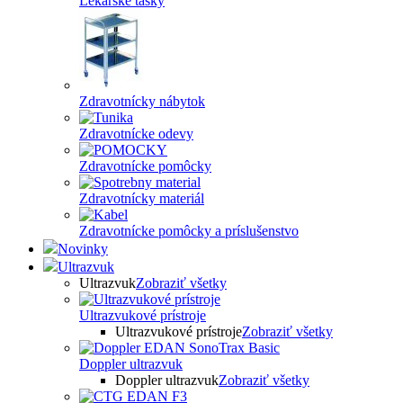
Lekárske tašky
Zdravotnícky nábytok
Zdravotnícke odevy
Zdravotnícke pomôcky
Zdravotnícky materiál
Zdravotnícke pomôcky a príslušenstvo
Novinky
Ultrazvuk
Ultrazvuk
Zobraziť všetky
Ultrazvukové prístroje
Ultrazvukové prístroje
Zobraziť všetky
Doppler ultrazvuk
Doppler ultrazvuk
Zobraziť všetky