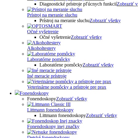
Diagnostické prístroje pľúcnych funkcií
Zobraziť v
Prístroj na meranie sluchu
Prístroj na meranie sluchu
Zobraziť všetky
Očné vyšetrenie
Očné vyšetrenie
Zobraziť všetky
Alkoholtestery
Laboratórne pomôcky
Laboratórne pomôcky
Zobraziť všetky
Iné meracie prístroje
Veterinárne pomôcky a prístroje pre prax
Fonendoskopy
Fonendoskopy
Zobraziť všetky
Littmann fonendoskopy
Littmann fonendoskopy
Zobraziť všetky
Fonendoskopy inej značky
Detské fonendoskopy