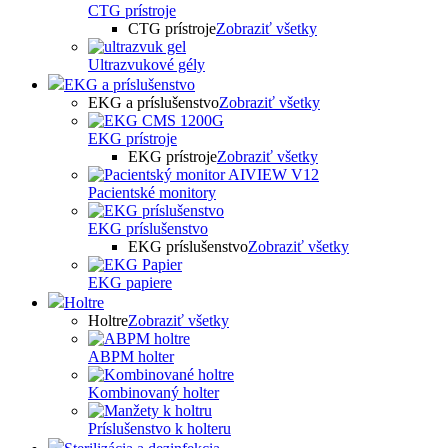
CTG prístroje
CTG prístroje
Zobraziť všetky
Ultrazvukové gély
EKG a príslušenstvo
EKG a príslušenstvo
Zobraziť všetky
EKG prístroje
EKG prístroje
Zobraziť všetky
Pacientské monitory
EKG príslušenstvo
EKG príslušenstvo
Zobraziť všetky
EKG papiere
Holtre
Holtre
Zobraziť všetky
ABPM holter
Kombinovaný holter
Príslušenstvo k holteru