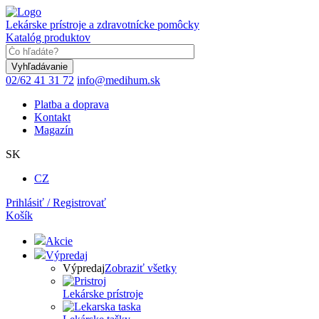
Skočiť
na
Lekárske prístroje a zdravotnícke pomôcky
hlavný
Katalóg produktov
obsah
Keyword
02/62 41 31 72
info@medihum.sk
Platba a doprava
Kontakt
Magazín
SK
CZ
Prihlásiť / Registrovať
Košík
Akcie
Výpredaj
Výpredaj
Zobraziť všetky
Lekárske prístroje