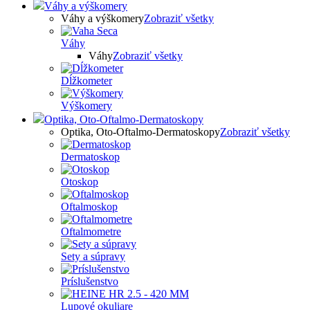
Váhy a výškomery
Váhy a výškomery
Zobraziť všetky
Váhy
Váhy
Zobraziť všetky
Dĺžkometer
Výškomery
Optika, Oto-Oftalmo-Dermatoskopy
Optika, Oto-Oftalmo-Dermatoskopy
Zobraziť všetky
Dermatoskop
Otoskop
Oftalmoskop
Oftalmometre
Sety a súpravy
Príslušenstvo
Lupové okuliare