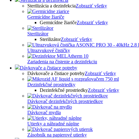
Sterilizácia a dezinfekcia
Sterilizácia a dezinfekcia
Zobraziť všetky
Germicídne žiariče
Germicídne žiariče
Zobraziť všetky
Sterilizátor
Sterilizátor
Zobraziť všetky
Ultrazvukové čističky
Zariadenia na čistenie a dezinfekciu
Dávkovače a čistiace potreby
Dávkovače a čistiace potreby
Zobraziť všetky
Dezinfekčné prostriedky
Dezinfekčné prostriedky
Zobraziť všetky
Dávkovač dezinfekčných prostriedkov
Dávkovač mydla
Utierky a náhradné náplne
Zásobník na papierové utierky