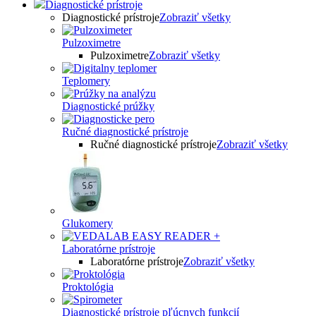
Diagnostické prístroje
Diagnostické prístroje
Zobraziť všetky
Pulzoximetre
Pulzoximetre
Zobraziť všetky
Teplomery
Diagnostické prúžky
Ručné diagnostické prístroje
Ručné diagnostické prístroje
Zobraziť všetky
Glukomery
Laboratórne prístroje
Laboratórne prístroje
Zobraziť všetky
Proktológia
Diagnostické prístroje pľúcnych funkcií