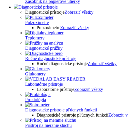
Zásobník na papierové utierky
Diagnostické prístroje
Diagnostické prístroje
Zobraziť všetky
Pulzoximetre
Pulzoximetre
Zobraziť všetky
Teplomery
Diagnostické prúžky
Ručné diagnostické prístroje
Ručné diagnostické prístroje
Zobraziť všetky
Glukomery
Laboratórne prístroje
Laboratórne prístroje
Zobraziť všetky
Proktológia
Diagnostické prístroje pľúcnych funkcií
Diagnostické prístroje pľúcnych funkcií
Zobraziť v
Prístroj na meranie sluchu