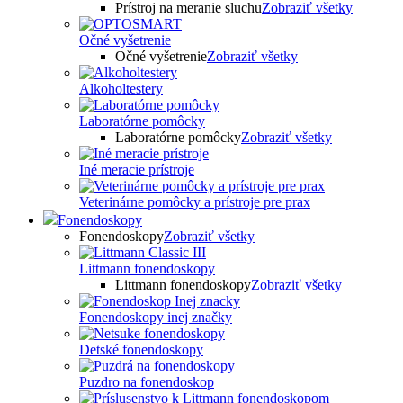
Prístroj na meranie sluchu
Zobraziť všetky
Očné vyšetrenie
Očné vyšetrenie
Zobraziť všetky
Alkoholtestery
Laboratórne pomôcky
Laboratórne pomôcky
Zobraziť všetky
Iné meracie prístroje
Veterinárne pomôcky a prístroje pre prax
Fonendoskopy
Fonendoskopy
Zobraziť všetky
Littmann fonendoskopy
Littmann fonendoskopy
Zobraziť všetky
Fonendoskopy inej značky
Detské fonendoskopy
Puzdro na fonendoskop