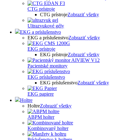
CTG prístroje
CTG prístroje
Zobraziť všetky
Ultrazvukové gély
EKG a príslušenstvo
EKG a príslušenstvo
Zobraziť všetky
EKG prístroje
EKG prístroje
Zobraziť všetky
Pacientské monitory
EKG príslušenstvo
EKG príslušenstvo
Zobraziť všetky
EKG papiere
Holtre
Holtre
Zobraziť všetky
ABPM holter
Kombinovaný holter
Príslušenstvo k holteru