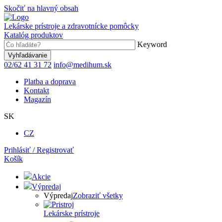
Skočiť na hlavný obsah
Lekárske prístroje a zdravotnícke pomôcky
Katalóg produktov
Keyword
02/62 41 31 72
info@medihum.sk
Platba a doprava
Kontakt
Magazín
SK
CZ
Prihlásiť / Registrovať
Košík
Akcie
Výpredaj
Výpredaj
Zobraziť všetky
Lekárske prístroje