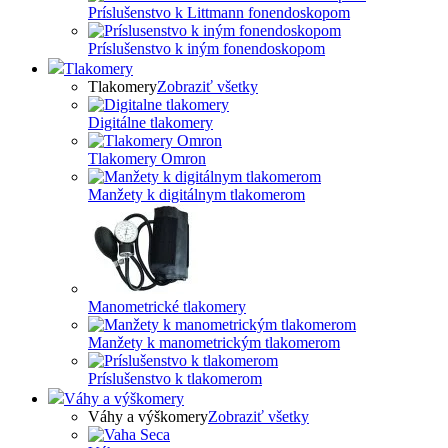
Príslušenstvo k Littmann fonendoskopom
Príslušenstvo k iným fonendoskopom
Tlakomery
Tlakomery
Zobraziť všetky
Digitálne tlakomery
Tlakomery Omron
Manžety k digitálnym tlakomerom
Manometrické tlakomery
Manžety k manometrickým tlakomerom
Príslušenstvo k tlakomerom
Váhy a výškomery
Váhy a výškomery
Zobraziť všetky