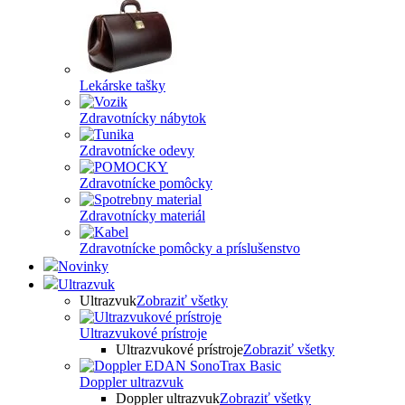
Lekárske tašky
Zdravotnícky nábytok
Zdravotnícke odevy
Zdravotnícke pomôcky
Zdravotnícky materiál
Zdravotnícke pomôcky a príslušenstvo
Novinky
Ultrazvuk
Ultrazvuk
Zobraziť všetky
Ultrazvukové prístroje
Ultrazvukové prístroje
Zobraziť všetky
Doppler ultrazvuk
Doppler ultrazvuk
Zobraziť všetky