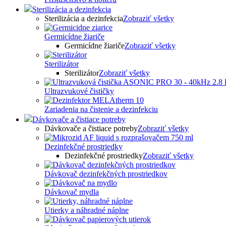
Sterilizácia a dezinfekcia
Sterilizácia a dezinfekcia
Zobraziť všetky
Germicídne žiariče
Germicídne žiariče
Zobraziť všetky
Sterilizátor
Sterilizátor
Zobraziť všetky
Ultrazvukové čističky
Zariadenia na čistenie a dezinfekciu
Dávkovače a čistiace potreby
Dávkovače a čistiace potreby
Zobraziť všetky
Dezinfekčné prostriedky
Dezinfekčné prostriedky
Zobraziť všetky
Dávkovač dezinfekčných prostriedkov
Dávkovač mydla
Utierky a náhradné náplne