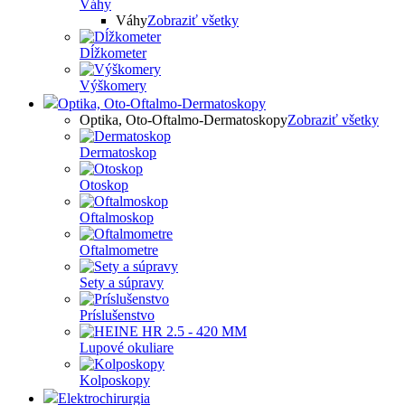
Váhy
Váhy
Zobraziť všetky
Dĺžkometer
Výškomery
Optika, Oto-Oftalmo-Dermatoskopy
Optika, Oto-Oftalmo-Dermatoskopy
Zobraziť všetky
Dermatoskop
Otoskop
Oftalmoskop
Oftalmometre
Sety a súpravy
Príslušenstvo
Lupové okuliare
Kolposkopy
Elektrochirurgia