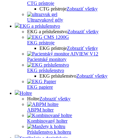
CTG prístroje
CTG prístroje
Zobraziť všetky
Ultrazvukové gély
EKG a príslušenstvo
EKG a príslušenstvo
Zobraziť všetky
EKG prístroje
EKG prístroje
Zobraziť všetky
Pacientské monitory
EKG príslušenstvo
EKG príslušenstvo
Zobraziť všetky
EKG papiere
Holtre
Holtre
Zobraziť všetky
ABPM holter
Kombinovaný holter
Príslušenstvo k holteru