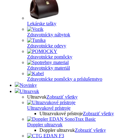
Lekárske tašky
Zdravotnícky nábytok
Zdravotnícke odevy
Zdravotnícke pomôcky
Zdravotnícky materiál
Zdravotnícke pomôcky a príslušenstvo
Novinky
Ultrazvuk
Ultrazvuk
Zobraziť všetky
Ultrazvukové prístroje
Ultrazvukové prístroje
Zobraziť všetky
Doppler ultrazvuk
Doppler ultrazvuk
Zobraziť všetky