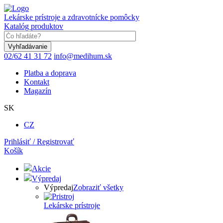
Skočiť
na
Lekárske prístroje a zdravotnícke pomôcky
hlavný
Katalóg produktov
obsah
Keyword
02/62 41 31 72
info@medihum.sk
Platba a doprava
Kontakt
Magazín
SK
CZ
Prihlásiť / Registrovať
Košík
Akcie
Výpredaj
Výpredaj
Zobraziť všetky
Lekárske prístroje