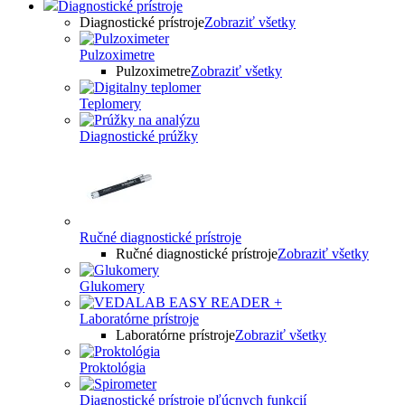
Diagnostické prístroje
Diagnostické prístroje
Zobraziť všetky
Pulzoximetre
Pulzoximetre
Zobraziť všetky
Teplomery
Diagnostické prúžky
Ručné diagnostické prístroje
Ručné diagnostické prístroje
Zobraziť všetky
Glukomery
Laboratórne prístroje
Laboratórne prístroje
Zobraziť všetky
Proktológia
Diagnostické prístroje pľúcnych funkcií