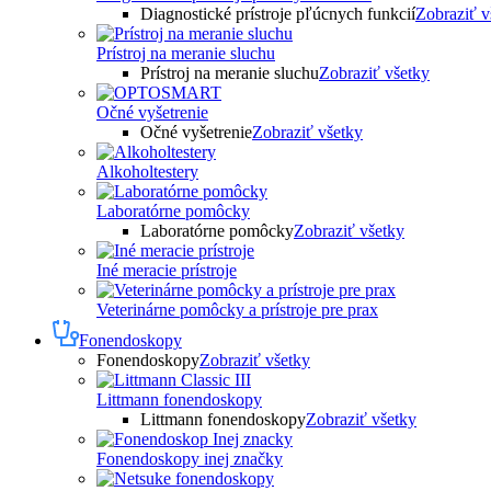
Diagnostické prístroje pľúcnych funkcií
Zobraziť v
Prístroj na meranie sluchu
Prístroj na meranie sluchu
Zobraziť všetky
Očné vyšetrenie
Očné vyšetrenie
Zobraziť všetky
Alkoholtestery
Laboratórne pomôcky
Laboratórne pomôcky
Zobraziť všetky
Iné meracie prístroje
Veterinárne pomôcky a prístroje pre prax
Fonendoskopy
Fonendoskopy
Zobraziť všetky
Littmann fonendoskopy
Littmann fonendoskopy
Zobraziť všetky
Fonendoskopy inej značky