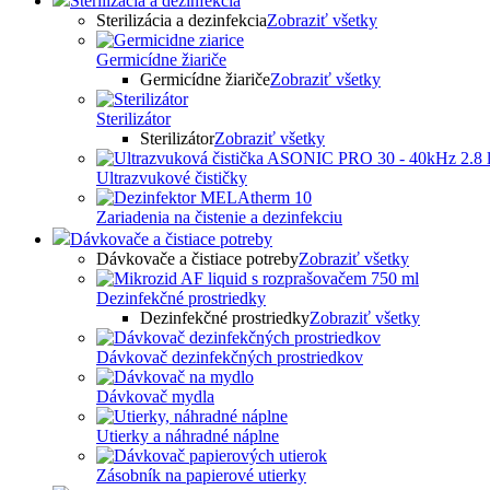
Sterilizácia a dezinfekcia
Sterilizácia a dezinfekcia
Zobraziť všetky
Germicídne žiariče
Germicídne žiariče
Zobraziť všetky
Sterilizátor
Sterilizátor
Zobraziť všetky
Ultrazvukové čističky
Zariadenia na čistenie a dezinfekciu
Dávkovače a čistiace potreby
Dávkovače a čistiace potreby
Zobraziť všetky
Dezinfekčné prostriedky
Dezinfekčné prostriedky
Zobraziť všetky
Dávkovač dezinfekčných prostriedkov
Dávkovač mydla
Utierky a náhradné náplne
Zásobník na papierové utierky