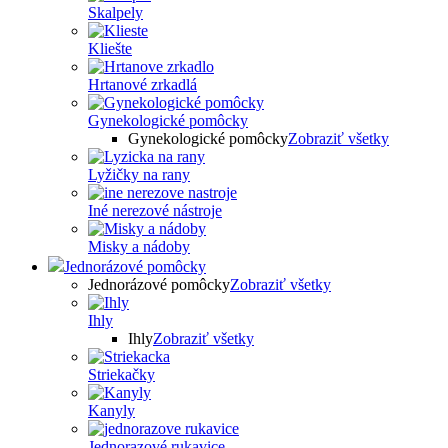
Skalpely
Kliešte
Hrtanové zrkadlá
Gynekologické pomôcky
Gynekologické pomôcky
Zobraziť všetky
Lyžičky na rany
Iné nerezové nástroje
Misky a nádoby
Jednorázové pomôcky
Jednorázové pomôcky
Zobraziť všetky
Ihly
Ihly
Zobraziť všetky
Striekačky
Kanyly
Jednorazové rukavice