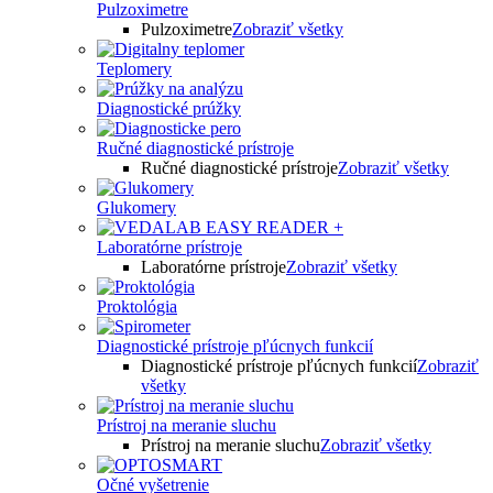
Pulzoximetre
Pulzoximetre
Zobraziť všetky
Teplomery
Diagnostické prúžky
Ručné diagnostické prístroje
Ručné diagnostické prístroje
Zobraziť všetky
Glukomery
Laboratórne prístroje
Laboratórne prístroje
Zobraziť všetky
Proktológia
Diagnostické prístroje pľúcnych funkcií
Diagnostické prístroje pľúcnych funkcií
Zobraziť
všetky
Prístroj na meranie sluchu
Prístroj na meranie sluchu
Zobraziť všetky
Očné vyšetrenie