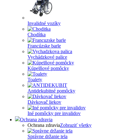
Invalidné vozíky
Chodítka
Francúzske barle
Vychádzkové palice
Kúpelňové pomôcky
Toalety
Antidekubitné pomôcky
Dávkovač liekov
Iné pomôcky pre invalidov
Ochrana zdravia
Ochrana zdravia
Zobraziť všetky
Správne držanie tela