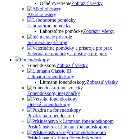
Očné vyšetrenie
Zobraziť všetky
Alkoholtestery
Laboratórne pomôcky
Laboratórne pomôcky
Zobraziť všetky
Iné meracie prístroje
Veterinárne pomôcky a prístroje pre prax
Fonendoskopy
Fonendoskopy
Zobraziť všetky
Littmann fonendoskopy
Littmann fonendoskopy
Zobraziť všetky
Fonendoskopy inej značky
Detské fonendoskopy
Puzdro na fonendoskop
Príslušenstvo k Littmann fonendoskopom
Príslušenstvo k iným fonendoskopom