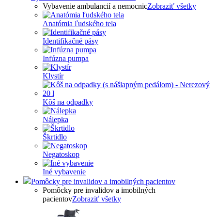
Vybavenie ambulancií a nemocnic
Zobraziť všetky
Anatómia ľudského tela
Identifikačné pásy
Infúzna pumpa
Klystír
Kôš na odpadky
Nálepka
Škrtidlo
Negatoskop
Iné vybavenie
Pomôcky pre invalidov a imobilných pacientov
Pomôcky pre invalidov a imobilných
pacientov
Zobraziť všetky