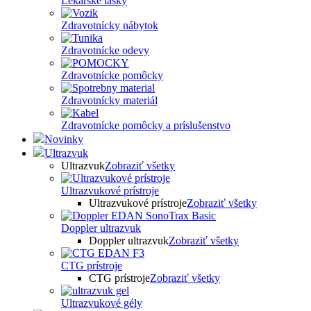
Lekárske tašky
Zdravotnícky nábytok
Zdravotnícke odevy
Zdravotnícke pomôcky
Zdravotnícky materiál
Zdravotnícke pomôcky a príslušenstvo
Novinky
Ultrazvuk
Ultrazvuk
Zobraziť všetky
Ultrazvukové prístroje
Ultrazvukové prístroje
Zobraziť všetky
Doppler ultrazvuk
Doppler ultrazvuk
Zobraziť všetky
CTG prístroje
CTG prístroje
Zobraziť všetky
Ultrazvukové gély