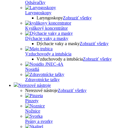
Odsávačky
Laryngoskopy
Laryngoskopy
Zobraziť všetky
Kyslíkový koncentrátor
Dýchacie vaky a masky
Dýchacie vaky a masky
Zobraziť všetky
Vzduchovody a intubácia
Vzduchovody a intubácia
Zobraziť všetky
Nosidlá
Zdravotnícke tašky
Nerezové nástroje
Nerezové nástroje
Zobraziť všetky
Pinzety
Nožnice
Peány a svorky