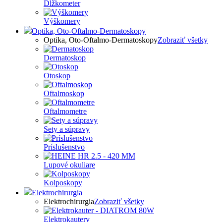
Dĺžkometer
Výškomery
Optika, Oto-Oftalmo-Dermatoskopy
Optika, Oto-Oftalmo-Dermatoskopy
Zobraziť všetky
Dermatoskop
Otoskop
Oftalmoskop
Oftalmometre
Sety a súpravy
Príslušenstvo
Lupové okuliare
Kolposkopy
Elektrochirurgia
Elektrochirurgia
Zobraziť všetky
Elektrokautery