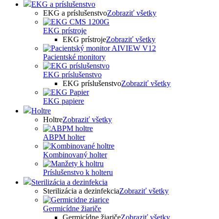
EKG a príslušenstvo
EKG a príslušenstvo
Zobraziť všetky
EKG prístroje
EKG prístroje
Zobraziť všetky
Pacientské monitory
EKG príslušenstvo
EKG príslušenstvo
Zobraziť všetky
EKG papiere
Holtre
Holtre
Zobraziť všetky
ABPM holter
Kombinovaný holter
Príslušenstvo k holteru
Sterilizácia a dezinfekcia
Sterilizácia a dezinfekcia
Zobraziť všetky
Germicídne žiariče
Germicídne žiariče
Zobraziť všetky