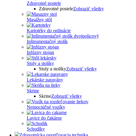
Zdravotné postele
Zdravotné postele
Zobraziť všetky
Masážny stôl
Kartotéky do ordinácie
Inštrumentačný stolík
Infúzny stojan
Stoly a stolíky
Stoly a stolíky
Zobraziť všetky
Lekárske paravány
Skrine
Skrine
Zobraziť všetky
Nemocničné vozíky
Lavice do čakárne
Schodíky
Zdravotnícka osvetľovacia technika