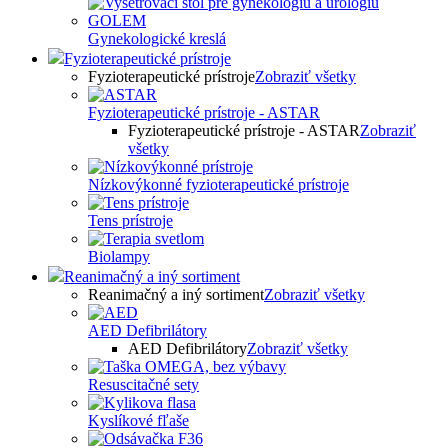
Gynekologické kreslá
Fyzioterapeutické prístroje
Fyzioterapeutické prístroje
Zobraziť všetky
Fyzioterapeutické prístroje - ASTAR
Fyzioterapeutické prístroje - ASTAR
Zobraziť
všetky
Nízkovýkonné fyzioterapeutické prístroje
Tens prístroje
Biolampy
Reanimačný a iný sortiment
Reanimačný a iný sortiment
Zobraziť všetky
AED Defibrilátory
AED Defibrilátory
Zobraziť všetky
Resuscitačné sety
Kyslíkové fľaše