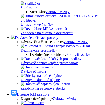
Sterilizátor
Sterilizátor
Zobraziť všetky
Ultrazvukové čističky
Zariadenia na čistenie a dezinfekciu
Dávkovače a čistiace potreby
Dávkovače a čistiace potreby
Zobraziť všetky
Dezinfekčné prostriedky
Dezinfekčné prostriedky
Zobraziť všetky
Dávkovač dezinfekčných prostriedkov
Dávkovač mydla
Utierky a náhradné náplne
Zásobník na papierové utierky
Diagnostické prístroje
Diagnostické prístroje
Zobraziť všetky