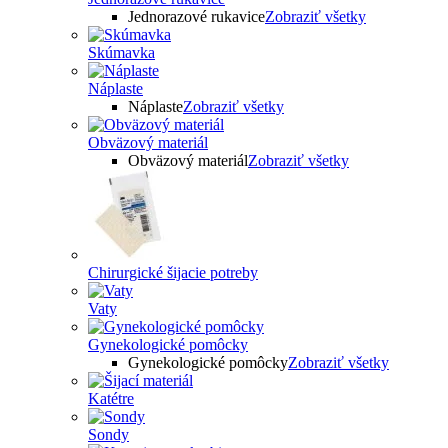
Jednorazové rukavice
Zobraziť všetky
Skúmavka
Náplaste
Náplaste
Zobraziť všetky
Obväzový materiál
Obväzový materiál
Zobraziť všetky
Chirurgické šijacie potreby
Vaty
Gynekologické pomôcky
Gynekologické pomôcky
Zobraziť všetky
Katétre
Sondy