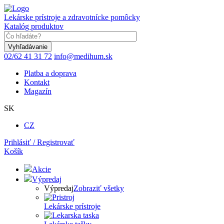
Skočiť
na
Lekárske prístroje a zdravotnícke pomôcky
hlavný
Katalóg produktov
obsah
Keyword
02/62 41 31 72
info@medihum.sk
Platba a doprava
Kontakt
Magazín
SK
CZ
Prihlásiť / Registrovať
Košík
Akcie
Výpredaj
Výpredaj
Zobraziť všetky
Lekárske prístroje