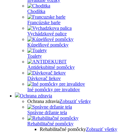
Invalidné vozíky
Chodítka
Francúzske barle
Vychádzkové palice
Kúpelňové pomôcky
Toalety
Antidekubitné pomôcky
Dávkovač liekov
Iné pomôcky pre invalidov
Ochrana zdravia
Ochrana zdravia
Zobraziť všetky
Správne držanie tela
Rehabilitačné pomôcky
Rehabilitačné pomôcky
Zobraziť všetky