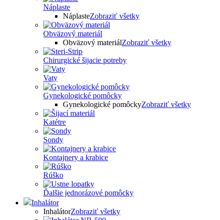
Náplaste
Náplaste
Zobraziť všetky
Obväzový materiál
Obväzový materiál
Zobraziť všetky
Chirurgické šijacie potreby
Vaty
Gynekologické pomôcky
Gynekologické pomôcky
Zobraziť všetky
Katétre
Sondy
Kontajnery a krabice
Rúško
Ďalšie jednorázové pomôcky
Inhalátor
Inhalátor
Zobraziť všetky