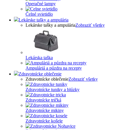
Operačné lampy
Čelné svietidlo
Lekárske tašky a ampulária
Lekárske tašky a ampulária
Zobraziť všetky
Lekárska taška
Ampuláriá a púzdra na recepty
Zdravotnícke oblečenie
Zdravotnícke oblečenie
Zobraziť všetky
Zdravotnícke tuniky a blúzky
Zdravotnícke tričká
Zdravotnícke mikiny
Zdravotnícke košele