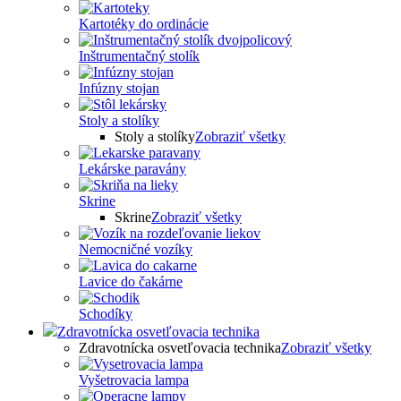
Kartotéky do ordinácie
Inštrumentačný stolík
Infúzny stojan
Stoly a stolíky
Stoly a stolíky
Zobraziť všetky
Lekárske paravány
Skrine
Skrine
Zobraziť všetky
Nemocničné vozíky
Lavice do čakárne
Schodíky
Zdravotnícka osvetľovacia technika
Zdravotnícka osvetľovacia technika
Zobraziť všetky
Vyšetrovacia lampa