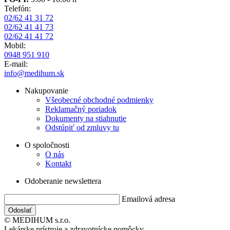
Telefón:
02/62 41 31 72
02/62 41 41 73
02/62 41 41 72
Mobil:
0948 951 910
E-mail:
info@medihum.sk
Nakupovanie
Všeobecné obchodné podmienky
Reklamačný poriadok
Dokumenty na stiahnutie
Odstúpiť od zmluvy tu
O spoločnosti
O nás
Kontakt
Odoberanie newslettera
Emailová adresa
© MEDIHUM s.r.o.
Lekárske prístroje a zdravotnícke pomôcky