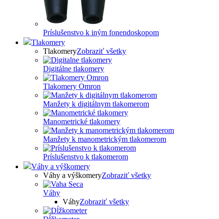
Príslušenstvo k iným fonendoskopom
Tlakomery
Tlakomery
Zobraziť všetky
Digitálne tlakomery
Tlakomery Omron
Manžety k digitálnym tlakomerom
Manometrické tlakomery
Manžety k manometrickým tlakomerom
Príslušenstvo k tlakomerom
Váhy a výškomery
Váhy a výškomery
Zobraziť všetky
Váhy
Váhy
Zobraziť všetky