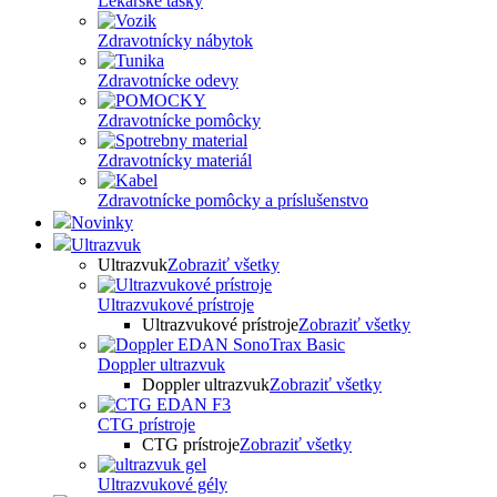
Lekárske tašky
Zdravotnícky nábytok
Zdravotnícke odevy
Zdravotnícke pomôcky
Zdravotnícky materiál
Zdravotnícke pomôcky a príslušenstvo
Novinky
Ultrazvuk
Ultrazvuk
Zobraziť všetky
Ultrazvukové prístroje
Ultrazvukové prístroje
Zobraziť všetky
Doppler ultrazvuk
Doppler ultrazvuk
Zobraziť všetky
CTG prístroje
CTG prístroje
Zobraziť všetky
Ultrazvukové gély