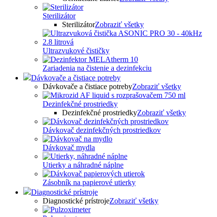
Sterilizátor
Sterilizátor
Zobraziť všetky
Ultrazvukové čističky
Zariadenia na čistenie a dezinfekciu
Dávkovače a čistiace potreby
Dávkovače a čistiace potreby
Zobraziť všetky
Dezinfekčné prostriedky
Dezinfekčné prostriedky
Zobraziť všetky
Dávkovač dezinfekčných prostriedkov
Dávkovač mydla
Utierky a náhradné náplne
Zásobník na papierové utierky
Diagnostické prístroje
Diagnostické prístroje
Zobraziť všetky