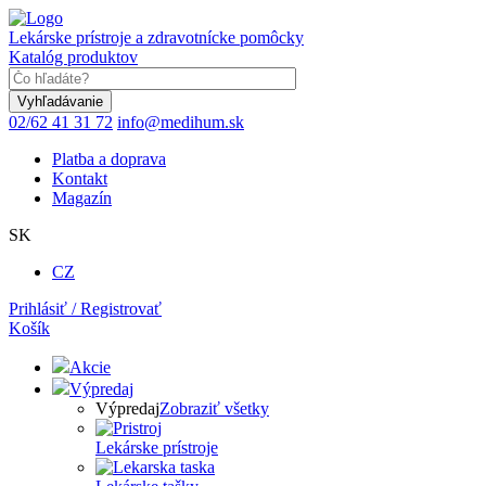
Skočiť
na
Lekárske prístroje a zdravotnícke pomôcky
hlavný
Katalóg produktov
obsah
Keyword
02/62 41 31 72
info@medihum.sk
Platba a doprava
Kontakt
Magazín
SK
CZ
Prihlásiť / Registrovať
Košík
Akcie
Výpredaj
Výpredaj
Zobraziť všetky
Lekárske prístroje