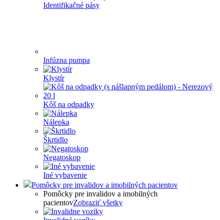
Identifikačné pásy
Infúzna pumpa
Klystír
Kôš na odpadky
Nálepka
Škrtidlo
Negatoskop
Iné vybavenie
Pomôcky pre invalidov a imobilných pacientov
Pomôcky pre invalidov a imobilných
pacientov
Zobraziť všetky