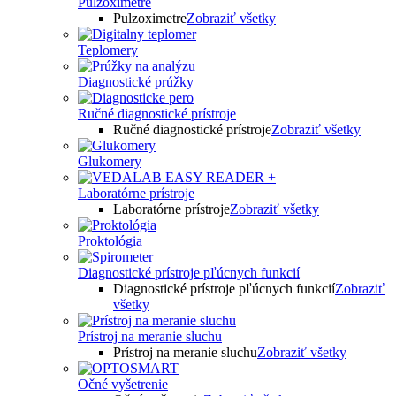
Pulzoximetre
Pulzoximetre
Zobraziť všetky
Teplomery
Diagnostické prúžky
Ručné diagnostické prístroje
Ručné diagnostické prístroje
Zobraziť všetky
Glukomery
Laboratórne prístroje
Laboratórne prístroje
Zobraziť všetky
Proktológia
Diagnostické prístroje pľúcnych funkcií
Diagnostické prístroje pľúcnych funkcií
Zobraziť
všetky
Prístroj na meranie sluchu
Prístroj na meranie sluchu
Zobraziť všetky
Očné vyšetrenie