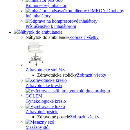
Kompresový inhalátor
Iné inhalátory
Príslušenstvo k inhalátorom
Nábytok do ambulancie
Nábytok do ambulancie
Zobraziť všetky
Zdravotnícke stoličky
Zdravotnícke stoličky
Zobraziť všetky
Zdravotnícke kreslá
Gynekologické kreslo
Zdravotné postele
Zdravotné postele
Zobraziť všetky
Masážny stôl