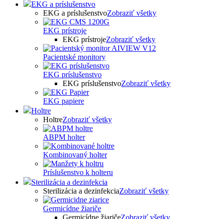
EKG a príslušenstvo
EKG a príslušenstvo
Zobraziť všetky
EKG prístroje
EKG prístroje
Zobraziť všetky
Pacientské monitory
EKG príslušenstvo
EKG príslušenstvo
Zobraziť všetky
EKG papiere
Holtre
Holtre
Zobraziť všetky
ABPM holter
Kombinovaný holter
Príslušenstvo k holteru
Sterilizácia a dezinfekcia
Sterilizácia a dezinfekcia
Zobraziť všetky
Germicídne žiariče
Germicídne žiariče
Zobraziť všetky