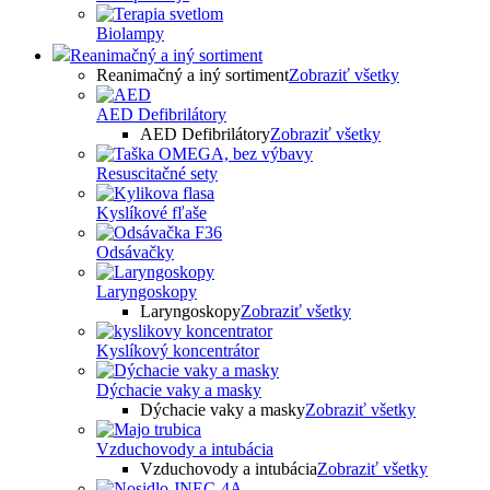
Biolampy
Reanimačný a iný sortiment
Reanimačný a iný sortiment
Zobraziť všetky
AED Defibrilátory
AED Defibrilátory
Zobraziť všetky
Resuscitačné sety
Kyslíkové fľaše
Odsávačky
Laryngoskopy
Laryngoskopy
Zobraziť všetky
Kyslíkový koncentrátor
Dýchacie vaky a masky
Dýchacie vaky a masky
Zobraziť všetky
Vzduchovody a intubácia
Vzduchovody a intubácia
Zobraziť všetky