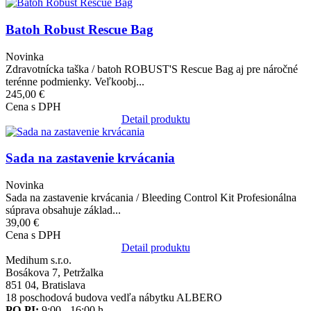
Obrázok
Batoh Robust Rescue Bag
Novinka
Zdravotnícka taška / batoh ROBUST'S Rescue Bag aj pre náročné
terénne podmienky. Veľkoobj...
245,00 €
Cena s DPH
Detail produktu
Obrázok
Sada na zastavenie krvácania
Novinka
Sada na zastavenie krvácania / Bleeding Control Kit Profesionálna
súprava obsahuje základ...
39,00 €
Cena s DPH
Detail produktu
Medihum s.r.o.
Bosákova 7, Petržalka
851 04, Bratislava
18 poschodová budova vedľa nábytku ALBERO
PO-PI:
9:00 - 16:00 h