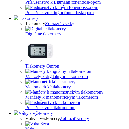
Príslušenstvo k Littmann fonendoskopom
Príslušenstvo k iným fonendoskopom
Tlakomery
Tlakomery
Zobraziť všetky
Digitálne tlakomery
Tlakomery Omron
Manžety k digitálnym tlakomerom
Manometrické tlakomery
Manžety k manometrickým tlakomerom
Príslušenstvo k tlakomerom
Váhy a výškomery
Váhy a výškomery
Zobraziť všetky
Váhy