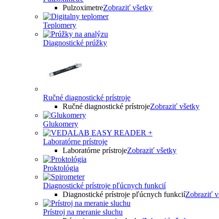
Pulzoximetre
Zobraziť všetky
Teplomery
Diagnostické prúžky
Ručné diagnostické prístroje
Ručné diagnostické prístroje
Zobraziť všetky
Glukomery
Laboratórne prístroje
Laboratórne prístroje
Zobraziť všetky
Proktológia
Diagnostické prístroje pľúcnych funkcií
Diagnostické prístroje pľúcnych funkcií
Zobraziť v
Prístroj na meranie sluchu