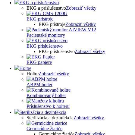
EKG a príslušenstvo
EKG a príslušenstvo
Zobraziť všetky
EKG prístroje
EKG prístroje
Zobraziť všetky
Pacientské monitory
EKG príslušenstvo
EKG príslušenstvo
Zobraziť všetky
EKG papiere
Holtre
Holtre
Zobraziť všetky
ABPM holter
Kombinovaný holter
Príslušenstvo k holteru
Sterilizácia a dezinfekcia
Sterilizácia a dezinfekcia
Zobraziť všetky
Germicídne žiariče
Germicídne žiariče
Zobraziť všetky