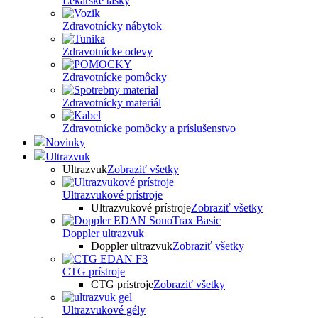
Lekárske tašky
Zdravotnícky nábytok
Zdravotnícke odevy
Zdravotnícke pomôcky
Zdravotnícky materiál
Zdravotnícke pomôcky a príslušenstvo
Novinky
Ultrazvuk
Ultrazvuk
Zobraziť všetky
Ultrazvukové prístroje
Ultrazvukové prístroje
Zobraziť všetky
Doppler ultrazvuk
Doppler ultrazvuk
Zobraziť všetky
CTG prístroje
CTG prístroje
Zobraziť všetky
Ultrazvukové gély