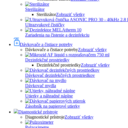
Sterilizátor
Sterilizátor
Zobraziť všetky
Ultrazvukové čističky
Zariadenia na čistenie a dezinfekciu
Dávkovače a čistiace potreby
Dávkovače a čistiace potreby
Zobraziť všetky
Dezinfekčné prostriedky
Dezinfekčné prostriedky
Zobraziť všetky
Dávkovač dezinfekčných prostriedkov
Dávkovač mydla
Utierky a náhradné náplne
Zásobník na papierové utierky
Diagnostické prístroje
Diagnostické prístroje
Zobraziť všetky
Pulzoximetre