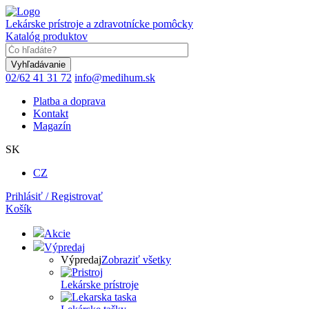
Skočiť
na
Lekárske prístroje a zdravotnícke pomôcky
hlavný
Katalóg produktov
obsah
Keyword
02/62 41 31 72
info@medihum.sk
Platba a doprava
Kontakt
Magazín
SK
CZ
Prihlásiť / Registrovať
Košík
Akcie
Výpredaj
Výpredaj
Zobraziť všetky
Lekárske prístroje