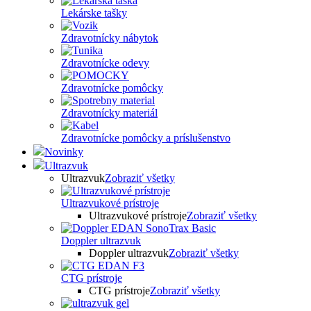
Lekárske tašky
Zdravotnícky nábytok
Zdravotnícke odevy
Zdravotnícke pomôcky
Zdravotnícky materiál
Zdravotnícke pomôcky a príslušenstvo
Novinky
Ultrazvuk
Ultrazvuk
Zobraziť všetky
Ultrazvukové prístroje
Ultrazvukové prístroje
Zobraziť všetky
Doppler ultrazvuk
Doppler ultrazvuk
Zobraziť všetky
CTG prístroje
CTG prístroje
Zobraziť všetky