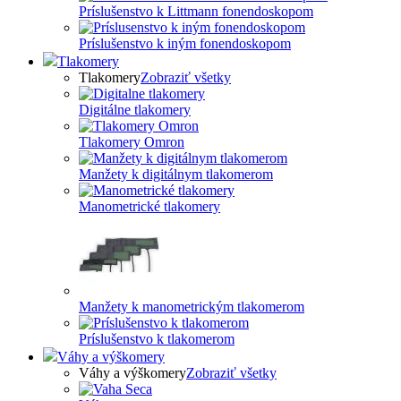
Príslušenstvo k Littmann fonendoskopom
Príslušenstvo k iným fonendoskopom
Tlakomery
Tlakomery
Zobraziť všetky
Digitálne tlakomery
Tlakomery Omron
Manžety k digitálnym tlakomerom
Manometrické tlakomery
Manžety k manometrickým tlakomerom
Príslušenstvo k tlakomerom
Váhy a výškomery
Váhy a výškomery
Zobraziť všetky