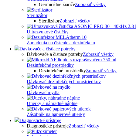
Germicídne žiariče
Zobraziť všetky
Sterilizátor
Sterilizátor
Zobraziť všetky
Ultrazvukové čističky
Zariadenia na čistenie a dezinfekciu
Dávkovače a čistiace potreby
Dávkovače a čistiace potreby
Zobraziť všetky
Dezinfekčné prostriedky
Dezinfekčné prostriedky
Zobraziť všetky
Dávkovač dezinfekčných prostriedkov
Dávkovač mydla
Utierky a náhradné náplne
Zásobník na papierové utierky
Diagnostické prístroje
Diagnostické prístroje
Zobraziť všetky