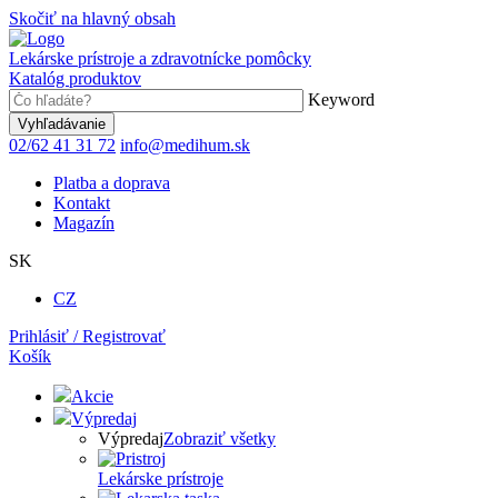
Skočiť na hlavný obsah
Lekárske prístroje a zdravotnícke pomôcky
Katalóg produktov
Keyword
02/62 41 31 72
info@medihum.sk
Platba a doprava
Kontakt
Magazín
SK
CZ
Prihlásiť / Registrovať
Košík
Akcie
Výpredaj
Výpredaj
Zobraziť všetky
Lekárske prístroje