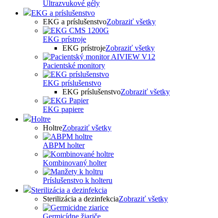
Ultrazvukové gély
EKG a príslušenstvo
EKG a príslušenstvo
Zobraziť všetky
EKG prístroje
EKG prístroje
Zobraziť všetky
Pacientské monitory
EKG príslušenstvo
EKG príslušenstvo
Zobraziť všetky
EKG papiere
Holtre
Holtre
Zobraziť všetky
ABPM holter
Kombinovaný holter
Príslušenstvo k holteru
Sterilizácia a dezinfekcia
Sterilizácia a dezinfekcia
Zobraziť všetky
Germicídne žiariče