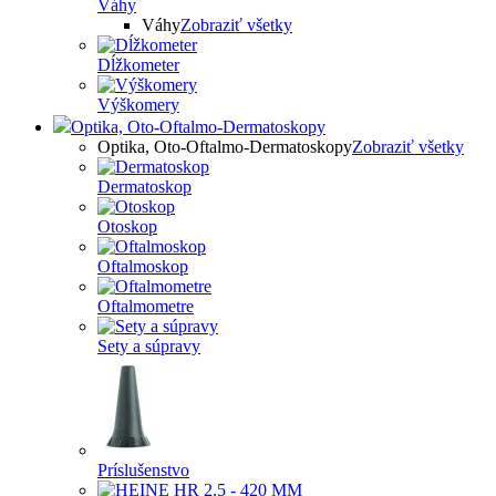
Váhy
Váhy
Zobraziť všetky
Dĺžkometer
Výškomery
Optika, Oto-Oftalmo-Dermatoskopy
Optika, Oto-Oftalmo-Dermatoskopy
Zobraziť všetky
Dermatoskop
Otoskop
Oftalmoskop
Oftalmometre
Sety a súpravy
Príslušenstvo