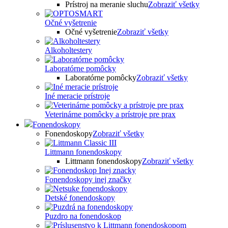
Prístroj na meranie sluchu
Zobraziť všetky
Očné vyšetrenie
Očné vyšetrenie
Zobraziť všetky
Alkoholtestery
Laboratórne pomôcky
Laboratórne pomôcky
Zobraziť všetky
Iné meracie prístroje
Veterinárne pomôcky a prístroje pre prax
Fonendoskopy
Fonendoskopy
Zobraziť všetky
Littmann fonendoskopy
Littmann fonendoskopy
Zobraziť všetky
Fonendoskopy inej značky
Detské fonendoskopy
Puzdro na fonendoskop