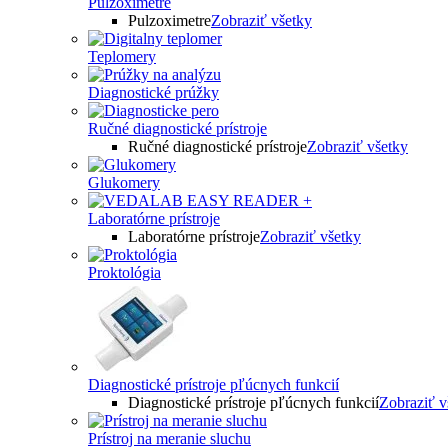
Pulzoximetre
Pulzoximetre
Zobraziť všetky
Teplomery
Diagnostické prúžky
Ručné diagnostické prístroje
Ručné diagnostické prístroje
Zobraziť všetky
Glukomery
Laboratórne prístroje
Laboratórne prístroje
Zobraziť všetky
Proktológia
Diagnostické prístroje pľúcnych funkcií
Diagnostické prístroje pľúcnych funkcií
Zobraziť v
Prístroj na meranie sluchu