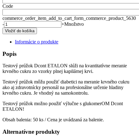
Code
commerce_order_item_add_to_cart_form_commerce_product_5630
-
+
Množstvo
Informácie o produkte
Popis
Testový prúžok Dcont ETALON slúži na kvantitatívne meranie
krvného cukru zo vzorky plnej kapilárnej krvi.
Testový prúžok môžu použiť diabetici na meranie krvného cukru
ako aj zdravotnícky personál na profesionálne určenie hladiny
krvného cukru. Je vhodný na samokontrolu.
Testový prúžok možno použiť výlučne s glukomerOM Dcont
ETALON!
Obsah balenia: 50 ks / Cena je uvádzaná za balenie.
Alternatívne produkty