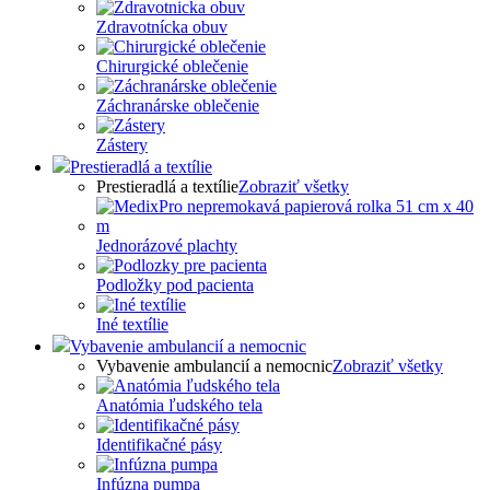
Zdravotnícka obuv
Chirurgické oblečenie
Záchranárske oblečenie
Zástery
Prestieradlá a textílie
Prestieradlá a textílie
Zobraziť všetky
Jednorázové plachty
Podložky pod pacienta
Iné textílie
Vybavenie ambulancií a nemocnic
Vybavenie ambulancií a nemocnic
Zobraziť všetky
Anatómia ľudského tela
Identifikačné pásy
Infúzna pumpa