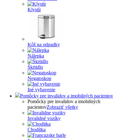
Klystír
Kôš na odpadky
Nálepka
Škrtidlo
Negatoskop
Iné vybavenie
Pomôcky pre invalidov a imobilných pacientov
Pomôcky pre invalidov a imobilných
pacientov
Zobraziť všetky
Invalidné vozíky
Chodítka