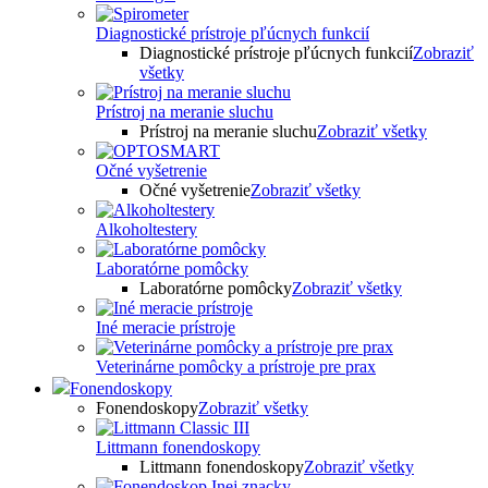
Diagnostické prístroje pľúcnych funkcií
Diagnostické prístroje pľúcnych funkcií
Zobraziť
všetky
Prístroj na meranie sluchu
Prístroj na meranie sluchu
Zobraziť všetky
Očné vyšetrenie
Očné vyšetrenie
Zobraziť všetky
Alkoholtestery
Laboratórne pomôcky
Laboratórne pomôcky
Zobraziť všetky
Iné meracie prístroje
Veterinárne pomôcky a prístroje pre prax
Fonendoskopy
Fonendoskopy
Zobraziť všetky
Littmann fonendoskopy
Littmann fonendoskopy
Zobraziť všetky