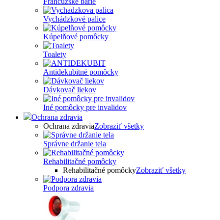
Francúzske barle
Vychádzkové palice
Kúpelňové pomôcky
Toalety
Antidekubitné pomôcky
Dávkovač liekov
Iné pomôcky pre invalidov
Ochrana zdravia
Ochrana zdravia
Zobraziť všetky
Správne držanie tela
Rehabilitačné pomôcky
Rehabilitačné pomôcky
Zobraziť všetky
Podpora zdravia