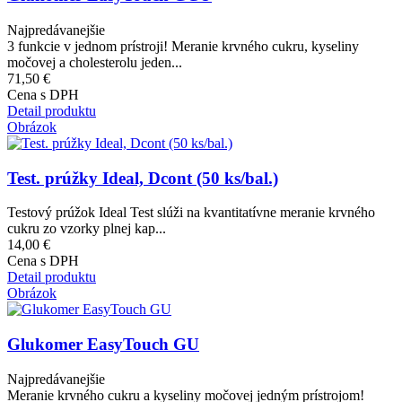
Najpredávanejšie
3 funkcie v jednom prístroji! Meranie krvného cukru, kyseliny
močovej a cholesterolu jeden...
71,50 €
Cena s DPH
Detail produktu
Obrázok
Test. prúžky Ideal, Dcont (50 ks/bal.)
Testový prúžok Ideal Test slúži na kvantitatívne meranie krvného
cukru zo vzorky plnej kap...
14,00 €
Cena s DPH
Detail produktu
Obrázok
Glukomer EasyTouch GU
Najpredávanejšie
Meranie krvného cukru a kyseliny močovej jedným prístrojom!