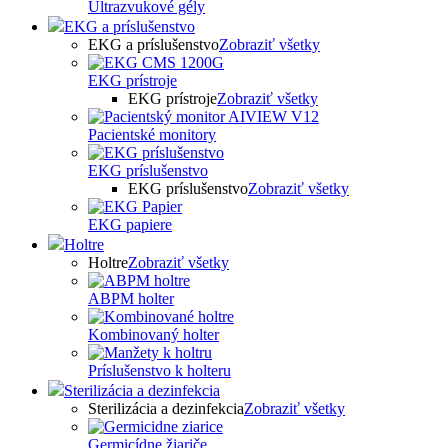
Ultrazvukové gély
EKG a príslušenstvo
EKG a príslušenstvo
Zobraziť všetky
EKG prístroje
EKG prístroje
Zobraziť všetky
Pacientské monitory
EKG príslušenstvo
EKG príslušenstvo
Zobraziť všetky
EKG papiere
Holtre
Holtre
Zobraziť všetky
ABPM holter
Kombinovaný holter
Príslušenstvo k holteru
Sterilizácia a dezinfekcia
Sterilizácia a dezinfekcia
Zobraziť všetky
Germicídne žiariče