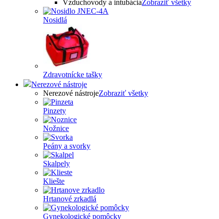
Vzduchovody a intubácia
Zobraziť všetky
Nosidlá
Zdravotnícke tašky
Nerezové nástroje
Nerezové nástroje
Zobraziť všetky
Pinzety
Nožnice
Peány a svorky
Skalpely
Kliešte
Hrtanové zrkadlá
Gynekologické pomôcky