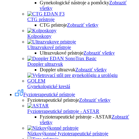
Gynekologické nástroje a pomôcky
Zobraziť
všetky
CTG prístroje
CTG prístroje
Zobraziť všetky
Kolposkopy
Ultrazvukové prístroje
Ultrazvukové prístroje
Zobraziť všetky
Doppler ultrazvuk
Doppler ultrazvuk
Zobraziť všetky
Gynekologické kreslá
Fyzioterapeutické prístroje
Fyzioterapeutické prístroje
Zobraziť všetky
Fyzioterapeutické prístroje - ASTAR
Fyzioterapeutické prístroje - ASTAR
Zobraziť
všetky
Nízkovýkonné fyzioterapeutické prístroje