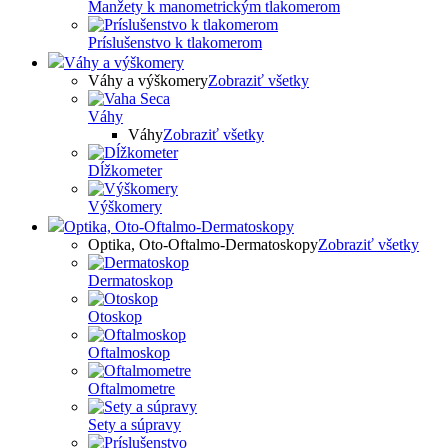
Manžety k manometrickým tlakomerom
Príslušenstvo k tlakomerom
Váhy a výškomery
Váhy a výškomery
Zobraziť všetky
Váhy
Váhy
Zobraziť všetky
Dĺžkometer
Výškomery
Optika, Oto-Oftalmo-Dermatoskopy
Optika, Oto-Oftalmo-Dermatoskopy
Zobraziť všetky
Dermatoskop
Otoskop
Oftalmoskop
Oftalmometre
Sety a súpravy