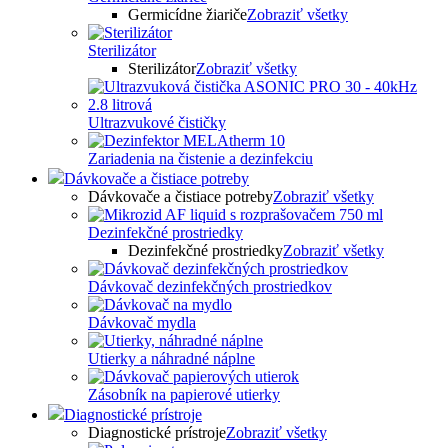
Germicídne žiariče
Zobraziť všetky
Sterilizátor
Sterilizátor
Zobraziť všetky
Ultrazvukové čističky
Zariadenia na čistenie a dezinfekciu
Dávkovače a čistiace potreby
Dávkovače a čistiace potreby
Zobraziť všetky
Dezinfekčné prostriedky
Dezinfekčné prostriedky
Zobraziť všetky
Dávkovač dezinfekčných prostriedkov
Dávkovač mydla
Utierky a náhradné náplne
Zásobník na papierové utierky
Diagnostické prístroje
Diagnostické prístroje
Zobraziť všetky