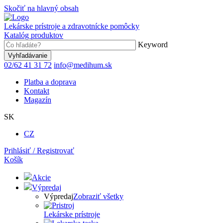
Skočiť na hlavný obsah
Lekárske prístroje a zdravotnícke pomôcky
Katalóg produktov
Keyword
02/62 41 31 72
info@medihum.sk
Platba a doprava
Kontakt
Magazín
SK
CZ
Prihlásiť / Registrovať
Košík
Akcie
Výpredaj
Výpredaj
Zobraziť všetky
Lekárske prístroje