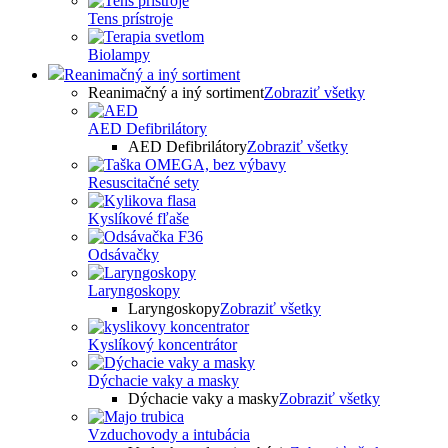
Tens prístroje
Biolampy
Reanimačný a iný sortiment
Reanimačný a iný sortiment
Zobraziť všetky
AED Defibrilátory
AED Defibrilátory
Zobraziť všetky
Resuscitačné sety
Kyslíkové fľaše
Odsávačky
Laryngoskopy
Laryngoskopy
Zobraziť všetky
Kyslíkový koncentrátor
Dýchacie vaky a masky
Dýchacie vaky a masky
Zobraziť všetky
Vzduchovody a intubácia