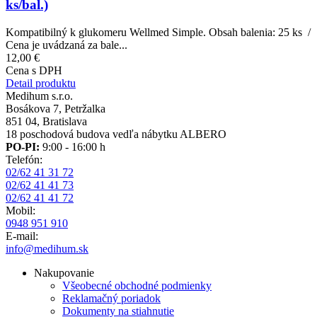
ks/bal.)
Kompatibilný k glukomeru Wellmed Simple. Obsah balenia: 25 ks /
Cena je uvádzaná za bale...
12,00 €
Cena s DPH
Detail produktu
Medihum s.r.o.
Bosákova 7, Petržalka
851 04, Bratislava
18 poschodová budova vedľa nábytku ALBERO
PO-PI:
9:00 - 16:00 h
Telefón:
02/62 41 31 72
02/62 41 41 73
02/62 41 41 72
Mobil:
0948 951 910
E-mail:
info@medihum.sk
Nakupovanie
Všeobecné obchodné podmienky
Reklamačný poriadok
Dokumenty na stiahnutie