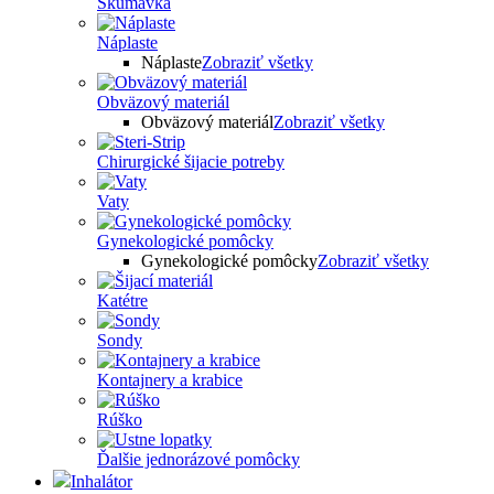
Skúmavka
Náplaste
Náplaste
Zobraziť všetky
Obväzový materiál
Obväzový materiál
Zobraziť všetky
Chirurgické šijacie potreby
Vaty
Gynekologické pomôcky
Gynekologické pomôcky
Zobraziť všetky
Katétre
Sondy
Kontajnery a krabice
Rúško
Ďalšie jednorázové pomôcky
Inhalátor