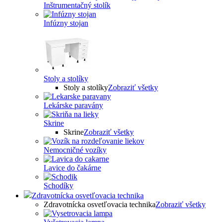
Inštrumentačný stolík
Infúzny stojan
Stoly a stolíky
Stoly a stolíky
Zobraziť všetky
Lekárske paravány
Skrine
Skrine
Zobraziť všetky
Nemocničné vozíky
Lavice do čakárne
Schodíky
Zdravotnícka osvetľovacia technika
Zdravotnícka osvetľovacia technika
Zobraziť všetky