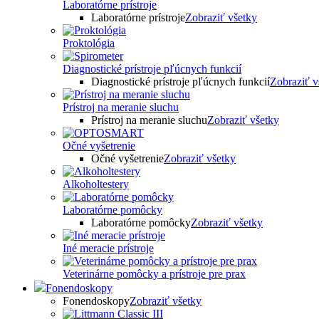
Laboratórne prístroje
Laboratórne prístroje
Zobraziť všetky
Proktológia
Diagnostické prístroje pľúcnych funkcií
Diagnostické prístroje pľúcnych funkcií
Zobraziť v
Prístroj na meranie sluchu
Prístroj na meranie sluchu
Zobraziť všetky
Očné vyšetrenie
Očné vyšetrenie
Zobraziť všetky
Alkoholtestery
Laboratórne pomôcky
Laboratórne pomôcky
Zobraziť všetky
Iné meracie prístroje
Veterinárne pomôcky a prístroje pre prax
Fonendoskopy
Fonendoskopy
Zobraziť všetky