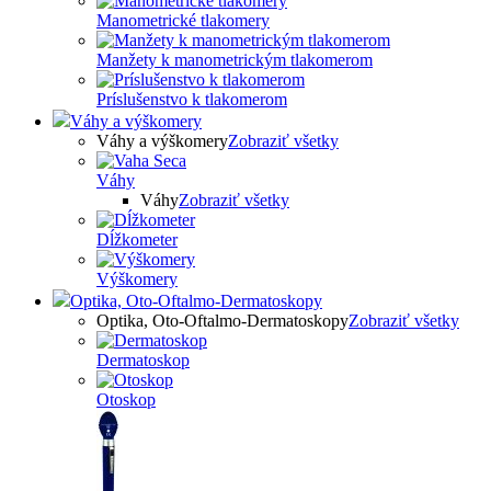
Manometrické tlakomery
Manžety k manometrickým tlakomerom
Príslušenstvo k tlakomerom
Váhy a výškomery
Váhy a výškomery
Zobraziť všetky
Váhy
Váhy
Zobraziť všetky
Dĺžkometer
Výškomery
Optika, Oto-Oftalmo-Dermatoskopy
Optika, Oto-Oftalmo-Dermatoskopy
Zobraziť všetky
Dermatoskop
Otoskop