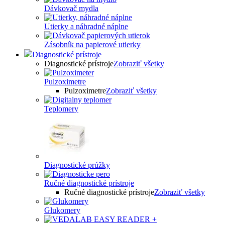
Dávkovač mydla
Utierky a náhradné náplne
Zásobník na papierové utierky
Diagnostické prístroje
Diagnostické prístroje
Zobraziť všetky
Pulzoximetre
Pulzoximetre
Zobraziť všetky
Teplomery
Diagnostické prúžky
Ručné diagnostické prístroje
Ručné diagnostické prístroje
Zobraziť všetky
Glukomery