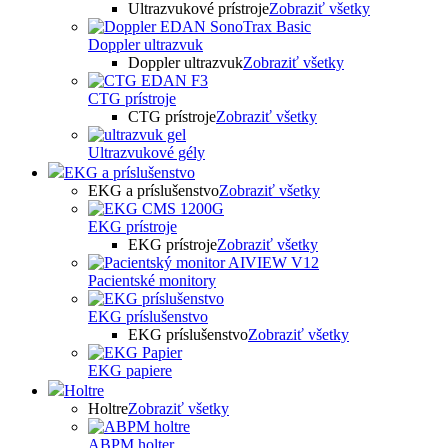
Ultrazvukové prístroje
Zobraziť všetky
Doppler ultrazvuk
Doppler ultrazvuk
Zobraziť všetky
CTG prístroje
CTG prístroje
Zobraziť všetky
Ultrazvukové gély
EKG a príslušenstvo
EKG a príslušenstvo
Zobraziť všetky
EKG prístroje
EKG prístroje
Zobraziť všetky
Pacientské monitory
EKG príslušenstvo
EKG príslušenstvo
Zobraziť všetky
EKG papiere
Holtre
Holtre
Zobraziť všetky
ABPM holter