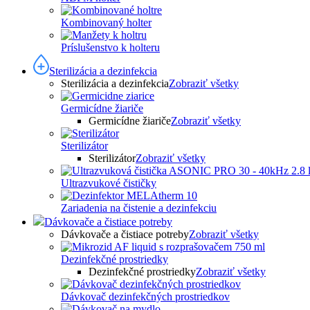
Kombinovaný holter
Príslušenstvo k holteru
Sterilizácia a dezinfekcia
Sterilizácia a dezinfekcia
Zobraziť všetky
Germicídne žiariče
Germicídne žiariče
Zobraziť všetky
Sterilizátor
Sterilizátor
Zobraziť všetky
Ultrazvukové čističky
Zariadenia na čistenie a dezinfekciu
Dávkovače a čistiace potreby
Dávkovače a čistiace potreby
Zobraziť všetky
Dezinfekčné prostriedky
Dezinfekčné prostriedky
Zobraziť všetky
Dávkovač dezinfekčných prostriedkov