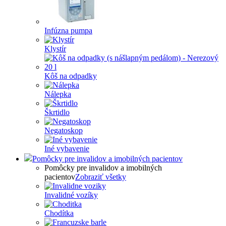
Infúzna pumpa
Klystír
Kôš na odpadky
Nálepka
Škrtidlo
Negatoskop
Iné vybavenie
Pomôcky pre invalidov a imobilných pacientov
Pomôcky pre invalidov a imobilných
pacientov
Zobraziť všetky
Invalidné vozíky
Chodítka