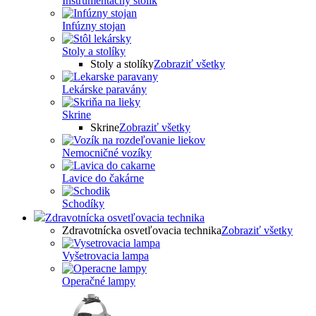
Inštrumentačný stolík
Infúzny stojan
Stoly a stolíky
Stoly a stolíky
Zobraziť všetky
Lekárske paravány
Skrine
Skrine
Zobraziť všetky
Nemocničné vozíky
Lavice do čakárne
Schodíky
Zdravotnícka osvetľovacia technika
Zdravotnícka osvetľovacia technika
Zobraziť všetky
Vyšetrovacia lampa
Operačné lampy