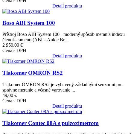
Cena s DPH
Detail produktu
Obrázok
Boso ABI System 100
Prístroj Boso ABI System 100 - moderný spôsob merania indexu
členok–rameno (ABI – Ankle Br...
2 950,00 €
Cena s DPH
Detail produktu
Obrázok
Tlakomer OMRON RS2
Tlakomer OMRON RS2 je vybavený základnými senzormi pre
správne meranie a včasné varovanie ...
49,00 €
Cena s DPH
Detail produktu
Obrázok
Tlakomer Contec 08A s pulzoximetrom