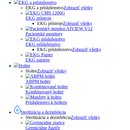
EKG a príslušenstvo
EKG a príslušenstvo
Zobraziť všetky
EKG prístroje
EKG prístroje
Zobraziť všetky
Pacientské monitory
EKG príslušenstvo
EKG príslušenstvo
Zobraziť všetky
EKG papiere
Holtre
Holtre
Zobraziť všetky
ABPM holter
Kombinovaný holter
Príslušenstvo k holteru
Sterilizácia a dezinfekcia
Sterilizácia a dezinfekcia
Zobraziť všetky
Germicídne žiariče