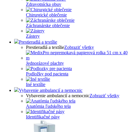
Zdravotnícka obuv
Chirurgické oblečenie
Záchranárske oblečenie
Zástery
Prestieradlá a textílie
Prestieradlá a textílie
Zobraziť všetky
Jednorázové plachty
Podložky pod pacienta
Iné textílie
Vybavenie ambulancií a nemocnic
Vybavenie ambulancií a nemocnic
Zobraziť všetky
Anatómia ľudského tela
Identifikačné pásy