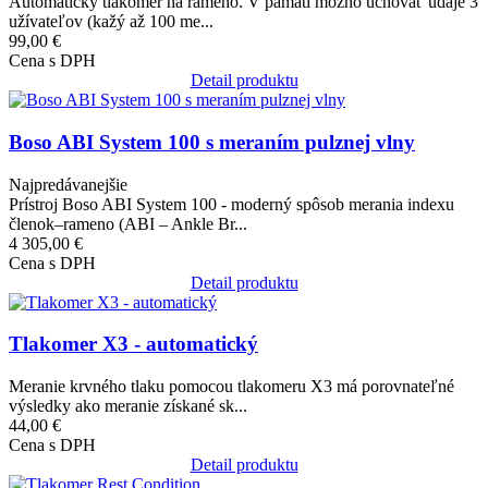
Automatický tlakomer na rameno. V pamäti možno uchovať údaje 3
užívateľov (kažý až 100 me...
99,00 €
Cena s DPH
Detail produktu
Obrázok
Boso ABI System 100 s meraním pulznej vlny
Najpredávanejšie
Prístroj Boso ABI System 100 - moderný spôsob merania indexu
členok–rameno (ABI – Ankle Br...
4 305,00 €
Cena s DPH
Detail produktu
Obrázok
Tlakomer X3 - automatický
Meranie krvného tlaku pomocou tlakomeru X3 má porovnateľné
výsledky ako meranie získané sk...
44,00 €
Cena s DPH
Detail produktu
Obrázok