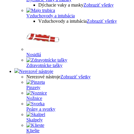
Dýchacie vaky a masky
Zobraziť všetky
Vzduchovody a intubácia
Vzduchovody a intubácia
Zobraziť všetky
Nosidlá
Zdravotnícke tašky
Nerezové nástroje
Nerezové nástroje
Zobraziť všetky
Pinzety
Nožnice
Peány a svorky
Skalpely
Kliešte