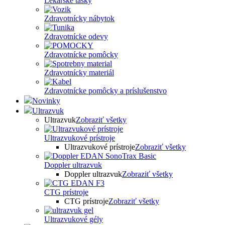
Lekárske tašky
Zdravotnícky nábytok
Zdravotnícke odevy
Zdravotnícke pomôcky
Zdravotnícky materiál
Zdravotnícke pomôcky a príslušenstvo
Novinky
Ultrazvuk
Ultrazvuk
Zobraziť všetky
Ultrazvukové prístroje
Ultrazvukové prístroje
Zobraziť všetky
Doppler ultrazvuk
Doppler ultrazvuk
Zobraziť všetky
CTG prístroje
CTG prístroje
Zobraziť všetky
Ultrazvukové gély