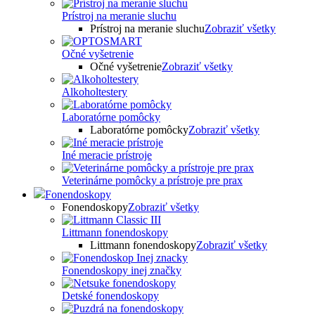
Prístroj na meranie sluchu
Prístroj na meranie sluchu
Zobraziť všetky
Očné vyšetrenie
Očné vyšetrenie
Zobraziť všetky
Alkoholtestery
Laboratórne pomôcky
Laboratórne pomôcky
Zobraziť všetky
Iné meracie prístroje
Veterinárne pomôcky a prístroje pre prax
Fonendoskopy
Fonendoskopy
Zobraziť všetky
Littmann fonendoskopy
Littmann fonendoskopy
Zobraziť všetky
Fonendoskopy inej značky
Detské fonendoskopy