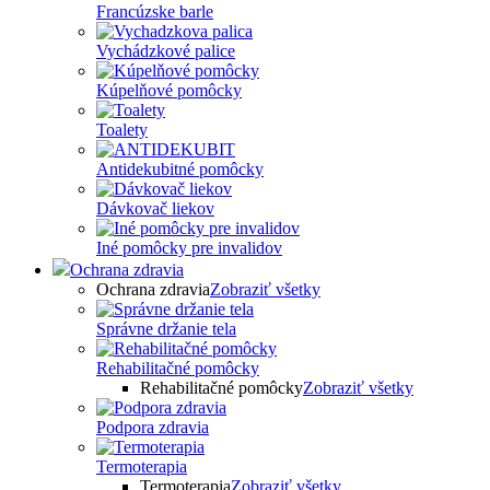
Francúzske barle
Vychádzkové palice
Kúpelňové pomôcky
Toalety
Antidekubitné pomôcky
Dávkovač liekov
Iné pomôcky pre invalidov
Ochrana zdravia
Ochrana zdravia
Zobraziť všetky
Správne držanie tela
Rehabilitačné pomôcky
Rehabilitačné pomôcky
Zobraziť všetky
Podpora zdravia
Termoterapia
Termoterapia
Zobraziť všetky