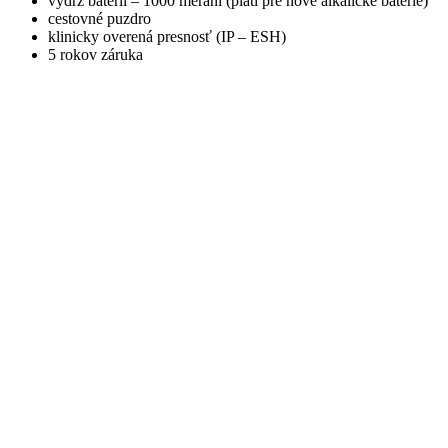
výdrž batérií – 1000 meraní (platí pre nové alkalické batérie)
cestovné puzdro
klinicky overená presnosť (IP – ESH)
5 rokov záruka