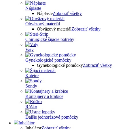
Náplaste
Náplaste
Zobraziť všetky
Obväzový materiál
Obväzový materiál
Zobraziť všetky
Chirurgické šijacie potreby
Vaty
Gynekologické pomôcky
Gynekologické pomôcky
Zobraziť všetky
Katétre
Sondy
Kontajnery a krabice
Rúško
Ďalšie jednorázové pomôcky
Inhalátor
Inhalátor
Zobraziť všetky