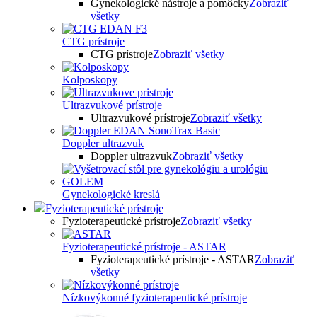
Gynekologické nástroje a pomôcky
Zobraziť
všetky
CTG prístroje
CTG prístroje
Zobraziť všetky
Kolposkopy
Ultrazvukové prístroje
Ultrazvukové prístroje
Zobraziť všetky
Doppler ultrazvuk
Doppler ultrazvuk
Zobraziť všetky
Gynekologické kreslá
Fyzioterapeutické prístroje
Fyzioterapeutické prístroje
Zobraziť všetky
Fyzioterapeutické prístroje - ASTAR
Fyzioterapeutické prístroje - ASTAR
Zobraziť
všetky
Nízkovýkonné fyzioterapeutické prístroje