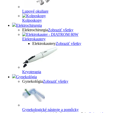
Lupové okuliare
Kolposkopy
Elektrochirurgia
Elektrochirurgia
Zobraziť všetky
Elektrokautery
Elektrokautery
Zobraziť všetky
Kryoterapia
Gynekológia
Gynekológia
Zobraziť všetky
Gynekologické nástroje a pomôcky