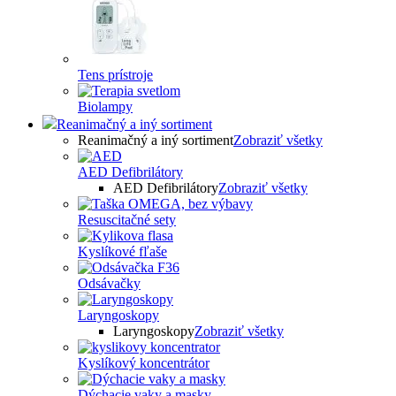
Tens prístroje
Biolampy
Reanimačný a iný sortiment
Reanimačný a iný sortiment
Zobraziť všetky
AED Defibrilátory
AED Defibrilátory
Zobraziť všetky
Resuscitačné sety
Kyslíkové fľaše
Odsávačky
Laryngoskopy
Laryngoskopy
Zobraziť všetky
Kyslíkový koncentrátor
Dýchacie vaky a masky