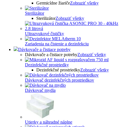
Germicídne žiariče
Zobraziť všetky
Sterilizátor
Sterilizátor
Zobraziť všetky
Ultrazvukové čističky
Zariadenia na čistenie a dezinfekciu
Dávkovače a čistiace potreby
Dávkovače a čistiace potreby
Zobraziť všetky
Dezinfekčné prostriedky
Dezinfekčné prostriedky
Zobraziť všetky
Dávkovač dezinfekčných prostriedkov
Dávkovač mydla
Utierky a náhradné náplne