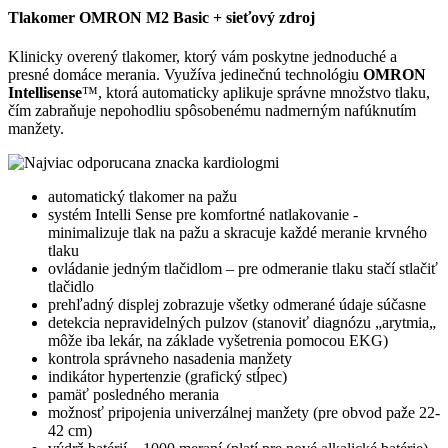
Tlakomer OMRON M2 Basic + sieťový zdroj
Klinicky overený tlakomer, ktorý vám poskytne jednoduché a
presné domáce merania. Využíva jedinečnú technológiu
OMRON
Intellisense
™, ktorá automaticky aplikuje správne množstvo tlaku,
čím zabraňuje nepohodliu spôsobenému nadmerným nafúknutím
manžety.
automatický tlakomer na pažu
systém Intelli Sense pre komfortné natlakovanie -
minimalizuje tlak na pažu a skracuje každé meranie krvného
tlaku
ovládanie jedným tlačidlom – pre odmeranie tlaku stačí stlačiť
tlačidlo
prehľadný displej zobrazuje všetky odmerané údaje súčasne
detekcia nepravidelných pulzov (stanoviť diagnózu „arytmia„
môže iba lekár, na základe vyšetrenia pomocou EKG)
kontrola správneho nasadenia manžety
indikátor hypertenzie (grafický stĺpec)
pamäť posledného merania
možnosť pripojenia univerzálnej manžety (pre obvod paže 22-
42 cm)