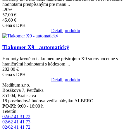
hodnotami predpísanými pre manu...
-20%
57,00 €
45,60 €
Cena s DPH
Detail produktu
Obrázok
Tlakomer X9 - automatický
Hodnoty krvného tlaku merané prístrojom X9 sú rovnocenné s
hraničnými hodnotami s kódexom ...
202,00 €
Cena s DPH
Detail produktu
Medihum s.r.o.
Bosákova 7, Petržalka
851 04, Bratislava
18 poschodová budova vedľa nábytku ALBERO
PO-PI:
9:00 - 16:00 h
Telefón:
02/62 41 31 72
02/62 41 41 73
02/62 41 41 72