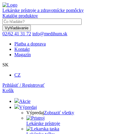
Skočiť
na
Lekárske prístroje a zdravotnícke pomôcky
hlavný
Katalóg produktov
obsah
Keyword
02/62 41 31 72
info@medihum.sk
Platba a doprava
Kontakt
Magazín
SK
CZ
Prihlásiť / Registrovať
Košík
Akcie
Výpredaj
Výpredaj
Zobraziť všetky
Lekárske prístroje