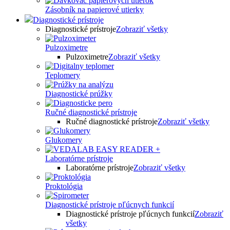
Zásobník na papierové utierky
Diagnostické prístroje
Diagnostické prístroje
Zobraziť všetky
Pulzoximetre
Pulzoximetre
Zobraziť všetky
Teplomery
Diagnostické prúžky
Ručné diagnostické prístroje
Ručné diagnostické prístroje
Zobraziť všetky
Glukomery
Laboratórne prístroje
Laboratórne prístroje
Zobraziť všetky
Proktológia
Diagnostické prístroje pľúcnych funkcií
Diagnostické prístroje pľúcnych funkcií
Zobraziť
všetky