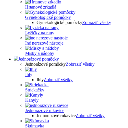
Hrtanové zrkadlá
Gynekologické pomôcky
Gynekologické pomôcky
Zobraziť všetky
Lyžičky na rany
Iné nerezové nástroje
Misky a nádoby
Jednorázové pomôcky
Jednorázové pomôcky
Zobraziť všetky
Ihly
Ihly
Zobraziť všetky
Striekačky
Kanyly
Jednorazové rukavice
Jednorazové rukavice
Zobraziť všetky
Skúmavka