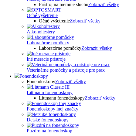
Prístroj na meranie sluchu
Zobraziť všetky
Očné vyšetrenie
Očné vyšetrenie
Zobraziť všetky
Alkoholtestery
Laboratórne pomôcky
Laboratórne pomôcky
Zobraziť všetky
Iné meracie prístroje
Veterinárne pomôcky a prístroje pre prax
Fonendoskopy
Fonendoskopy
Zobraziť všetky
Littmann fonendoskopy
Littmann fonendoskopy
Zobraziť všetky
Fonendoskopy inej značky
Detské fonendoskopy
Puzdro na fonendoskop