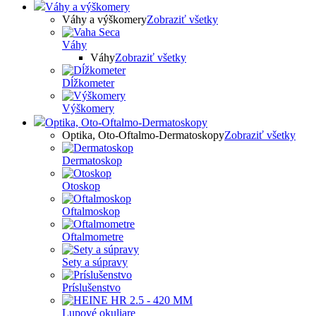
Váhy a výškomery
Váhy a výškomery
Zobraziť všetky
Váhy
Váhy
Zobraziť všetky
Dĺžkometer
Výškomery
Optika, Oto-Oftalmo-Dermatoskopy
Optika, Oto-Oftalmo-Dermatoskopy
Zobraziť všetky
Dermatoskop
Otoskop
Oftalmoskop
Oftalmometre
Sety a súpravy
Príslušenstvo
Lupové okuliare