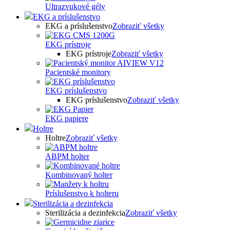
Ultrazvukové gély
EKG a príslušenstvo
EKG a príslušenstvo
Zobraziť všetky
EKG prístroje
EKG prístroje
Zobraziť všetky
Pacientské monitory
EKG príslušenstvo
EKG príslušenstvo
Zobraziť všetky
EKG papiere
Holtre
Holtre
Zobraziť všetky
ABPM holter
Kombinovaný holter
Príslušenstvo k holteru
Sterilizácia a dezinfekcia
Sterilizácia a dezinfekcia
Zobraziť všetky