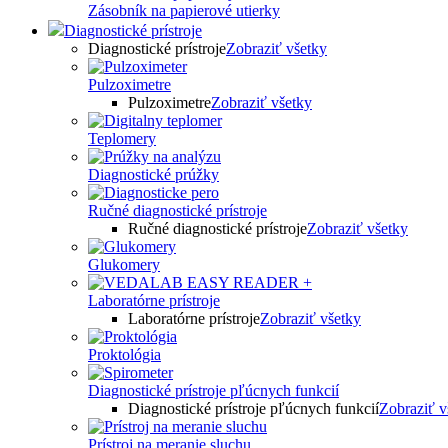
Zásobník na papierové utierky
Diagnostické prístroje
Diagnostické prístroje
Zobraziť všetky
Pulzoximetre
Pulzoximetre
Zobraziť všetky
Teplomery
Diagnostické prúžky
Ručné diagnostické prístroje
Ručné diagnostické prístroje
Zobraziť všetky
Glukomery
Laboratórne prístroje
Laboratórne prístroje
Zobraziť všetky
Proktológia
Diagnostické prístroje pľúcnych funkcií
Diagnostické prístroje pľúcnych funkcií
Zobraziť v
Prístroj na meranie sluchu