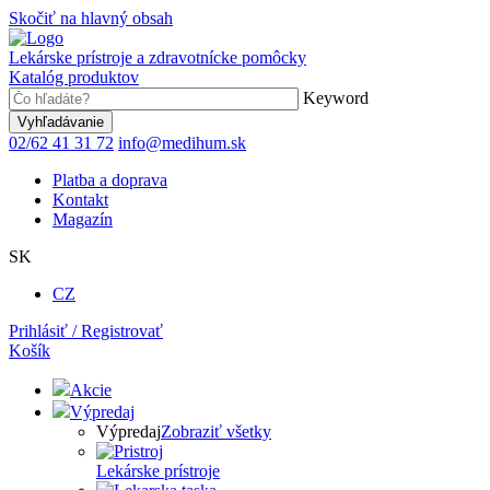
Skočiť na hlavný obsah
Lekárske prístroje a zdravotnícke pomôcky
Katalóg produktov
Keyword
02/62 41 31 72
info@medihum.sk
Platba a doprava
Kontakt
Magazín
SK
CZ
Prihlásiť / Registrovať
Košík
Akcie
Výpredaj
Výpredaj
Zobraziť všetky
Lekárske prístroje