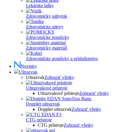
Lekárske tašky
Zdravotnícky nábytok
Zdravotnícke odevy
Zdravotnícke pomôcky
Zdravotnícky materiál
Zdravotnícke pomôcky a príslušenstvo
Novinky
Ultrazvuk
Ultrazvuk
Zobraziť všetky
Ultrazvukové prístroje
Ultrazvukové prístroje
Zobraziť všetky
Doppler ultrazvuk
Doppler ultrazvuk
Zobraziť všetky
CTG prístroje
CTG prístroje
Zobraziť všetky