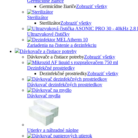
Germicídne žiariče
Germicídne žiariče
Zobraziť všetky
Sterilizátor
Sterilizátor
Zobraziť všetky
Ultrazvukové čističky
Zariadenia na čistenie a dezinfekciu
Dávkovače a čistiace potreby
Dávkovače a čistiace potreby
Zobraziť všetky
Dezinfekčné prostriedky
Dezinfekčné prostriedky
Zobraziť všetky
Dávkovač dezinfekčných prostriedkov
Dávkovač mydla
Utierky a náhradné náplne