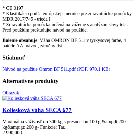
* CE 0197
* Klasifikácia podľa európskej smernice pre zdravotnícke pomôcky
MDR 2017/745 - trieda I.
* Zdravotnícka pomôcka určená na váženie s analýzou stavy tela.
Pred použitím preštudujte návod na použitie.
Balenie obsahuje
: Váha OMRON BF 511 v tyrkysovej farbe, 4
batérie AA, návod, záručný list
Stiahnuť
Návod na použitie Omron BF 511.pdf (PDF, 970.1 KB)
Alternatívne produkty
Obrázok
Koliesková váha SECA 677
Maximálna váživosť do 300 kg s presnosťou 100 g &amp;lt;200
kg&amp;gt; 200 g- Funkcie: Tar...
2 990,00 €