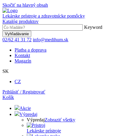
Skočiť na hlavný obsah
Lekárske prístroje a zdravotnícke pomôcky
Katalóg produktov
Keyword
02/62 41 31 72
info@medihum.sk
Platba a doprava
Kontakt
Magazín
SK
CZ
Prihlásiť / Registrovať
Košík
Akcie
Výpredaj
Výpredaj
Zobraziť všetky
Lekárske prístroje