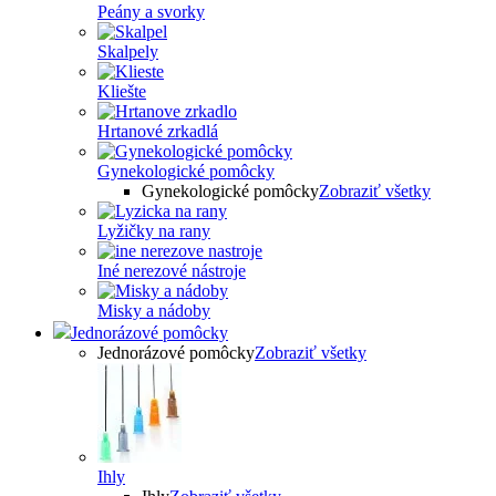
Peány a svorky
Skalpely
Kliešte
Hrtanové zrkadlá
Gynekologické pomôcky
Gynekologické pomôcky
Zobraziť všetky
Lyžičky na rany
Iné nerezové nástroje
Misky a nádoby
Jednorázové pomôcky
Jednorázové pomôcky
Zobraziť všetky
Ihly