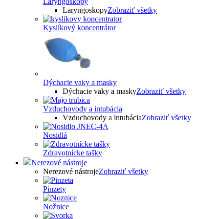
Laryngoskopy
Laryngoskopy
Zobraziť všetky
Kyslíkový koncentrátor
Dýchacie vaky a masky
Dýchacie vaky a masky
Zobraziť všetky
Vzduchovody a intubácia
Vzduchovody a intubácia
Zobraziť všetky
Nosidlá
Zdravotnícke tašky
Nerezové nástroje
Nerezové nástroje
Zobraziť všetky
Pinzety
Nožnice