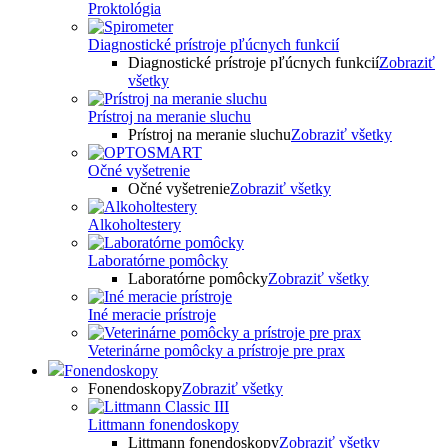
Proktológia
Diagnostické prístroje pľúcnych funkcií
Diagnostické prístroje pľúcnych funkcií
Zobraziť
všetky
Prístroj na meranie sluchu
Prístroj na meranie sluchu
Zobraziť všetky
Očné vyšetrenie
Očné vyšetrenie
Zobraziť všetky
Alkoholtestery
Laboratórne pomôcky
Laboratórne pomôcky
Zobraziť všetky
Iné meracie prístroje
Veterinárne pomôcky a prístroje pre prax
Fonendoskopy
Fonendoskopy
Zobraziť všetky
Littmann fonendoskopy
Littmann fonendoskopy
Zobraziť všetky