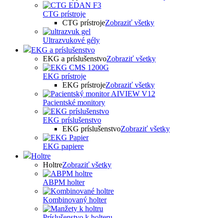
CTG prístroje
CTG prístroje
Zobraziť všetky
Ultrazvukové gély
EKG a príslušenstvo
EKG a príslušenstvo
Zobraziť všetky
EKG prístroje
EKG prístroje
Zobraziť všetky
Pacientské monitory
EKG príslušenstvo
EKG príslušenstvo
Zobraziť všetky
EKG papiere
Holtre
Holtre
Zobraziť všetky
ABPM holter
Kombinovaný holter
Príslušenstvo k holteru