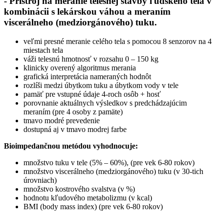
- Prístroj na meranie telesnej stavby ľudského tela v
kombinácii s lekárskou váhou a meraním
viscerálneho (medziorgánového) tuku.
veľmi presné meranie celého tela s pomocou 8 senzorov na 4
miestach tela
váži telesnú hmotnosť v rozsahu 0 – 150 kg
klinicky overený algoritmus merania
grafická interpretácia nameraných hodnôt
rozlíši medzi úbytkom tuku a úbytkom vody v tele
pamäť pre vstupné údaje 4-roch osôb + hosť
porovnanie aktuálnych výsledkov s predchádzajúcim
meraním (pre 4 osoby z pamäte)
tmavo modré prevedenie
dostupná aj v tmavo modrej farbe
Bioimpedančnou metódou vyhodnocuje:
množstvo tuku v tele (5% – 60%), (pre vek 6-80 rokov)
množstvo viscerálneho (medziorgánového) tuku (v 30-tich
úrovniach)
množstvo kostrového svalstva (v %)
hodnotu kľudového metabolizmu (v kcal)
BMI (body mass index) (pre vek 6-80 rokov)