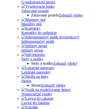
Gynekologické kreslo
Zdravotné postele
Zdravotné postele
Zobraziť všetky
Masážny stôl
Kartotéky do ordinácie
Inštrumentačný stolík
Infúzny stojan
Stoly a stolíky
Stoly a stolíky
Zobraziť všetky
Lekárske paravány
Skrine
Skrine
Zobraziť všetky
Nemocničné vozíky
Lavice do čakárne