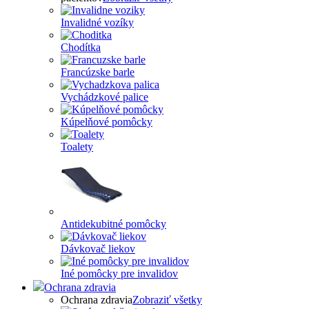
Invalidné vozíky
Chodítka
Francúzske barle
Vychádzkové palice
Kúpelňové pomôcky
Toalety
Antidekubitné pomôcky
Dávkovač liekov
Iné pomôcky pre invalidov
Ochrana zdravia
Ochrana zdravia
Zobraziť všetky