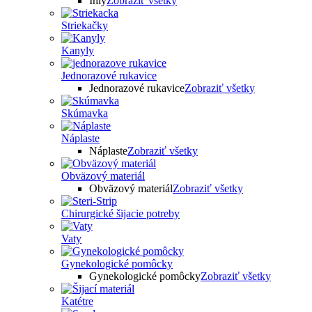
Ihly
Zobraziť všetky
Striekačky
Kanyly
Jednorazové rukavice
Jednorazové rukavice
Zobraziť všetky
Skúmavka
Náplaste
Náplaste
Zobraziť všetky
Obväzový materiál
Obväzový materiál
Zobraziť všetky
Chirurgické šijacie potreby
Vaty
Gynekologické pomôcky
Gynekologické pomôcky
Zobraziť všetky
Katétre