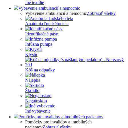
Iné textílie
Vybavenie ambulancií a nemocnic
Vybavenie ambulancií a nemocnic
Zobraziť všetky
Anatómia ľudského tela
Identifikačné pásy
Infúzna pumpa
Klystír
Kôš na odpadky
Nálepka
Škrtidlo
Negatoskop
Iné vybavenie
Pomôcky pre invalidov a imobilných pacientov
Pomôcky pre invalidov a imobilných
pacientov
Zobraziť všetky