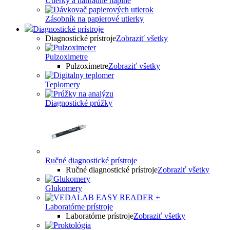
Utierky a náhradné náplne
Zásobník na papierové utierky
Diagnostické prístroje
Diagnostické prístroje
Zobraziť všetky
Pulzoximetre
Pulzoximetre
Zobraziť všetky
Teplomery
Diagnostické prúžky
Ručné diagnostické prístroje
Ručné diagnostické prístroje
Zobraziť všetky
Glukomery
Laboratórne prístroje
Laboratórne prístroje
Zobraziť všetky