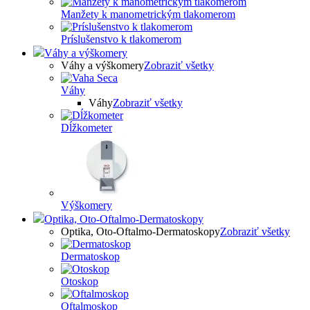
Manžety k manometrickým tlakomerom
Príslušenstvo k tlakomerom
Váhy a výškomery
Váhy a výškomery
Zobraziť všetky
Váhy
Váhy
Zobraziť všetky
Dĺžkometer
Výškomery
Optika, Oto-Oftalmo-Dermatoskopy
Optika, Oto-Oftalmo-Dermatoskopy
Zobraziť všetky
Dermatoskop
Otoskop
Oftalmoskop