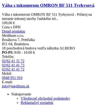
Váha s tukomerom OMRON BF 511 Tyrkysová
Váha s tukomerom OMRON BF 511 Tyrkysová - Prístroj na
meranie telesnej stavby ľudského tel...
109,00 €
Cena s DPH
Detail produktu
Medihum s.r.o.
Bosákova 7, Petržalka
851 04, Bratislava
18 poschodová budova vedľa nábytku ALBERO
PO-PI:
9:00 - 16:00 h
Telefón:
02/62 41 31 72
02/62 41 41 73
02/62 41 41 72
Mobil:
0948 951 910
E-mail:
info@medihum.sk
Nakupovanie
Všeobecné obchodné podmienky
Reklamačný poriadok