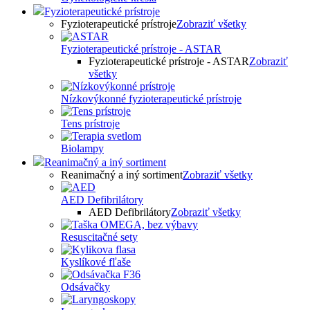
Fyzioterapeutické prístroje
Fyzioterapeutické prístroje
Zobraziť všetky
Fyzioterapeutické prístroje - ASTAR
Fyzioterapeutické prístroje - ASTAR
Zobraziť
všetky
Nízkovýkonné fyzioterapeutické prístroje
Tens prístroje
Biolampy
Reanimačný a iný sortiment
Reanimačný a iný sortiment
Zobraziť všetky
AED Defibrilátory
AED Defibrilátory
Zobraziť všetky
Resuscitačné sety
Kyslíkové fľaše
Odsávačky