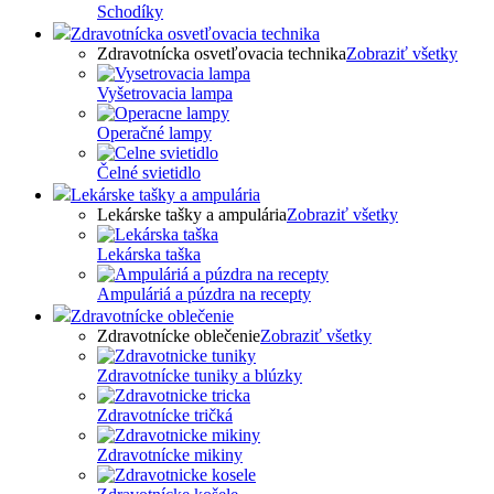
Schodíky
Zdravotnícka osvetľovacia technika
Zdravotnícka osvetľovacia technika
Zobraziť všetky
Vyšetrovacia lampa
Operačné lampy
Čelné svietidlo
Lekárske tašky a ampulária
Lekárske tašky a ampulária
Zobraziť všetky
Lekárska taška
Ampuláriá a púzdra na recepty
Zdravotnícke oblečenie
Zdravotnícke oblečenie
Zobraziť všetky
Zdravotnícke tuniky a blúzky
Zdravotnícke tričká
Zdravotnícke mikiny