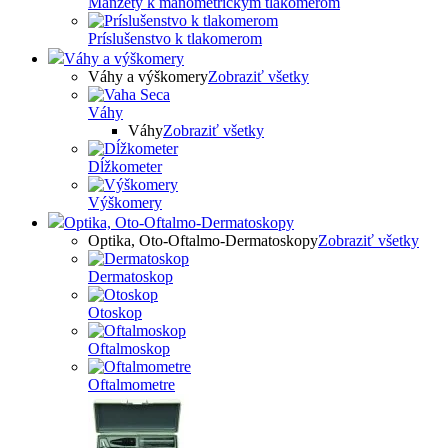
Manžety k manometrickým tlakomerom
Príslušenstvo k tlakomerom
Váhy a výškomery
Váhy a výškomery
Zobraziť všetky
Váhy
Váhy
Zobraziť všetky
Dĺžkometer
Výškomery
Optika, Oto-Oftalmo-Dermatoskopy
Optika, Oto-Oftalmo-Dermatoskopy
Zobraziť všetky
Dermatoskop
Otoskop
Oftalmoskop
Oftalmometre