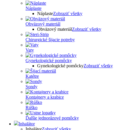
Náplaste
Náplaste
Zobraziť všetky
Obväzový materiál
Obväzový materiál
Zobraziť všetky
Chirurgické šijacie potreby
Vaty
Gynekologické pomôcky
Gynekologické pomôcky
Zobraziť všetky
Katétre
Sondy
Kontajnery a krabice
Rúško
Ďalšie jednorázové pomôcky
Inhalátor
Inhalátor
Zobraziť všetky