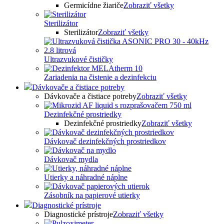
Germicídne žiariče
Zobraziť všetky
Sterilizátor
Sterilizátor
Zobraziť všetky
Ultrazvukové čističky
Zariadenia na čistenie a dezinfekciu
Dávkovače a čistiace potreby
Dávkovače a čistiace potreby
Zobraziť všetky
Dezinfekčné prostriedky
Dezinfekčné prostriedky
Zobraziť všetky
Dávkovač dezinfekčných prostriedkov
Dávkovač mydla
Utierky a náhradné náplne
Zásobník na papierové utierky
Diagnostické prístroje
Diagnostické prístroje
Zobraziť všetky