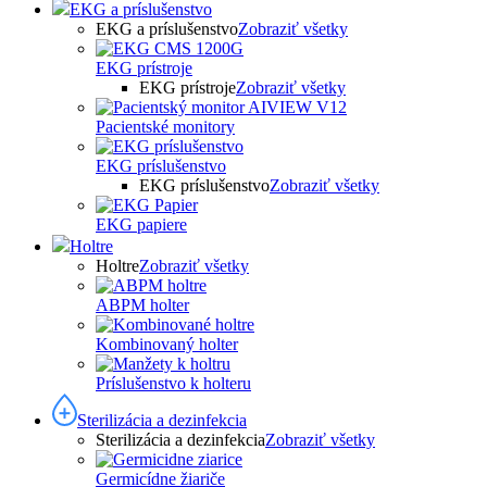
EKG a príslušenstvo
EKG a príslušenstvo
Zobraziť všetky
EKG prístroje
EKG prístroje
Zobraziť všetky
Pacientské monitory
EKG príslušenstvo
EKG príslušenstvo
Zobraziť všetky
EKG papiere
Holtre
Holtre
Zobraziť všetky
ABPM holter
Kombinovaný holter
Príslušenstvo k holteru
Sterilizácia a dezinfekcia
Sterilizácia a dezinfekcia
Zobraziť všetky
Germicídne žiariče