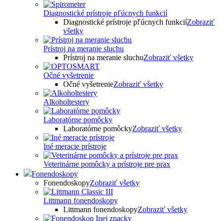
Diagnostické prístroje pľúcnych funkcií
Diagnostické prístroje pľúcnych funkcií
Zobraziť
všetky
Prístroj na meranie sluchu
Prístroj na meranie sluchu
Zobraziť všetky
Očné vyšetrenie
Očné vyšetrenie
Zobraziť všetky
Alkoholtestery
Laboratórne pomôcky
Laboratórne pomôcky
Zobraziť všetky
Iné meracie prístroje
Veterinárne pomôcky a prístroje pre prax
Fonendoskopy
Fonendoskopy
Zobraziť všetky
Littmann fonendoskopy
Littmann fonendoskopy
Zobraziť všetky