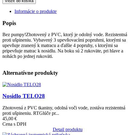
Informácie o produkte
Popis
Bez pumpy!Zhotovený z PVC, ktorý je odolný vode. Rezistentná
proti ušpineniu. Vybavený 3 upevňovacími popruhmi, ktorými sa
upevňuje zranený k matracu a ďalšie 4 popruhy, s ktorými sa
pripevňuje matrac k nosidlu. Na boku sú 2 rukoväte, pri hlave a
nohách po jednej rukoväti.
Alternatívne produkty
Obrázok
Nosidlo TELO28
Zhotovená z PVC tkaniny, odolná voči vode, zostáva rezistentná
proti ušpineniu. RTGlúče pr...
45,00 €
Cena s DPH
Detail produktu
Obrázok