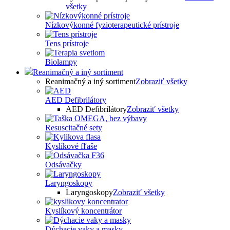
všetky
Nízkovýkonné fyzioterapeutické prístroje
Tens prístroje
Biolampy
Reanimačný a iný sortiment
Reanimačný a iný sortiment
Zobraziť všetky
AED Defibrilátory
AED Defibrilátory
Zobraziť všetky
Resuscitačné sety
Kyslíkové fľaše
Odsávačky
Laryngoskopy
Laryngoskopy
Zobraziť všetky
Kyslíkový koncentrátor
Dýchacie vaky a masky