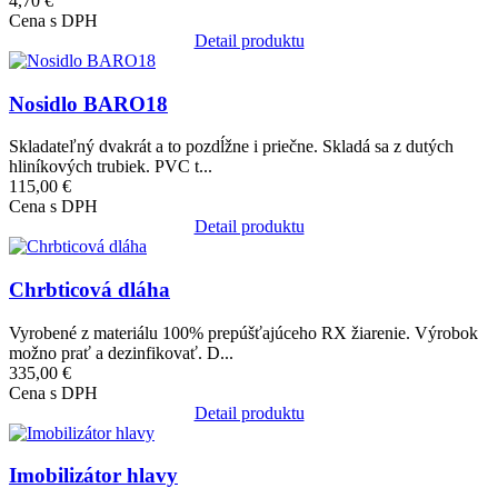
4,70 €
Cena s DPH
Detail produktu
Obrázok
Nosidlo BARO18
Skladateľný dvakrát a to pozdĺžne i priečne. Skladá sa z dutých
hliníkových trubiek. PVC t...
115,00 €
Cena s DPH
Detail produktu
Obrázok
Chrbticová dláha
Vyrobené z materiálu 100% prepúšťajúceho RX žiarenie. Výrobok
možno prať a dezinfikovať. D...
335,00 €
Cena s DPH
Detail produktu
Obrázok
Imobilizátor hlavy