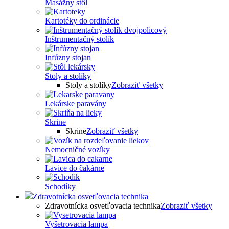
Masážny stôl
Kartotéky do ordinácie
Inštrumentačný stolík
Infúzny stojan
Stoly a stolíky
Stoly a stolíky
Zobraziť všetky
Lekárske paravány
Skrine
Skrine
Zobraziť všetky
Nemocničné vozíky
Lavice do čakárne
Schodíky
Zdravotnícka osvetľovacia technika
Zdravotnícka osvetľovacia technika
Zobraziť všetky
Vyšetrovacia lampa