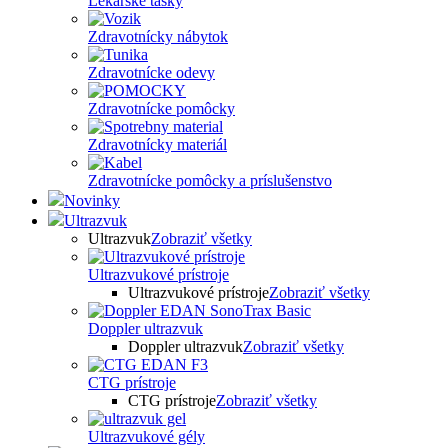
Lekárske tašky
Zdravotnícky nábytok
Zdravotnícke odevy
Zdravotnícke pomôcky
Zdravotnícky materiál
Zdravotnícke pomôcky a príslušenstvo
Novinky
Ultrazvuk
Ultrazvuk
Zobraziť všetky
Ultrazvukové prístroje
Ultrazvukové prístroje
Zobraziť všetky
Doppler ultrazvuk
Doppler ultrazvuk
Zobraziť všetky
CTG prístroje
CTG prístroje
Zobraziť všetky
Ultrazvukové gély