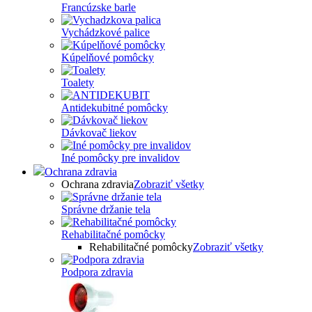
Francúzske barle
Vychádzkové palice
Kúpelňové pomôcky
Toalety
Antidekubitné pomôcky
Dávkovač liekov
Iné pomôcky pre invalidov
Ochrana zdravia
Ochrana zdravia
Zobraziť všetky
Správne držanie tela
Rehabilitačné pomôcky
Rehabilitačné pomôcky
Zobraziť všetky
Podpora zdravia