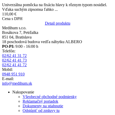
Univerzálna pomôcka na fixáciu hlavy k rôznym typom nosidiel.
Vďaka suchým zipsomsa ľahko ...
110,00 €
Cena s DPH
Detail produktu
Medihum s.r.o.
Bosákova 7, Petržalka
851 04, Bratislava
18 poschodová budova vedľa nábytku ALBERO
PO-PI:
9:00 - 16:00 h
Telefón:
02/62 41 31 72
02/62 41 41 73
02/62 41 41 72
Mobil:
0948 951 910
E-mail:
info@medihum.sk
Nakupovanie
Všeobecné obchodné podmienky
Reklamačný poriadok
Dokumenty na stiahnutie
Odstúpiť od zmluvy tu