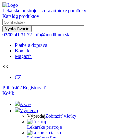
Skočiť
na
Lekárske prístroje a zdravotnícke pomôcky
hlavný
Katalóg produktov
obsah
Keyword
02/62 41 31 72
info@medihum.sk
Platba a doprava
Kontakt
Magazín
SK
CZ
Prihlásiť / Registrovať
Košík
Akcie
Výpredaj
Výpredaj
Zobraziť všetky
Lekárske prístroje