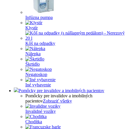
Infúzna pumpa
Klystír
Kôš na odpadky
Nálepka
Škrtidlo
Negatoskop
Iné vybavenie
Pomôcky pre invalidov a imobilných pacientov
Pomôcky pre invalidov a imobilných
pacientov
Zobraziť všetky
Invalidné vozíky
Chodítka