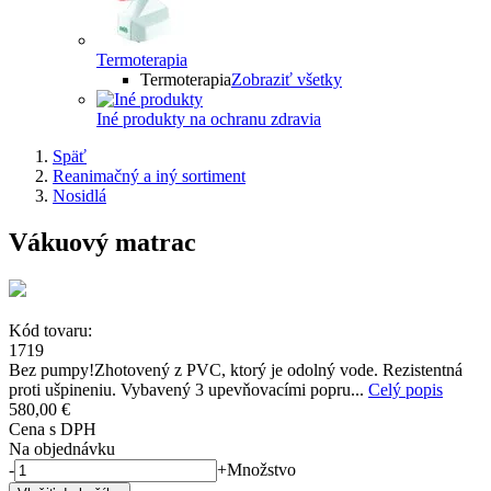
Termoterapia
Termoterapia
Zobraziť všetky
Iné produkty na ochranu zdravia
Späť
Reanimačný a iný sortiment
Nosidlá
Vákuový matrac
Kód tovaru:
1719
Bez pumpy!Zhotovený z PVC, ktorý je odolný vode. Rezistentná
proti ušpineniu. Vybavený 3 upevňovacími popru...
Celý popis
580,00 €
Cena s DPH
Na objednávku
-
+
Množstvo