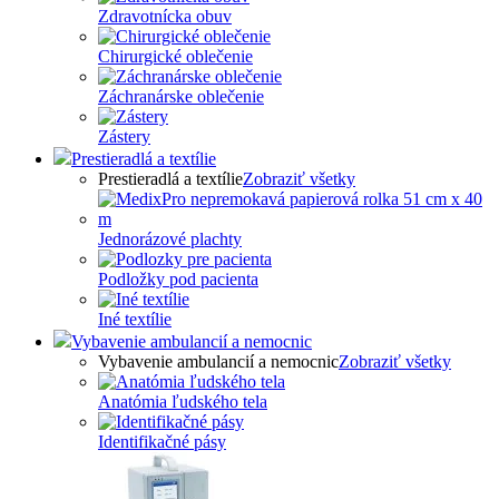
Zdravotnícka obuv
Chirurgické oblečenie
Záchranárske oblečenie
Zástery
Prestieradlá a textílie
Prestieradlá a textílie
Zobraziť všetky
Jednorázové plachty
Podložky pod pacienta
Iné textílie
Vybavenie ambulancií a nemocnic
Vybavenie ambulancií a nemocnic
Zobraziť všetky
Anatómia ľudského tela
Identifikačné pásy