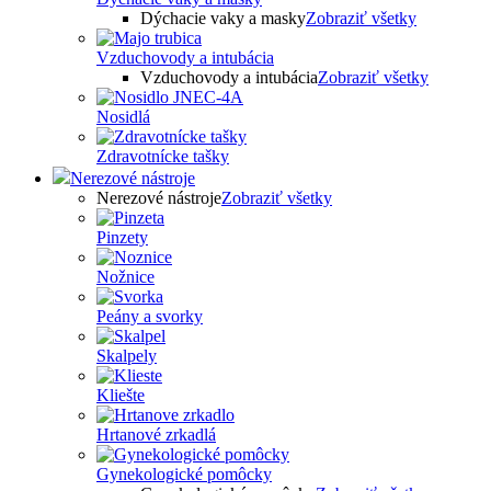
Dýchacie vaky a masky
Zobraziť všetky
Vzduchovody a intubácia
Vzduchovody a intubácia
Zobraziť všetky
Nosidlá
Zdravotnícke tašky
Nerezové nástroje
Nerezové nástroje
Zobraziť všetky
Pinzety
Nožnice
Peány a svorky
Skalpely
Kliešte
Hrtanové zrkadlá
Gynekologické pomôcky