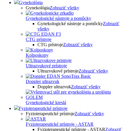
Gynekológia
Gynekológia
Zobraziť všetky
Gynekologické nástroje a pomôcky
Gynekologické nástroje a pomôcky
Zobraziť
všetky
CTG prístroje
CTG prístroje
Zobraziť všetky
Kolposkopy
Ultrazvukové prístroje
Ultrazvukové prístroje
Zobraziť všetky
Doppler ultrazvuk
Doppler ultrazvuk
Zobraziť všetky
Gynekologické kreslá
Fyzioterapeutické prístroje
Fyzioterapeutické prístroje
Zobraziť všetky
Fyzioterapeutické prístroje - ASTAR
Fyzioterapeutické prístroje - ASTAR
Zobraziť