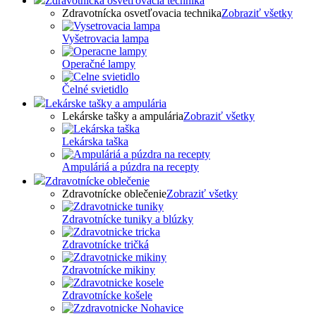
Zdravotnícka osvetľovacia technika
Zdravotnícka osvetľovacia technika
Zobraziť všetky
Vyšetrovacia lampa
Operačné lampy
Čelné svietidlo
Lekárske tašky a ampulária
Lekárske tašky a ampulária
Zobraziť všetky
Lekárska taška
Ampuláriá a púzdra na recepty
Zdravotnícke oblečenie
Zdravotnícke oblečenie
Zobraziť všetky
Zdravotnícke tuniky a blúzky
Zdravotnícke tričká
Zdravotnícke mikiny
Zdravotnícke košele