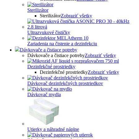
Sterilizátor
Sterilizátor
Zobraziť všetky
Ultrazvukové čističky
Zariadenia na čistenie a dezinfekciu
Dávkovače a čistiace potreby
Dávkovače a čistiace potreby
Zobraziť všetky
Dezinfekčné prostriedky
Dezinfekčné prostriedky
Zobraziť všetky
Dávkovač dezinfekčných prostriedkov
Dávkovač mydla
Utierky a náhradné náplne