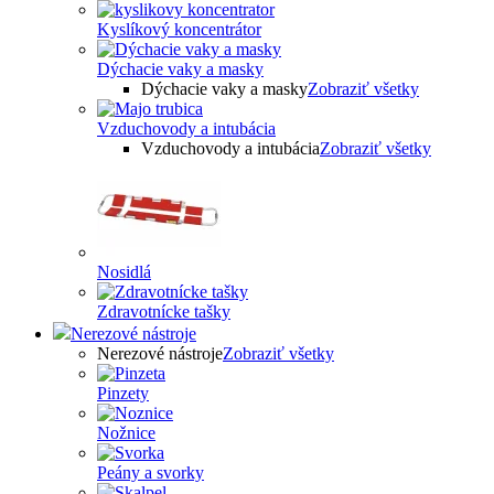
Kyslíkový koncentrátor
Dýchacie vaky a masky
Dýchacie vaky a masky
Zobraziť všetky
Vzduchovody a intubácia
Vzduchovody a intubácia
Zobraziť všetky
Nosidlá
Zdravotnícke tašky
Nerezové nástroje
Nerezové nástroje
Zobraziť všetky
Pinzety
Nožnice
Peány a svorky