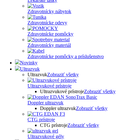
Lekárske tašky
Zdravotnícky nábytok
Zdravotnícke odevy
Zdravotnícke pomôcky
Zdravotnícky materiál
Zdravotnícke pomôcky a príslušenstvo
Novinky
Ultrazvuk
Ultrazvuk
Zobraziť všetky
Ultrazvukové prístroje
Ultrazvukové prístroje
Zobraziť všetky
Doppler ultrazvuk
Doppler ultrazvuk
Zobraziť všetky
CTG prístroje
CTG prístroje
Zobraziť všetky
Ultrazvukové gély