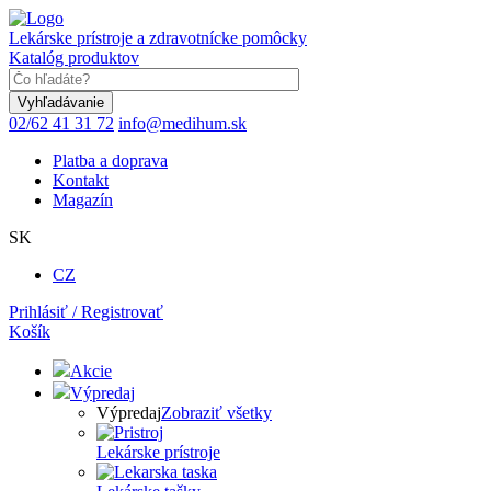
Skočiť
na
Lekárske prístroje a zdravotnícke pomôcky
hlavný
Katalóg produktov
obsah
Keyword
02/62 41 31 72
info@medihum.sk
Platba a doprava
Kontakt
Magazín
SK
CZ
Prihlásiť / Registrovať
Košík
Akcie
Výpredaj
Výpredaj
Zobraziť všetky
Lekárske prístroje