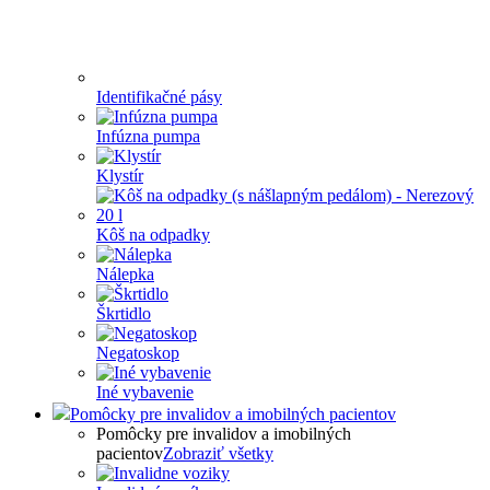
Identifikačné pásy
Infúzna pumpa
Klystír
Kôš na odpadky
Nálepka
Škrtidlo
Negatoskop
Iné vybavenie
Pomôcky pre invalidov a imobilných pacientov
Pomôcky pre invalidov a imobilných
pacientov
Zobraziť všetky