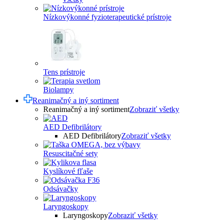
Nízkovýkonné fyzioterapeutické prístroje
Tens prístroje
Biolampy
Reanimačný a iný sortiment
Reanimačný a iný sortiment
Zobraziť všetky
AED Defibrilátory
AED Defibrilátory
Zobraziť všetky
Resuscitačné sety
Kyslíkové fľaše
Odsávačky
Laryngoskopy
Laryngoskopy
Zobraziť všetky