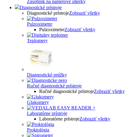
Zásobník na papierové utierky
Diagnostické prístroje
Diagnostické prístroje
Zobraziť všetky
Pulzoximetre
Pulzoximetre
Zobraziť všetky
Teplomery
Diagnostické prúžky
Ručné diagnostické prístroje
Ručné diagnostické prístroje
Zobraziť všetky
Glukomery
Laboratórne prístroje
Laboratórne prístroje
Zobraziť všetky
Proktológia