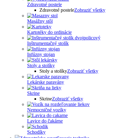
Zdravotné postele
Zdravotné postele
Zobraziť všetky
Masážny stôl
Kartotéky do ordinácie
Inštrumentačný stolík
Infúzny stojan
Stoly a stolíky
Stoly a stolíky
Zobraziť všetky
Lekárske paravány
Skrine
Skrine
Zobraziť všetky
Nemocničné vozíky
Lavice do čakárne
Schodíky