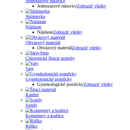
Jednorazové rukavice
Jednorazové rukavice
Zobraziť všetky
Skúmavka
Náplaste
Náplaste
Zobraziť všetky
Obväzový materiál
Obväzový materiál
Zobraziť všetky
Chirurgické šijacie potreby
Vaty
Gynekologické pomôcky
Gynekologické pomôcky
Zobraziť všetky
Katétre
Sondy
Kontajnery a krabice
Rúško