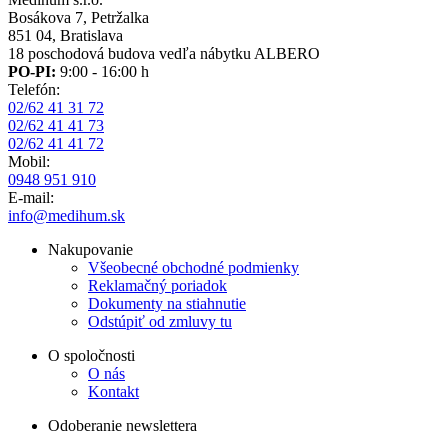
Bosákova 7, Petržalka
851 04, Bratislava
18 poschodová budova vedľa nábytku ALBERO
PO-PI:
9:00 - 16:00 h
Telefón:
02/62 41 31 72
02/62 41 41 73
02/62 41 41 72
Mobil:
0948 951 910
E-mail:
info@medihum.sk
Nakupovanie
Všeobecné obchodné podmienky
Reklamačný poriadok
Dokumenty na stiahnutie
Odstúpiť od zmluvy tu
O spoločnosti
O nás
Kontakt
Odoberanie newslettera