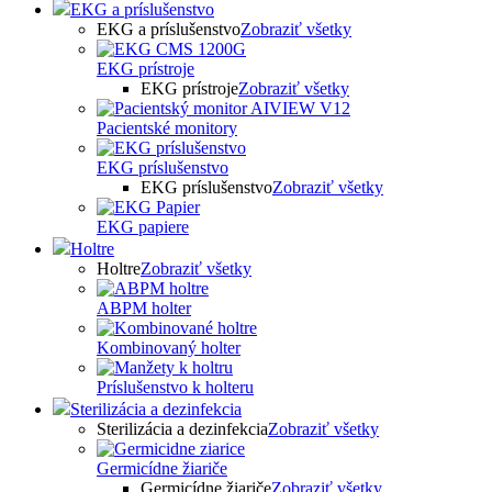
EKG a príslušenstvo
EKG a príslušenstvo
Zobraziť všetky
EKG prístroje
EKG prístroje
Zobraziť všetky
Pacientské monitory
EKG príslušenstvo
EKG príslušenstvo
Zobraziť všetky
EKG papiere
Holtre
Holtre
Zobraziť všetky
ABPM holter
Kombinovaný holter
Príslušenstvo k holteru
Sterilizácia a dezinfekcia
Sterilizácia a dezinfekcia
Zobraziť všetky
Germicídne žiariče
Germicídne žiariče
Zobraziť všetky