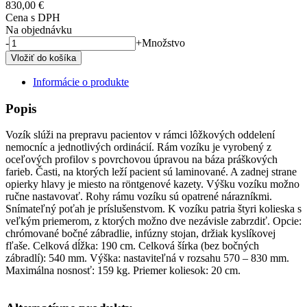
830,00 €
Cena s DPH
Na objednávku
-
+
Množstvo
Informácie o produkte
Popis
Vozík slúži na prepravu pacientov v rámci lôžkových oddelení
nemocníc a jednotlivých ordinácií. Rám vozíku je vyrobený z
oceľových profilov s povrchovou úpravou na báza práškových
farieb. Časti, na ktorých leží pacient sú laminované. A zadnej strane
opierky hlavy je miesto na röntgenové kazety. Výšku vozíku možno
ručne nastavovať. Rohy rámu vozíku sú opatrené nárazníkmi.
Snímateľný poťah je príslušenstvom. K vozíku patria štyri kolieska s
veľkým priemerom, z ktorých možno dve nezávisle zabrzdiť. Opcie:
chrómované bočné zábradlie, infúzny stojan, držiak kyslíkovej
fľaše. Celková dĺžka: 190 cm. Celková šírka (bez bočných
zábradlí): 540 mm. Výška: nastaviteľná v rozsahu 570 – 830 mm.
Maximálna nosnosť: 159 kg. Priemer koliesok: 20 cm.