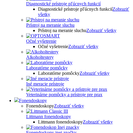
Diagnostické prístroje pľúcnych funkcií
Diagnostické prístroje pľúcnych funkcií
Zobraziť
všetky
Prístroj na meranie sluchu
Prístroj na meranie sluchu
Zobraziť všetky
Očné vyšetrenie
Očné vyšetrenie
Zobraziť všetky
Alkoholtestery
Laboratórne pomôcky
Laboratórne pomôcky
Zobraziť všetky
Iné meracie prístroje
Veterinárne pomôcky a prístroje pre prax
Fonendoskopy
Fonendoskopy
Zobraziť všetky
Littmann fonendoskopy
Littmann fonendoskopy
Zobraziť všetky
Fonendoskopy inej značky