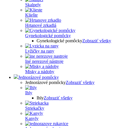
Skalpely
Kliešte
Hrtanové zrkadlá
Gynekologické pomôcky
Gynekologické pomôcky
Zobraziť všetky
Lyžičky na rany
Iné nerezové nástroje
Misky a nádoby
Jednorázové pomôcky
Jednorázové pomôcky
Zobraziť všetky
Ihly
Ihly
Zobraziť všetky
Striekačky
Kanyly