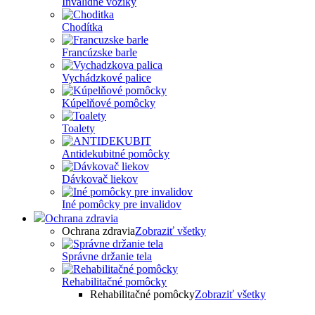
Invalidné vozíky
Chodítka
Francúzske barle
Vychádzkové palice
Kúpelňové pomôcky
Toalety
Antidekubitné pomôcky
Dávkovač liekov
Iné pomôcky pre invalidov
Ochrana zdravia
Ochrana zdravia
Zobraziť všetky
Správne držanie tela
Rehabilitačné pomôcky
Rehabilitačné pomôcky
Zobraziť všetky