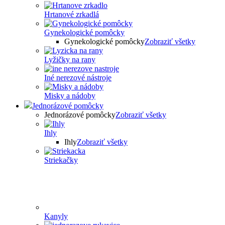
Hrtanové zrkadlá
Gynekologické pomôcky
Gynekologické pomôcky
Zobraziť všetky
Lyžičky na rany
Iné nerezové nástroje
Misky a nádoby
Jednorázové pomôcky
Jednorázové pomôcky
Zobraziť všetky
Ihly
Ihly
Zobraziť všetky
Striekačky
Kanyly