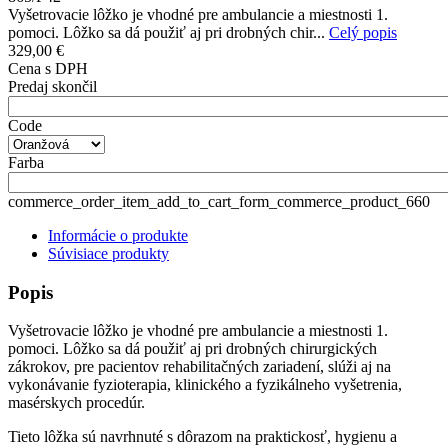
Vyšetrovacie lôžko je vhodné pre ambulancie a miestnosti 1.
pomoci. Lôžko sa dá použiť aj pri drobných chir...
Celý popis
329,00 €
Cena s DPH
Predaj skončil
Code
Farba
commerce_order_item_add_to_cart_form_commerce_product_660
Informácie o produkte
Súvisiace produkty
Popis
Vyšetrovacie lôžko je vhodné pre ambulancie a miestnosti 1.
pomoci. Lôžko sa dá použiť aj pri drobných chirurgických
zákrokov, pre pacientov rehabilitačných zariadení, slúži aj na
vykonávanie fyzioterapia, klinického a fyzikálneho vyšetrenia,
masérskych procedúr.
Tieto lôžka sú navrhnuté s dôrazom na praktickosť, hygienu a