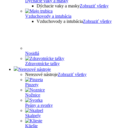
Dýchacie vaky a masky
Dýchacie vaky a masky
Zobraziť všetky
Vzduchovody a intubácia
Vzduchovody a intubácia
Zobraziť všetky
Nosidlá
Zdravotnícke tašky
Nerezové nástroje
Nerezové nástroje
Zobraziť všetky
Pinzety
Nožnice
Peány a svorky
Skalpely
Kliešte