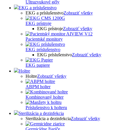
Ultrazvukové gély
EKG a príslušenstvo
EKG a príslušenstvo
Zobraziť všetky
EKG prístroje
EKG prístroje
Zobraziť všetky
Pacientské monitory
EKG príslušenstvo
EKG príslušenstvo
Zobraziť všetky
EKG papiere
Holtre
Holtre
Zobraziť všetky
ABPM holter
Kombinovaný holter
Príslušenstvo k holteru
Sterilizácia a dezinfekcia
Sterilizácia a dezinfekcia
Zobraziť všetky
Germicídne žiariče