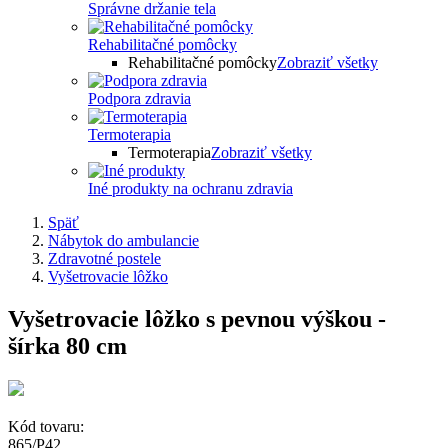
Správne držanie tela
Rehabilitačné pomôcky
Rehabilitačné pomôcky
Zobraziť všetky
Podpora zdravia
Termoterapia
Termoterapia
Zobraziť všetky
Iné produkty na ochranu zdravia
Späť
Nábytok do ambulancie
Zdravotné postele
Vyšetrovacie lôžko
Vyšetrovacie lôžko s pevnou výškou -
šírka 80 cm
Kód tovaru:
865/P42