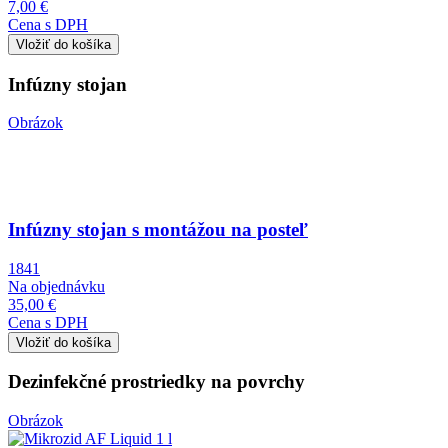
7,00 €
Cena s DPH
Infúzny stojan
Obrázok
Infúzny stojan s montážou na posteľ
1841
Na objednávku
35,00 €
Cena s DPH
Dezinfekčné prostriedky na povrchy
Obrázok