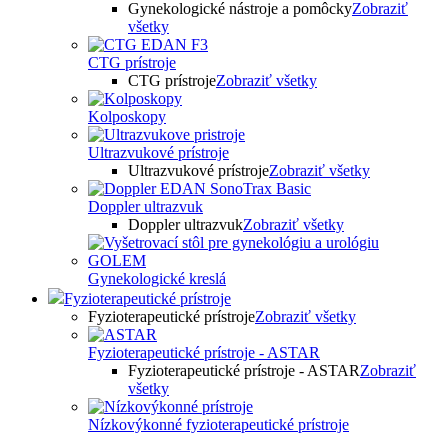
Gynekologické nástroje a pomôcky
Zobraziť
všetky
CTG prístroje
CTG prístroje
Zobraziť všetky
Kolposkopy
Ultrazvukové prístroje
Ultrazvukové prístroje
Zobraziť všetky
Doppler ultrazvuk
Doppler ultrazvuk
Zobraziť všetky
Gynekologické kreslá
Fyzioterapeutické prístroje
Fyzioterapeutické prístroje
Zobraziť všetky
Fyzioterapeutické prístroje - ASTAR
Fyzioterapeutické prístroje - ASTAR
Zobraziť
všetky
Nízkovýkonné fyzioterapeutické prístroje