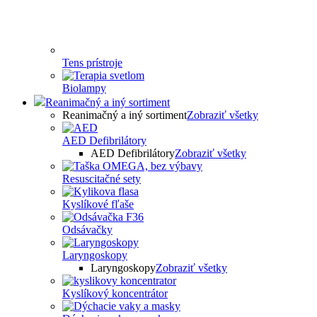
Tens prístroje
Biolampy
Reanimačný a iný sortiment
Reanimačný a iný sortiment
Zobraziť všetky
AED Defibrilátory
AED Defibrilátory
Zobraziť všetky
Resuscitačné sety
Kyslíkové fľaše
Odsávačky
Laryngoskopy
Laryngoskopy
Zobraziť všetky
Kyslíkový koncentrátor