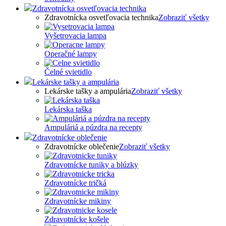
Zdravotnícka osvetľovacia technika
Zdravotnícka osvetľovacia technika
Zobraziť všetky
Vyšetrovacia lampa
Operačné lampy
Čelné svietidlo
Lekárske tašky a ampulária
Lekárske tašky a ampulária
Zobraziť všetky
Lekárska taška
Ampuláriá a púzdra na recepty
Zdravotnícke oblečenie
Zdravotnícke oblečenie
Zobraziť všetky
Zdravotnícke tuniky a blúzky
Zdravotnícke tričká
Zdravotnícke mikiny
Zdravotnícke košele