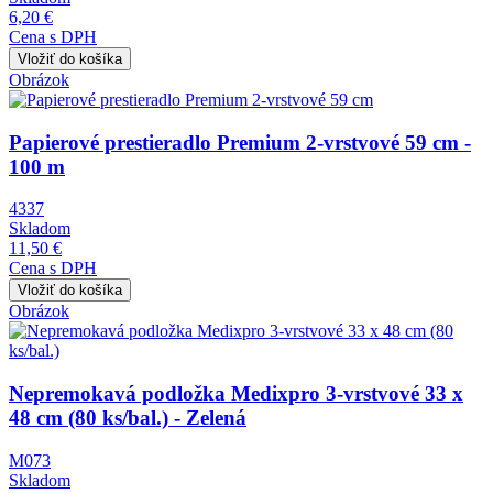
6,20 €
Cena s DPH
Obrázok
Papierové prestieradlo Premium 2-vrstvové 59 cm -
100 m
4337
Skladom
11,50 €
Cena s DPH
Obrázok
Nepremokavá podložka Medixpro 3-vrstvové 33 x
48 cm (80 ks/bal.) - Zelená
M073
Skladom