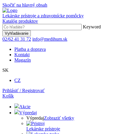
Skočiť na hlavný obsah
Lekárske prístroje a zdravotnícke pomôcky
Katalóg produktov
Keyword
02/62 41 31 72
info@medihum.sk
Platba a doprava
Kontakt
Magazín
SK
CZ
Prihlásiť / Registrovať
Košík
Akcie
Výpredaj
Výpredaj
Zobraziť všetky
Lekárske prístroje