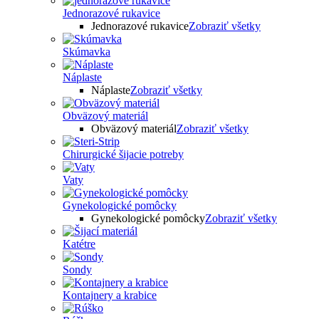
Jednorazové rukavice
Jednorazové rukavice
Zobraziť všetky
Skúmavka
Náplaste
Náplaste
Zobraziť všetky
Obväzový materiál
Obväzový materiál
Zobraziť všetky
Chirurgické šijacie potreby
Vaty
Gynekologické pomôcky
Gynekologické pomôcky
Zobraziť všetky
Katétre
Sondy
Kontajnery a krabice