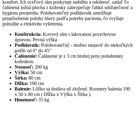
komfort. Ich oceľový rám poskytuje stabilitu a odolnosť, zatiaľ čo
čalúnená ložná plocha z koženky zabezpečuje ľahkú udržateľnosť a
hygienu prostredia. Polohovateľný podhlavník umožňuje
prispôsobenie polohy hlavy podľa potreby pacienta, čo zvyšuje
pohodlie a efektivitu vyšetrenia.
Konštrukcia:
Kovový rám s lakovanou povrchovou
úpravou. Pevná výška
Podhlavník:
Polohovateľný - možno nastaviť do niekoľkých
polôh od 0° do 45°
Čalúnenie:
Čalúnenie je z 3 cm hrubej peny potiahnutej
koženkou
Nosnosť:
200 kg
Výška:
50 cm
Šírka:
80 cm
Dĺžka:
190 cm
Balenie:
Lôžko sa dodáva už zložené. Rozmery balenia 190
x 50 x 80 cm ( Dĺžka x Výška x Šírka ).
Hmotnosť:
35 kg