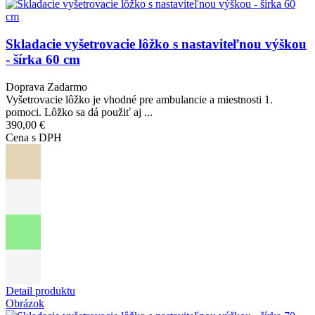
Skladacie vyšetrovacie lôžko s nastaviteľnou výškou
- šírka 60 cm
Doprava Zadarmo
Vyšetrovacie lôžko je vhodné pre ambulancie a miestnosti 1.
pomoci. Lôžko sa dá použiť aj ...
390,00 €
Cena s DPH
Detail produktu
Obrázok