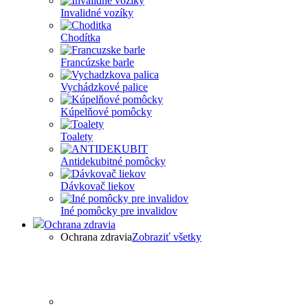
Invalidné vozíky
Chodítka
Francúzske barle
Vychádzkové palice
Kúpelňové pomôcky
Toalety
Antidekubitné pomôcky
Dávkovač liekov
Iné pomôcky pre invalidov
Ochrana zdravia
Ochrana zdravia
Zobraziť všetky