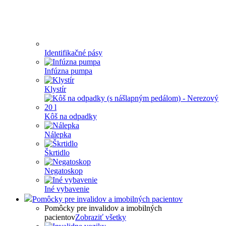
Identifikačné pásy
Infúzna pumpa
Klystír
Kôš na odpadky
Nálepka
Škrtidlo
Negatoskop
Iné vybavenie
Pomôcky pre invalidov a imobilných pacientov
Pomôcky pre invalidov a imobilných
pacientov
Zobraziť všetky