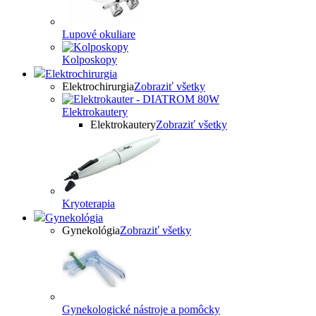
Lupové okuliare
Kolposkopy
Elektrochirurgia
Elektrochirurgia
Zobraziť všetky
Elektrokautery
Elektrokautery
Zobraziť všetky
Kryoterapia
Gynekológia
Gynekológia
Zobraziť všetky
Gynekologické nástroje a pomôcky