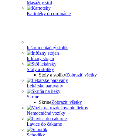
Masážny stôl
Kartotéky do ordinácie
Inštrumentačný stolík
Infúzny stojan
Stoly a stolíky
Stoly a stolíky
Zobraziť všetky
Lekárske paravány
Skrine
Skrine
Zobraziť všetky
Nemocničné vozíky
Lavice do čakárne
Schodíky