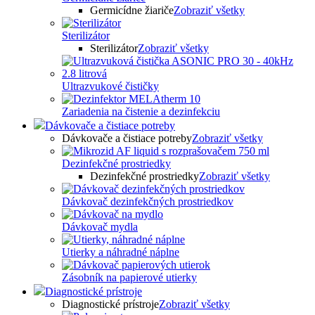
Germicídne žiariče
Zobraziť všetky
Sterilizátor
Sterilizátor
Zobraziť všetky
Ultrazvukové čističky
Zariadenia na čistenie a dezinfekciu
Dávkovače a čistiace potreby
Dávkovače a čistiace potreby
Zobraziť všetky
Dezinfekčné prostriedky
Dezinfekčné prostriedky
Zobraziť všetky
Dávkovač dezinfekčných prostriedkov
Dávkovač mydla
Utierky a náhradné náplne
Zásobník na papierové utierky
Diagnostické prístroje
Diagnostické prístroje
Zobraziť všetky