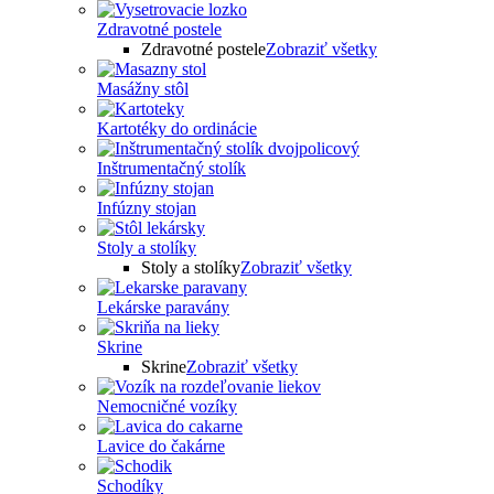
Zdravotné postele
Zdravotné postele
Zobraziť všetky
Masážny stôl
Kartotéky do ordinácie
Inštrumentačný stolík
Infúzny stojan
Stoly a stolíky
Stoly a stolíky
Zobraziť všetky
Lekárske paravány
Skrine
Skrine
Zobraziť všetky
Nemocničné vozíky
Lavice do čakárne
Schodíky