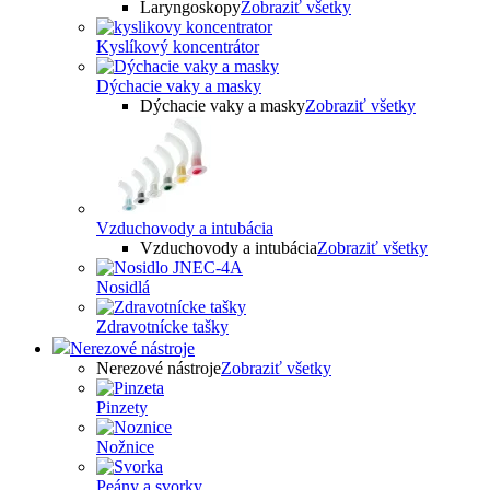
Laryngoskopy
Zobraziť všetky
Kyslíkový koncentrátor
Dýchacie vaky a masky
Dýchacie vaky a masky
Zobraziť všetky
Vzduchovody a intubácia
Vzduchovody a intubácia
Zobraziť všetky
Nosidlá
Zdravotnícke tašky
Nerezové nástroje
Nerezové nástroje
Zobraziť všetky
Pinzety
Nožnice
Peány a svorky