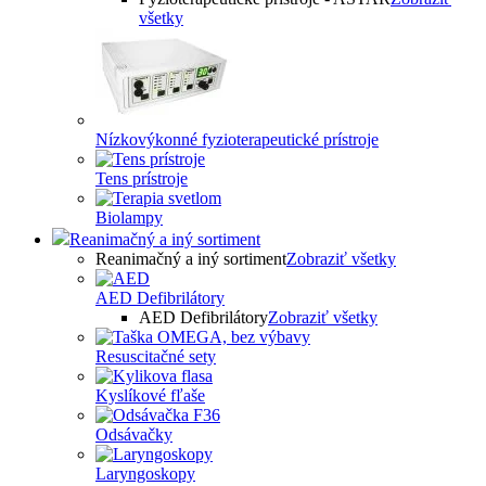
všetky
Nízkovýkonné fyzioterapeutické prístroje
Tens prístroje
Biolampy
Reanimačný a iný sortiment
Reanimačný a iný sortiment
Zobraziť všetky
AED Defibrilátory
AED Defibrilátory
Zobraziť všetky
Resuscitačné sety
Kyslíkové fľaše
Odsávačky
Laryngoskopy