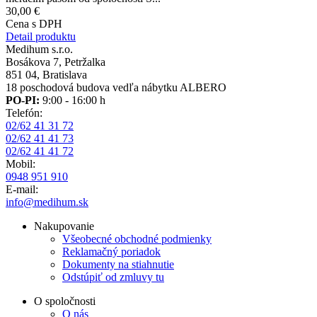
30,00 €
Cena s DPH
Detail produktu
Medihum s.r.o.
Bosákova 7, Petržalka
851 04, Bratislava
18 poschodová budova vedľa nábytku ALBERO
PO-PI:
9:00 - 16:00 h
Telefón:
02/62 41 31 72
02/62 41 41 73
02/62 41 41 72
Mobil:
0948 951 910
E-mail:
info@medihum.sk
Nakupovanie
Všeobecné obchodné podmienky
Reklamačný poriadok
Dokumenty na stiahnutie
Odstúpiť od zmluvy tu
O spoločnosti
O nás