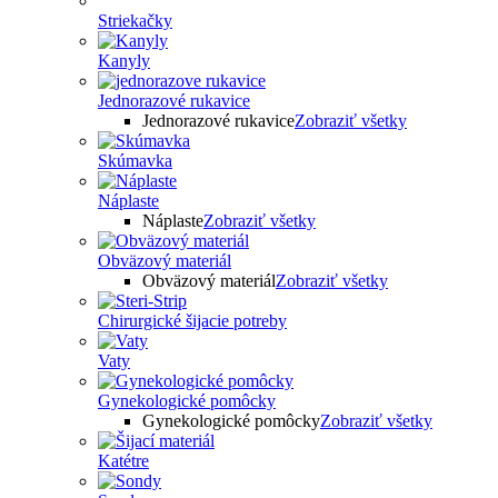
Striekačky
Kanyly
Jednorazové rukavice
Jednorazové rukavice
Zobraziť všetky
Skúmavka
Náplaste
Náplaste
Zobraziť všetky
Obväzový materiál
Obväzový materiál
Zobraziť všetky
Chirurgické šijacie potreby
Vaty
Gynekologické pomôcky
Gynekologické pomôcky
Zobraziť všetky
Katétre