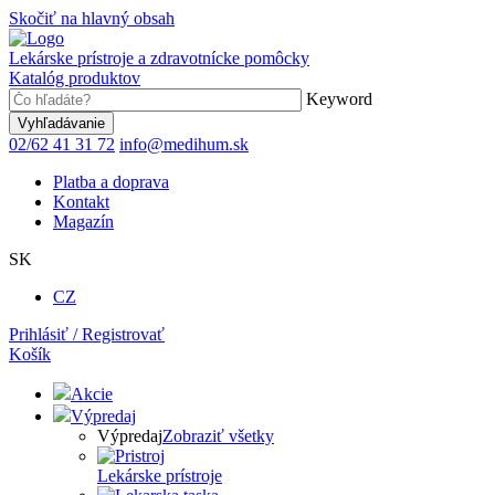
Skočiť na hlavný obsah
Lekárske prístroje a zdravotnícke pomôcky
Katalóg produktov
Keyword
02/62 41 31 72
info@medihum.sk
Platba a doprava
Kontakt
Magazín
SK
CZ
Prihlásiť / Registrovať
Košík
Akcie
Výpredaj
Výpredaj
Zobraziť všetky
Lekárske prístroje