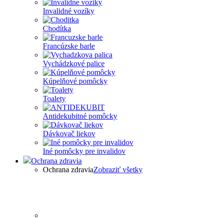
Invalidné vozíky
Chodítka
Francúzske barle
Vychádzkové palice
Kúpelňové pomôcky
Toalety
Antidekubitné pomôcky
Dávkovač liekov
Iné pomôcky pre invalidov
Ochrana zdravia
Ochrana zdravia
Zobraziť všetky