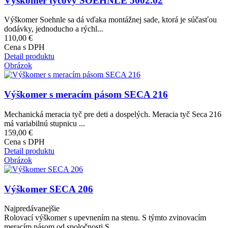
Výškomer tyčový SOEHNLE 5002.02
Výškomer Soehnle sa dá vďaka montážnej sade, ktorá je súčasťou
dodávky, jednoducho a rýchl...
110,00 €
Cena s DPH
Detail produktu
Obrázok
Výškomer s meracím pásom SECA 216
Mechanická meracia tyč pre deti a dospelých. Meracia tyč Seca 216
má variabilnú stupnicu ...
159,00 €
Cena s DPH
Detail produktu
Obrázok
Výškomer SECA 206
Najpredávanejšie
Rolovací výškomer s upevnením na stenu. S týmto zvinovacím
meracím pásom od spoločnosti S...