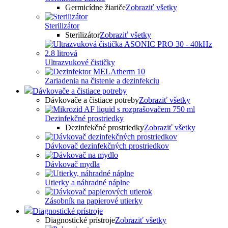
Germicídne žiariče
Zobraziť všetky
Sterilizátor
Sterilizátor
Zobraziť všetky
Ultrazvukové čističky
Zariadenia na čistenie a dezinfekciu
Dávkovače a čistiace potreby
Dávkovače a čistiace potreby
Zobraziť všetky
Dezinfekčné prostriedky
Dezinfekčné prostriedky
Zobraziť všetky
Dávkovač dezinfekčných prostriedkov
Dávkovač mydla
Utierky a náhradné náplne
Zásobník na papierové utierky
Diagnostické prístroje
Diagnostické prístroje
Zobraziť všetky