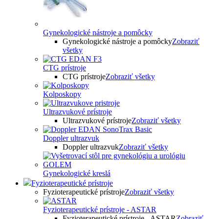
Gynekologické nástroje a pomôcky
Gynekologické nástroje a pomôcky
Zobraziť
všetky
CTG prístroje
CTG prístroje
Zobraziť všetky
Kolposkopy
Ultrazvukové prístroje
Ultrazvukové prístroje
Zobraziť všetky
Doppler ultrazvuk
Doppler ultrazvuk
Zobraziť všetky
Gynekologické kreslá
Fyzioterapeutické prístroje
Fyzioterapeutické prístroje
Zobraziť všetky
Fyzioterapeutické prístroje - ASTAR
Fyzioterapeutické prístroje - ASTAR
Zobraziť