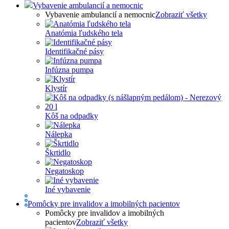
Vybavenie ambulancií a nemocnic
Vybavenie ambulancií a nemocnic
Zobraziť všetky
Anatómia ľudského tela
Identifikačné pásy
Infúzna pumpa
Klystír
Kôš na odpadky
Nálepka
Škrtidlo
Negatoskop
Iné vybavenie
Pomôcky pre invalidov a imobilných pacientov
Pomôcky pre invalidov a imobilných
pacientov
Zobraziť všetky