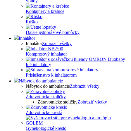
Sondy
Kontajnery a krabice
Rúško
Ďalšie jednorázové pomôcky
Inhalátor
Inhalátor
Zobraziť všetky
Kompresový inhalátor
Iné inhalátory
Príslušenstvo k inhalátorom
Nábytok do ambulancie
Nábytok do ambulancie
Zobraziť všetky
Zdravotnícke stoličky
Zdravotnícke stoličky
Zobraziť všetky
Zdravotnícke kreslá
Gynekologické kreslo