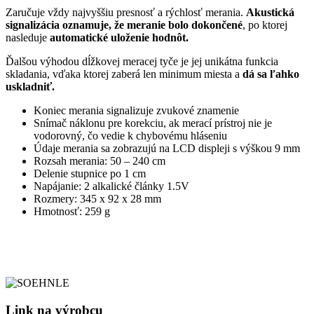
Zaručuje vždy najvyššiu presnosť a rýchlosť merania.
Akustická
signalizácia oznamuje, že meranie bolo dokončené
, po ktorej
nasleduje
automatické uloženie hodnôt.
Ďalšou výhodou dĺžkovej meracej tyče je jej unikátna funkcia
skladania, vďaka ktorej zaberá len minimum miesta a
dá sa ľahko
uskladniť.
Koniec merania signalizuje zvukové znamenie
Snímač náklonu pre korekciu, ak merací prístroj nie je
vodorovný, čo vedie k chybovému hláseniu
Údaje merania sa zobrazujú na LCD displeji s výškou 9 mm
Rozsah merania: 50 – 240 cm
Delenie stupnice po 1 cm
Napájanie: 2 alkalické články 1.5V
Rozmery: 345 x 92 x 28 mm
Hmotnosť: 259 g
Link na výrobcu