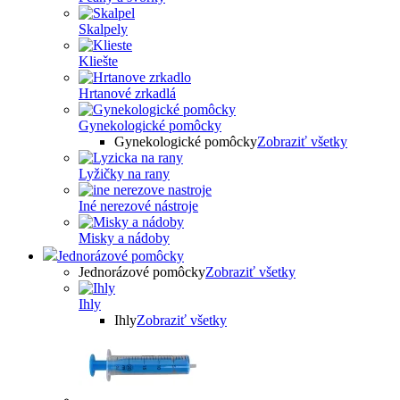
Skalpely
Kliešte
Hrtanové zrkadlá
Gynekologické pomôcky
Gynekologické pomôcky
Zobraziť všetky
Lyžičky na rany
Iné nerezové nástroje
Misky a nádoby
Jednorázové pomôcky
Jednorázové pomôcky
Zobraziť všetky
Ihly
Ihly
Zobraziť všetky