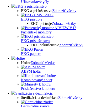
Ultrazvukové gély
EKG a príslušenstvo
EKG a príslušenstvo
Zobraziť všetky
EKG prístroje
EKG prístroje
Zobraziť všetky
Pacientské monitory
EKG príslušenstvo
EKG príslušenstvo
Zobraziť všetky
EKG papiere
Holtre
Holtre
Zobraziť všetky
ABPM holter
Kombinovaný holter
Príslušenstvo k holteru
Sterilizácia a dezinfekcia
Sterilizácia a dezinfekcia
Zobraziť všetky
Germicídne žiariče