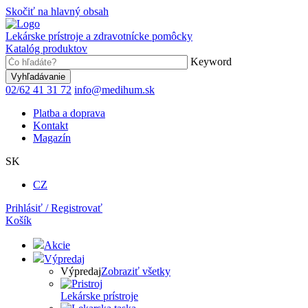
Skočiť na hlavný obsah
Lekárske prístroje a zdravotnícke pomôcky
Katalóg produktov
Keyword
02/62 41 31 72
info@medihum.sk
Platba a doprava
Kontakt
Magazín
SK
CZ
Prihlásiť / Registrovať
Košík
Akcie
Výpredaj
Výpredaj
Zobraziť všetky
Lekárske prístroje