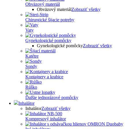
Obväzový materiál
Obväzový materiál
Zobraziť všetky
Chirurgické šijacie potreby
Vaty
Gynekologické pomôcky
Gynekologické pomôcky
Zobraziť všetky
Katétre
Sondy
Kontajnery a krabice
Rúško
Ďalšie jednorázové pomôcky
Inhalátor
Inhalátor
Zobraziť všetky
Kompresový inhalátor