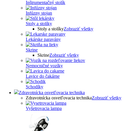
Inštrumentačný stolík
Infúzny stojan
Stoly a stolíky
Stoly a stolíky
Zobraziť všetky
Lekárske paravány
Skrine
Skrine
Zobraziť všetky
Nemocničné vozíky
Lavice do čakárne
Schodíky
Zdravotnícka osvetľovacia technika
Zdravotnícka osvetľovacia technika
Zobraziť všetky
Vyšetrovacia lampa