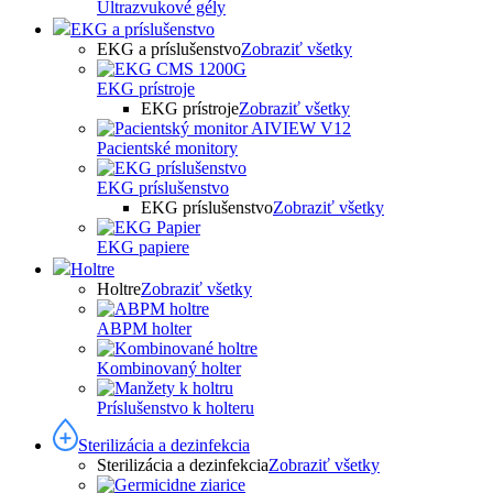
Ultrazvukové gély
EKG a príslušenstvo
EKG a príslušenstvo
Zobraziť všetky
EKG prístroje
EKG prístroje
Zobraziť všetky
Pacientské monitory
EKG príslušenstvo
EKG príslušenstvo
Zobraziť všetky
EKG papiere
Holtre
Holtre
Zobraziť všetky
ABPM holter
Kombinovaný holter
Príslušenstvo k holteru
Sterilizácia a dezinfekcia
Sterilizácia a dezinfekcia
Zobraziť všetky