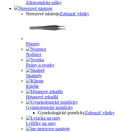
Zdravotnícke tašky
Nerezové nástroje
Nerezové nástroje
Zobraziť všetky
Pinzety
Nožnice
Peány a svorky
Skalpely
Kliešte
Hrtanové zrkadlá
Gynekologické pomôcky
Gynekologické pomôcky
Zobraziť všetky
Lyžičky na rany