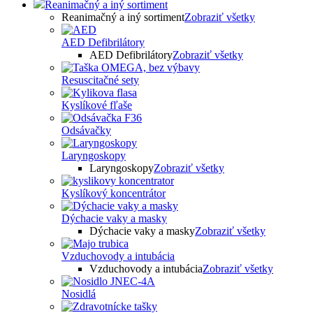
Reanimačný a iný sortiment
Reanimačný a iný sortiment
Zobraziť všetky
AED Defibrilátory
AED Defibrilátory
Zobraziť všetky
Resuscitačné sety
Kyslíkové fľaše
Odsávačky
Laryngoskopy
Laryngoskopy
Zobraziť všetky
Kyslíkový koncentrátor
Dýchacie vaky a masky
Dýchacie vaky a masky
Zobraziť všetky
Vzduchovody a intubácia
Vzduchovody a intubácia
Zobraziť všetky
Nosidlá