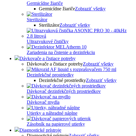
Germicídne žiariče
Germicídne žiariče
Zobraziť všetky
Sterilizátor
Sterilizátor
Zobraziť všetky
Ultrazvukové čističky
Zariadenia na čistenie a dezinfekciu
Dávkovače a čistiace potreby
Dávkovače a čistiace potreby
Zobraziť všetky
Dezinfekčné prostriedky
Dezinfekčné prostriedky
Zobraziť všetky
Dávkovač dezinfekčných prostriedkov
Dávkovač mydla
Utierky a náhradné náplne
Zásobník na papierové utierky
Diagnostické prístroje
Diagnostické prístroje
Zobraziť všetky