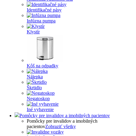
Identifikačné pásy
Infúzna pumpa
Klystír
Kôš na odpadky
Nálepka
Škrtidlo
Negatoskop
Iné vybavenie
Pomôcky pre invalidov a imobilných pacientov
Pomôcky pre invalidov a imobilných
pacientov
Zobraziť všetky