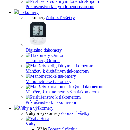
Príslušenstvo k iným fonendoskopom
Tlakomery
Tlakomery
Zobraziť všetky
Digitálne tlakomery
Tlakomery Omron
Manžety k digitálnym tlakomerom
Manometrické tlakomery
Manžety k manometrickým tlakomerom
Príslušenstvo k tlakomerom
Váhy a výškomery
Váhy a výškomery
Zobraziť všetky
Váhy
Váhy
Zobraziť všetky