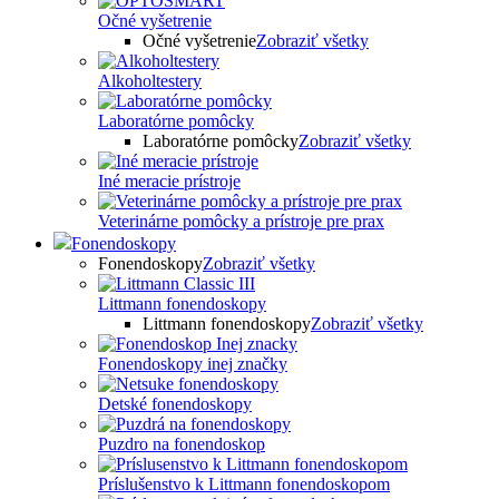
Očné vyšetrenie
Očné vyšetrenie
Zobraziť všetky
Alkoholtestery
Laboratórne pomôcky
Laboratórne pomôcky
Zobraziť všetky
Iné meracie prístroje
Veterinárne pomôcky a prístroje pre prax
Fonendoskopy
Fonendoskopy
Zobraziť všetky
Littmann fonendoskopy
Littmann fonendoskopy
Zobraziť všetky
Fonendoskopy inej značky
Detské fonendoskopy
Puzdro na fonendoskop
Príslušenstvo k Littmann fonendoskopom