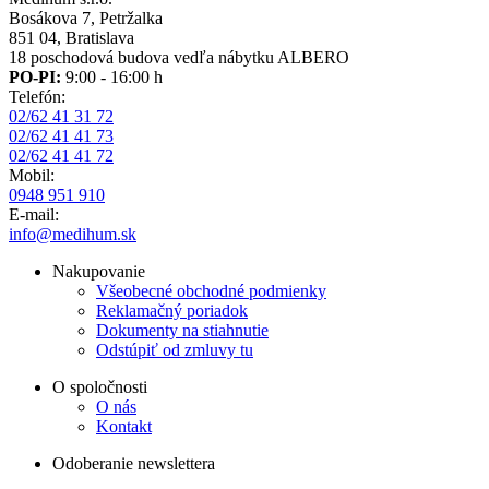
Bosákova 7, Petržalka
851 04, Bratislava
18 poschodová budova vedľa nábytku ALBERO
PO-PI:
9:00 - 16:00 h
Telefón:
02/62 41 31 72
02/62 41 41 73
02/62 41 41 72
Mobil:
0948 951 910
E-mail:
info@medihum.sk
Nakupovanie
Všeobecné obchodné podmienky
Reklamačný poriadok
Dokumenty na stiahnutie
Odstúpiť od zmluvy tu
O spoločnosti
O nás
Kontakt
Odoberanie newslettera