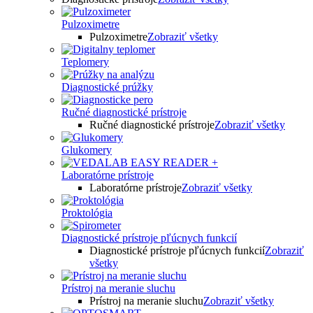
Pulzoximetre
Pulzoximetre
Zobraziť všetky
Teplomery
Diagnostické prúžky
Ručné diagnostické prístroje
Ručné diagnostické prístroje
Zobraziť všetky
Glukomery
Laboratórne prístroje
Laboratórne prístroje
Zobraziť všetky
Proktológia
Diagnostické prístroje pľúcnych funkcií
Diagnostické prístroje pľúcnych funkcií
Zobraziť
všetky
Prístroj na meranie sluchu
Prístroj na meranie sluchu
Zobraziť všetky