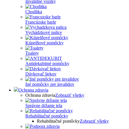
Invalidné vozíky
Chodítka
Francúzske barle
Vychádzkové palice
Kúpelňové pomôcky
Toalety
Antidekubitné pomôcky
Dávkovač liekov
Iné pomôcky pre invalidov
Ochrana zdravia
Ochrana zdravia
Zobraziť všetky
Správne držanie tela
Rehabilitačné pomôcky
Rehabilitačné pomôcky
Zobraziť všetky