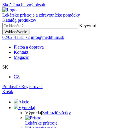
Skočiť na hlavný obsah
Lekárske prístroje a zdravotnícke pomôcky
Katalóg produktov
Keyword
02/62 41 31 72
info@medihum.sk
Platba a doprava
Kontakt
Magazín
SK
CZ
Prihlásiť / Registrovať
Košík
Akcie
Výpredaj
Výpredaj
Zobraziť všetky
Lekárske prístroje