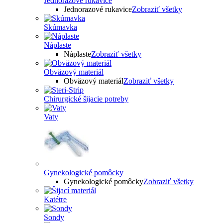
Jednorazové rukavice
Jednorazové rukavice
Zobraziť všetky
Skúmavka
Náplaste
Náplaste
Zobraziť všetky
Obväzový materiál
Obväzový materiál
Zobraziť všetky
Chirurgické šijacie potreby
Vaty
Gynekologické pomôcky
Gynekologické pomôcky
Zobraziť všetky
Katétre
Sondy