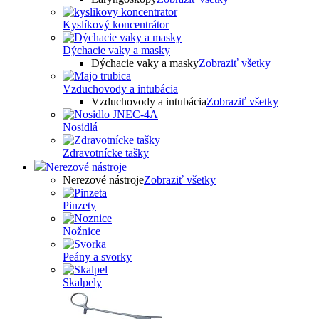
Kyslíkový koncentrátor
Dýchacie vaky a masky
Dýchacie vaky a masky
Zobraziť všetky
Vzduchovody a intubácia
Vzduchovody a intubácia
Zobraziť všetky
Nosidlá
Zdravotnícke tašky
Nerezové nástroje
Nerezové nástroje
Zobraziť všetky
Pinzety
Nožnice
Peány a svorky
Skalpely