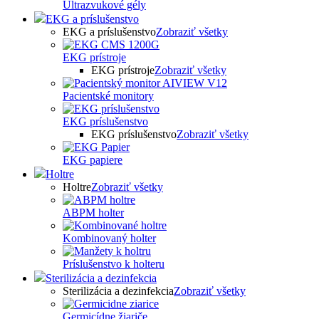
Ultrazvukové gély
EKG a príslušenstvo
EKG a príslušenstvo
Zobraziť všetky
EKG prístroje
EKG prístroje
Zobraziť všetky
Pacientské monitory
EKG príslušenstvo
EKG príslušenstvo
Zobraziť všetky
EKG papiere
Holtre
Holtre
Zobraziť všetky
ABPM holter
Kombinovaný holter
Príslušenstvo k holteru
Sterilizácia a dezinfekcia
Sterilizácia a dezinfekcia
Zobraziť všetky
Germicídne žiariče