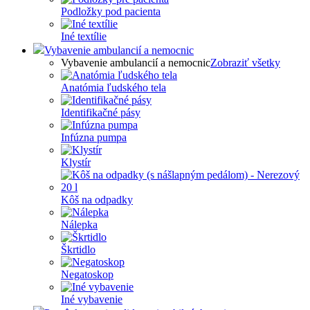
Podložky pod pacienta
Iné textílie
Vybavenie ambulancií a nemocnic
Vybavenie ambulancií a nemocnic
Zobraziť všetky
Anatómia ľudského tela
Identifikačné pásy
Infúzna pumpa
Klystír
Kôš na odpadky
Nálepka
Škrtidlo
Negatoskop
Iné vybavenie