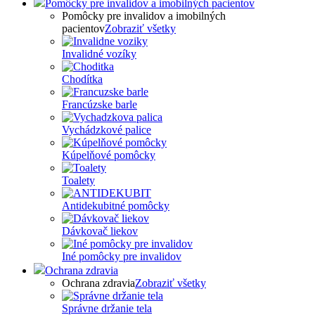
Pomôcky pre invalidov a imobilných pacientov
Pomôcky pre invalidov a imobilných
pacientov
Zobraziť všetky
Invalidné vozíky
Chodítka
Francúzske barle
Vychádzkové palice
Kúpelňové pomôcky
Toalety
Antidekubitné pomôcky
Dávkovač liekov
Iné pomôcky pre invalidov
Ochrana zdravia
Ochrana zdravia
Zobraziť všetky
Správne držanie tela