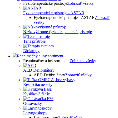
Fyzioterapeutické prístroje
Zobraziť všetky
Fyzioterapeutické prístroje - ASTAR
Fyzioterapeutické prístroje - ASTAR
Zobraziť
všetky
Nízkovýkonné fyzioterapeutické prístroje
Tens prístroje
Biolampy
Reanimačný a iný sortiment
Reanimačný a iný sortiment
Zobraziť všetky
AED Defibrilátory
AED Defibrilátory
Zobraziť všetky
Resuscitačné sety
Kyslíkové fľaše
Odsávačky
Laryngoskopy
Laryngoskopy
Zobraziť všetky