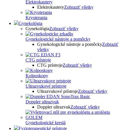
Elektrokautery
Elektrokautery
Zobraziť všetky
Kryoterapia
Gynekológia
Gynekológia
Zobraziť všetky
Gynekologické nástroje a pomôcky
Gynekologické nástroje a pomôcky
Zobraziť
všetky
CTG prístroje
CTG prístroje
Zobraziť všetky
Kolposkopy
Ultrazvukové prístroje
Ultrazvukové prístroje
Zobraziť všetky
Doppler ultrazvuk
Doppler ultrazvuk
Zobraziť všetky
Gynekologické kreslá
Fyzioterapeutické prístroje