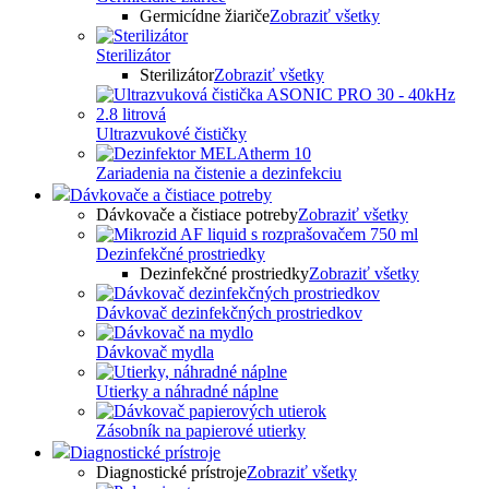
Germicídne žiariče
Zobraziť všetky
Sterilizátor
Sterilizátor
Zobraziť všetky
Ultrazvukové čističky
Zariadenia na čistenie a dezinfekciu
Dávkovače a čistiace potreby
Dávkovače a čistiace potreby
Zobraziť všetky
Dezinfekčné prostriedky
Dezinfekčné prostriedky
Zobraziť všetky
Dávkovač dezinfekčných prostriedkov
Dávkovač mydla
Utierky a náhradné náplne
Zásobník na papierové utierky
Diagnostické prístroje
Diagnostické prístroje
Zobraziť všetky