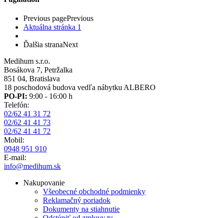
Previous page
Previous
Aktuálna stránka
1
Ďalšia strana
Next
Medihum s.r.o.
Bosákova 7, Petržalka
851 04, Bratislava
18 poschodová budova vedľa nábytku ALBERO
PO-PI:
9:00 - 16:00 h
Telefón:
02/62 41 31 72
02/62 41 41 73
02/62 41 41 72
Mobil:
0948 951 910
E-mail:
info@medihum.sk
Nakupovanie
Všeobecné obchodné podmienky
Reklamačný poriadok
Dokumenty na stiahnutie
Odstúpiť od zmluvy tu