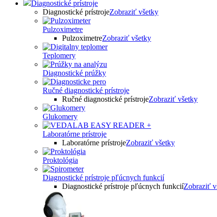
Diagnostické prístroje
Diagnostické prístroje
Zobraziť všetky
Pulzoximetre
Pulzoximetre
Zobraziť všetky
Teplomery
Diagnostické prúžky
Ručné diagnostické prístroje
Ručné diagnostické prístroje
Zobraziť všetky
Glukomery
Laboratórne prístroje
Laboratórne prístroje
Zobraziť všetky
Proktológia
Diagnostické prístroje pľúcnych funkcií
Diagnostické prístroje pľúcnych funkcií
Zobraziť v