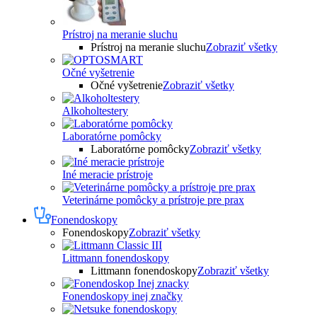
Prístroj na meranie sluchu
Prístroj na meranie sluchu
Zobraziť všetky
Očné vyšetrenie
Očné vyšetrenie
Zobraziť všetky
Alkoholtestery
Laboratórne pomôcky
Laboratórne pomôcky
Zobraziť všetky
Iné meracie prístroje
Veterinárne pomôcky a prístroje pre prax
Fonendoskopy
Fonendoskopy
Zobraziť všetky
Littmann fonendoskopy
Littmann fonendoskopy
Zobraziť všetky
Fonendoskopy inej značky