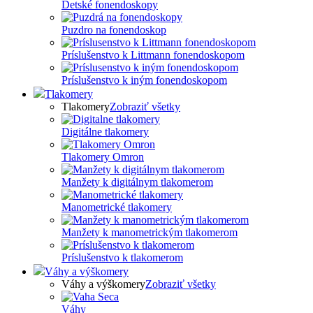
Detské fonendoskopy
Puzdro na fonendoskop
Príslušenstvo k Littmann fonendoskopom
Príslušenstvo k iným fonendoskopom
Tlakomery
Tlakomery
Zobraziť všetky
Digitálne tlakomery
Tlakomery Omron
Manžety k digitálnym tlakomerom
Manometrické tlakomery
Manžety k manometrickým tlakomerom
Príslušenstvo k tlakomerom
Váhy a výškomery
Váhy a výškomery
Zobraziť všetky
Váhy