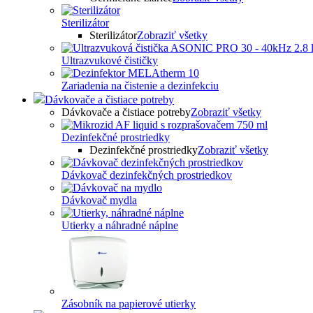
Sterilizátor
Sterilizátor
Zobraziť všetky
Ultrazvukové čističky
Zariadenia na čistenie a dezinfekciu
Dávkovače a čistiace potreby
Dávkovače a čistiace potreby
Zobraziť všetky
Dezinfekčné prostriedky
Dezinfekčné prostriedky
Zobraziť všetky
Dávkovač dezinfekčných prostriedkov
Dávkovač mydla
Utierky a náhradné náplne
Zásobník na papierové utierky