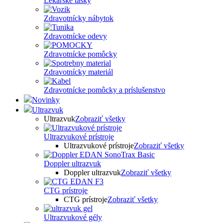
Lekárske tašky
Zdravotnícky nábytok
Zdravotnícke odevy
Zdravotnícke pomôcky
Zdravotnícky materiál
Zdravotnícke pomôcky a príslušenstvo
Novinky
Ultrazvuk
Ultrazvuk
Zobraziť všetky
Ultrazvukové prístroje
Ultrazvukové prístroje
Zobraziť všetky
Doppler ultrazvuk
Doppler ultrazvuk
Zobraziť všetky
CTG prístroje
CTG prístroje
Zobraziť všetky
Ultrazvukové gély