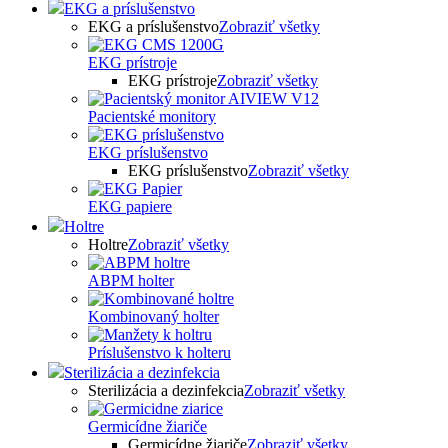
EKG a príslušenstvo
EKG a príslušenstvo
Zobraziť všetky
EKG prístroje
EKG prístroje
Zobraziť všetky
Pacientské monitory
EKG príslušenstvo
EKG príslušenstvo
Zobraziť všetky
EKG papiere
Holtre
Holtre
Zobraziť všetky
ABPM holter
Kombinovaný holter
Príslušenstvo k holteru
Sterilizácia a dezinfekcia
Sterilizácia a dezinfekcia
Zobraziť všetky
Germicídne žiariče
Germicídne žiariče
Zobraziť všetky