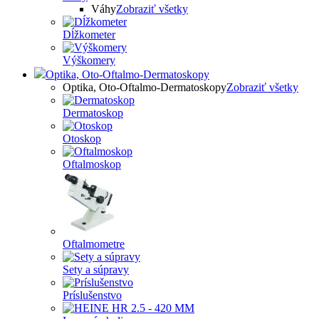
Váhy
Zobraziť všetky
Dĺžkometer
Výškomery
Optika, Oto-Oftalmo-Dermatoskopy
Optika, Oto-Oftalmo-Dermatoskopy
Zobraziť všetky
Dermatoskop
Otoskop
Oftalmoskop
Oftalmometre
Sety a súpravy
Príslušenstvo