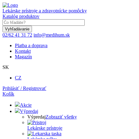
Skočiť
na
Lekárske prístroje a zdravotnícke pomôcky
hlavný
Katalóg produktov
obsah
Keyword
02/62 41 31 72
info@medihum.sk
Platba a doprava
Kontakt
Magazín
SK
CZ
Prihlásiť / Registrovať
Košík
Akcie
Výpredaj
Výpredaj
Zobraziť všetky
Lekárske prístroje