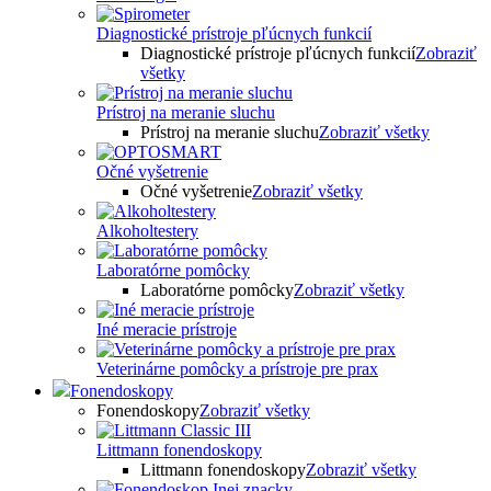
Diagnostické prístroje pľúcnych funkcií
Diagnostické prístroje pľúcnych funkcií
Zobraziť
všetky
Prístroj na meranie sluchu
Prístroj na meranie sluchu
Zobraziť všetky
Očné vyšetrenie
Očné vyšetrenie
Zobraziť všetky
Alkoholtestery
Laboratórne pomôcky
Laboratórne pomôcky
Zobraziť všetky
Iné meracie prístroje
Veterinárne pomôcky a prístroje pre prax
Fonendoskopy
Fonendoskopy
Zobraziť všetky
Littmann fonendoskopy
Littmann fonendoskopy
Zobraziť všetky