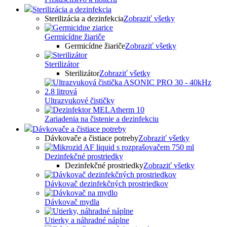
Sterilizácia a dezinfekcia
Sterilizácia a dezinfekcia
Zobraziť všetky
Germicídne žiariče
Germicídne žiariče
Zobraziť všetky
Sterilizátor
Sterilizátor
Zobraziť všetky
Ultrazvukové čističky
Zariadenia na čistenie a dezinfekciu
Dávkovače a čistiace potreby
Dávkovače a čistiace potreby
Zobraziť všetky
Dezinfekčné prostriedky
Dezinfekčné prostriedky
Zobraziť všetky
Dávkovač dezinfekčných prostriedkov
Dávkovač mydla
Utierky a náhradné náplne