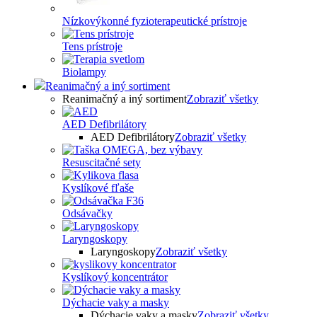
Nízkovýkonné fyzioterapeutické prístroje
Tens prístroje
Biolampy
Reanimačný a iný sortiment
Reanimačný a iný sortiment
Zobraziť všetky
AED Defibrilátory
AED Defibrilátory
Zobraziť všetky
Resuscitačné sety
Kyslíkové fľaše
Odsávačky
Laryngoskopy
Laryngoskopy
Zobraziť všetky
Kyslíkový koncentrátor
Dýchacie vaky a masky
Dýchacie vaky a masky
Zobraziť všetky