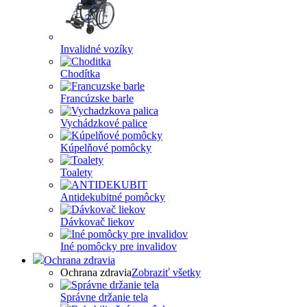
Invalidné vozíky
Chodítka
Francúzske barle
Vychádzkové palice
Kúpelňové pomôcky
Toalety
Antidekubitné pomôcky
Dávkovač liekov
Iné pomôcky pre invalidov
Ochrana zdravia
Ochrana zdravia
Zobraziť všetky
Správne držanie tela