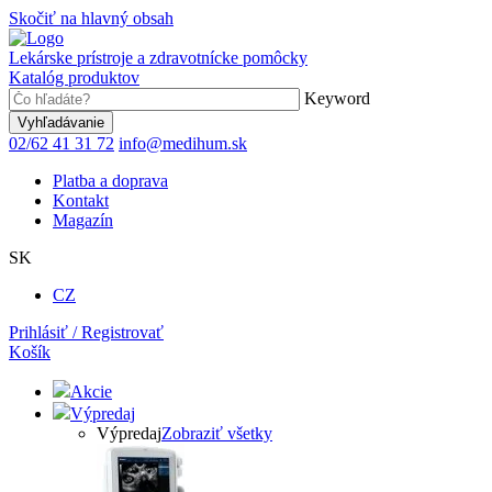
Skočiť na hlavný obsah
Lekárske prístroje a zdravotnícke pomôcky
Katalóg produktov
Keyword
02/62 41 31 72
info@medihum.sk
Platba a doprava
Kontakt
Magazín
SK
CZ
Prihlásiť / Registrovať
Košík
Akcie
Výpredaj
Výpredaj
Zobraziť všetky