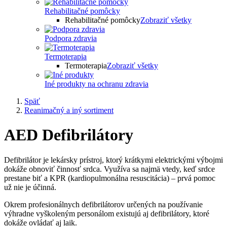
Rehabilitačné pomôcky
Rehabilitačné pomôcky
Zobraziť všetky
Podpora zdravia
Termoterapia
Termoterapia
Zobraziť všetky
Iné produkty na ochranu zdravia
Späť
Reanimačný a iný sortiment
AED Defibrilátory
Defibrilátor je lekársky prístroj, ktorý krátkymi elektrickými výbojmi
dokáže obnoviť činnosť srdca. Využíva sa najmä vtedy, keď srdce
prestane biť a KPR (kardiopulmonálna resuscitácia) – prvá pomoc
už nie je účinná.
Okrem profesionálnych defibrilátorov určených na používanie
výhradne vyškoleným personálom existujú aj defibrilátory, ktoré
dokáže ovládať aj laik.