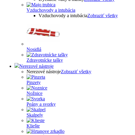
Vzduchovody a intubácia
Vzduchovody a intubácia
Zobraziť všetky
Nosidlá
Zdravotnícke tašky
Nerezové nástroje
Nerezové nástroje
Zobraziť všetky
Pinzety
Nožnice
Peány a svorky
Skalpely
Kliešte