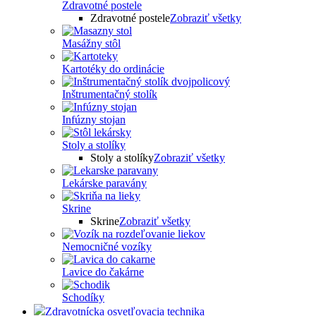
Zdravotné postele
Zdravotné postele
Zobraziť všetky
Masážny stôl
Kartotéky do ordinácie
Inštrumentačný stolík
Infúzny stojan
Stoly a stolíky
Stoly a stolíky
Zobraziť všetky
Lekárske paravány
Skrine
Skrine
Zobraziť všetky
Nemocničné vozíky
Lavice do čakárne
Schodíky
Zdravotnícka osvetľovacia technika