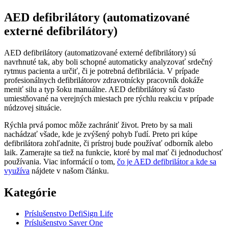
AED defibrilátory (automatizované
externé defibrilátory)
AED defibrilátory (automatizované externé defibrilátory) sú
navrhnuté tak, aby boli schopné automaticky analyzovať srdečný
rytmus pacienta a určiť, či je potrebná defibrilácia. V prípade
profesionálnych defibrilátorov zdravotnícky pracovník dokáže
meniť silu a typ šoku manuálne. AED defibrilátory sú často
umiestňované na verejných miestach pre rýchlu reakciu v prípade
núdzovej situácie.
Rýchla prvá pomoc môže zachrániť život. Preto by sa mali
nachádzať všade, kde je zvýšený pohyb ľudí. Preto pri kúpe
defibrilátora zohľadnite, či prístroj bude používať odborník alebo
laik. Zamerajte sa tiež na funkcie, ktoré by mal mať či jednoduchosť
používania. Viac informácií o tom,
čo je AED defibrilátor a kde sa
využíva
nájdete v našom článku.
Kategórie
Príslušenstvo DefiSign Life
Príslušenstvo Saver One