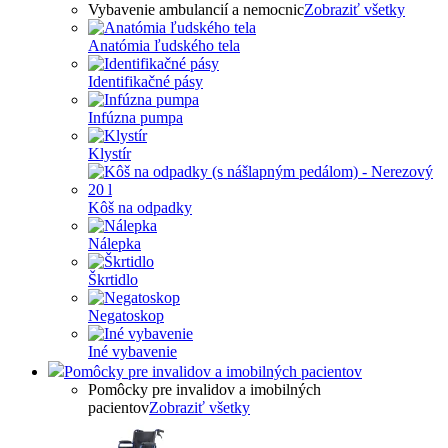
Vybavenie ambulancií a nemocnic
Zobraziť všetky
Anatómia ľudského tela
Identifikačné pásy
Infúzna pumpa
Klystír
Kôš na odpadky
Nálepka
Škrtidlo
Negatoskop
Iné vybavenie
Pomôcky pre invalidov a imobilných pacientov
Pomôcky pre invalidov a imobilných
pacientov
Zobraziť všetky