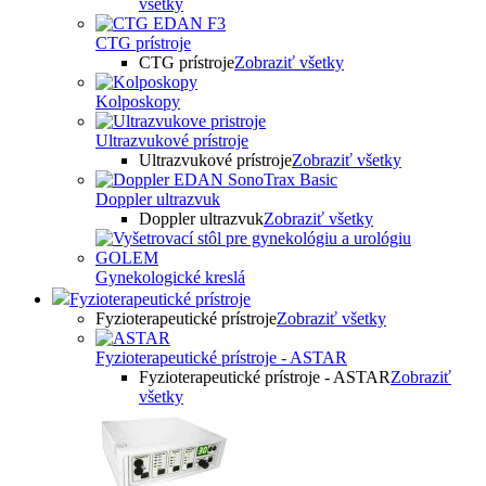
všetky
CTG prístroje
CTG prístroje
Zobraziť všetky
Kolposkopy
Ultrazvukové prístroje
Ultrazvukové prístroje
Zobraziť všetky
Doppler ultrazvuk
Doppler ultrazvuk
Zobraziť všetky
Gynekologické kreslá
Fyzioterapeutické prístroje
Fyzioterapeutické prístroje
Zobraziť všetky
Fyzioterapeutické prístroje - ASTAR
Fyzioterapeutické prístroje - ASTAR
Zobraziť
všetky