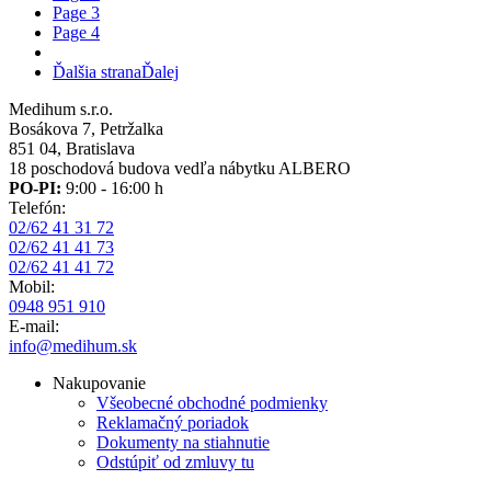
Page
3
Page
4
Ďalšia strana
Ďalej
Medihum s.r.o.
Bosákova 7, Petržalka
851 04, Bratislava
18 poschodová budova vedľa nábytku ALBERO
PO-PI:
9:00 - 16:00 h
Telefón:
02/62 41 31 72
02/62 41 41 73
02/62 41 41 72
Mobil:
0948 951 910
E-mail:
info@medihum.sk
Nakupovanie
Všeobecné obchodné podmienky
Reklamačný poriadok
Dokumenty na stiahnutie
Odstúpiť od zmluvy tu