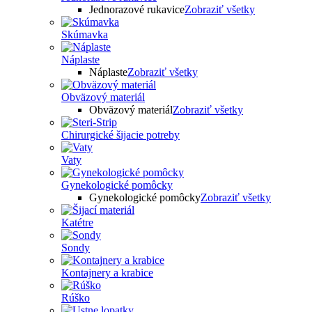
Jednorazové rukavice
Zobraziť všetky
Skúmavka
Náplaste
Náplaste
Zobraziť všetky
Obväzový materiál
Obväzový materiál
Zobraziť všetky
Chirurgické šijacie potreby
Vaty
Gynekologické pomôcky
Gynekologické pomôcky
Zobraziť všetky
Katétre
Sondy
Kontajnery a krabice
Rúško