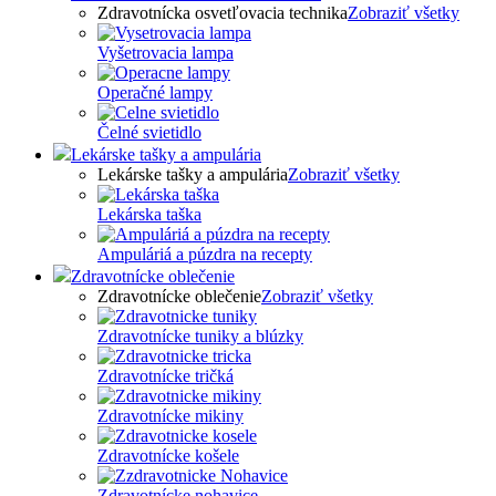
Zdravotnícka osvetľovacia technika
Zobraziť všetky
Vyšetrovacia lampa
Operačné lampy
Čelné svietidlo
Lekárske tašky a ampulária
Lekárske tašky a ampulária
Zobraziť všetky
Lekárska taška
Ampuláriá a púzdra na recepty
Zdravotnícke oblečenie
Zdravotnícke oblečenie
Zobraziť všetky
Zdravotnícke tuniky a blúzky
Zdravotnícke tričká
Zdravotnícke mikiny
Zdravotnícke košele
Zdravotnícke nohavice