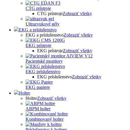
CTG prístroje
CTG prístroje
Zobraziť všetky
Ultrazvukové gély
EKG a príslušenstvo
EKG a príslušenstvo
Zobraziť všetky
EKG prístroje
EKG prístroje
Zobraziť všetky
Pacientské monitory
EKG príslušenstvo
EKG príslušenstvo
Zobraziť všetky
EKG papiere
Holtre
Holtre
Zobraziť všetky
ABPM holter
Kombinovaný holter
Príslušenstvo k holteru