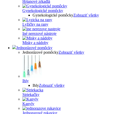
Hrtanové zrkadlá
Gynekologické pomôcky
Gynekologické pomôcky
Zobraziť všetky
Lyžičky na rany
Iné nerezové nástroje
Misky a nádoby
Jednorázové pomôcky
Jednorázové pomôcky
Zobraziť všetky
Ihly
Ihly
Zobraziť všetky
Striekačky
Kanyly
Jednorazové rukavice