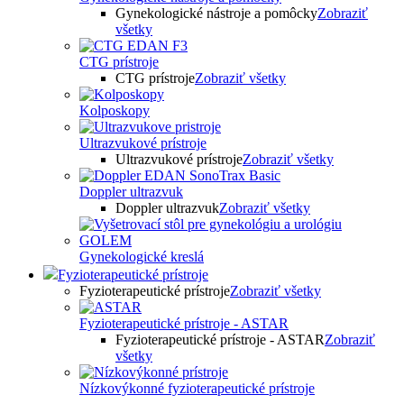
Gynekologické nástroje a pomôcky
Zobraziť
všetky
CTG prístroje
CTG prístroje
Zobraziť všetky
Kolposkopy
Ultrazvukové prístroje
Ultrazvukové prístroje
Zobraziť všetky
Doppler ultrazvuk
Doppler ultrazvuk
Zobraziť všetky
Gynekologické kreslá
Fyzioterapeutické prístroje
Fyzioterapeutické prístroje
Zobraziť všetky
Fyzioterapeutické prístroje - ASTAR
Fyzioterapeutické prístroje - ASTAR
Zobraziť
všetky
Nízkovýkonné fyzioterapeutické prístroje