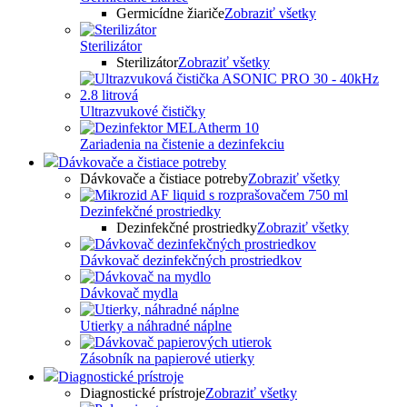
Germicídne žiariče
Zobraziť všetky
Sterilizátor
Sterilizátor
Zobraziť všetky
Ultrazvukové čističky
Zariadenia na čistenie a dezinfekciu
Dávkovače a čistiace potreby
Dávkovače a čistiace potreby
Zobraziť všetky
Dezinfekčné prostriedky
Dezinfekčné prostriedky
Zobraziť všetky
Dávkovač dezinfekčných prostriedkov
Dávkovač mydla
Utierky a náhradné náplne
Zásobník na papierové utierky
Diagnostické prístroje
Diagnostické prístroje
Zobraziť všetky