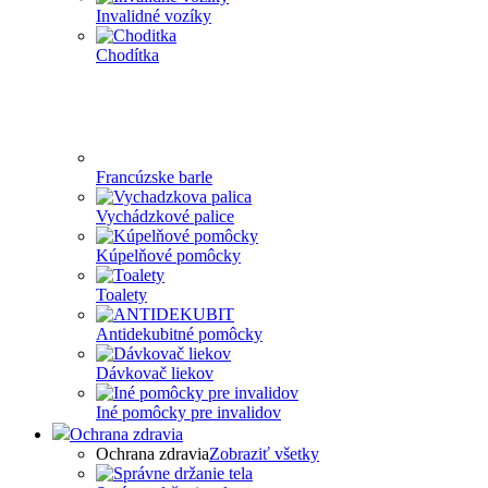
Invalidné vozíky
Chodítka
Francúzske barle
Vychádzkové palice
Kúpelňové pomôcky
Toalety
Antidekubitné pomôcky
Dávkovač liekov
Iné pomôcky pre invalidov
Ochrana zdravia
Ochrana zdravia
Zobraziť všetky