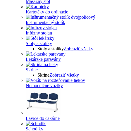
Masážny stôl
Kartotéky do ordinácie
Inštrumentačný stolík
Infúzny stojan
Stoly a stolíky
Stoly a stolíky
Zobraziť všetky
Lekárske paravány
Skrine
Skrine
Zobraziť všetky
Nemocničné vozíky
Lavice do čakárne
Schodíky