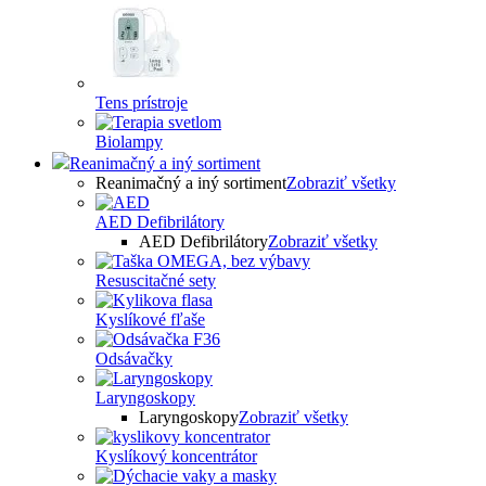
Tens prístroje
Biolampy
Reanimačný a iný sortiment
Reanimačný a iný sortiment
Zobraziť všetky
AED Defibrilátory
AED Defibrilátory
Zobraziť všetky
Resuscitačné sety
Kyslíkové fľaše
Odsávačky
Laryngoskopy
Laryngoskopy
Zobraziť všetky
Kyslíkový koncentrátor