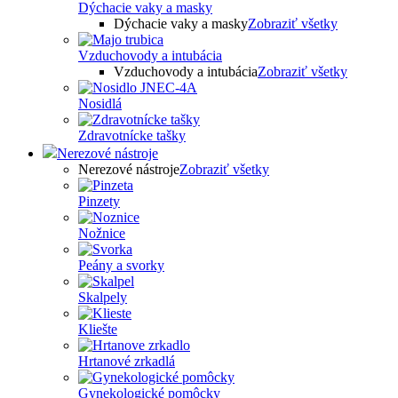
Dýchacie vaky a masky
Dýchacie vaky a masky
Zobraziť všetky
Vzduchovody a intubácia
Vzduchovody a intubácia
Zobraziť všetky
Nosidlá
Zdravotnícke tašky
Nerezové nástroje
Nerezové nástroje
Zobraziť všetky
Pinzety
Nožnice
Peány a svorky
Skalpely
Kliešte
Hrtanové zrkadlá
Gynekologické pomôcky