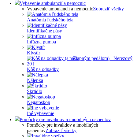
Vybavenie ambulancií a nemocnic
Vybavenie ambulancií a nemocnic
Zobraziť všetky
Anatómia ľudského tela
Identifikačné pásy
Infúzna pumpa
Klystír
Kôš na odpadky
Nálepka
Škrtidlo
Negatoskop
Iné vybavenie
Pomôcky pre invalidov a imobilných pacientov
Pomôcky pre invalidov a imobilných
pacientov
Zobraziť všetky