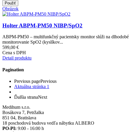
Obrázok
Holter ABPM-PM50 NIBP/SpO2
ABPM-PM50 – multifunkčný pacientsky monitor slúži na dlhodobé
monitorovanie SpO2 (kyslíkov...
599,00 €
Cena s DPH
Detail produktu
Pagination
Previous page
Previous
Aktuálna stránka
1
Ďalšia strana
Next
Medihum s.r.o.
Bosákova 7, Petržalka
851 04, Bratislava
18 poschodová budova vedľa nábytku ALBERO
PO-PI:
9:00 - 16:00 h