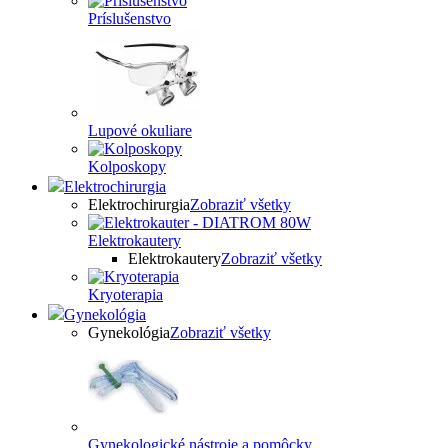
Príslušenstvo
Lupové okuliare
Kolposkopy
Elektrochirurgia
Elektrochirurgia
Zobraziť všetky
Elektrokautery
Elektrokautery
Zobraziť všetky
Kryoterapia
Gynekológia
Gynekológia
Zobraziť všetky
Gynekologické nástroje a pomôcky