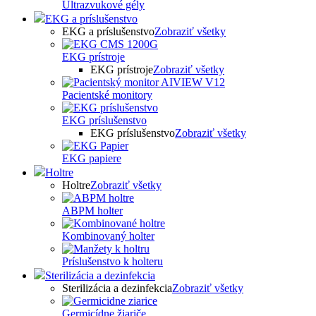
Ultrazvukové gély
EKG a príslušenstvo
EKG a príslušenstvo
Zobraziť všetky
EKG prístroje
EKG prístroje
Zobraziť všetky
Pacientské monitory
EKG príslušenstvo
EKG príslušenstvo
Zobraziť všetky
EKG papiere
Holtre
Holtre
Zobraziť všetky
ABPM holter
Kombinovaný holter
Príslušenstvo k holteru
Sterilizácia a dezinfekcia
Sterilizácia a dezinfekcia
Zobraziť všetky
Germicídne žiariče