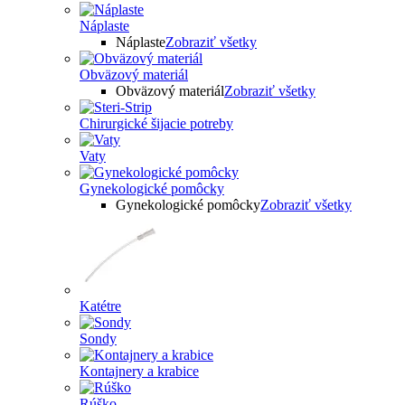
Náplaste
Náplaste
Zobraziť všetky
Obväzový materiál
Obväzový materiál
Zobraziť všetky
Chirurgické šijacie potreby
Vaty
Gynekologické pomôcky
Gynekologické pomôcky
Zobraziť všetky
Katétre
Sondy
Kontajnery a krabice
Rúško