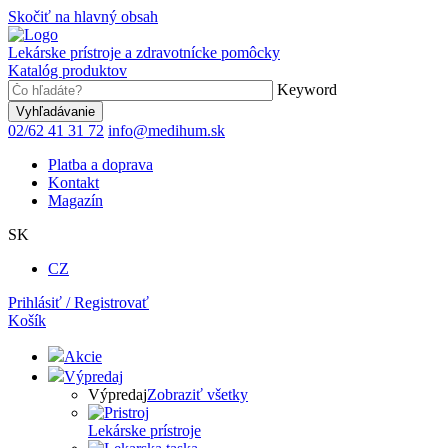
Skočiť na hlavný obsah
Lekárske prístroje a zdravotnícke pomôcky
Katalóg produktov
Keyword
02/62 41 31 72
info@medihum.sk
Platba a doprava
Kontakt
Magazín
SK
CZ
Prihlásiť / Registrovať
Košík
Akcie
Výpredaj
Výpredaj
Zobraziť všetky
Lekárske prístroje