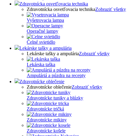
Zdravotnícka osvetľovacia technika
Zdravotnícka osvetľovacia technika
Zobraziť všetky
Vyšetrovacia lampa
Operačné lampy
Čelné svietidlo
Lekárske tašky a ampulária
Lekárske tašky a ampulária
Zobraziť všetky
Lekárska taška
Ampuláriá a púzdra na recepty
Zdravotnícke oblečenie
Zdravotnícke oblečenie
Zobraziť všetky
Zdravotnícke tuniky a blúzky
Zdravotnícke tričká
Zdravotnícke mikiny
Zdravotnícke košele