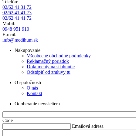
Telefón:
02/62 41 31 72
02/62 41 41 73
02/62 41 41 72
Mobil:
0948 951 910
E-mail:
info@medihum.sk
Nakupovanie
Všeobecné obchodné podmienky
Reklamačný poriadok
Dokumenty na stiahnutie
Odstúpiť od zmluvy tu
O spoločnosti
O nás
Kontakt
Odoberanie newslettera
Code
Emailová adresa