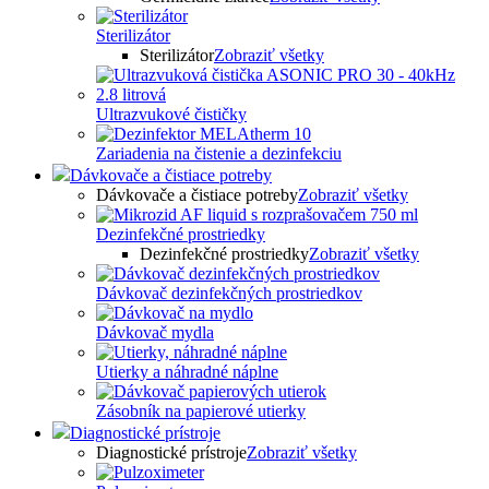
Sterilizátor
Sterilizátor
Zobraziť všetky
Ultrazvukové čističky
Zariadenia na čistenie a dezinfekciu
Dávkovače a čistiace potreby
Dávkovače a čistiace potreby
Zobraziť všetky
Dezinfekčné prostriedky
Dezinfekčné prostriedky
Zobraziť všetky
Dávkovač dezinfekčných prostriedkov
Dávkovač mydla
Utierky a náhradné náplne
Zásobník na papierové utierky
Diagnostické prístroje
Diagnostické prístroje
Zobraziť všetky