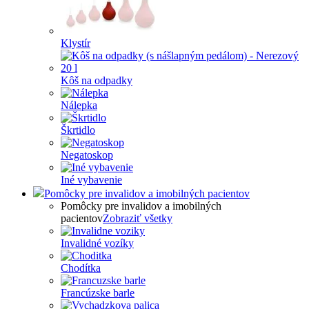
Klystír
Kôš na odpadky
Nálepka
Škrtidlo
Negatoskop
Iné vybavenie
Pomôcky pre invalidov a imobilných pacientov
Pomôcky pre invalidov a imobilných
pacientov
Zobraziť všetky
Invalidné vozíky
Chodítka
Francúzske barle