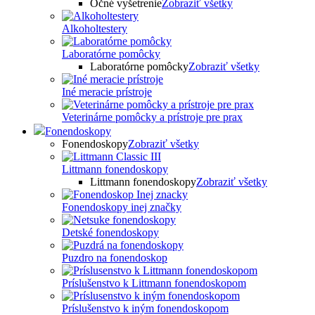
Očné vyšetrenie
Zobraziť všetky
Alkoholtestery
Laboratórne pomôcky
Laboratórne pomôcky
Zobraziť všetky
Iné meracie prístroje
Veterinárne pomôcky a prístroje pre prax
Fonendoskopy
Fonendoskopy
Zobraziť všetky
Littmann fonendoskopy
Littmann fonendoskopy
Zobraziť všetky
Fonendoskopy inej značky
Detské fonendoskopy
Puzdro na fonendoskop
Príslušenstvo k Littmann fonendoskopom
Príslušenstvo k iným fonendoskopom