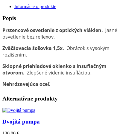
Informácie o produkte
Popis
Prstencové osvetlenie z optických vlákien.
Jasné
osvetlenie bez reflexov.
Zväčšovacia šošovka 1,5x.
Obrázok s vysokým
rozlíšením.
Sklopné priehľadové okienko s insuflačným
otvorom.
Zlepšené videnie insufláciou.
Nehrdzavejúca oceľ.
Alternatívne produkty
Obrázok
Dvojitá pumpa
130,00 €