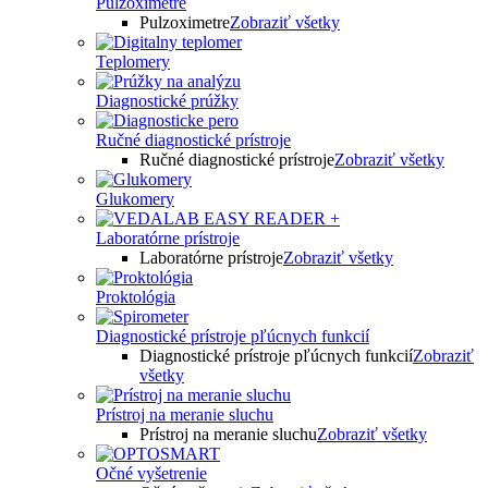
Pulzoximetre
Pulzoximetre
Zobraziť všetky
Teplomery
Diagnostické prúžky
Ručné diagnostické prístroje
Ručné diagnostické prístroje
Zobraziť všetky
Glukomery
Laboratórne prístroje
Laboratórne prístroje
Zobraziť všetky
Proktológia
Diagnostické prístroje pľúcnych funkcií
Diagnostické prístroje pľúcnych funkcií
Zobraziť
všetky
Prístroj na meranie sluchu
Prístroj na meranie sluchu
Zobraziť všetky
Očné vyšetrenie