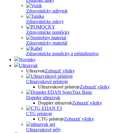
Lekárske tašky
Zdravotnícky nábytok
Zdravotnícke odevy
Zdravotnícke pomôcky
Zdravotnícky materiál
Zdravotnícke pomôcky a príslušenstvo
Novinky
Ultrazvuk
Ultrazvuk
Zobraziť všetky
Ultrazvukové prístroje
Ultrazvukové prístroje
Zobraziť všetky
Doppler ultrazvuk
Doppler ultrazvuk
Zobraziť všetky
CTG prístroje
CTG prístroje
Zobraziť všetky
Ultrazvukové gély