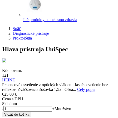
Iné produkty na ochranu zdravia
Späť
Diagnostické prístroje
Proktológia
Hlava prístroja UniSpec
Kód tovaru:
121
HEINE
Prstencové osvetlenie z optických vlákien. Jasné osvetlenie bez
reflexov. Zväčšovacia šošovka 1,5x. Obrá...
Celý popis
625,00 €
Cena s DPH
Skladom
-
+
Množstvo