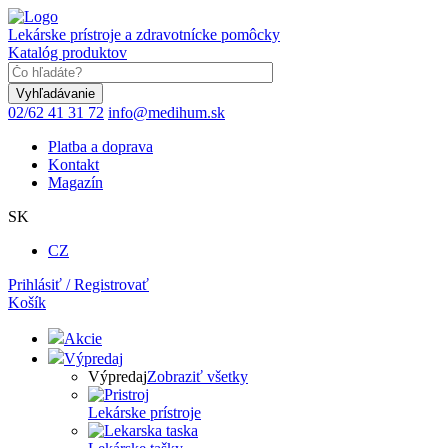
Skočiť
na
Lekárske prístroje a zdravotnícke pomôcky
hlavný
Katalóg produktov
obsah
Keyword
02/62 41 31 72
info@medihum.sk
Platba a doprava
Kontakt
Magazín
SK
CZ
Prihlásiť / Registrovať
Košík
Akcie
Výpredaj
Výpredaj
Zobraziť všetky
Lekárske prístroje