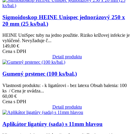
Obrázok
Sigmoidoskop HEINE Unispec jednorázový 250 x
20 mm (25 ks/bal.)
HEINE UniSpec tuby na jedno použitie. Riziko krížovej infekcie je
vylúčené. Nevyžaduje č...
149,00 €
Cena s DPH
Detail produktu
Obrázok
Gumený prstenec (100 ks/bal.)
Vlastnosti produktu: - k ligatúrovi - bez latexu Obsah balenia: 100
ks / Cena je uvádza...
60,00 €
Cena s DPH
Detail produktu
Obrázok
Aplikátor ligatúry (sada) s 11mm hlavou