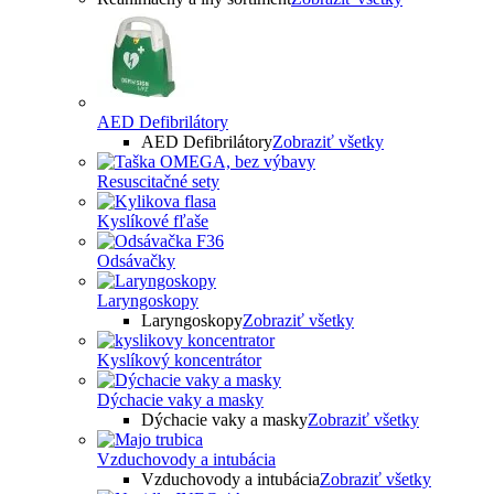
AED Defibrilátory
AED Defibrilátory
Zobraziť všetky
Resuscitačné sety
Kyslíkové fľaše
Odsávačky
Laryngoskopy
Laryngoskopy
Zobraziť všetky
Kyslíkový koncentrátor
Dýchacie vaky a masky
Dýchacie vaky a masky
Zobraziť všetky
Vzduchovody a intubácia
Vzduchovody a intubácia
Zobraziť všetky