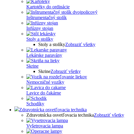
Kartotéky do ordinácie
Inštrumentačný stolík
Infúzny stojan
Stoly a stolíky
Stoly a stolíky
Zobraziť všetky
Lekárske paravány
Skrine
Skrine
Zobraziť všetky
Nemocničné vozíky
Lavice do čakárne
Schodíky
Zdravotnícka osvetľovacia technika
Zdravotnícka osvetľovacia technika
Zobraziť všetky
Vyšetrovacia lampa