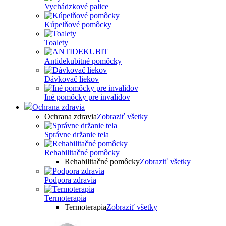
Vychádzkové palice
Kúpelňové pomôcky
Toalety
Antidekubitné pomôcky
Dávkovač liekov
Iné pomôcky pre invalidov
Ochrana zdravia
Ochrana zdravia
Zobraziť všetky
Správne držanie tela
Rehabilitačné pomôcky
Rehabilitačné pomôcky
Zobraziť všetky
Podpora zdravia
Termoterapia
Termoterapia
Zobraziť všetky