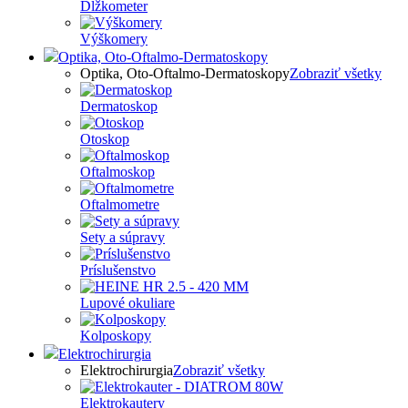
Dĺžkometer
Výškomery
Optika, Oto-Oftalmo-Dermatoskopy
Optika, Oto-Oftalmo-Dermatoskopy
Zobraziť všetky
Dermatoskop
Otoskop
Oftalmoskop
Oftalmometre
Sety a súpravy
Príslušenstvo
Lupové okuliare
Kolposkopy
Elektrochirurgia
Elektrochirurgia
Zobraziť všetky
Elektrokautery