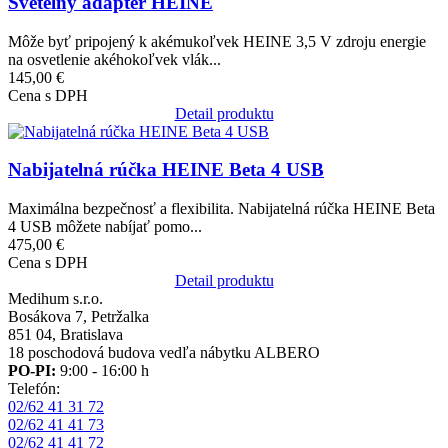
Svetelný adapter HEINE
Môže byť pripojený k akémukoľvek HEINE 3,5 V zdroju energie
na osvetlenie akéhokoľvek vlák...
145,00 €
Cena s DPH
Detail produktu
Obrázok
Nabijatelná rúčka HEINE Beta 4 USB
Maximálna bezpečnosť a flexibilita. Nabijatelná rúčka HEINE Beta
4 USB môžete nabíjať pomo...
475,00 €
Cena s DPH
Detail produktu
Medihum s.r.o.
Bosákova 7, Petržalka
851 04, Bratislava
18 poschodová budova vedľa nábytku ALBERO
PO-PI:
9:00 - 16:00 h
Telefón:
02/62 41 31 72
02/62 41 41 73
02/62 41 41 72