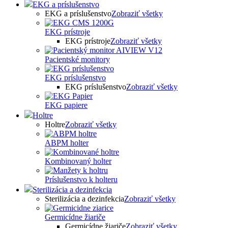
EKG a príslušenstvo
EKG a príslušenstvo
Zobraziť všetky
EKG prístroje
EKG prístroje
Zobraziť všetky
Pacientské monitory
EKG príslušenstvo
EKG príslušenstvo
Zobraziť všetky
EKG papiere
Holtre
Holtre
Zobraziť všetky
ABPM holter
Kombinovaný holter
Príslušenstvo k holteru
Sterilizácia a dezinfekcia
Sterilizácia a dezinfekcia
Zobraziť všetky
Germicídne žiariče
Germicídne žiariče
Zobraziť všetky