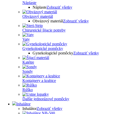
Náplaste
Náplaste
Zobraziť všetky
Obväzový materiál
Obväzový materiál
Zobraziť všetky
Chirurgické šijacie potreby
Vaty
Gynekologické pomôcky
Gynekologické pomôcky
Zobraziť všetky
Katétre
Sondy
Kontajnery a krabice
Rúško
Ďalšie jednorázové pomôcky
Inhalátor
Inhalátor
Zobraziť všetky