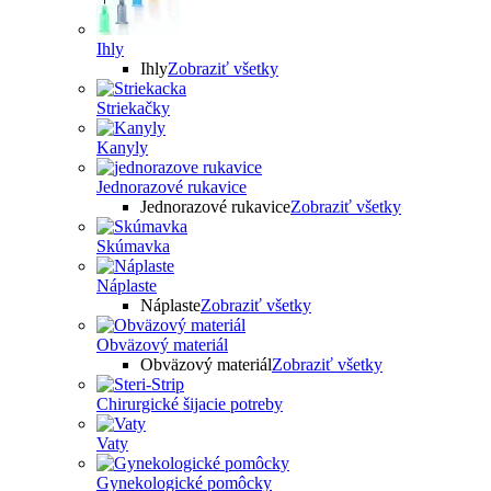
Ihly
Ihly
Zobraziť všetky
Striekačky
Kanyly
Jednorazové rukavice
Jednorazové rukavice
Zobraziť všetky
Skúmavka
Náplaste
Náplaste
Zobraziť všetky
Obväzový materiál
Obväzový materiál
Zobraziť všetky
Chirurgické šijacie potreby
Vaty
Gynekologické pomôcky