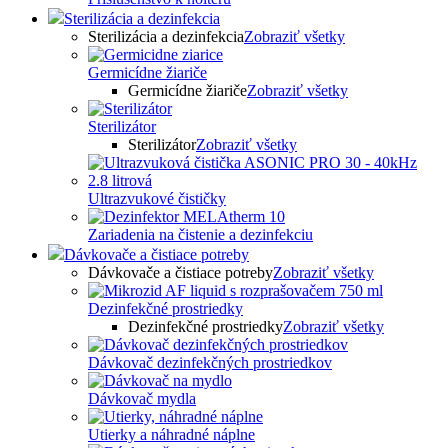
Sterilizácia a dezinfekcia
Sterilizácia a dezinfekcia
Zobraziť všetky
Germicídne žiariče
Germicídne žiariče
Zobraziť všetky
Sterilizátor
Sterilizátor
Zobraziť všetky
Ultrazvukové čističky
Zariadenia na čistenie a dezinfekciu
Dávkovače a čistiace potreby
Dávkovače a čistiace potreby
Zobraziť všetky
Dezinfekčné prostriedky
Dezinfekčné prostriedky
Zobraziť všetky
Dávkovač dezinfekčných prostriedkov
Dávkovač mydla
Utierky a náhradné náplne