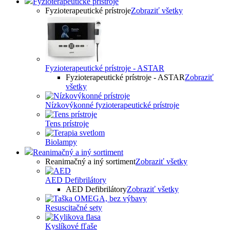
Fyzioterapeutické prístroje
Fyzioterapeutické prístroje
Zobraziť všetky
Fyzioterapeutické prístroje - ASTAR
Fyzioterapeutické prístroje - ASTAR
Zobraziť
všetky
Nízkovýkonné fyzioterapeutické prístroje
Tens prístroje
Biolampy
Reanimačný a iný sortiment
Reanimačný a iný sortiment
Zobraziť všetky
AED Defibrilátory
AED Defibrilátory
Zobraziť všetky
Resuscitačné sety
Kyslíkové fľaše