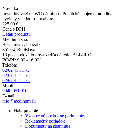
Novinka
Invalidný vozík s WC nádobou - Praktické spojenie mobility a
hygieny v jednom. Invalidný ...
225,00 €
Cena s DPH
Detail produktu
Medihum s.r.o.
Bosákova 7, Petržalka
851 04, Bratislava
18 poschodová budova vedľa nábytku ALBERO
PO-PI:
9:00 - 16:00 h
Telefón:
02/62 41 31 72
02/62 41 41 73
02/62 41 41 72
Mobil:
0948 951 910
E-mail:
info@medihum.sk
Nakupovanie
Všeobecné obchodné podmienky
Reklamačný poriadok
Dokumenty na stiahnutie