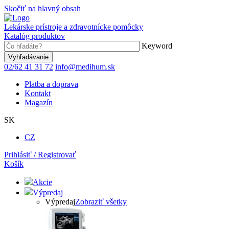
Skočiť na hlavný obsah
Lekárske prístroje a zdravotnícke pomôcky
Katalóg produktov
Keyword
02/62 41 31 72
info@medihum.sk
Platba a doprava
Kontakt
Magazín
SK
CZ
Prihlásiť / Registrovať
Košík
Akcie
Výpredaj
Výpredaj
Zobraziť všetky