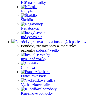
Kôš na odpadky
Nálepka
Škrtidlo
Negatoskop
Iné vybavenie
Pomôcky pre invalidov a imobilných pacientov
Pomôcky pre invalidov a imobilných
pacientov
Zobraziť všetky
Invalidné vozíky
Chodítka
Francúzske barle
Vychádzkové palice
Kúpelňové pomôcky