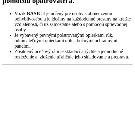
pomocou opatrovateľa.
Vozík
BASIC I
je určený pre osoby s obmedzenou
pohyblivosťou a je ideálny na každodenné presuny na kratšie
vzdialenosti, či už samostatne alebo s pomocou sprievodnej
osoby.
Je vybavený pevnými polstrovanými opierkami rúk,
odnímateľnými opierkami nôh a bočnými ochrannými
panelmi.
Zosilnený oceľový rám je skladací a rýchle a jednoduché
rozloženie aj zloženie uľahčuje jeho skladovanie a prepravu.