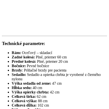
Technické parametre:
Rám:
Oceľový – skladací
Zadné kolesá:
Plné, priemer 60 cm
Predné kolesá:
Plné, priemer 20 cm
Bočnice:
Pevné bočnice
Brzdy
: Prítlačné brzdy pre pacienta
Sedadlo:
Sedadlo a opierka chrbta je vyrobené z čierného
nylonu
Výška sedadla od zeme:
47 cm
Hĺbka sedu:
40 cm
Výška opierky chrbta:
42 cm
Celková šírka:
62 cm
Celková výška:
88 cm
Celková dĺžka:
102 cm