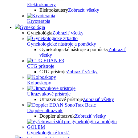
Elektrokautery
Elektrokautery
Zobraziť všetky
Kryoterapia
Gynekológia
Gynekológia
Zobraziť všetky
Gynekologické nástroje a pomôcky
Gynekologické nástroje a pomôcky
Zobraziť
všetky
CTG prístroje
CTG prístroje
Zobraziť všetky
Kolposkopy
Ultrazvukové prístroje
Ultrazvukové prístroje
Zobraziť všetky
Doppler ultrazvuk
Doppler ultrazvuk
Zobraziť všetky
Gynekologické kreslá