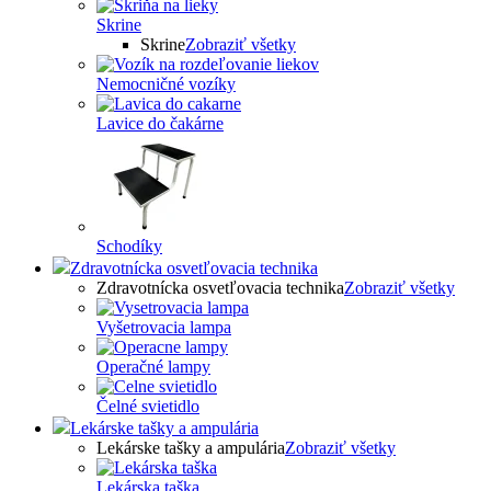
Skrine
Skrine
Zobraziť všetky
Nemocničné vozíky
Lavice do čakárne
Schodíky
Zdravotnícka osvetľovacia technika
Zdravotnícka osvetľovacia technika
Zobraziť všetky
Vyšetrovacia lampa
Operačné lampy
Čelné svietidlo
Lekárske tašky a ampulária
Lekárske tašky a ampulária
Zobraziť všetky
Lekárska taška