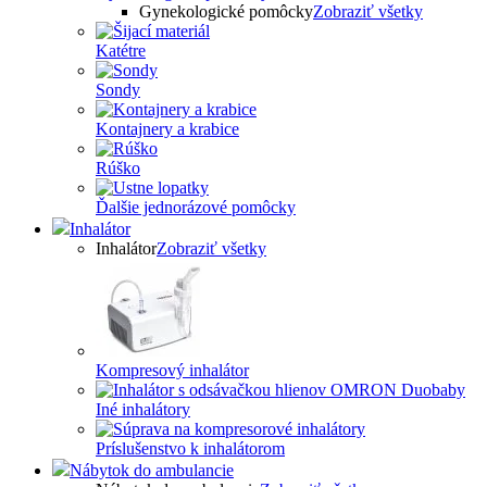
Gynekologické pomôcky
Zobraziť všetky
Katétre
Sondy
Kontajnery a krabice
Rúško
Ďalšie jednorázové pomôcky
Inhalátor
Inhalátor
Zobraziť všetky
Kompresový inhalátor
Iné inhalátory
Príslušenstvo k inhalátorom
Nábytok do ambulancie