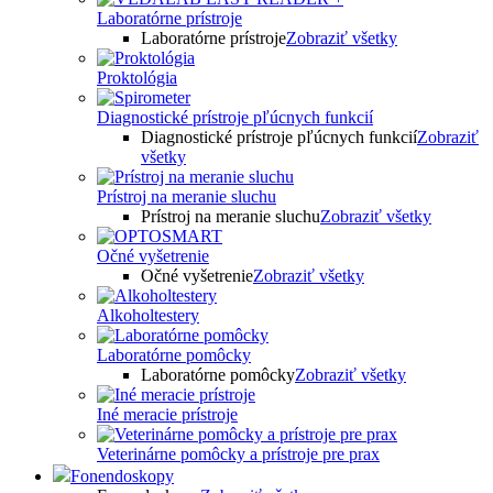
Laboratórne prístroje
Laboratórne prístroje
Zobraziť všetky
Proktológia
Diagnostické prístroje pľúcnych funkcií
Diagnostické prístroje pľúcnych funkcií
Zobraziť
všetky
Prístroj na meranie sluchu
Prístroj na meranie sluchu
Zobraziť všetky
Očné vyšetrenie
Očné vyšetrenie
Zobraziť všetky
Alkoholtestery
Laboratórne pomôcky
Laboratórne pomôcky
Zobraziť všetky
Iné meracie prístroje
Veterinárne pomôcky a prístroje pre prax
Fonendoskopy