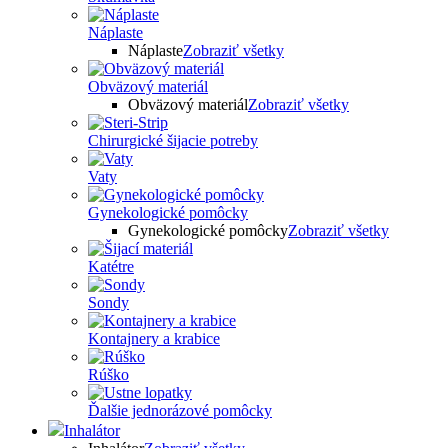
Náplaste
Náplaste
Zobraziť všetky
Obväzový materiál
Obväzový materiál
Zobraziť všetky
Chirurgické šijacie potreby
Vaty
Gynekologické pomôcky
Gynekologické pomôcky
Zobraziť všetky
Katétre
Sondy
Kontajnery a krabice
Rúško
Ďalšie jednorázové pomôcky
Inhalátor