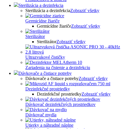
Sterilizácia a dezinfekcia
Sterilizácia a dezinfekcia
Zobraziť všetky
Germicídne žiariče
Germicídne žiariče
Zobraziť všetky
Sterilizátor
Sterilizátor
Zobraziť všetky
Ultrazvukové čističky
Zariadenia na čistenie a dezinfekciu
Dávkovače a čistiace potreby
Dávkovače a čistiace potreby
Zobraziť všetky
Dezinfekčné prostriedky
Dezinfekčné prostriedky
Zobraziť všetky
Dávkovač dezinfekčných prostriedkov
Dávkovač mydla
Utierky a náhradné náplne