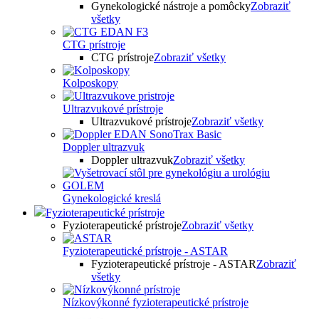
Gynekologické nástroje a pomôcky
Zobraziť
všetky
CTG prístroje
CTG prístroje
Zobraziť všetky
Kolposkopy
Ultrazvukové prístroje
Ultrazvukové prístroje
Zobraziť všetky
Doppler ultrazvuk
Doppler ultrazvuk
Zobraziť všetky
Gynekologické kreslá
Fyzioterapeutické prístroje
Fyzioterapeutické prístroje
Zobraziť všetky
Fyzioterapeutické prístroje - ASTAR
Fyzioterapeutické prístroje - ASTAR
Zobraziť
všetky
Nízkovýkonné fyzioterapeutické prístroje