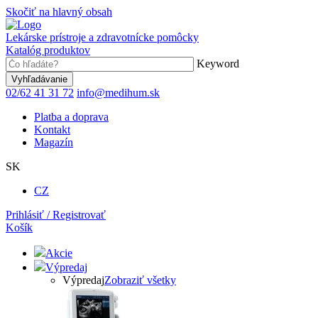
Skočiť na hlavný obsah
Lekárske prístroje a zdravotnícke pomôcky
Katalóg produktov
Keyword
02/62 41 31 72
info@medihum.sk
Platba a doprava
Kontakt
Magazín
SK
CZ
Prihlásiť / Registrovať
Košík
Akcie
Výpredaj
Výpredaj
Zobraziť všetky