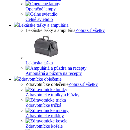
Operačné lampy
Čelné svietidlo
Lekárske tašky a ampulária
Lekárske tašky a ampulária
Zobraziť všetky
Lekárska taška
Ampuláriá a púzdra na recepty
Zdravotnícke oblečenie
Zdravotnícke oblečenie
Zobraziť všetky
Zdravotnícke tuniky a blúzky
Zdravotnícke tričká
Zdravotnícke mikiny
Zdravotnícke košele