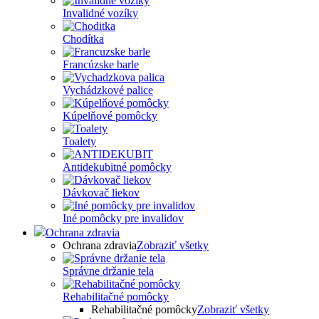
Invalidné vozíky
Chodítka
Francúzske barle
Vychádzkové palice
Kúpelňové pomôcky
Toalety
Antidekubitné pomôcky
Dávkovač liekov
Iné pomôcky pre invalidov
Ochrana zdravia
Ochrana zdravia
Zobraziť všetky
Správne držanie tela
Rehabilitačné pomôcky
Rehabilitačné pomôcky
Zobraziť všetky