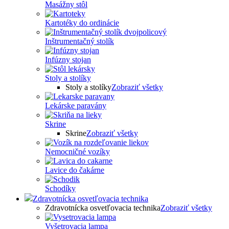
Masážny stôl
Kartotéky do ordinácie
Inštrumentačný stolík
Infúzny stojan
Stoly a stolíky
Stoly a stolíky
Zobraziť všetky
Lekárske paravány
Skrine
Skrine
Zobraziť všetky
Nemocničné vozíky
Lavice do čakárne
Schodíky
Zdravotnícka osvetľovacia technika
Zdravotnícka osvetľovacia technika
Zobraziť všetky
Vyšetrovacia lampa