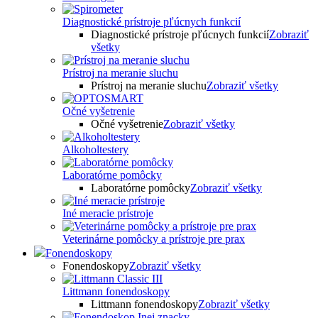
Diagnostické prístroje pľúcnych funkcií
Diagnostické prístroje pľúcnych funkcií
Zobraziť
všetky
Prístroj na meranie sluchu
Prístroj na meranie sluchu
Zobraziť všetky
Očné vyšetrenie
Očné vyšetrenie
Zobraziť všetky
Alkoholtestery
Laboratórne pomôcky
Laboratórne pomôcky
Zobraziť všetky
Iné meracie prístroje
Veterinárne pomôcky a prístroje pre prax
Fonendoskopy
Fonendoskopy
Zobraziť všetky
Littmann fonendoskopy
Littmann fonendoskopy
Zobraziť všetky