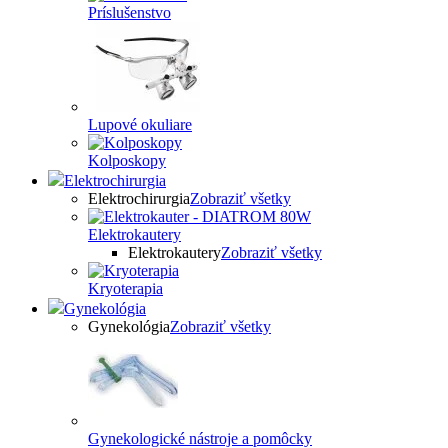
Príslušenstvo
Lupové okuliare
Kolposkopy
Elektrochirurgia
Elektrochirurgia
Zobraziť všetky
Elektrokautery
Elektrokautery
Zobraziť všetky
Kryoterapia
Gynekológia
Gynekológia
Zobraziť všetky
Gynekologické nástroje a pomôcky