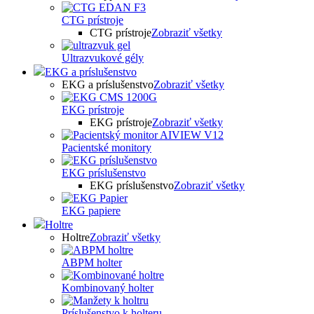
CTG prístroje
CTG prístroje
Zobraziť všetky
Ultrazvukové gély
EKG a príslušenstvo
EKG a príslušenstvo
Zobraziť všetky
EKG prístroje
EKG prístroje
Zobraziť všetky
Pacientské monitory
EKG príslušenstvo
EKG príslušenstvo
Zobraziť všetky
EKG papiere
Holtre
Holtre
Zobraziť všetky
ABPM holter
Kombinovaný holter
Príslušenstvo k holteru