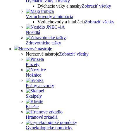
Dýchacie vaky a masky
Dýchacie vaky a masky
Zobraziť všetky
Vzduchovody a intubácia
Vzduchovody a intubácia
Zobraziť všetky
Nosidlá
Zdravotnícke tašky
Nerezové nástroje
Nerezové nástroje
Zobraziť všetky
Pinzety
Nožnice
Peány a svorky
Skalpely
Kliešte
Hrtanové zrkadlá
Gynekologické pomôcky