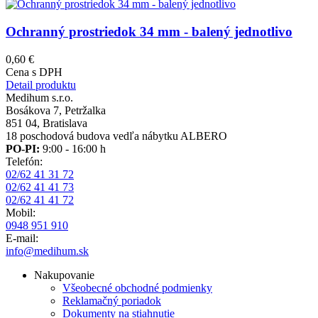
Ochranný prostriedok 34 mm - balený jednotlivo
0,60 €
Cena s DPH
Detail produktu
Medihum s.r.o.
Bosákova 7, Petržalka
851 04, Bratislava
18 poschodová budova vedľa nábytku ALBERO
PO-PI:
9:00 - 16:00 h
Telefón:
02/62 41 31 72
02/62 41 41 73
02/62 41 41 72
Mobil:
0948 951 910
E-mail:
info@medihum.sk
Nakupovanie
Všeobecné obchodné podmienky
Reklamačný poriadok
Dokumenty na stiahnutie