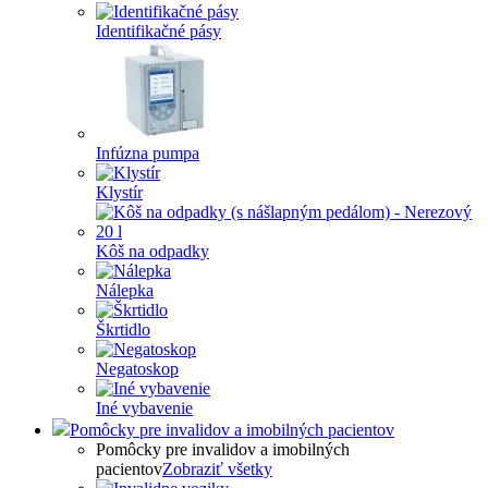
Identifikačné pásy
Infúzna pumpa
Klystír
Kôš na odpadky
Nálepka
Škrtidlo
Negatoskop
Iné vybavenie
Pomôcky pre invalidov a imobilných pacientov
Pomôcky pre invalidov a imobilných
pacientov
Zobraziť všetky