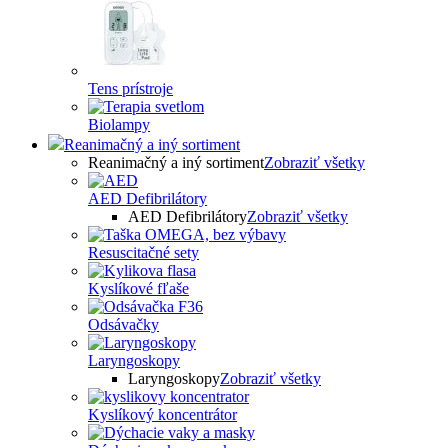
Tens prístroje
Biolampy
Reanimačný a iný sortiment
Reanimačný a iný sortiment
Zobraziť všetky
AED Defibrilátory
AED Defibrilátory
Zobraziť všetky
Resuscitačné sety
Kyslíkové fľaše
Odsávačky
Laryngoskopy
Laryngoskopy
Zobraziť všetky
Kyslíkový koncentrátor