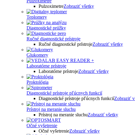
Pulzoximetre
Pulzoximetre
Zobraziť všetky
Teplomery
Diagnostické prúžky
Ručné diagnostické prístroje
Ručné diagnostické prístroje
Zobraziť všetky
Glukomery
Laboratórne prístroje
Laboratórne prístroje
Zobraziť všetky
Proktológia
Diagnostické prístroje pľúcnych funkcií
Diagnostické prístroje pľúcnych funkcií
Zobraziť v
Prístroj na meranie sluchu
Prístroj na meranie sluchu
Zobraziť všetky
Očné vyšetrenie
Očné vyšetrenie
Zobraziť všetky