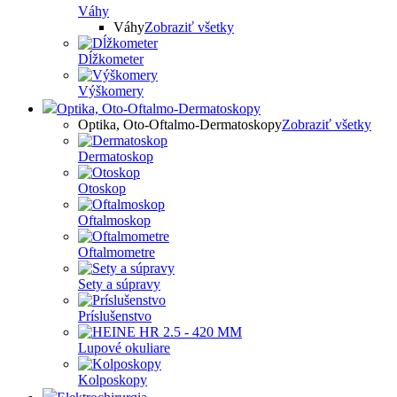
Váhy
Váhy
Zobraziť všetky
Dĺžkometer
Výškomery
Optika, Oto-Oftalmo-Dermatoskopy
Optika, Oto-Oftalmo-Dermatoskopy
Zobraziť všetky
Dermatoskop
Otoskop
Oftalmoskop
Oftalmometre
Sety a súpravy
Príslušenstvo
Lupové okuliare
Kolposkopy