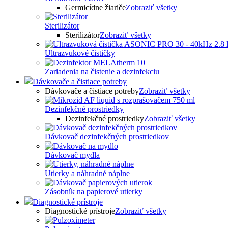
Germicídne žiariče
Zobraziť všetky
Sterilizátor
Sterilizátor
Zobraziť všetky
Ultrazvukové čističky
Zariadenia na čistenie a dezinfekciu
Dávkovače a čistiace potreby
Dávkovače a čistiace potreby
Zobraziť všetky
Dezinfekčné prostriedky
Dezinfekčné prostriedky
Zobraziť všetky
Dávkovač dezinfekčných prostriedkov
Dávkovač mydla
Utierky a náhradné náplne
Zásobník na papierové utierky
Diagnostické prístroje
Diagnostické prístroje
Zobraziť všetky