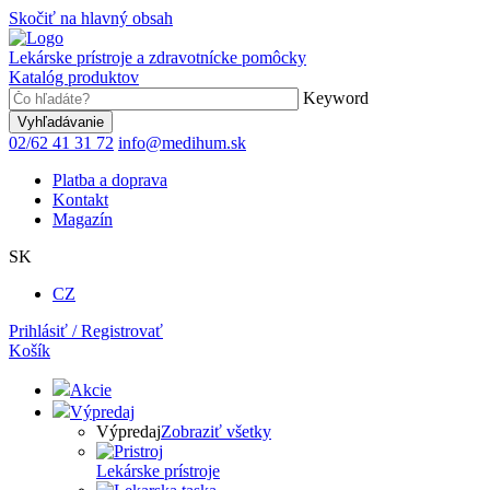
Skočiť na hlavný obsah
Lekárske prístroje a zdravotnícke pomôcky
Katalóg produktov
Keyword
02/62 41 31 72
info@medihum.sk
Platba a doprava
Kontakt
Magazín
SK
CZ
Prihlásiť / Registrovať
Košík
Akcie
Výpredaj
Výpredaj
Zobraziť všetky
Lekárske prístroje