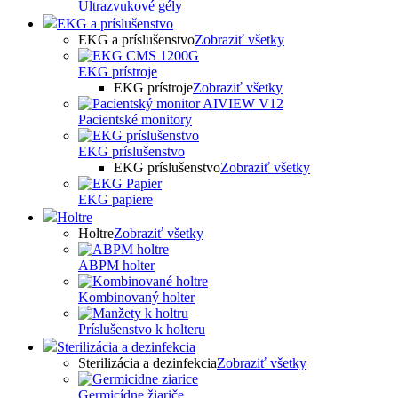
Ultrazvukové gély
EKG a príslušenstvo
EKG a príslušenstvo
Zobraziť všetky
EKG prístroje
EKG prístroje
Zobraziť všetky
Pacientské monitory
EKG príslušenstvo
EKG príslušenstvo
Zobraziť všetky
EKG papiere
Holtre
Holtre
Zobraziť všetky
ABPM holter
Kombinovaný holter
Príslušenstvo k holteru
Sterilizácia a dezinfekcia
Sterilizácia a dezinfekcia
Zobraziť všetky
Germicídne žiariče