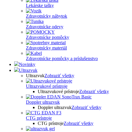
Lekárske tašky
Zdravotnícky nábytok
Zdravotnícke odevy
Zdravotnícke pomôcky
Zdravotnícky materiál
Zdravotnícke pomôcky a príslušenstvo
Novinky
Ultrazvuk
Ultrazvuk
Zobraziť všetky
Ultrazvukové prístroje
Ultrazvukové prístroje
Zobraziť všetky
Doppler ultrazvuk
Doppler ultrazvuk
Zobraziť všetky
CTG prístroje
CTG prístroje
Zobraziť všetky