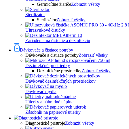
Germicídne žiariče
Zobraziť všetky
Sterilizátor
Sterilizátor
Zobraziť všetky
Ultrazvukové čističky
Zariadenia na čistenie a dezinfekciu
Dávkovače a čistiace potreby
Dávkovače a čistiace potreby
Zobraziť všetky
Dezinfekčné prostriedky
Dezinfekčné prostriedky
Zobraziť všetky
Dávkovač dezinfekčných prostriedkov
Dávkovač mydla
Utierky a náhradné náplne
Zásobník na papierové utierky
Diagnostické prístroje
Diagnostické prístroje
Zobraziť všetky