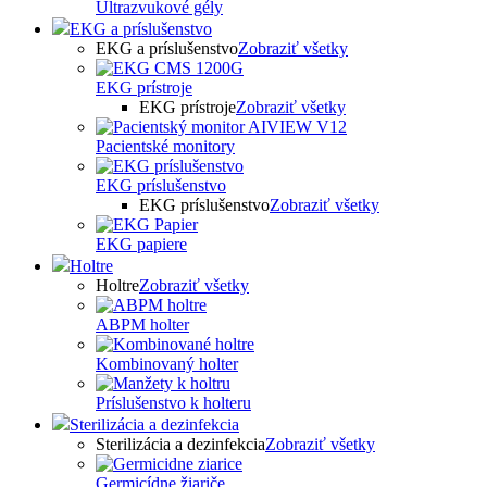
Ultrazvukové gély
EKG a príslušenstvo
EKG a príslušenstvo
Zobraziť všetky
EKG prístroje
EKG prístroje
Zobraziť všetky
Pacientské monitory
EKG príslušenstvo
EKG príslušenstvo
Zobraziť všetky
EKG papiere
Holtre
Holtre
Zobraziť všetky
ABPM holter
Kombinovaný holter
Príslušenstvo k holteru
Sterilizácia a dezinfekcia
Sterilizácia a dezinfekcia
Zobraziť všetky
Germicídne žiariče