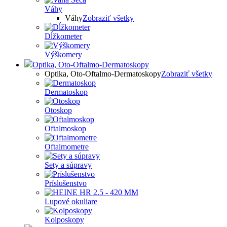
Váhy
Váhy
Zobraziť všetky
Dĺžkometer
Výškomery
Optika, Oto-Oftalmo-Dermatoskopy
Optika, Oto-Oftalmo-Dermatoskopy
Zobraziť všetky
Dermatoskop
Otoskop
Oftalmoskop
Oftalmometre
Sety a súpravy
Príslušenstvo
Lupové okuliare
Kolposkopy