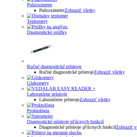
Pulzoximetre
Pulzoximetre
Zobraziť všetky
Teplomery
Diagnostické prúžky
Ručné diagnostické prístroje
Ručné diagnostické prístroje
Zobraziť všetky
Glukomery
Laboratórne prístroje
Laboratórne prístroje
Zobraziť všetky
Proktológia
Diagnostické prístroje pľúcnych funkcií
Diagnostické prístroje pľúcnych funkcií
Zobraziť v