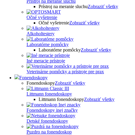
Prístroj na meranie sluchu
Prístroj na meranie sluchu
Zobraziť všetky
Očné vyšetrenie
Očné vyšetrenie
Zobraziť všetky
Alkoholtestery
Laboratórne pomôcky
Laboratórne pomôcky
Zobraziť všetky
Iné meracie prístroje
Veterinárne pomôcky a prístroje pre prax
Fonendoskopy
Fonendoskopy
Zobraziť všetky
Littmann fonendoskopy
Littmann fonendoskopy
Zobraziť všetky
Fonendoskopy inej značky
Detské fonendoskopy
Puzdro na fonendoskop