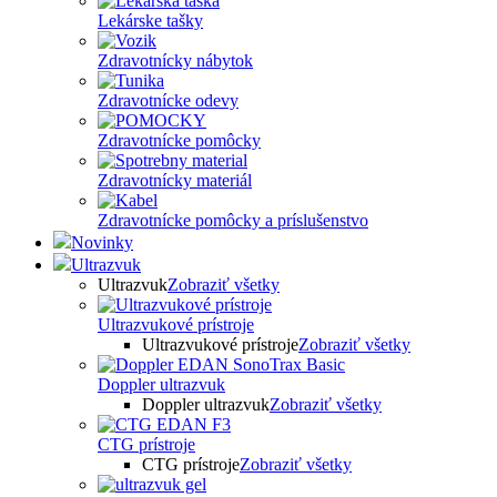
Lekárske tašky
Zdravotnícky nábytok
Zdravotnícke odevy
Zdravotnícke pomôcky
Zdravotnícky materiál
Zdravotnícke pomôcky a príslušenstvo
Novinky
Ultrazvuk
Ultrazvuk
Zobraziť všetky
Ultrazvukové prístroje
Ultrazvukové prístroje
Zobraziť všetky
Doppler ultrazvuk
Doppler ultrazvuk
Zobraziť všetky
CTG prístroje
CTG prístroje
Zobraziť všetky