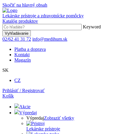
Skočiť na hlavný obsah
Lekárske prístroje a zdravotnícke pomôcky
Katalóg produktov
Keyword
02/62 41 31 72
info@medihum.sk
Platba a doprava
Kontakt
Magazín
SK
CZ
Prihlásiť / Registrovať
Košík
Akcie
Výpredaj
Výpredaj
Zobraziť všetky
Lekárske prístroje