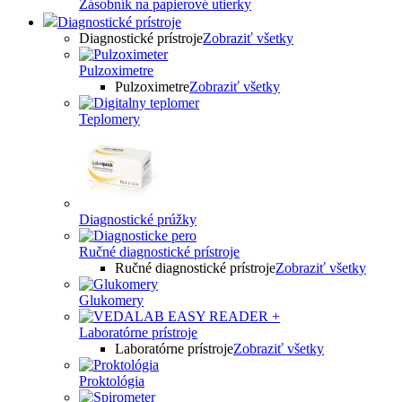
Zásobník na papierové utierky
Diagnostické prístroje
Diagnostické prístroje
Zobraziť všetky
Pulzoximetre
Pulzoximetre
Zobraziť všetky
Teplomery
Diagnostické prúžky
Ručné diagnostické prístroje
Ručné diagnostické prístroje
Zobraziť všetky
Glukomery
Laboratórne prístroje
Laboratórne prístroje
Zobraziť všetky
Proktológia