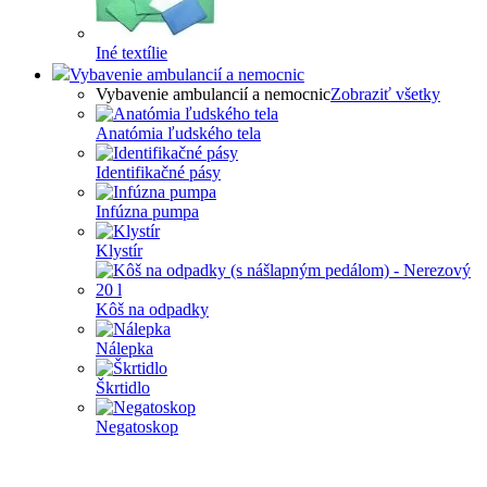
Iné textílie
Vybavenie ambulancií a nemocnic
Vybavenie ambulancií a nemocnic
Zobraziť všetky
Anatómia ľudského tela
Identifikačné pásy
Infúzna pumpa
Klystír
Kôš na odpadky
Nálepka
Škrtidlo
Negatoskop