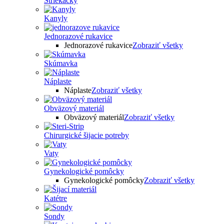
Striekačky
Kanyly
Jednorazové rukavice
Jednorazové rukavice
Zobraziť všetky
Skúmavka
Náplaste
Náplaste
Zobraziť všetky
Obväzový materiál
Obväzový materiál
Zobraziť všetky
Chirurgické šijacie potreby
Vaty
Gynekologické pomôcky
Gynekologické pomôcky
Zobraziť všetky
Katétre
Sondy