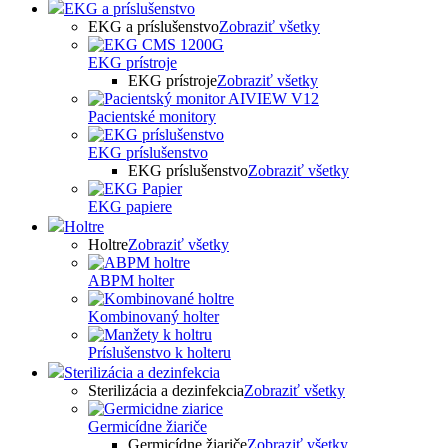
EKG a príslušenstvo
EKG a príslušenstvo
Zobraziť všetky
EKG prístroje
EKG prístroje
Zobraziť všetky
Pacientské monitory
EKG príslušenstvo
EKG príslušenstvo
Zobraziť všetky
EKG papiere
Holtre
Holtre
Zobraziť všetky
ABPM holter
Kombinovaný holter
Príslušenstvo k holteru
Sterilizácia a dezinfekcia
Sterilizácia a dezinfekcia
Zobraziť všetky
Germicídne žiariče
Germicídne žiariče
Zobraziť všetky