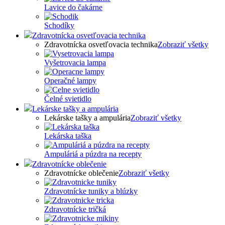
Lavice do čakárne
Schodíky
Zdravotnícka osvetľovacia technika
Zdravotnícka osvetľovacia technika
Zobraziť všetky
Vyšetrovacia lampa
Operačné lampy
Čelné svietidlo
Lekárske tašky a ampulária
Lekárske tašky a ampulária
Zobraziť všetky
Lekárska taška
Ampuláriá a púzdra na recepty
Zdravotnícke oblečenie
Zdravotnícke oblečenie
Zobraziť všetky
Zdravotnícke tuniky a blúzky
Zdravotnícke tričká