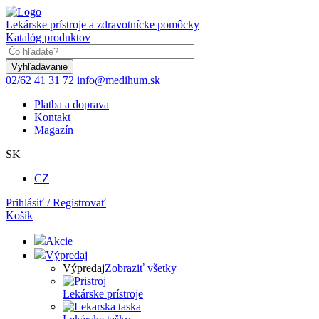
Skočiť
na
Lekárske prístroje a zdravotnícke pomôcky
hlavný
Katalóg produktov
obsah
Keyword
02/62 41 31 72
info@medihum.sk
Platba a doprava
Kontakt
Magazín
SK
CZ
Prihlásiť / Registrovať
Košík
Akcie
Výpredaj
Výpredaj
Zobraziť všetky
Lekárske prístroje