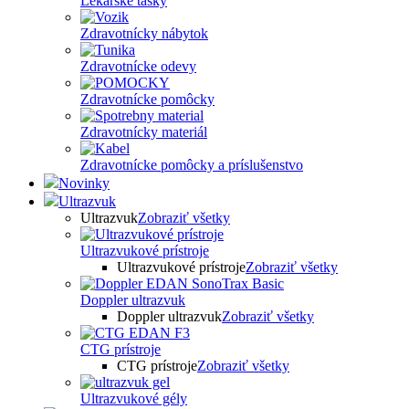
Lekárske tašky
Zdravotnícky nábytok
Zdravotnícke odevy
Zdravotnícke pomôcky
Zdravotnícky materiál
Zdravotnícke pomôcky a príslušenstvo
Novinky
Ultrazvuk
Ultrazvuk
Zobraziť všetky
Ultrazvukové prístroje
Ultrazvukové prístroje
Zobraziť všetky
Doppler ultrazvuk
Doppler ultrazvuk
Zobraziť všetky
CTG prístroje
CTG prístroje
Zobraziť všetky
Ultrazvukové gély