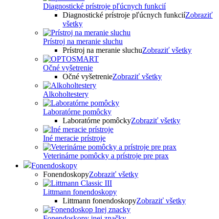
Diagnostické prístroje pľúcnych funkcií
Diagnostické prístroje pľúcnych funkcií
Zobraziť
všetky
Prístroj na meranie sluchu
Prístroj na meranie sluchu
Zobraziť všetky
Očné vyšetrenie
Očné vyšetrenie
Zobraziť všetky
Alkoholtestery
Laboratórne pomôcky
Laboratórne pomôcky
Zobraziť všetky
Iné meracie prístroje
Veterinárne pomôcky a prístroje pre prax
Fonendoskopy
Fonendoskopy
Zobraziť všetky
Littmann fonendoskopy
Littmann fonendoskopy
Zobraziť všetky
Fonendoskopy inej značky