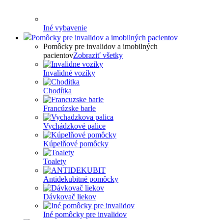
Iné vybavenie
Pomôcky pre invalidov a imobilných pacientov
Pomôcky pre invalidov a imobilných
pacientov
Zobraziť všetky
Invalidné vozíky
Chodítka
Francúzske barle
Vychádzkové palice
Kúpelňové pomôcky
Toalety
Antidekubitné pomôcky
Dávkovač liekov
Iné pomôcky pre invalidov