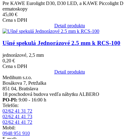
Pre KAWE Eurolight D30, D30 LED, a KAWE Piccolight D
ermatoskopy
45,00 €
Cena s DPH
Detail produktu
Obrázok
Ušné spekulá Jednorázové 2.5 mm k RCS-100
jednorázové, 2,5 mm
0,20 €
Cena s DPH
Detail produktu
Medihum s.r.o.
Bosákova 7, Petržalka
851 04, Bratislava
18 poschodová budova vedľa nábytku ALBERO
PO-PI:
9:00 - 16:00 h
Telefón:
02/62 41 31 72
02/62 41 41 73
02/62 41 41 72
Mobil:
0948 951 910
E-mail: