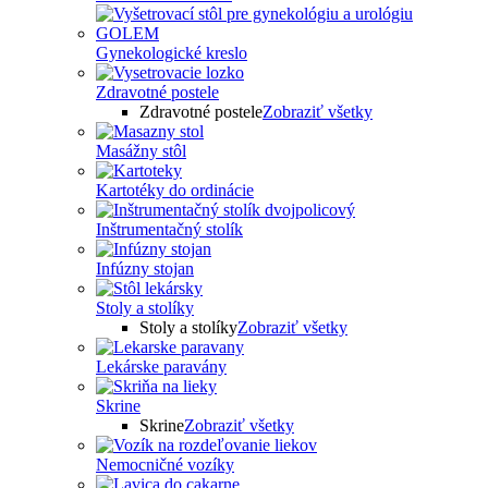
Gynekologické kreslo
Zdravotné postele
Zdravotné postele
Zobraziť všetky
Masážny stôl
Kartotéky do ordinácie
Inštrumentačný stolík
Infúzny stojan
Stoly a stolíky
Stoly a stolíky
Zobraziť všetky
Lekárske paravány
Skrine
Skrine
Zobraziť všetky
Nemocničné vozíky