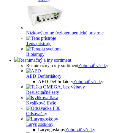
Nízkovýkonné fyzioterapeutické prístroje
Tens prístroje
Biolampy
Reanimačný a iný sortiment
Reanimačný a iný sortiment
Zobraziť všetky
AED Defibrilátory
AED Defibrilátory
Zobraziť všetky
Resuscitačné sety
Kyslíkové fľaše
Odsávačky
Laryngoskopy
Laryngoskopy
Zobraziť všetky