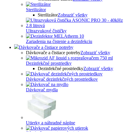
Sterilizátor
Sterilizátor
Zobraziť všetky
Ultrazvukové čističky
Zariadenia na čistenie a dezinfekciu
Dávkovače a čistiace potreby
Dávkovače a čistiace potreby
Zobraziť všetky
Dezinfekčné prostriedky
Dezinfekčné prostriedky
Zobraziť všetky
Dávkovač dezinfekčných prostriedkov
Dávkovač mydla
Utierky a náhradné náplne