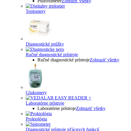
Pulzoximetre
Zobraziť všetky
Teplomery
Diagnostické prúžky
Ručné diagnostické prístroje
Ručné diagnostické prístroje
Zobraziť všetky
Glukomery
Laboratórne prístroje
Laboratórne prístroje
Zobraziť všetky
Proktológia
Diagnostické prístroje pľúcnych funkcií