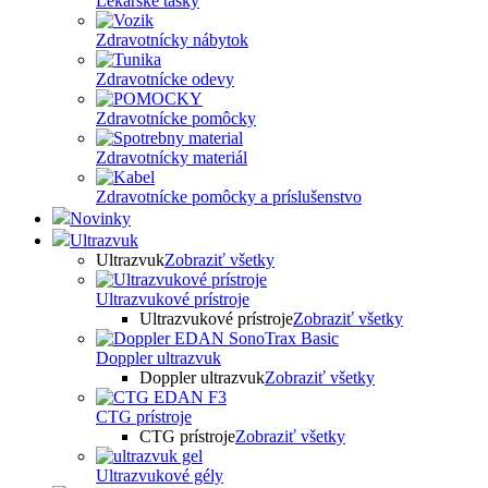
Lekárske tašky
Zdravotnícky nábytok
Zdravotnícke odevy
Zdravotnícke pomôcky
Zdravotnícky materiál
Zdravotnícke pomôcky a príslušenstvo
Novinky
Ultrazvuk
Ultrazvuk
Zobraziť všetky
Ultrazvukové prístroje
Ultrazvukové prístroje
Zobraziť všetky
Doppler ultrazvuk
Doppler ultrazvuk
Zobraziť všetky
CTG prístroje
CTG prístroje
Zobraziť všetky
Ultrazvukové gély