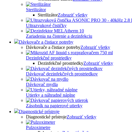
Sterilizátor
Sterilizátor
Zobraziť všetky
Ultrazvukové čističky
Zariadenia na čistenie a dezinfekciu
Dávkovače a čistiace potreby
Dávkovače a čistiace potreby
Zobraziť všetky
Dezinfekčné prostriedky
Dezinfekčné prostriedky
Zobraziť všetky
Dávkovač dezinfekčných prostriedkov
Dávkovač mydla
Utierky a náhradné náplne
Zásobník na papierové utierky
Diagnostické prístroje
Diagnostické prístroje
Zobraziť všetky
Pulzoximetre