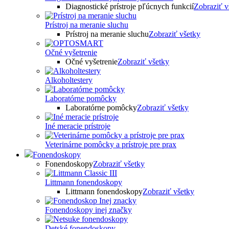
Diagnostické prístroje pľúcnych funkcií
Zobraziť v
Prístroj na meranie sluchu
Prístroj na meranie sluchu
Zobraziť všetky
Očné vyšetrenie
Očné vyšetrenie
Zobraziť všetky
Alkoholtestery
Laboratórne pomôcky
Laboratórne pomôcky
Zobraziť všetky
Iné meracie prístroje
Veterinárne pomôcky a prístroje pre prax
Fonendoskopy
Fonendoskopy
Zobraziť všetky
Littmann fonendoskopy
Littmann fonendoskopy
Zobraziť všetky
Fonendoskopy inej značky
Detské fonendoskopy