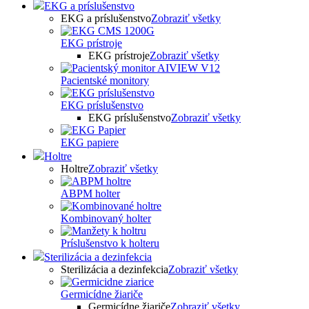
EKG a príslušenstvo
EKG a príslušenstvo
Zobraziť všetky
EKG prístroje
EKG prístroje
Zobraziť všetky
Pacientské monitory
EKG príslušenstvo
EKG príslušenstvo
Zobraziť všetky
EKG papiere
Holtre
Holtre
Zobraziť všetky
ABPM holter
Kombinovaný holter
Príslušenstvo k holteru
Sterilizácia a dezinfekcia
Sterilizácia a dezinfekcia
Zobraziť všetky
Germicídne žiariče
Germicídne žiariče
Zobraziť všetky