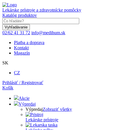
Skočiť
na
Lekárske prístroje a zdravotnícke pomôcky
hlavný
Katalóg produktov
obsah
Keyword
02/62 41 31 72
info@medihum.sk
Platba a doprava
Kontakt
Magazín
SK
CZ
Prihlásiť / Registrovať
Košík
Akcie
Výpredaj
Výpredaj
Zobraziť všetky
Lekárske prístroje