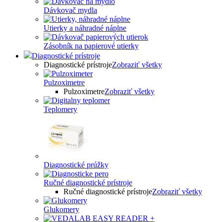
Dávkovač mydla
Utierky a náhradné náplne
Zásobník na papierové utierky
Diagnostické prístroje
Diagnostické prístroje
Zobraziť všetky
Pulzoximetre
Pulzoximetre
Zobraziť všetky
Teplomery
Diagnostické prúžky
Ručné diagnostické prístroje
Ručné diagnostické prístroje
Zobraziť všetky
Glukomery