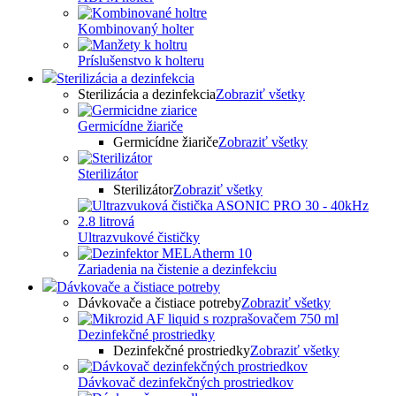
Kombinovaný holter
Príslušenstvo k holteru
Sterilizácia a dezinfekcia
Sterilizácia a dezinfekcia
Zobraziť všetky
Germicídne žiariče
Germicídne žiariče
Zobraziť všetky
Sterilizátor
Sterilizátor
Zobraziť všetky
Ultrazvukové čističky
Zariadenia na čistenie a dezinfekciu
Dávkovače a čistiace potreby
Dávkovače a čistiace potreby
Zobraziť všetky
Dezinfekčné prostriedky
Dezinfekčné prostriedky
Zobraziť všetky
Dávkovač dezinfekčných prostriedkov