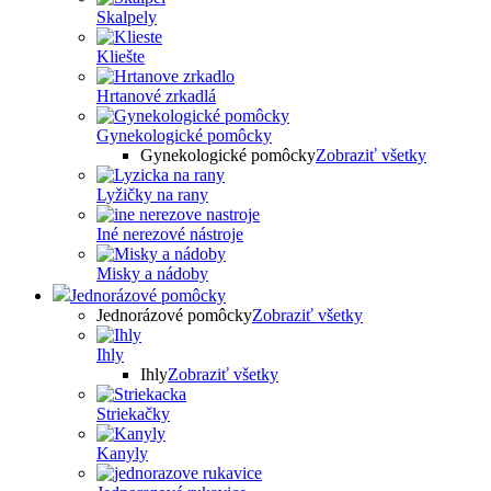
Skalpely
Kliešte
Hrtanové zrkadlá
Gynekologické pomôcky
Gynekologické pomôcky
Zobraziť všetky
Lyžičky na rany
Iné nerezové nástroje
Misky a nádoby
Jednorázové pomôcky
Jednorázové pomôcky
Zobraziť všetky
Ihly
Ihly
Zobraziť všetky
Striekačky
Kanyly