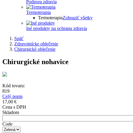
Podpora zdravia
Termoterapia
Termoterapia
Zobraziť všetky
Iné produkty na ochranu zdravia
Späť
Zdravotnícke oblečenie
Chirurgické oblečenie
Chirurgické nohavice
Kód tovaru:
819
Celý popis
17,00 €
Cena s DPH
Skladom
Code