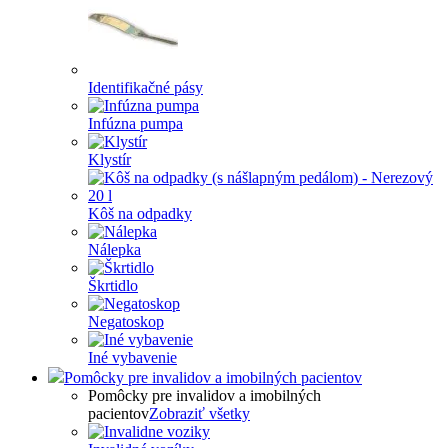
Identifikačné pásy
Infúzna pumpa
Klystír
Kôš na odpadky
Nálepka
Škrtidlo
Negatoskop
Iné vybavenie
Pomôcky pre invalidov a imobilných pacientov
Pomôcky pre invalidov a imobilných
pacientov
Zobraziť všetky