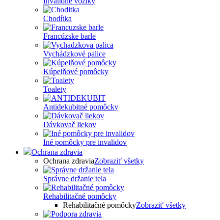
Invalidné vozíky
Chodítka
Francúzske barle
Vychádzkové palice
Kúpelňové pomôcky
Toalety
Antidekubitné pomôcky
Dávkovač liekov
Iné pomôcky pre invalidov
Ochrana zdravia
Ochrana zdravia
Zobraziť všetky
Správne držanie tela
Rehabilitačné pomôcky
Rehabilitačné pomôcky
Zobraziť všetky