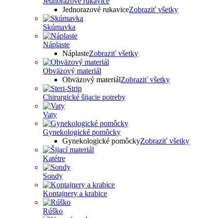
Jednorazové rukavice
Jednorazové rukavice
Zobraziť všetky
Skúmavka
Náplaste
Náplaste
Zobraziť všetky
Obväzový materiál
Obväzový materiál
Zobraziť všetky
Chirurgické šijacie potreby
Vaty
Gynekologické pomôcky
Gynekologické pomôcky
Zobraziť všetky
Katétre
Sondy
Kontajnery a krabice
Rúško