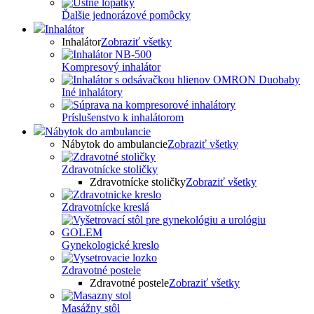
Ďalšie jednorázové pomôcky
Inhalátor
Inhalátor
Zobraziť všetky
Kompresový inhalátor
Iné inhalátory
Príslušenstvo k inhalátorom
Nábytok do ambulancie
Nábytok do ambulancie
Zobraziť všetky
Zdravotnícke stoličky
Zdravotnícke stoličky
Zobraziť všetky
Zdravotnícke kreslá
Gynekologické kreslo
Zdravotné postele
Zdravotné postele
Zobraziť všetky
Masážny stôl