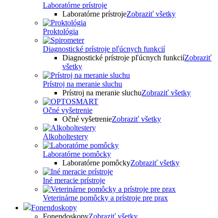
Laboratórne prístroje
Laboratórne prístroje
Zobraziť všetky
Proktológia
Diagnostické prístroje pľúcnych funkcií
Diagnostické prístroje pľúcnych funkcií
Zobraziť
všetky
Prístroj na meranie sluchu
Prístroj na meranie sluchu
Zobraziť všetky
Očné vyšetrenie
Očné vyšetrenie
Zobraziť všetky
Alkoholtestery
Laboratórne pomôcky
Laboratórne pomôcky
Zobraziť všetky
Iné meracie prístroje
Veterinárne pomôcky a prístroje pre prax
Fonendoskopy
Fonendoskopy
Zobraziť všetky