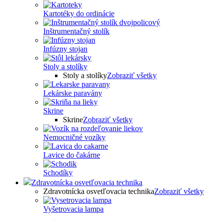
Kartotéky do ordinácie
Inštrumentačný stolík
Infúzny stojan
Stoly a stolíky
Stoly a stolíky
Zobraziť všetky
Lekárske paravány
Skrine
Skrine
Zobraziť všetky
Nemocničné vozíky
Lavice do čakárne
Schodíky
Zdravotnícka osvetľovacia technika
Zdravotnícka osvetľovacia technika
Zobraziť všetky
Vyšetrovacia lampa