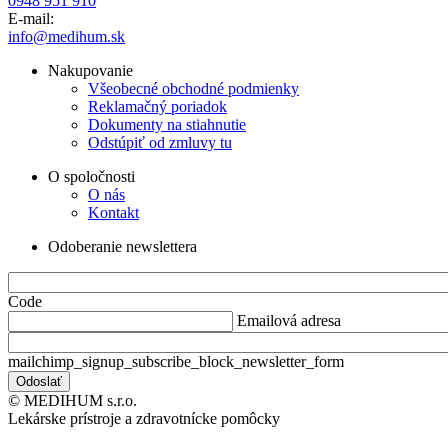
0948 951 910
E-mail:
info@medihum.sk
Nakupovanie
Všeobecné obchodné podmienky
Reklamačný poriadok
Dokumenty na stiahnutie
Odstúpiť od zmluvy tu
O spoločnosti
O nás
Kontakt
Odoberanie newslettera
Code
Emailová adresa
mailchimp_signup_subscribe_block_newsletter_form
© MEDIHUM s.r.o.
Lekárske prístroje a zdravotnícke pomôcky