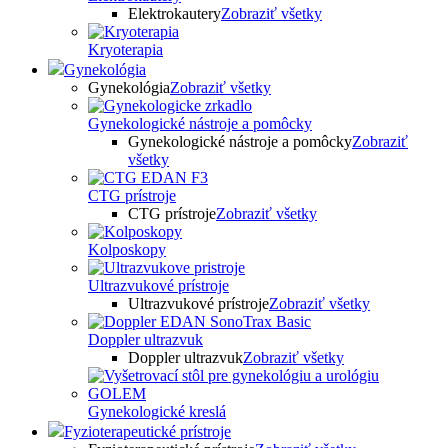
Elektrokautery
Zobraziť všetky
Kryoterapia
Gynekológia
Gynekológia
Zobraziť všetky
Gynekologické nástroje a pomôcky
Gynekologické nástroje a pomôcky
Zobraziť
všetky
CTG prístroje
CTG prístroje
Zobraziť všetky
Kolposkopy
Ultrazvukové prístroje
Ultrazvukové prístroje
Zobraziť všetky
Doppler ultrazvuk
Doppler ultrazvuk
Zobraziť všetky
Gynekologické kreslá
Fyzioterapeutické prístroje