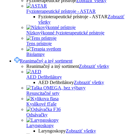
Fyzioterapeutické prístroje
Zobraziť všetky
Fyzioterapeutické prístroje - ASTAR
Fyzioterapeutické prístroje - ASTAR
Zobraziť
všetky
Nízkovýkonné fyzioterapeutické prístroje
Tens prístroje
Biolampy
Reanimačný a iný sortiment
Reanimačný a iný sortiment
Zobraziť všetky
AED Defibrilátory
AED Defibrilátory
Zobraziť všetky
Resuscitačné sety
Kyslíkové fľaše
Odsávačky
Laryngoskopy
Laryngoskopy
Zobraziť všetky