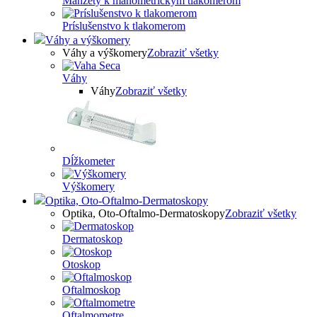
Manžety k manometrickým tlakomerom
Príslušenstvo k tlakomerom
Váhy a výškomery
Váhy a výškomery
Zobraziť všetky
Váhy
Váhy
Zobraziť všetky
Dĺžkometer
Výškomery
Optika, Oto-Oftalmo-Dermatoskopy
Optika, Oto-Oftalmo-Dermatoskopy
Zobraziť všetky
Dermatoskop
Otoskop
Oftalmoskop
Oftalmometre