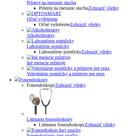
Prístroj na meranie sluchu
Prístroj na meranie sluchu
Zobraziť všetky
Očné vyšetrenie
Očné vyšetrenie
Zobraziť všetky
Alkoholtestery
Laboratórne pomôcky
Laboratórne pomôcky
Zobraziť všetky
Iné meracie prístroje
Veterinárne pomôcky a prístroje pre prax
Fonendoskopy
Fonendoskopy
Zobraziť všetky
Littmann fonendoskopy
Littmann fonendoskopy
Zobraziť všetky
Fonendoskopy inej značky