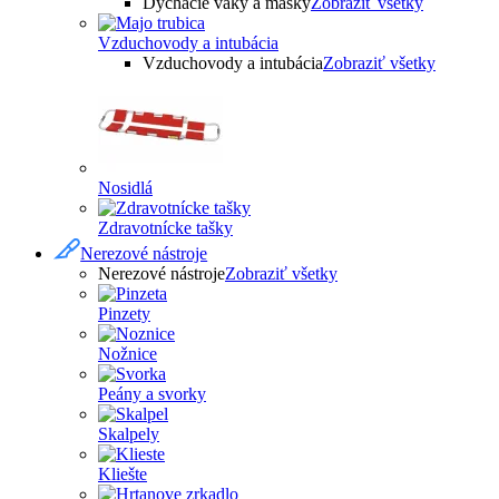
Dýchacie vaky a masky
Zobraziť všetky
Vzduchovody a intubácia
Vzduchovody a intubácia
Zobraziť všetky
Nosidlá
Zdravotnícke tašky
Nerezové nástroje
Nerezové nástroje
Zobraziť všetky
Pinzety
Nožnice
Peány a svorky
Skalpely
Kliešte