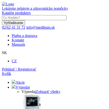
Skočiť
na
Lekárske prístroje a zdravotnícke pomôcky
hlavný
Katalóg produktov
obsah
Keyword
02/62 41 31 72
info@medihum.sk
Platba a doprava
Kontakt
Magazín
SK
CZ
Prihlásiť / Registrovať
Košík
Akcie
Výpredaj
Výpredaj
Zobraziť všetky