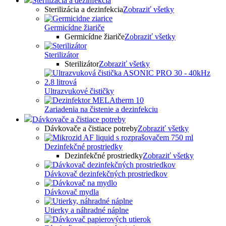
Sterilizácia a dezinfekcia
Sterilizácia a dezinfekcia
Zobraziť všetky
Germicídne žiariče
Germicídne žiariče
Zobraziť všetky
Sterilizátor
Sterilizátor
Zobraziť všetky
Ultrazvukové čističky
Zariadenia na čistenie a dezinfekciu
Dávkovače a čistiace potreby
Dávkovače a čistiace potreby
Zobraziť všetky
Dezinfekčné prostriedky
Dezinfekčné prostriedky
Zobraziť všetky
Dávkovač dezinfekčných prostriedkov
Dávkovač mydla
Utierky a náhradné náplne