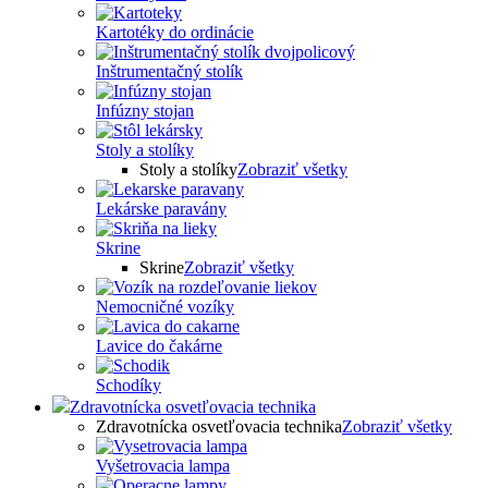
Kartotéky do ordinácie
Inštrumentačný stolík
Infúzny stojan
Stoly a stolíky
Stoly a stolíky
Zobraziť všetky
Lekárske paravány
Skrine
Skrine
Zobraziť všetky
Nemocničné vozíky
Lavice do čakárne
Schodíky
Zdravotnícka osvetľovacia technika
Zdravotnícka osvetľovacia technika
Zobraziť všetky
Vyšetrovacia lampa