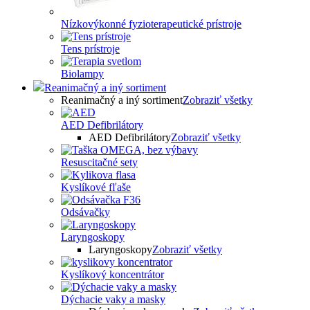
Nízkovýkonné fyzioterapeutické prístroje
Tens prístroje
Biolampy
Reanimačný a iný sortiment
Reanimačný a iný sortiment
Zobraziť všetky
AED Defibrilátory
AED Defibrilátory
Zobraziť všetky
Resuscitačné sety
Kyslíkové fľaše
Odsávačky
Laryngoskopy
Laryngoskopy
Zobraziť všetky
Kyslíkový koncentrátor
Dýchacie vaky a masky