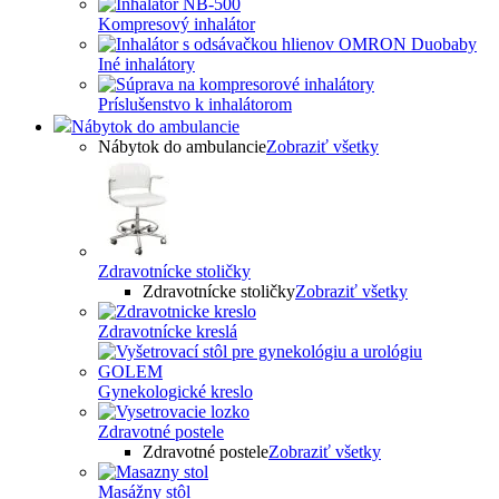
Kompresový inhalátor
Iné inhalátory
Príslušenstvo k inhalátorom
Nábytok do ambulancie
Nábytok do ambulancie
Zobraziť všetky
Zdravotnícke stoličky
Zdravotnícke stoličky
Zobraziť všetky
Zdravotnícke kreslá
Gynekologické kreslo
Zdravotné postele
Zdravotné postele
Zobraziť všetky
Masážny stôl