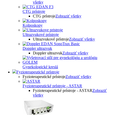
všetky
CTG prístroje
CTG prístroje
Zobraziť všetky
Kolposkopy
Ultrazvukové prístroje
Ultrazvukové prístroje
Zobraziť všetky
Doppler ultrazvuk
Doppler ultrazvuk
Zobraziť všetky
Gynekologické kreslá
Fyzioterapeutické prístroje
Fyzioterapeutické prístroje
Zobraziť všetky
Fyzioterapeutické prístroje - ASTAR
Fyzioterapeutické prístroje - ASTAR
Zobraziť
všetky