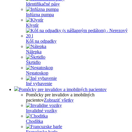
Identifikačné pásy
Infúzna pumpa
Klystír
Kôš na odpadky
Nálepka
Škrtidlo
Negatoskop
Iné vybavenie
Pomôcky pre invalidov a imobilných pacientov
Pomôcky pre invalidov a imobilných
pacientov
Zobraziť všetky
Invalidné vozíky
Chodítka
Francúzske barle