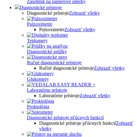
Zásobník na papierové utierky
Diagnostické prístroje
Diagnostické prístroje
Zobraziť všetky
Pulzoximetre
Pulzoximetre
Zobraziť všetky
Teplomery
Diagnostické prúžky
Ručné diagnostické prístroje
Ručné diagnostické prístroje
Zobraziť všetky
Glukomery
Laboratórne prístroje
Laboratórne prístroje
Zobraziť všetky
Proktológia
Diagnostické prístroje pľúcnych funkcií
Diagnostické prístroje pľúcnych funkcií
Zobraziť
všetky