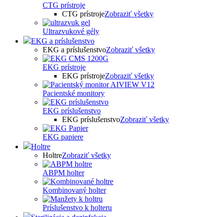
CTG prístroje
CTG prístroje
Zobraziť všetky
Ultrazvukové gély
EKG a príslušenstvo
EKG a príslušenstvo
Zobraziť všetky
EKG prístroje
EKG prístroje
Zobraziť všetky
Pacientské monitory
EKG príslušenstvo
EKG príslušenstvo
Zobraziť všetky
EKG papiere
Holtre
Holtre
Zobraziť všetky
ABPM holter
Kombinovaný holter
Príslušenstvo k holteru