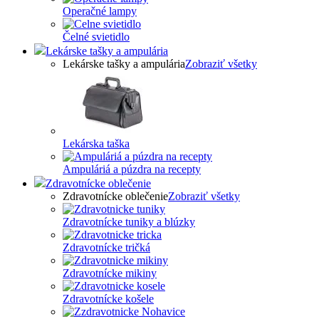
Operačné lampy
Čelné svietidlo
Lekárske tašky a ampulária
Lekárske tašky a ampulária
Zobraziť všetky
Lekárska taška
Ampuláriá a púzdra na recepty
Zdravotnícke oblečenie
Zdravotnícke oblečenie
Zobraziť všetky
Zdravotnícke tuniky a blúzky
Zdravotnícke tričká
Zdravotnícke mikiny
Zdravotnícke košele