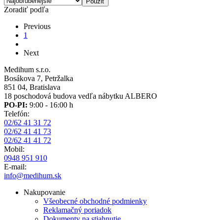
Zoradiť podľa
Previous
Previous
page
Aktuálna
1
Pagination
stránka
Ďalšia
Next
strana
Medihum s.r.o.
Bosákova 7, Petržalka
851 04, Bratislava
18 poschodová budova vedľa nábytku ALBERO
PO-PI:
9:00 - 16:00 h
Telefón:
02/62 41 31 72
02/62 41 41 73
02/62 41 41 72
Mobil:
0948 951 910
E-mail:
info@medihum.sk
Nakupovanie
Všeobecné obchodné podmienky
Reklamačný poriadok
Dokumenty na stiahnutie