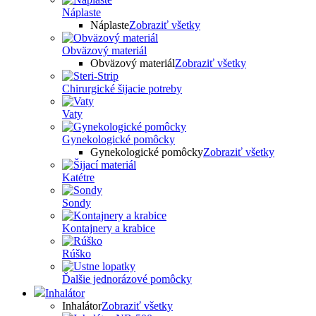
Náplaste
Náplaste
Zobraziť všetky
Obväzový materiál
Obväzový materiál
Zobraziť všetky
Chirurgické šijacie potreby
Vaty
Gynekologické pomôcky
Gynekologické pomôcky
Zobraziť všetky
Katétre
Sondy
Kontajnery a krabice
Rúško
Ďalšie jednorázové pomôcky
Inhalátor
Inhalátor
Zobraziť všetky