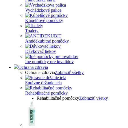
Vychádzkové palice
Kúpelňové pomôcky
Toalety
Antidekubitné pomôcky
Dávkovač liekov
Iné pomôcky pre invalidov
Ochrana zdravia
Ochrana zdravia
Zobraziť všetky
Správne držanie tela
Rehabilitačné pomôcky
Rehabilitačné pomôcky
Zobraziť všetky