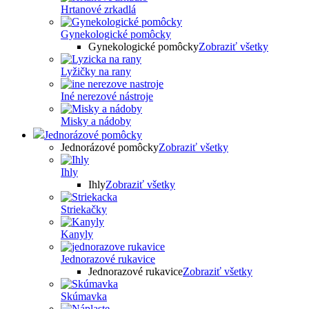
Hrtanové zrkadlá
Gynekologické pomôcky
Gynekologické pomôcky
Zobraziť všetky
Lyžičky na rany
Iné nerezové nástroje
Misky a nádoby
Jednorázové pomôcky
Jednorázové pomôcky
Zobraziť všetky
Ihly
Ihly
Zobraziť všetky
Striekačky
Kanyly
Jednorazové rukavice
Jednorazové rukavice
Zobraziť všetky
Skúmavka