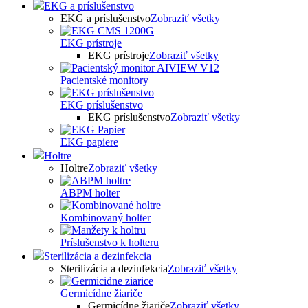
EKG a príslušenstvo
EKG a príslušenstvo
Zobraziť všetky
EKG prístroje
EKG prístroje
Zobraziť všetky
Pacientské monitory
EKG príslušenstvo
EKG príslušenstvo
Zobraziť všetky
EKG papiere
Holtre
Holtre
Zobraziť všetky
ABPM holter
Kombinovaný holter
Príslušenstvo k holteru
Sterilizácia a dezinfekcia
Sterilizácia a dezinfekcia
Zobraziť všetky
Germicídne žiariče
Germicídne žiariče
Zobraziť všetky