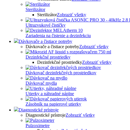
Sterilizátor
Sterilizátor
Zobraziť všetky
Ultrazvukové čističky
Zariadenia na čistenie a dezinfekciu
Dávkovače a čistiace potreby
Dávkovače a čistiace potreby
Zobraziť všetky
Dezinfekčné prostriedky
Dezinfekčné prostriedky
Zobraziť všetky
Dávkovač dezinfekčných prostriedkov
Dávkovač mydla
Utierky a náhradné náplne
Zásobník na papierové utierky
Diagnostické prístroje
Diagnostické prístroje
Zobraziť všetky
Pulzoximetre