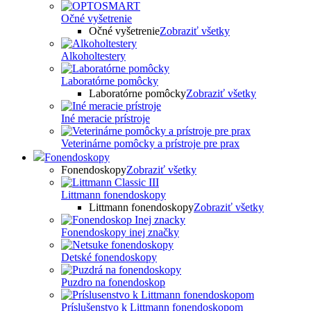
Očné vyšetrenie
Očné vyšetrenie
Zobraziť všetky
Alkoholtestery
Laboratórne pomôcky
Laboratórne pomôcky
Zobraziť všetky
Iné meracie prístroje
Veterinárne pomôcky a prístroje pre prax
Fonendoskopy
Fonendoskopy
Zobraziť všetky
Littmann fonendoskopy
Littmann fonendoskopy
Zobraziť všetky
Fonendoskopy inej značky
Detské fonendoskopy
Puzdro na fonendoskop
Príslušenstvo k Littmann fonendoskopom