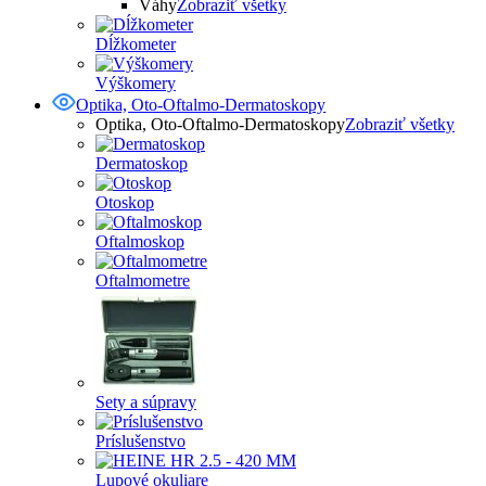
Váhy
Zobraziť všetky
Dĺžkometer
Výškomery
Optika, Oto-Oftalmo-Dermatoskopy
Optika, Oto-Oftalmo-Dermatoskopy
Zobraziť všetky
Dermatoskop
Otoskop
Oftalmoskop
Oftalmometre
Sety a súpravy
Príslušenstvo
Lupové okuliare