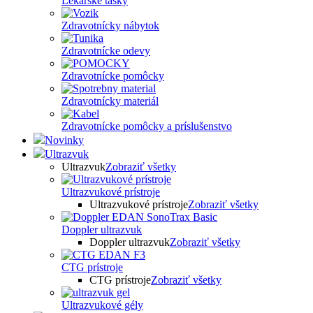
Lekárske tašky
Zdravotnícky nábytok
Zdravotnícke odevy
Zdravotnícke pomôcky
Zdravotnícky materiál
Zdravotnícke pomôcky a príslušenstvo
Novinky
Ultrazvuk
Ultrazvuk
Zobraziť všetky
Ultrazvukové prístroje
Ultrazvukové prístroje
Zobraziť všetky
Doppler ultrazvuk
Doppler ultrazvuk
Zobraziť všetky
CTG prístroje
CTG prístroje
Zobraziť všetky
Ultrazvukové gély