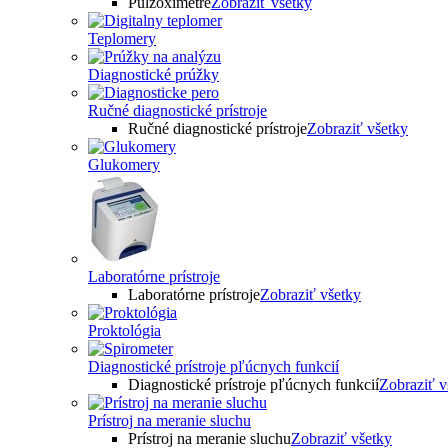
Pulzoximetre
Zobraziť všetky
Teplomery
Diagnostické prúžky
Ručné diagnostické prístroje
Ručné diagnostické prístroje
Zobraziť všetky
Glukomery
Laboratórne prístroje
Laboratórne prístroje
Zobraziť všetky
Proktológia
Diagnostické prístroje pľúcnych funkcií
Diagnostické prístroje pľúcnych funkcií
Zobraziť v
Prístroj na meranie sluchu
Prístroj na meranie sluchu
Zobraziť všetky