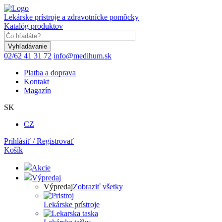
Skočiť
na
Lekárske prístroje a zdravotnícke pomôcky
hlavný
Katalóg produktov
obsah
Keyword
02/62 41 31 72
info@medihum.sk
Platba a doprava
Kontakt
Magazín
SK
CZ
Prihlásiť / Registrovať
Košík
Akcie
Výpredaj
Výpredaj
Zobraziť všetky
Lekárske prístroje