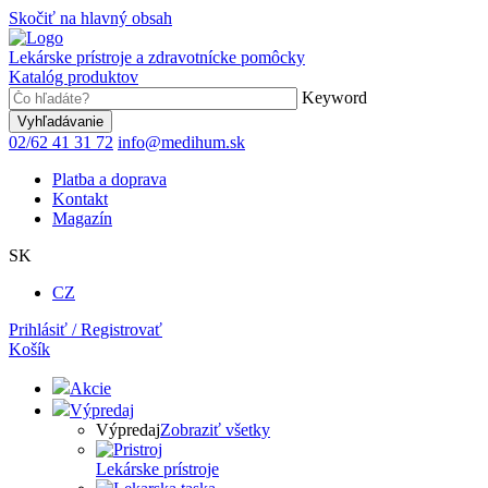
Skočiť na hlavný obsah
Lekárske prístroje a zdravotnícke pomôcky
Katalóg produktov
Keyword
02/62 41 31 72
info@medihum.sk
Platba a doprava
Kontakt
Magazín
SK
CZ
Prihlásiť / Registrovať
Košík
Akcie
Výpredaj
Výpredaj
Zobraziť všetky
Lekárske prístroje