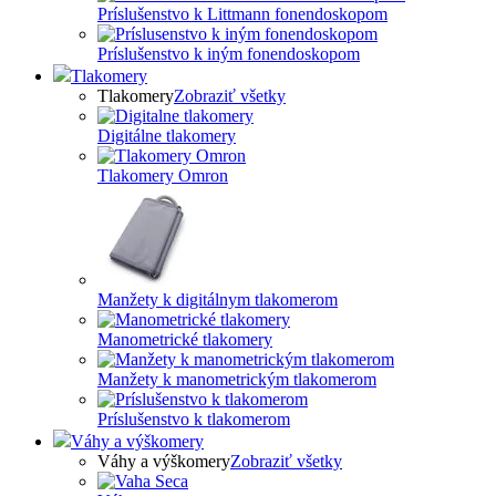
Príslušenstvo k Littmann fonendoskopom
Príslušenstvo k iným fonendoskopom
Tlakomery
Tlakomery
Zobraziť všetky
Digitálne tlakomery
Tlakomery Omron
Manžety k digitálnym tlakomerom
Manometrické tlakomery
Manžety k manometrickým tlakomerom
Príslušenstvo k tlakomerom
Váhy a výškomery
Váhy a výškomery
Zobraziť všetky