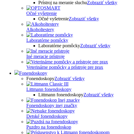
Prístroj na meranie sluchu
Zobraziť všetky
Očné vyšetrenie
Očné vyšetrenie
Zobraziť všetky
Alkoholtestery
Laboratórne pomôcky
Laboratórne pomôcky
Zobraziť všetky
Iné meracie prístroje
Veterinárne pomôcky a prístroje pre prax
Fonendoskopy
Fonendoskopy
Zobraziť všetky
Littmann fonendoskopy
Littmann fonendoskopy
Zobraziť všetky
Fonendoskopy inej značky
Detské fonendoskopy
Puzdro na fonendoskop