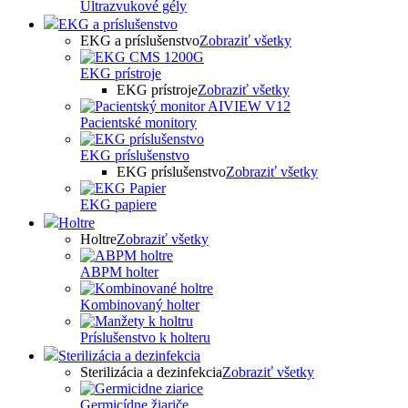
Ultrazvukové gély
EKG a príslušenstvo
EKG a príslušenstvo
Zobraziť všetky
EKG prístroje
EKG prístroje
Zobraziť všetky
Pacientské monitory
EKG príslušenstvo
EKG príslušenstvo
Zobraziť všetky
EKG papiere
Holtre
Holtre
Zobraziť všetky
ABPM holter
Kombinovaný holter
Príslušenstvo k holteru
Sterilizácia a dezinfekcia
Sterilizácia a dezinfekcia
Zobraziť všetky
Germicídne žiariče