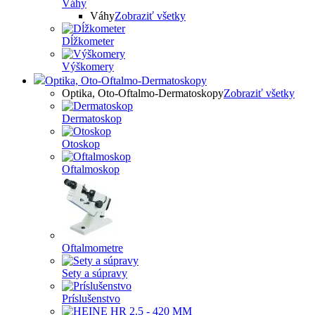
Váhy
Váhy
Zobraziť všetky
Dĺžkometer
Výškomery
Optika, Oto-Oftalmo-Dermatoskopy
Optika, Oto-Oftalmo-Dermatoskopy
Zobraziť všetky
Dermatoskop
Otoskop
Oftalmoskop
Oftalmometre
Sety a súpravy
Príslušenstvo