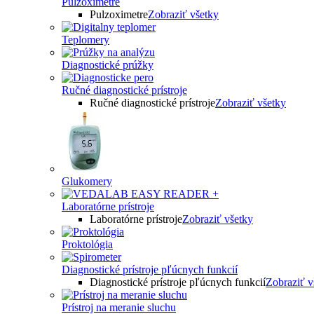
Pulzoximetre
Pulzoximetre
Zobraziť všetky
Teplomery
Diagnostické prúžky
Ručné diagnostické prístroje
Ručné diagnostické prístroje
Zobraziť všetky
Glukomery
Laboratórne prístroje
Laboratórne prístroje
Zobraziť všetky
Proktológia
Diagnostické prístroje pľúcnych funkcií
Diagnostické prístroje pľúcnych funkcií
Zobraziť v
Prístroj na meranie sluchu