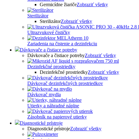
Germicídne žiariče
Zobraziť všetky
Sterilizátor
Sterilizátor
Zobraziť všetky
Ultrazvukové čističky
Zariadenia na čistenie a dezinfekciu
Dávkovače a čistiace potreby
Dávkovače a čistiace potreby
Zobraziť všetky
Dezinfekčné prostriedky
Dezinfekčné prostriedky
Zobraziť všetky
Dávkovač dezinfekčných prostriedkov
Dávkovač mydla
Utierky a náhradné náplne
Zásobník na papierové utierky
Diagnostické prístroje
Diagnostické prístroje
Zobraziť všetky