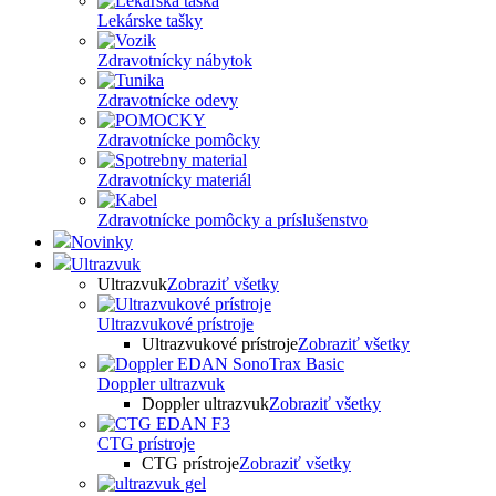
Lekárske tašky
Zdravotnícky nábytok
Zdravotnícke odevy
Zdravotnícke pomôcky
Zdravotnícky materiál
Zdravotnícke pomôcky a príslušenstvo
Novinky
Ultrazvuk
Ultrazvuk
Zobraziť všetky
Ultrazvukové prístroje
Ultrazvukové prístroje
Zobraziť všetky
Doppler ultrazvuk
Doppler ultrazvuk
Zobraziť všetky
CTG prístroje
CTG prístroje
Zobraziť všetky