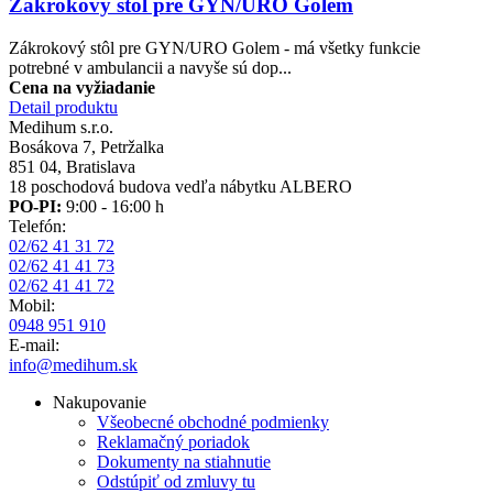
Zákrokový stôl pre GYN/URO Golem
Zákrokový stôl pre GYN/URO Golem - má všetky funkcie
potrebné v ambulancii a navyše sú dop...
Cena na vyžiadanie
Detail produktu
Medihum s.r.o.
Bosákova 7, Petržalka
851 04, Bratislava
18 poschodová budova vedľa nábytku ALBERO
PO-PI:
9:00 - 16:00 h
Telefón:
02/62 41 31 72
02/62 41 41 73
02/62 41 41 72
Mobil:
0948 951 910
E-mail:
info@medihum.sk
Nakupovanie
Všeobecné obchodné podmienky
Reklamačný poriadok
Dokumenty na stiahnutie
Odstúpiť od zmluvy tu