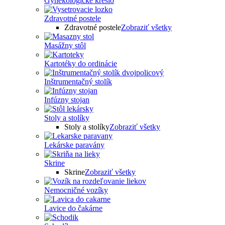
Gynekologické kreslo
Zdravotné postele
Zdravotné postele
Zobraziť všetky
Masážny stôl
Kartotéky do ordinácie
Inštrumentačný stolík
Infúzny stojan
Stoly a stolíky
Stoly a stolíky
Zobraziť všetky
Lekárske paravány
Skrine
Skrine
Zobraziť všetky
Nemocničné vozíky
Lavice do čakárne