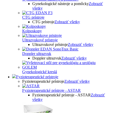
Gynekologické nástroje a pomôcky
Zobraziť
všetky
CTG prístroje
CTG prístroje
Zobraziť všetky
Kolposkopy
Ultrazvukové prístroje
Ultrazvukové prístroje
Zobraziť všetky
Doppler ultrazvuk
Doppler ultrazvuk
Zobraziť všetky
Gynekologické kreslá
Fyzioterapeutické prístroje
Fyzioterapeutické prístroje
Zobraziť všetky
Fyzioterapeutické prístroje - ASTAR
Fyzioterapeutické prístroje - ASTAR
Zobraziť
všetky