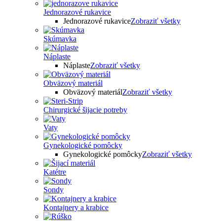
Jednorazové rukavice
Jednorazové rukavice
Zobraziť všetky
Skúmavka
Náplaste
Náplaste
Zobraziť všetky
Obväzový materiál
Obväzový materiál
Zobraziť všetky
Chirurgické šijacie potreby
Vaty
Gynekologické pomôcky
Gynekologické pomôcky
Zobraziť všetky
Katétre
Sondy
Kontajnery a krabice