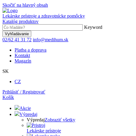
Skočiť na hlavný obsah
Lekárske prístroje a zdravotnícke pomôcky
Katalóg produktov
Keyword
02/62 41 31 72
info@medihum.sk
Platba a doprava
Kontakt
Magazín
SK
CZ
Prihlásiť / Registrovať
Košík
Akcie
Výpredaj
Výpredaj
Zobraziť všetky
Lekárske prístroje