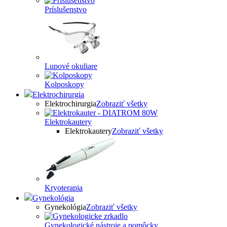
Príslušenstvo
Lupové okuliare
Kolposkopy
Elektrochirurgia
Elektrochirurgia
Zobraziť všetky
Elektrokautery
Elektrokautery
Zobraziť všetky
Kryoterapia
Gynekológia
Gynekológia
Zobraziť všetky
Gynekologické nástroje a pomôcky