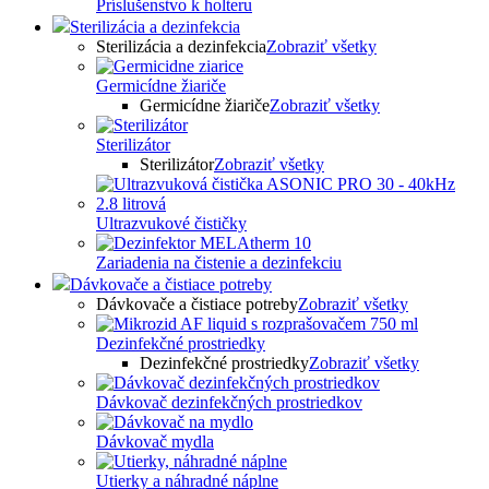
Príslušenstvo k holteru
Sterilizácia a dezinfekcia
Sterilizácia a dezinfekcia
Zobraziť všetky
Germicídne žiariče
Germicídne žiariče
Zobraziť všetky
Sterilizátor
Sterilizátor
Zobraziť všetky
Ultrazvukové čističky
Zariadenia na čistenie a dezinfekciu
Dávkovače a čistiace potreby
Dávkovače a čistiace potreby
Zobraziť všetky
Dezinfekčné prostriedky
Dezinfekčné prostriedky
Zobraziť všetky
Dávkovač dezinfekčných prostriedkov
Dávkovač mydla
Utierky a náhradné náplne