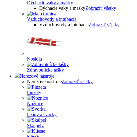
Dýchacie vaky a masky
Dýchacie vaky a masky
Zobraziť všetky
Vzduchovody a intubácia
Vzduchovody a intubácia
Zobraziť všetky
Nosidlá
Zdravotnícke tašky
Nerezové nástroje
Nerezové nástroje
Zobraziť všetky
Pinzety
Nožnice
Peány a svorky
Skalpely
Kliešte