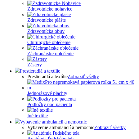
Zdravotnícke nohavice
Zdravotnícke plášte
Zdravotnícka obuv
Chirurgické oblečenie
Záchranárske oblečenie
Zástery
Prestieradlá a textílie
Prestieradlá a textílie
Zobraziť všetky
Jednorázové plachty
Podložky pod pacienta
Iné textílie
Vybavenie ambulancií a nemocnic
Vybavenie ambulancií a nemocnic
Zobraziť všetky
Anatómia ľudského tela