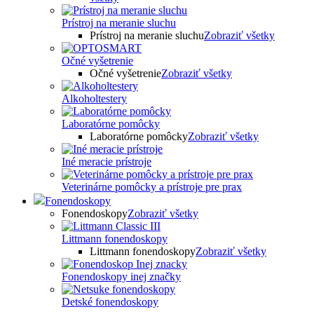
Prístroj na meranie sluchu
Prístroj na meranie sluchu
Zobraziť všetky
Očné vyšetrenie
Očné vyšetrenie
Zobraziť všetky
Alkoholtestery
Laboratórne pomôcky
Laboratórne pomôcky
Zobraziť všetky
Iné meracie prístroje
Veterinárne pomôcky a prístroje pre prax
Fonendoskopy
Fonendoskopy
Zobraziť všetky
Littmann fonendoskopy
Littmann fonendoskopy
Zobraziť všetky
Fonendoskopy inej značky
Detské fonendoskopy