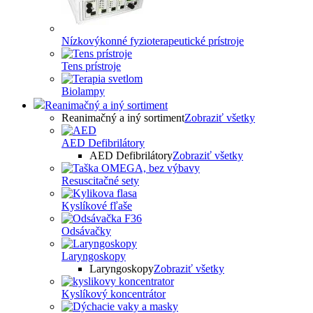
Nízkovýkonné fyzioterapeutické prístroje
Tens prístroje
Biolampy
Reanimačný a iný sortiment
Reanimačný a iný sortiment
Zobraziť všetky
AED Defibrilátory
AED Defibrilátory
Zobraziť všetky
Resuscitačné sety
Kyslíkové fľaše
Odsávačky
Laryngoskopy
Laryngoskopy
Zobraziť všetky
Kyslíkový koncentrátor