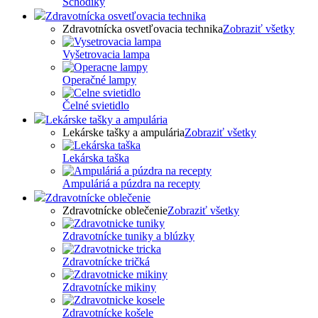
Schodíky
Zdravotnícka osvetľovacia technika
Zdravotnícka osvetľovacia technika
Zobraziť všetky
Vyšetrovacia lampa
Operačné lampy
Čelné svietidlo
Lekárske tašky a ampulária
Lekárske tašky a ampulária
Zobraziť všetky
Lekárska taška
Ampuláriá a púzdra na recepty
Zdravotnícke oblečenie
Zdravotnícke oblečenie
Zobraziť všetky
Zdravotnícke tuniky a blúzky
Zdravotnícke tričká
Zdravotnícke mikiny
Zdravotnícke košele