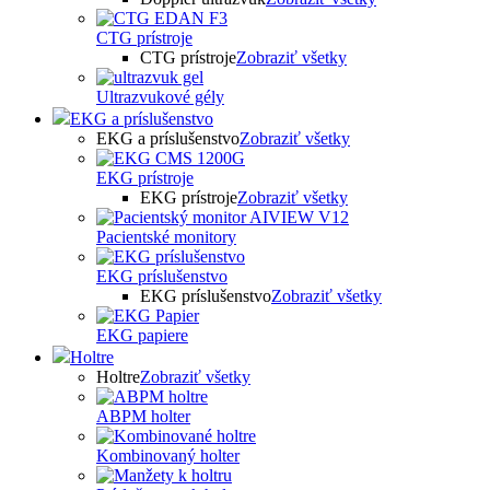
CTG prístroje
CTG prístroje
Zobraziť všetky
Ultrazvukové gély
EKG a príslušenstvo
EKG a príslušenstvo
Zobraziť všetky
EKG prístroje
EKG prístroje
Zobraziť všetky
Pacientské monitory
EKG príslušenstvo
EKG príslušenstvo
Zobraziť všetky
EKG papiere
Holtre
Holtre
Zobraziť všetky
ABPM holter
Kombinovaný holter