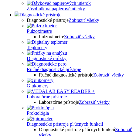
Zásobník na papierové utierky
Diagnostické prístroje
Diagnostické prístroje
Zobraziť všetky
Pulzoximetre
Pulzoximetre
Zobraziť všetky
Teplomery
Diagnostické prúžky
Ručné diagnostické prístroje
Ručné diagnostické prístroje
Zobraziť všetky
Glukomery
Laboratórne prístroje
Laboratórne prístroje
Zobraziť všetky
Proktológia
Diagnostické prístroje pľúcnych funkcií
Diagnostické prístroje pľúcnych funkcií
Zobraziť
všetky