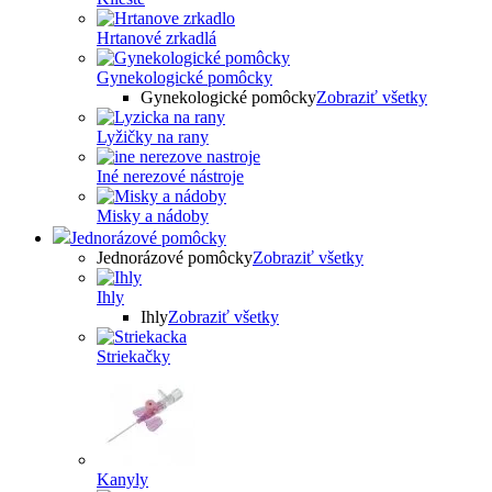
Hrtanové zrkadlá
Gynekologické pomôcky
Gynekologické pomôcky
Zobraziť všetky
Lyžičky na rany
Iné nerezové nástroje
Misky a nádoby
Jednorázové pomôcky
Jednorázové pomôcky
Zobraziť všetky
Ihly
Ihly
Zobraziť všetky
Striekačky
Kanyly