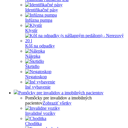
Identifikačné pásy
Infúzna pumpa
Klystír
Kôš na odpadky
Nálepka
Škrtidlo
Negatoskop
Iné vybavenie
Pomôcky pre invalidov a imobilných pacientov
Pomôcky pre invalidov a imobilných
pacientov
Zobraziť všetky
Invalidné vozíky
Chodítka