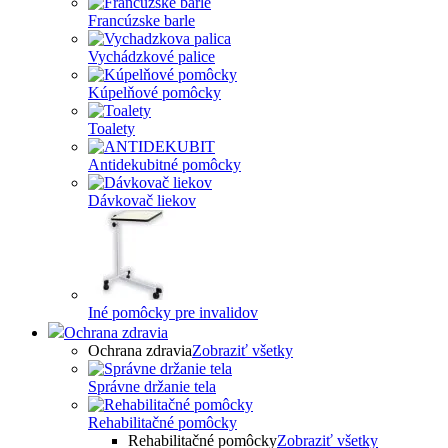
Francúzske barle
Vychádzkové palice
Kúpelňové pomôcky
Toalety
Antidekubitné pomôcky
Dávkovač liekov
Iné pomôcky pre invalidov
Ochrana zdravia
Ochrana zdravia
Zobraziť všetky
Správne držanie tela
Rehabilitačné pomôcky
Rehabilitačné pomôcky
Zobraziť všetky