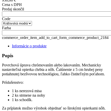
930,00 €
Cena s DPH
Predaj skončil
Code
Farba
commerce_order_item_add_to_cart_form_commerce_product_2184
Informácie o produkte
Popis
Povrchová úprava chrómovaním alebo lakovaním. Mechanicky
nastaviteľná opierka chrbta a nôh. Čalúnenie z 5 cm hrubej peny
potiahnutej bezšvovou technológiou, ľahko čistiteľným poťahom.
Príslušenstvo:
1 ks nerezová misa
2 ks strmene na nohy
1 ks schodík.
Za príplatok možno výrobok objednať so širokými opierkami nôh.