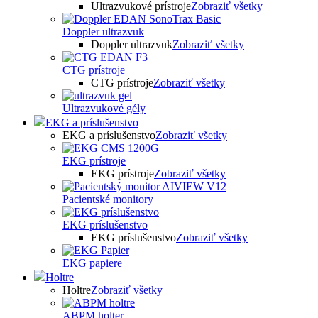
Ultrazvukové prístroje
Zobraziť všetky
Doppler ultrazvuk
Doppler ultrazvuk
Zobraziť všetky
CTG prístroje
CTG prístroje
Zobraziť všetky
Ultrazvukové gély
EKG a príslušenstvo
EKG a príslušenstvo
Zobraziť všetky
EKG prístroje
EKG prístroje
Zobraziť všetky
Pacientské monitory
EKG príslušenstvo
EKG príslušenstvo
Zobraziť všetky
EKG papiere
Holtre
Holtre
Zobraziť všetky
ABPM holter