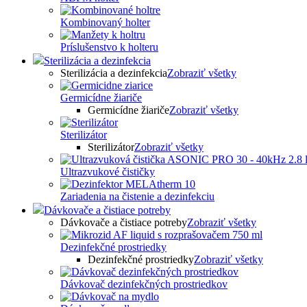
Kombinovaný holter
Príslušenstvo k holteru
Sterilizácia a dezinfekcia
Sterilizácia a dezinfekcia
Zobraziť všetky
Germicídne žiariče
Germicídne žiariče
Zobraziť všetky
Sterilizátor
Sterilizátor
Zobraziť všetky
Ultrazvukové čističky
Zariadenia na čistenie a dezinfekciu
Dávkovače a čistiace potreby
Dávkovače a čistiace potreby
Zobraziť všetky
Dezinfekčné prostriedky
Dezinfekčné prostriedky
Zobraziť všetky
Dávkovač dezinfekčných prostriedkov