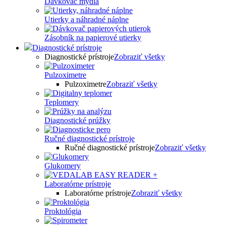
Dávkovač mydla
Utierky a náhradné náplne
Zásobník na papierové utierky
Diagnostické prístroje
Diagnostické prístroje
Zobraziť všetky
Pulzoximetre
Pulzoximetre
Zobraziť všetky
Teplomery
Diagnostické prúžky
Ručné diagnostické prístroje
Ručné diagnostické prístroje
Zobraziť všetky
Glukomery
Laboratórne prístroje
Laboratórne prístroje
Zobraziť všetky
Proktológia