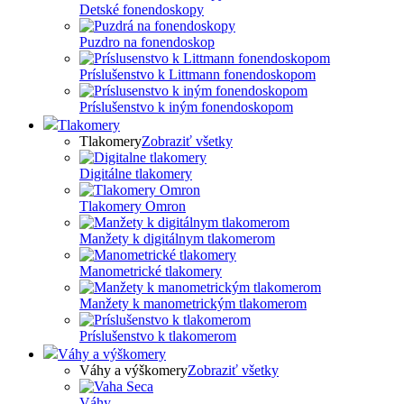
Detské fonendoskopy
Puzdro na fonendoskop
Príslušenstvo k Littmann fonendoskopom
Príslušenstvo k iným fonendoskopom
Tlakomery
Tlakomery
Zobraziť všetky
Digitálne tlakomery
Tlakomery Omron
Manžety k digitálnym tlakomerom
Manometrické tlakomery
Manžety k manometrickým tlakomerom
Príslušenstvo k tlakomerom
Váhy a výškomery
Váhy a výškomery
Zobraziť všetky
Váhy