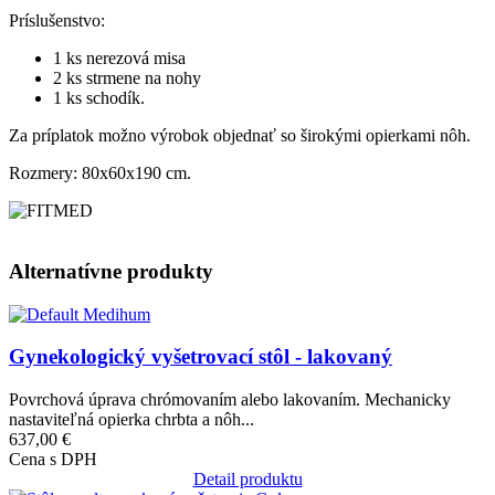
Príslušenstvo:
1 ks nerezová misa
2 ks strmene na nohy
1 ks schodík.
Za príplatok možno výrobok objednať so širokými opierkami nôh.
Rozmery: 80x60x190 cm.
Alternatívne produkty
Obrázok
Gynekologický vyšetrovací stôl - lakovaný
Povrchová úprava chrómovaním alebo lakovaním. Mechanicky
nastaviteľná opierka chrbta a nôh...
637,00 €
Cena s DPH
Detail produktu