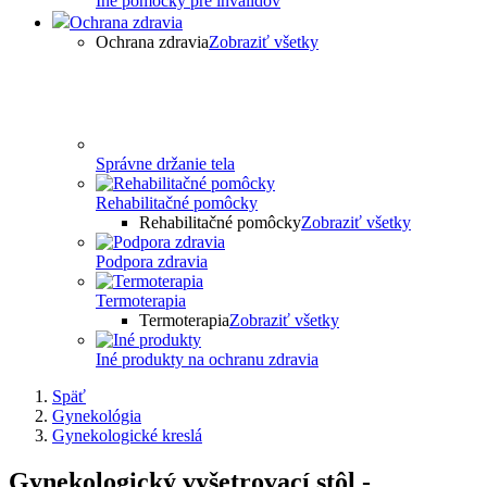
Iné pomôcky pre invalidov
Ochrana zdravia
Ochrana zdravia
Zobraziť všetky
Správne držanie tela
Rehabilitačné pomôcky
Rehabilitačné pomôcky
Zobraziť všetky
Podpora zdravia
Termoterapia
Termoterapia
Zobraziť všetky
Iné produkty na ochranu zdravia
Späť
Gynekológia
Gynekologické kreslá
Gynekologický vyšetrovací stôl -