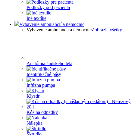
Podložky pod pacienta
Iné textílie
Vybavenie ambulancií a nemocnic
Vybavenie ambulancií a nemocnic
Zobraziť všetky
Anatómia ľudského tela
Identifikačné pásy
Infúzna pumpa
Klystír
Kôš na odpadky
Nálepka
Škrtidlo