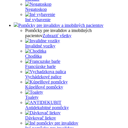
Negatoskop
Iné vybavenie
Pomôcky pre invalidov a imobilných pacientov
Pomôcky pre invalidov a imobilných
pacientov
Zobraziť všetky
Invalidné vozíky
Chodítka
Francúzske barle
Vychádzkové palice
Kúpelňové pomôcky
Toalety
Antidekubitné pomôcky
Dávkovač liekov