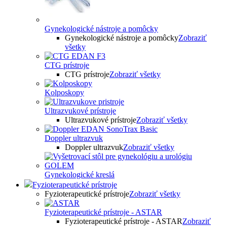
Gynekologické nástroje a pomôcky
Gynekologické nástroje a pomôcky
Zobraziť
všetky
CTG prístroje
CTG prístroje
Zobraziť všetky
Kolposkopy
Ultrazvukové prístroje
Ultrazvukové prístroje
Zobraziť všetky
Doppler ultrazvuk
Doppler ultrazvuk
Zobraziť všetky
Gynekologické kreslá
Fyzioterapeutické prístroje
Fyzioterapeutické prístroje
Zobraziť všetky
Fyzioterapeutické prístroje - ASTAR
Fyzioterapeutické prístroje - ASTAR
Zobraziť