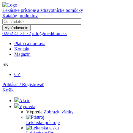
Skočiť
na
Lekárske prístroje a zdravotnícke pomôcky
hlavný
Katalóg produktov
obsah
Keyword
02/62 41 31 72
info@medihum.sk
Platba a doprava
Kontakt
Magazín
SK
CZ
Prihlásiť / Registrovať
Košík
Akcie
Výpredaj
Výpredaj
Zobraziť všetky
Lekárske prístroje