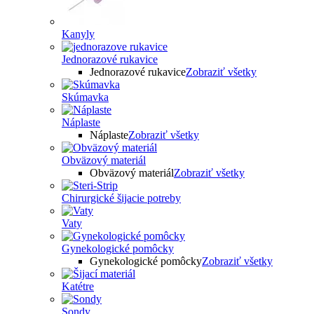
Kanyly
Jednorazové rukavice
Jednorazové rukavice
Zobraziť všetky
Skúmavka
Náplaste
Náplaste
Zobraziť všetky
Obväzový materiál
Obväzový materiál
Zobraziť všetky
Chirurgické šijacie potreby
Vaty
Gynekologické pomôcky
Gynekologické pomôcky
Zobraziť všetky
Katétre
Sondy