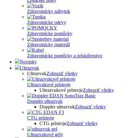
Lekárske tašky
Zdravotnícky nábytok
Zdravotnícke odevy
Zdravotnícke pomôcky
Zdravotnícky materiál
Zdravotnícke pomôcky a príslušenstvo
Novinky
Ultrazvuk
Ultrazvuk
Zobraziť všetky
Ultrazvukové prístroje
Ultrazvukové prístroje
Zobraziť všetky
Doppler ultrazvuk
Doppler ultrazvuk
Zobraziť všetky
CTG prístroje
CTG prístroje
Zobraziť všetky
Ultrazvukové gély