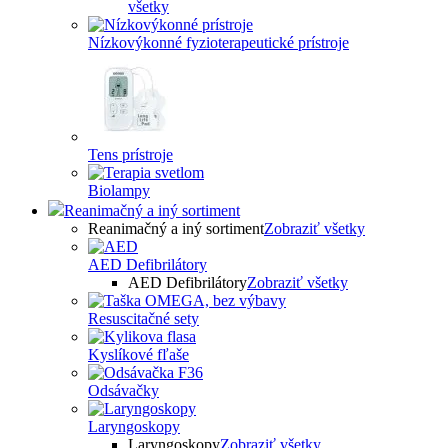
všetky
Nízkovýkonné fyzioterapeutické prístroje
Tens prístroje
Biolampy
Reanimačný a iný sortiment
Reanimačný a iný sortiment
Zobraziť všetky
AED Defibrilátory
AED Defibrilátory
Zobraziť všetky
Resuscitačné sety
Kyslíkové fľaše
Odsávačky
Laryngoskopy
Laryngoskopy
Zobraziť všetky