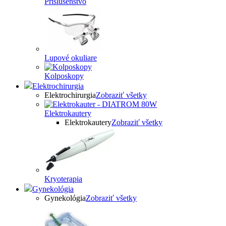
Príslušenstvo
Lupové okuliare
Kolposkopy
Elektrochirurgia
Elektrochirurgia
Zobraziť všetky
Elektrokautery
Elektrokautery
Zobraziť všetky
Kryoterapia
Gynekológia
Gynekológia
Zobraziť všetky