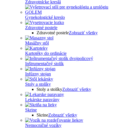
Zdravotnícke kreslá
Gynekologické kreslo
Zdravotné postele
Zdravotné postele
Zobraziť všetky
Masážny stôl
Kartotéky do ordinácie
Inštrumentačný stolík
Infúzny stojan
Stoly a stolíky
Stoly a stolíky
Zobraziť všetky
Lekárske paravány
Skrine
Skrine
Zobraziť všetky
Nemocničné vozíky