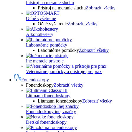
Prístroj na meranie sluchu
Prístroj na meranie sluchu
Zobraziť všetky
Očné vyšetrenie
Očné vyšetrenie
Zobraziť všetky
Alkoholtestery
Laboratórne pomôcky
Laboratórne pomôcky
Zobraziť všetky
Iné meracie prístroje
Veterinárne pomôcky a prístroje pre prax
Fonendoskopy
Fonendoskopy
Zobraziť všetky
Littmann fonendoskopy
Littmann fonendoskopy
Zobraziť všetky
Fonendoskopy inej značky
Detské fonendoskopy