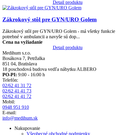
Detail produktu
Obrázok
Zákrokový stôl pre GYN/URO Golem
Zákrokový stôl pre GYN/URO Golem - má všetky funkcie
potrebné v ambulancii a navyše sú dop...
Cena na vyžiadanie
Detail produktu
Medihum s.r.o.
Bosákova 7, Petržalka
851 04, Bratislava
18 poschodová budova vedľa nábytku ALBERO
PO-PI:
9:00 - 16:00 h
Telefón:
02/62 41 31 72
02/62 41 41 73
02/62 41 41 72
Mobil:
0948 951 910
E-mail:
info@medihum.sk
Nakupovanie
Všeobecné obchodné podmienky