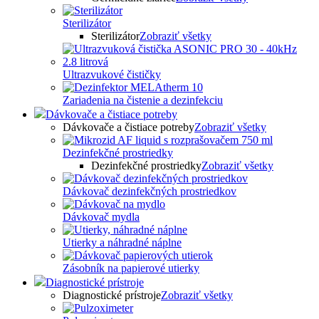
Sterilizátor
Sterilizátor
Zobraziť všetky
Ultrazvukové čističky
Zariadenia na čistenie a dezinfekciu
Dávkovače a čistiace potreby
Dávkovače a čistiace potreby
Zobraziť všetky
Dezinfekčné prostriedky
Dezinfekčné prostriedky
Zobraziť všetky
Dávkovač dezinfekčných prostriedkov
Dávkovač mydla
Utierky a náhradné náplne
Zásobník na papierové utierky
Diagnostické prístroje
Diagnostické prístroje
Zobraziť všetky