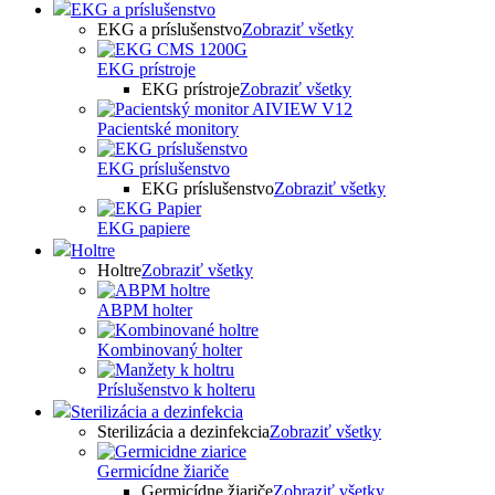
EKG a príslušenstvo
EKG a príslušenstvo
Zobraziť všetky
EKG prístroje
EKG prístroje
Zobraziť všetky
Pacientské monitory
EKG príslušenstvo
EKG príslušenstvo
Zobraziť všetky
EKG papiere
Holtre
Holtre
Zobraziť všetky
ABPM holter
Kombinovaný holter
Príslušenstvo k holteru
Sterilizácia a dezinfekcia
Sterilizácia a dezinfekcia
Zobraziť všetky
Germicídne žiariče
Germicídne žiariče
Zobraziť všetky