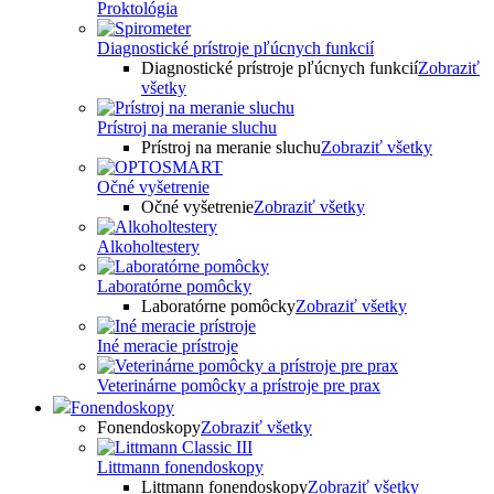
Proktológia
Diagnostické prístroje pľúcnych funkcií
Diagnostické prístroje pľúcnych funkcií
Zobraziť
všetky
Prístroj na meranie sluchu
Prístroj na meranie sluchu
Zobraziť všetky
Očné vyšetrenie
Očné vyšetrenie
Zobraziť všetky
Alkoholtestery
Laboratórne pomôcky
Laboratórne pomôcky
Zobraziť všetky
Iné meracie prístroje
Veterinárne pomôcky a prístroje pre prax
Fonendoskopy
Fonendoskopy
Zobraziť všetky
Littmann fonendoskopy
Littmann fonendoskopy
Zobraziť všetky