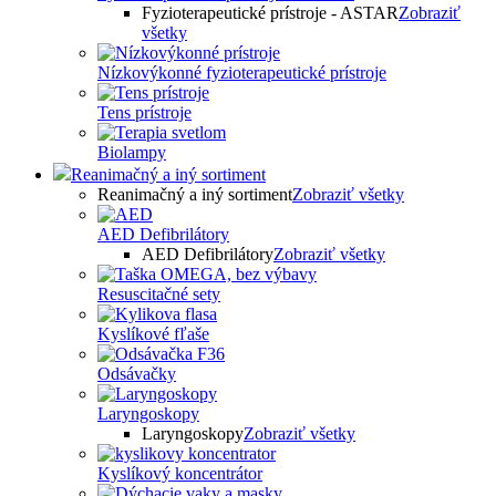
Fyzioterapeutické prístroje - ASTAR
Zobraziť
všetky
Nízkovýkonné fyzioterapeutické prístroje
Tens prístroje
Biolampy
Reanimačný a iný sortiment
Reanimačný a iný sortiment
Zobraziť všetky
AED Defibrilátory
AED Defibrilátory
Zobraziť všetky
Resuscitačné sety
Kyslíkové fľaše
Odsávačky
Laryngoskopy
Laryngoskopy
Zobraziť všetky
Kyslíkový koncentrátor