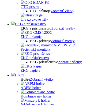
CTG prístroje
CTG prístroje
Zobraziť všetky
Ultrazvukové gély
EKG a príslušenstvo
EKG a príslušenstvo
Zobraziť všetky
EKG prístroje
EKG prístroje
Zobraziť všetky
Pacientské monitory
EKG príslušenstvo
EKG príslušenstvo
Zobraziť všetky
EKG papiere
Holtre
Holtre
Zobraziť všetky
ABPM holter
Kombinovaný holter
Príslušenstvo k holteru