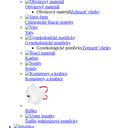
Obväzový materiál
Obväzový materiál
Zobraziť všetky
Chirurgické šijacie potreby
Vaty
Gynekologické pomôcky
Gynekologické pomôcky
Zobraziť všetky
Katétre
Sondy
Kontajnery a krabice
Rúško
Ďalšie jednorázové pomôcky
Inhalátor