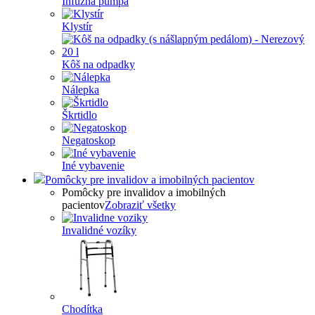
Infúzna pumpa
Klystír
Kôš na odpadky
Nálepka
Škrtidlo
Negatoskop
Iné vybavenie
Pomôcky pre invalidov a imobilných pacientov
Pomôcky pre invalidov a imobilných
pacientov
Zobraziť všetky
Invalidné vozíky
Chodítka