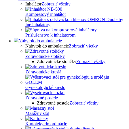
Inhalátor
Zobraziť všetky
Kompresový inhalátor
Iné inhalátory
Príslušenstvo k inhalátorom
Nábytok do ambulancie
Nábytok do ambulancie
Zobraziť všetky
Zdravotnícke stoličky
Zdravotnícke stoličky
Zobraziť všetky
Zdravotnícke kreslá
Gynekologické kreslo
Zdravotné postele
Zdravotné postele
Zobraziť všetky
Masážny stôl
Kartotéky do ordinácie