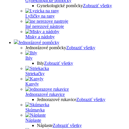
Gynekologické pomôcky
Gynekologické pomôcky
Zobraziť všetky
Lyžičky na rany
Iné nerezové nástroje
Misky a nádoby
Jednorázové pomôcky
Jednorázové pomôcky
Zobraziť všetky
Ihly
Ihly
Zobraziť všetky
Striekačky
Kanyly
Jednorazové rukavice
Jednorazové rukavice
Zobraziť všetky
Skúmavka
Náplaste
Náplaste
Zobraziť všetky