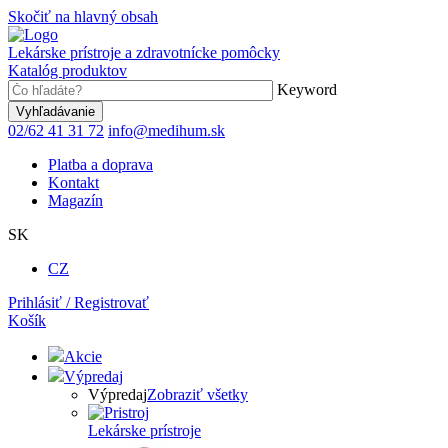
Skočiť na hlavný obsah
Lekárske prístroje a zdravotnícke pomôcky
Katalóg produktov
Keyword
02/62 41 31 72
info@medihum.sk
Platba a doprava
Kontakt
Magazín
SK
CZ
Prihlásiť / Registrovať
Košík
Akcie
Výpredaj
Výpredaj
Zobraziť všetky
Lekárske prístroje