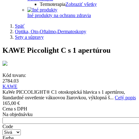
Termoterapia
Zobraziť všetky
Iné produkty na ochranu zdravia
Späť
Optika, Oto-Oftalmo-Dermatoskopy
Sety a súpravy
KAWE Piccolight C s 1 apertúrou
Kód tovaru:
2784.03
KAWE
KaWe PICCOLIGHT® C1 otoskopická hlavica s 1 apertúrou,
štandardné osvetlenie vákuovou žiarovkou, výklopná š...
Celý popis
165,00 €
Cena s DPH
Na objednávku
Code
Farba