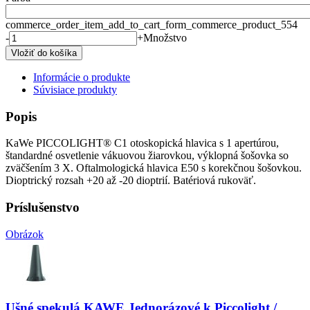
commerce_order_item_add_to_cart_form_commerce_product_554
-
+
Množstvo
Informácie o produkte
Súvisiace produkty
Popis
KaWe PICCOLIGHT® C1 otoskopická hlavica s 1 apertúrou,
štandardné osvetlenie vákuovou žiarovkou, výklopná šošovka so
zväčšením 3 X. Oftalmologická hlavica E50 s korekčnou šošovkou.
Dioptrický rozsah +20 až -20 dioptrií. Batériová rukoväť.
Príslušenstvo
Obrázok
Ušné spekulá KAWE Jednorázové k Piccolight /