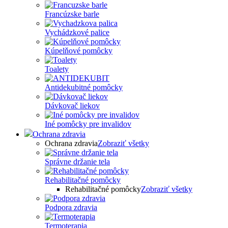
Francúzske barle
Vychádzkové palice
Kúpelňové pomôcky
Toalety
Antidekubitné pomôcky
Dávkovač liekov
Iné pomôcky pre invalidov
Ochrana zdravia
Ochrana zdravia
Zobraziť všetky
Správne držanie tela
Rehabilitačné pomôcky
Rehabilitačné pomôcky
Zobraziť všetky
Podpora zdravia
Termoterapia