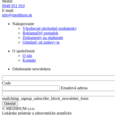
Mobil:
0948 951 910
E-mail:
info@medihum.sk
Nakupovanie
Všeobecné obchodné podmienky
Reklamačný poriadok
Dokumenty na stiahnutie
Odstúpiť od zmluvy tu
O spoločnosti
O nás
Kontakt
Odoberanie newslettera
Code
Emailová adresa
mailchimp_signup_subscribe_block_newsletter_form
© MEDIHUM s.r.o.
Lekárske prístroje a zdravotnícke pomôcky