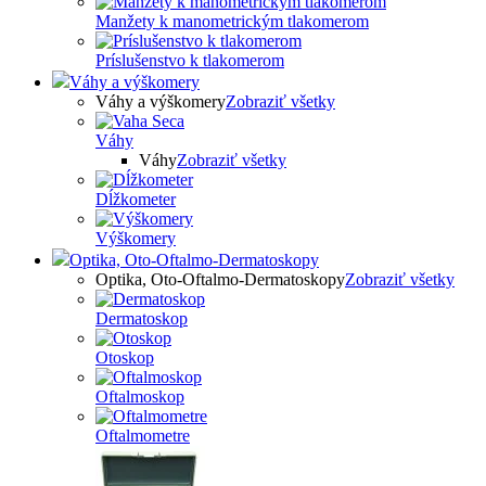
Manžety k manometrickým tlakomerom
Príslušenstvo k tlakomerom
Váhy a výškomery
Váhy a výškomery
Zobraziť všetky
Váhy
Váhy
Zobraziť všetky
Dĺžkometer
Výškomery
Optika, Oto-Oftalmo-Dermatoskopy
Optika, Oto-Oftalmo-Dermatoskopy
Zobraziť všetky
Dermatoskop
Otoskop
Oftalmoskop
Oftalmometre