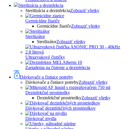
Sterilizácia a dezinfekcia
Sterilizácia a dezinfekcia
Zobraziť všetky
Germicídne žiariče
Germicídne žiariče
Zobraziť všetky
Sterilizátor
Sterilizátor
Zobraziť všetky
Ultrazvukové čističky
Zariadenia na čistenie a dezinfekciu
Dávkovače a čistiace potreby
Dávkovače a čistiace potreby
Zobraziť všetky
Dezinfekčné prostriedky
Dezinfekčné prostriedky
Zobraziť všetky
Dávkovač dezinfekčných prostriedkov
Dávkovač mydla
Utierky a náhradné náplne