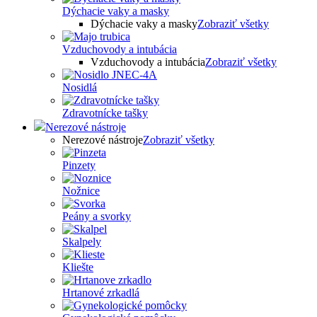
Dýchacie vaky a masky
Dýchacie vaky a masky
Zobraziť všetky
Vzduchovody a intubácia
Vzduchovody a intubácia
Zobraziť všetky
Nosidlá
Zdravotnícke tašky
Nerezové nástroje
Nerezové nástroje
Zobraziť všetky
Pinzety
Nožnice
Peány a svorky
Skalpely
Kliešte
Hrtanové zrkadlá