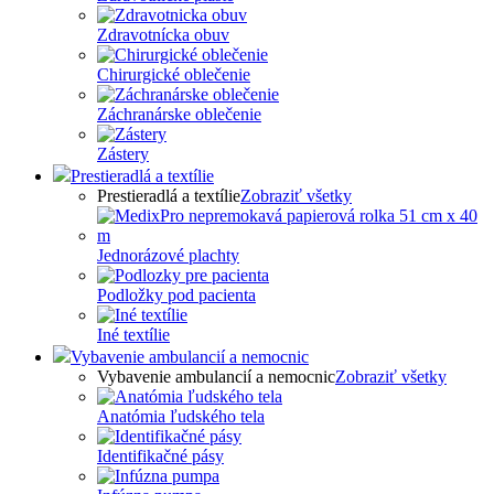
Zdravotnícka obuv
Chirurgické oblečenie
Záchranárske oblečenie
Zástery
Prestieradlá a textílie
Prestieradlá a textílie
Zobraziť všetky
Jednorázové plachty
Podložky pod pacienta
Iné textílie
Vybavenie ambulancií a nemocnic
Vybavenie ambulancií a nemocnic
Zobraziť všetky
Anatómia ľudského tela
Identifikačné pásy