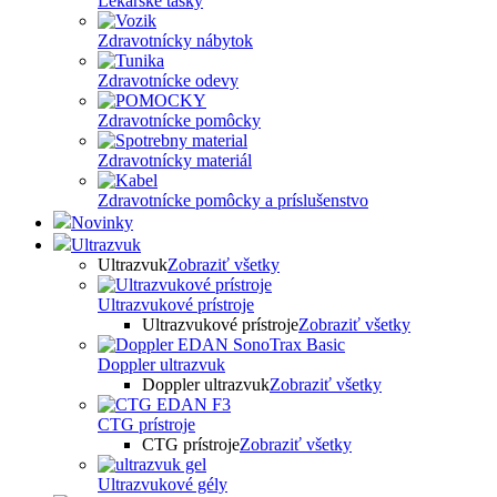
Lekárske tašky
Zdravotnícky nábytok
Zdravotnícke odevy
Zdravotnícke pomôcky
Zdravotnícky materiál
Zdravotnícke pomôcky a príslušenstvo
Novinky
Ultrazvuk
Ultrazvuk
Zobraziť všetky
Ultrazvukové prístroje
Ultrazvukové prístroje
Zobraziť všetky
Doppler ultrazvuk
Doppler ultrazvuk
Zobraziť všetky
CTG prístroje
CTG prístroje
Zobraziť všetky
Ultrazvukové gély