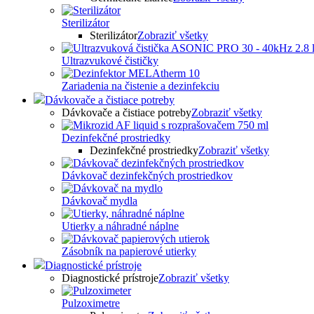
Sterilizátor
Sterilizátor
Zobraziť všetky
Ultrazvukové čističky
Zariadenia na čistenie a dezinfekciu
Dávkovače a čistiace potreby
Dávkovače a čistiace potreby
Zobraziť všetky
Dezinfekčné prostriedky
Dezinfekčné prostriedky
Zobraziť všetky
Dávkovač dezinfekčných prostriedkov
Dávkovač mydla
Utierky a náhradné náplne
Zásobník na papierové utierky
Diagnostické prístroje
Diagnostické prístroje
Zobraziť všetky
Pulzoximetre