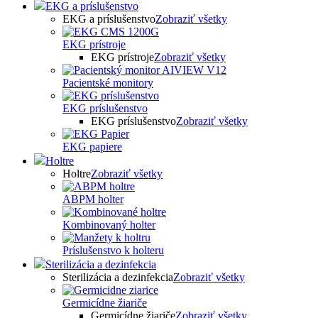
EKG a príslušenstvo
EKG a príslušenstvo
Zobraziť všetky
EKG prístroje
EKG prístroje
Zobraziť všetky
Pacientské monitory
EKG príslušenstvo
EKG príslušenstvo
Zobraziť všetky
EKG papiere
Holtre
Holtre
Zobraziť všetky
ABPM holter
Kombinovaný holter
Príslušenstvo k holteru
Sterilizácia a dezinfekcia
Sterilizácia a dezinfekcia
Zobraziť všetky
Germicídne žiariče
Germicídne žiariče
Zobraziť všetky