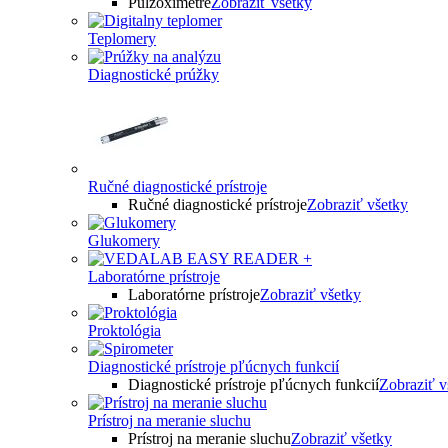
Pulzoximetre
Zobraziť všetky
Teplomery
Diagnostické prúžky
Ručné diagnostické prístroje
Ručné diagnostické prístroje
Zobraziť všetky
Glukomery
Laboratórne prístroje
Laboratórne prístroje
Zobraziť všetky
Proktológia
Diagnostické prístroje pľúcnych funkcií
Diagnostické prístroje pľúcnych funkcií
Zobraziť v
Prístroj na meranie sluchu
Prístroj na meranie sluchu
Zobraziť všetky