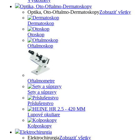
Výškomery
Optika, Oto-Oftalmo-Dermatoskopy
Optika, Oto-Oftalmo-Dermatoskopy
Zobraziť všetky
Dermatoskop
Otoskop
Oftalmoskop
Oftalmometre
Sety a súpravy
Príslušenstvo
Lupové okuliare
Kolposkopy
Elektrochirurgia
Elektrochirurgia
Zobraziť všetky