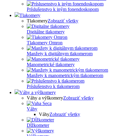
Príslušenstvo k iným fonendoskopom
Tlakomery
Tlakomery
Zobraziť všetky
Digitálne tlakomery
Tlakomery Omron
Manžety k digitálnym tlakomerom
Manometrické tlakomery
Manžety k manometrickým tlakomerom
Príslušenstvo k tlakomerom
Váhy a výškomery
Váhy a výškomery
Zobraziť všetky
Váhy
Váhy
Zobraziť všetky
Dĺžkometer