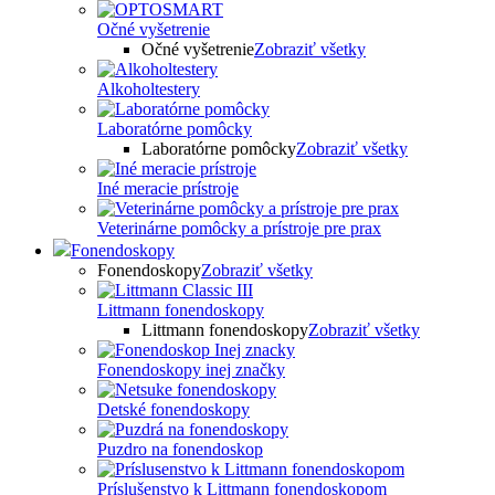
Očné vyšetrenie
Očné vyšetrenie
Zobraziť všetky
Alkoholtestery
Laboratórne pomôcky
Laboratórne pomôcky
Zobraziť všetky
Iné meracie prístroje
Veterinárne pomôcky a prístroje pre prax
Fonendoskopy
Fonendoskopy
Zobraziť všetky
Littmann fonendoskopy
Littmann fonendoskopy
Zobraziť všetky
Fonendoskopy inej značky
Detské fonendoskopy
Puzdro na fonendoskop
Príslušenstvo k Littmann fonendoskopom