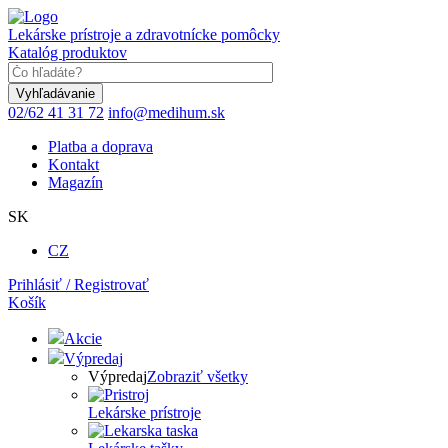
Skočiť
na
Lekárske prístroje a zdravotnícke pomôcky
hlavný
Katalóg produktov
obsah
Keyword
02/62 41 31 72
info@medihum.sk
Platba a doprava
Kontakt
Magazín
SK
CZ
Prihlásiť / Registrovať
Košík
Akcie
Výpredaj
Výpredaj
Zobraziť všetky
Lekárske prístroje