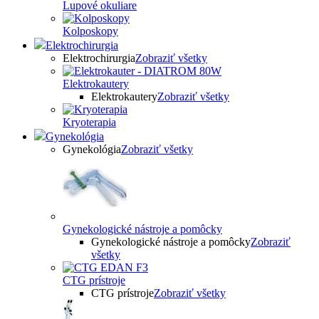
Lupové okuliare
Kolposkopy
Elektrochirurgia
Elektrochirurgia
Zobraziť všetky
Elektrokautery
Elektrokautery
Zobraziť všetky
Kryoterapia
Gynekológia
Gynekológia
Zobraziť všetky
Gynekologické nástroje a pomôcky
Gynekologické nástroje a pomôcky
Zobraziť
všetky
CTG prístroje
CTG prístroje
Zobraziť všetky