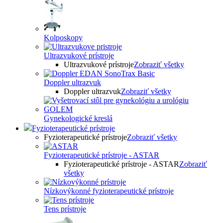
Kolposkopy
Ultrazvukové prístroje
Ultrazvukové prístroje
Zobraziť všetky
Doppler ultrazvuk
Doppler ultrazvuk
Zobraziť všetky
Gynekologické kreslá
Fyzioterapeutické prístroje
Fyzioterapeutické prístroje
Zobraziť všetky
Fyzioterapeutické prístroje - ASTAR
Fyzioterapeutické prístroje - ASTAR
Zobraziť
všetky
Nízkovýkonné fyzioterapeutické prístroje
Tens prístroje