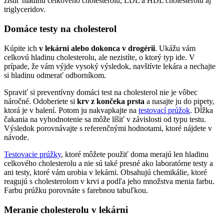
zistiť hladinu celkového cholesterolu, LDL a HDL cholesterolu aj
triglyceridov.
Domáce testy na cholesterol
Kúpite ich
v lekárni alebo dokonca v drogérii
. Ukážu vám
celkovú hladinu cholesterolu, ale nezistíte, o ktorý typ ide. V
prípade, že vám výjde vysoký výsledok, navštívte lekára a nechajte
si hladinu odmerať odborníkom.
Spraviť si preventívny domáci test na cholesterol nie je vôbec
náročné. Odoberiete si
krv z končeka prsta
a nasajte ju do pipety,
ktorá je v balení. Potom ju nakvapkajte na
testovací prúžok
. Dĺžka
čakania na vyhodnotenie sa môže líšiť v závislosti od typu testu.
Výsledok porovnávajte s referenčnými hodnotami, ktoré nájdete v
návode.
Testovacie prúžky
, ktoré môžete použiť doma merajú len hladinu
celkového cholesterolu a nie sú také presné ako laboratórne testy a
ani testy, ktoré vám urobia v lekárni. Obsahujú chemikálie, ktoré
reagujú s cholesterolom v krvi a podľa jeho množstva menia farbu.
Farbu prúžku porovnáte s farebnou tabuľkou.
Meranie cholesterolu v lekárni