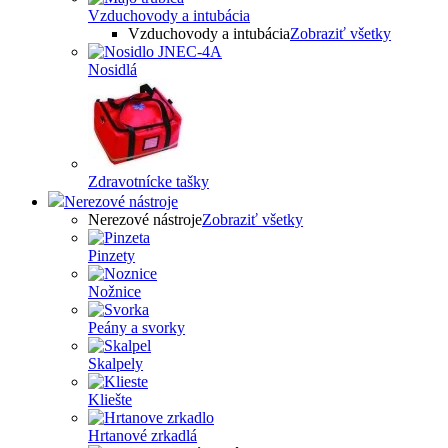
Vzduchovody a intubácia
Vzduchovody a intubácia
Zobraziť všetky
Nosidlá
Zdravotnícke tašky
Nerezové nástroje
Nerezové nástroje
Zobraziť všetky
Pinzety
Nožnice
Peány a svorky
Skalpely
Kliešte
Hrtanové zrkadlá