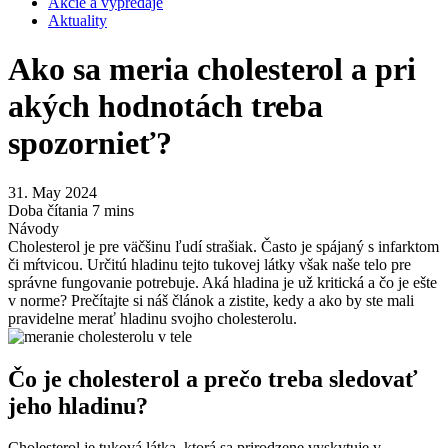
Akcie a výpredaje
Aktuality
Ako sa meria cholesterol a pri
akých hodnotách treba
spozornieť?
31. May 2024
Doba čítania 7 mins
Návody
Cholesterol je pre väčšinu ľudí strašiak. Často je spájaný s infarktom
či mŕtvicou. Určitú hladinu tejto tukovej látky však naše telo pre
správne fungovanie potrebuje. Aká hladina je už kritická a čo je ešte
v norme? Prečítajte si náš článok a zistite, kedy a ako by ste mali
pravidelne merať hladinu svojho cholesterolu.
Čo je cholesterol a prečo treba sledovať
jeho hladinu?
Cholesterol je tuková látka, ktorá sa prirodzene vyskytuje v