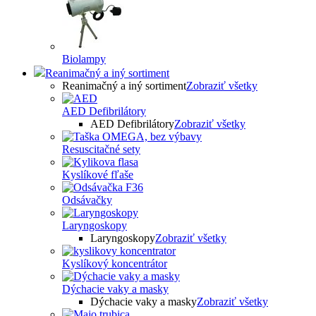
Biolampy
Reanimačný a iný sortiment
Reanimačný a iný sortiment
Zobraziť všetky
AED Defibrilátory
AED Defibrilátory
Zobraziť všetky
Resuscitačné sety
Kyslíkové fľaše
Odsávačky
Laryngoskopy
Laryngoskopy
Zobraziť všetky
Kyslíkový koncentrátor
Dýchacie vaky a masky
Dýchacie vaky a masky
Zobraziť všetky