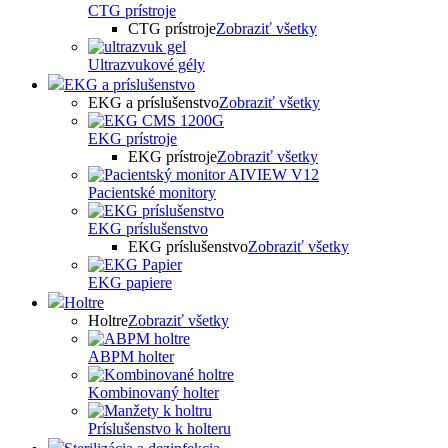
CTG prístroje
CTG prístroje
Zobraziť všetky
Ultrazvukové gély
EKG a príslušenstvo
EKG a príslušenstvo
Zobraziť všetky
EKG prístroje
EKG prístroje
Zobraziť všetky
Pacientské monitory
EKG príslušenstvo
EKG príslušenstvo
Zobraziť všetky
EKG papiere
Holtre
Holtre
Zobraziť všetky
ABPM holter
Kombinovaný holter
Príslušenstvo k holteru