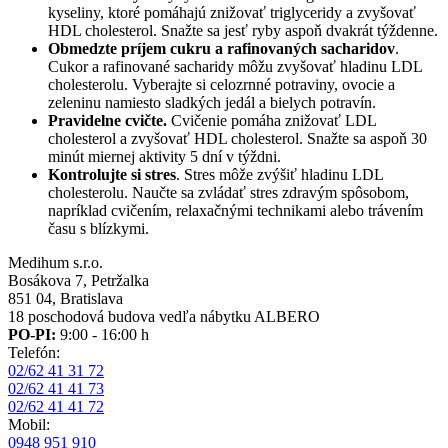
kyseliny, ktoré pomáhajú znižovať triglyceridy a zvyšovať
HDL cholesterol. Snažte sa jesť ryby aspoň dvakrát týždenne.
Obmedzte príjem cukru a rafinovaných sacharidov
.
Cukor a rafinované sacharidy môžu zvyšovať hladinu LDL
cholesterolu. Vyberajte si celozrnné potraviny, ovocie a
zeleninu namiesto sladkých jedál a bielych potravín.
Pravidelne cvičte.
Cvičenie pomáha znižovať LDL
cholesterol a zvyšovať HDL cholesterol. Snažte sa aspoň 30
minút miernej aktivity 5 dní v týždni.
Kontrolujte si stres
. Stres môže zvýšiť hladinu LDL
cholesterolu. Naučte sa zvládať stres zdravým spôsobom,
napríklad cvičením, relaxačnými technikami alebo trávením
času s blízkymi.
Medihum s.r.o.
Bosákova 7, Petržalka
851 04, Bratislava
18 poschodová budova vedľa nábytku ALBERO
PO-PI:
9:00 - 16:00 h
Telefón:
02/62 41 31 72
02/62 41 41 73
02/62 41 41 72
Mobil:
0948 951 910