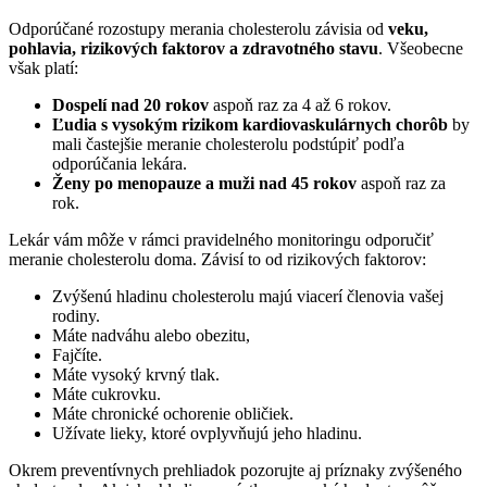
Odporúčané rozostupy merania cholesterolu závisia od
veku,
pohlavia, rizikových faktorov a zdravotného stavu
. Všeobecne
však platí:
Dospelí nad 20 rokov
aspoň raz za 4 až 6 rokov.
Ľudia s vysokým rizikom kardiovaskulárnych chorôb
by
mali častejšie meranie cholesterolu podstúpiť podľa
odporúčania lekára.
Ženy po menopauze a muži nad 45 rokov
aspoň raz za
rok.
Lekár vám môže v rámci pravidelného monitoringu odporučiť
meranie cholesterolu doma. Závisí to od rizikových faktorov:
Zvýšenú hladinu cholesterolu majú viacerí členovia vašej
rodiny.
Máte nadváhu alebo obezitu,
Fajčíte.
Máte vysoký krvný tlak.
Máte cukrovku.
Máte chronické ochorenie obličiek.
Užívate lieky, ktoré ovplyvňujú jeho hladinu.
Okrem preventívnych prehliadok pozorujte aj príznaky zvýšeného