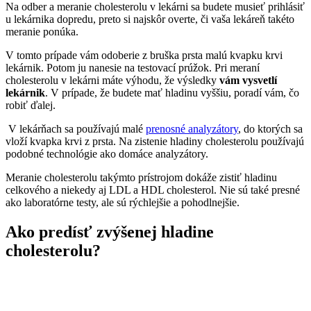
Na odber a meranie cholesterolu v lekárni sa budete musieť prihlásiť
u lekárnika dopredu, preto si najskôr overte, či vaša lekáreň takéto
meranie ponúka.
V tomto prípade vám odoberie z bruška prsta malú kvapku krvi
lekárnik. Potom ju nanesie na testovací prúžok. Pri meraní
cholesterolu v lekárni máte výhodu, že výsledky
vám vysvetlí
lekárnik
. V prípade, že budete mať hladinu vyššiu, poradí vám, čo
robiť ďalej.
V lekárňach sa používajú malé
prenosné analyzátory
, do ktorých sa
vloží kvapka krvi z prsta. Na zistenie hladiny cholesterolu používajú
podobné technológie ako domáce analyzátory.
Meranie cholesterolu takýmto prístrojom dokáže zistiť hladinu
celkového a niekedy aj LDL a HDL cholesterol. Nie sú také presné
ako laboratórne testy, ale sú rýchlejšie a pohodlnejšie.
Ako predísť zvýšenej hladine
cholesterolu?