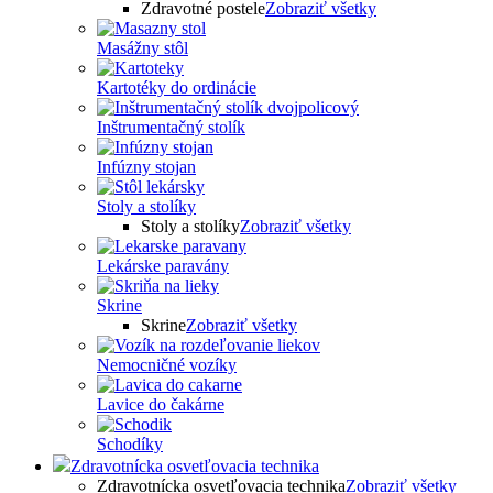
Zdravotné postele
Zobraziť všetky
Masážny stôl
Kartotéky do ordinácie
Inštrumentačný stolík
Infúzny stojan
Stoly a stolíky
Stoly a stolíky
Zobraziť všetky
Lekárske paravány
Skrine
Skrine
Zobraziť všetky
Nemocničné vozíky
Lavice do čakárne
Schodíky
Zdravotnícka osvetľovacia technika
Zdravotnícka osvetľovacia technika
Zobraziť všetky