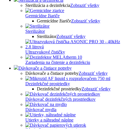
Sterilizácia a dezinfekcia
Sterilizácia a dezinfekcia
Zobraziť všetky
Germicídne žiariče
Germicídne žiariče
Zobraziť všetky
Sterilizátor
Sterilizátor
Zobraziť všetky
Ultrazvukové čističky
Zariadenia na čistenie a dezinfekciu
Dávkovače a čistiace potreby
Dávkovače a čistiace potreby
Zobraziť všetky
Dezinfekčné prostriedky
Dezinfekčné prostriedky
Zobraziť všetky
Dávkovač dezinfekčných prostriedkov
Dávkovač mydla
Utierky a náhradné náplne