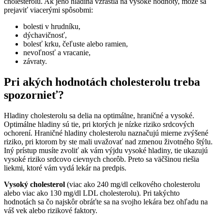
cholesterolu. Ak jeho hladina vzrástla na vysoké hodnoty, môže sa
prejaviť viacerými spôsobmi:
bolesti v hrudníku,
dýchavičnosť,
bolesť krku, čeľuste alebo ramien,
nevoľnosť a vracanie,
závraty.
Pri akých hodnotách cholesterolu treba
spozornieť?
Hladiny cholesterolu sa delia na optimálne, hraničné a vysoké.
Optimálne hladiny sú tie, pri ktorých je nízke riziko srdcových
ochorení. Hraničné hladiny cholesterolu naznačujú mierne zvýšené
riziko, pri ktorom by ste mali uvažovať nad zmenou životného štýlu.
Iný prístup musíte zvoliť ak vám výjdu vysoké hladiny, tie ukazujú
vysoké riziko srdcovo cievnych chorôb. Preto sa väčšinou riešia
liekmi, ktoré vám vydá lekár na predpis.
Vysoký cholesterol
(viac ako 240 mg/dl celkového cholesterolu
alebo viac ako 130 mg/dl LDL cholesterolu). Pri takýchto
hodnotách sa čo najskôr obráťte sa na svojho lekára bez ohľadu na
váš vek alebo rizikové faktory.