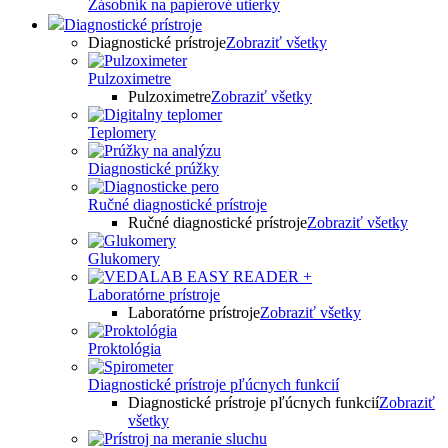
Zásobník na papierové utierky
Diagnostické prístroje
Diagnostické prístroje
Zobraziť všetky
Pulzoximetre
Pulzoximetre
Zobraziť všetky
Teplomery
Diagnostické prúžky
Ručné diagnostické prístroje
Ručné diagnostické prístroje
Zobraziť všetky
Glukomery
Laboratórne prístroje
Laboratórne prístroje
Zobraziť všetky
Proktológia
Diagnostické prístroje pľúcnych funkcií
Diagnostické prístroje pľúcnych funkcií
Zobraziť
všetky