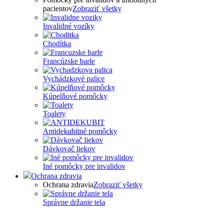
pacientov
Zobraziť všetky
Invalidné vozíky
Chodítka
Francúzske barle
Vychádzkové palice
Kúpelňové pomôcky
Toalety
Antidekubitné pomôcky
Dávkovač liekov
Iné pomôcky pre invalidov
Ochrana zdravia
Ochrana zdravia
Zobraziť všetky
Správne držanie tela