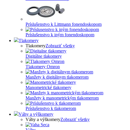
Príslušenstvo k Littmann fonendoskopom
Príslušenstvo k iným fonendoskopom
Tlakomery
Tlakomery
Zobraziť všetky
Digitálne tlakomery
Tlakomery Omron
Manžety k digitálnym tlakomerom
Manometrické tlakomery
Manžety k manometrickým tlakomerom
Príslušenstvo k tlakomerom
Váhy a výškomery
Váhy a výškomery
Zobraziť všetky
Váhy