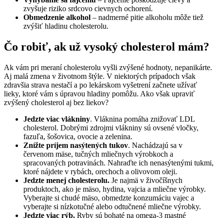
zvyšuje riziko srdcovo cievnych ochorení.
Obmedzenie alkohol
– nadmerné pitie alkoholu môže tiež
zvýšiť hladinu cholesterolu.
Čo robiť, ak už vysoký cholesterol mám?
Ak vám pri meraní cholesterolu vyšli zvýšené hodnoty, nepanikárte.
Aj malá zmena v životnom štýle. V niektorých prípadoch však
zdravšia strava nestačí a po lekárskom vyšetrení začnete užívať
lieky, ktoré vám s úpravou hladiny pomôžu. Ako však upraviť
zvýšený cholesterol aj bez liekov?
Jedzte viac vlákniny
. Vláknina pomáha znižovať LDL
cholesterol. Dobrými zdrojmi vlákniny sú ovsené vločky,
fazuľa, šošovica, ovocie a zelenina.
Znížte príjem nasýtených tukov
. Nachádzajú sa v
červenom mäse, tučných mliečnych výrobkoch a
spracovaných potravinách. Nahraďte ich nenasýtenými tukmi,
ktoré nájdete v rybách, orechoch a olivovom oleji.
Jedzte menej cholesterolu.
Je najmä v živočíšnych
produktoch, ako je mäso, hydina, vajcia a mliečne výrobky.
Vyberajte si chudé mäso, obmedzte konzumáciu vajec a
vyberajte si nízkotučné alebo odtučnené mliečne výrobky.
Jedzte viac rýb.
Ryby sú bohaté na omega-3 mastné