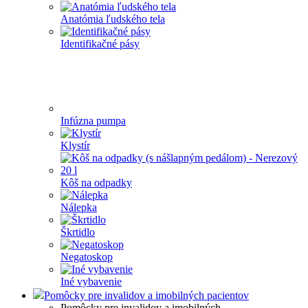
Anatómia ľudského tela
Identifikačné pásy
Infúzna pumpa
Klystír
Kôš na odpadky
Nálepka
Škrtidlo
Negatoskop
Iné vybavenie
Pomôcky pre invalidov a imobilných pacientov
Pomôcky pre invalidov a imobilných