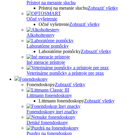
Prístroj na meranie sluchu
Prístroj na meranie sluchu
Zobraziť všetky
Očné vyšetrenie
Očné vyšetrenie
Zobraziť všetky
Alkoholtestery
Laboratórne pomôcky
Laboratórne pomôcky
Zobraziť všetky
Iné meracie prístroje
Veterinárne pomôcky a prístroje pre prax
Fonendoskopy
Fonendoskopy
Zobraziť všetky
Littmann fonendoskopy
Littmann fonendoskopy
Zobraziť všetky
Fonendoskopy inej značky
Detské fonendoskopy
Puzdro na fonendoskop