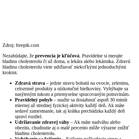
Zdroj: freepik.com
Nezabúdajte, že
prevencia je kľúčová
. Pravidelne si merajte
hladinu cholesterolu či už doma, u lekára alebo lekárnika. Zdravú
hladinu cholesterolu viete udržiavať niekoľkými jednoduchými
krokmi.
Zdravá strava
– jedzte stravu bohatú na ovocie, zeleninu,
celozrnné produkty a nízkotučné bielkoviny. Vyhýbajte sa
nasýteným tukom a priemyselne spracovaným potravinám.
Pravidelný pohyb
– snažte sa dosiahnuť aspoň 30 minút
miernej až strednej fyzickej aktivity každý deň. Ak máte
sedavé zamestnanie, tak aj krátka prechádzka každý deň
spraví rozdiel.
Udržiavanie zdravej váhy
– Ak máte nadváhu alebo
obezitu, chudnutie aj o malé percento môže výrazne znížiť
hladinu cholesterolu.
Vyhýbanie sa fajčeniu
– Fajčenie poškodzuje cievy a