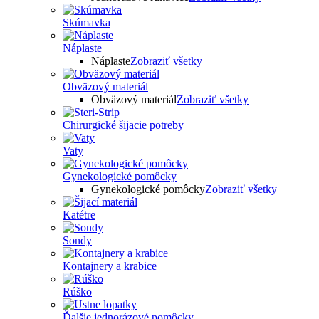
Skúmavka
Náplaste
Náplaste
Zobraziť všetky
Obväzový materiál
Obväzový materiál
Zobraziť všetky
Chirurgické šijacie potreby
Vaty
Gynekologické pomôcky
Gynekologické pomôcky
Zobraziť všetky
Katétre
Sondy
Kontajnery a krabice
Rúško
Ďalšie jednorázové pomôcky