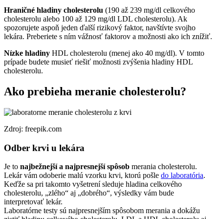
Hraničné hladiny cholesterolu
(190 až 239 mg/dl celkového
cholesterolu alebo 100 až 129 mg/dl LDL cholesterolu). Ak
spozorujete aspoň jeden ďalší rizikový faktor, navštívte svojho
lekára. Preberiete s ním vážnosť faktorov a možnosti ako ich znížiť.
Nízke hladiny
HDL cholesterolu (menej ako 40 mg/dl). V tomto
prípade budete musieť riešiť možnosti zvýšenia hladiny HDL
cholesterolu.
Ako prebieha meranie cholesterolu?
Zdroj: freepik.com
Odber krvi u lekára
Je to
najbežnejší a najpresnejší spôsob
merania cholesterolu.
Lekár vám odoberie malú vzorku krvi, ktorú pošle
do laboratória
.
Keďže sa pri takomto vyšetrení sleduje hladina celkového
cholesterolu, „zlého“ aj „dobrého“, výsledky vám bude
interpretovať lekár.
Laboratórne testy sú najpresnejším spôsobom merania a dokážu