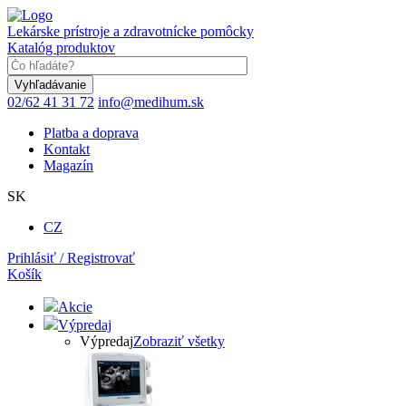
Skočiť
na
Lekárske prístroje a zdravotnícke pomôcky
hlavný
Katalóg produktov
obsah
Keyword
02/62 41 31 72
info@medihum.sk
Platba a doprava
Kontakt
Magazín
SK
CZ
Prihlásiť / Registrovať
Košík
Akcie
Výpredaj
Výpredaj
Zobraziť všetky