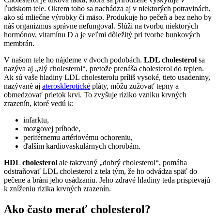
ľudskom tele. Okrem toho sa nachádza aj v niektorých potravinách,
ako sú mliečne výrobky či mäso. Produkuje ho pečeň a bez neho by
náš organizmus správne nefungoval. Slúži na tvorbu niektorých
hormónov, vitamínu D a je veľmi dôležitý pri tvorbe bunkových
membrán.
V našom tele ho nájdeme v dvoch podobách.
LDL cholesterol
sa
nazýva aj „zlý cholesterol“, pretože prenáša cholesterol do tepien.
Ak sú vaše hladiny LDL cholesterolu príliš vysoké, tieto usadeniny,
nazývané aj
aterosklerotické
pláty, môžu zužovať tepny a
obmedzovať prietok krvi. To zvyšuje riziko vzniku krvných
zrazenín, ktoré vedú k:
infarktu,
mozgovej príhode,
periférnemu artériovému ochoreniu,
ďalším kardiovaskulárnych chorobám.
HDL cholesterol
ale takzvaný „dobrý cholesterol“, pomáha
odstraňovať LDL cholesterol z tela tým, že ho odvádza späť do
pečene a bráni jeho usádzaniu. Jeho zdravé hladiny teda prispievajú
k zníženiu rizika krvných zrazenín.
Ako často merať cholesterol?