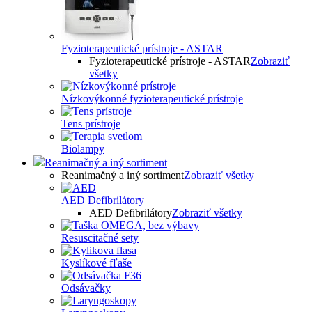
Fyzioterapeutické prístroje - ASTAR
Fyzioterapeutické prístroje - ASTAR
Zobraziť
všetky
Nízkovýkonné fyzioterapeutické prístroje
Tens prístroje
Biolampy
Reanimačný a iný sortiment
Reanimačný a iný sortiment
Zobraziť všetky
AED Defibrilátory
AED Defibrilátory
Zobraziť všetky
Resuscitačné sety
Kyslíkové fľaše
Odsávačky