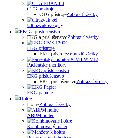
CTG prístroje
CTG prístroje
Zobraziť všetky
Ultrazvukové gély
EKG a príslušenstvo
EKG a príslušenstvo
Zobraziť všetky
EKG prístroje
EKG prístroje
Zobraziť všetky
Pacientské monitory
EKG príslušenstvo
EKG príslušenstvo
Zobraziť všetky
EKG papiere
Holtre
Holtre
Zobraziť všetky
ABPM holter
Kombinovaný holter
Príslušenstvo k holteru