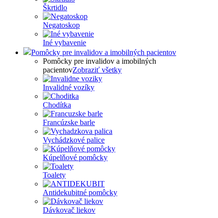
Škrtidlo
Negatoskop
Iné vybavenie
Pomôcky pre invalidov a imobilných pacientov
Pomôcky pre invalidov a imobilných
pacientov
Zobraziť všetky
Invalidné vozíky
Chodítka
Francúzske barle
Vychádzkové palice
Kúpelňové pomôcky
Toalety
Antidekubitné pomôcky
Dávkovač liekov