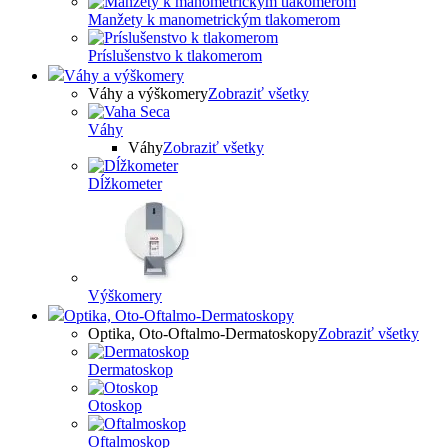
Manžety k manometrickým tlakomerom
Príslušenstvo k tlakomerom
Váhy a výškomery
Váhy a výškomery
Zobraziť všetky
Váhy
Váhy
Zobraziť všetky
Dĺžkometer
Výškomery
Optika, Oto-Oftalmo-Dermatoskopy
Optika, Oto-Oftalmo-Dermatoskopy
Zobraziť všetky
Dermatoskop
Otoskop
Oftalmoskop