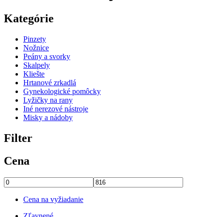
Kategórie
Pinzety
Nožnice
Peány a svorky
Skalpely
Kliešte
Hrtanové zrkadlá
Gynekologické pomôcky
Lyžičky na rany
Iné nerezové nástroje
Misky a nádoby
Filter
Cena
Cena na vyžiadanie
Zľavnené