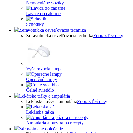
Nemocničné vozíky
Lavice do čakárne
Schodíky
Zdravotnícka osvetľovacia technika
Zdravotnícka osvetľovacia technika
Zobraziť všetky
Vyšetrovacia lampa
Operačné lampy
Čelné svietidlo
Lekárske tašky a ampulária
Lekárske tašky a ampulária
Zobraziť všetky
Lekárska taška
Ampuláriá a púzdra na recepty
Zdravotnícke oblečenie