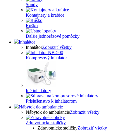
Sondy
Kontajnery a krabice
Rúško
Ďalšie jednorázové pomôcky
Inhalátor
Inhalátor
Zobraziť všetky
Kompresový inhalátor
Iné inhalátory
Príslušenstvo k inhalátorom
Nábytok do ambulancie
Nábytok do ambulancie
Zobraziť všetky
Zdravotnícke stoličky
Zdravotnícke stoličky
Zobraziť všetky