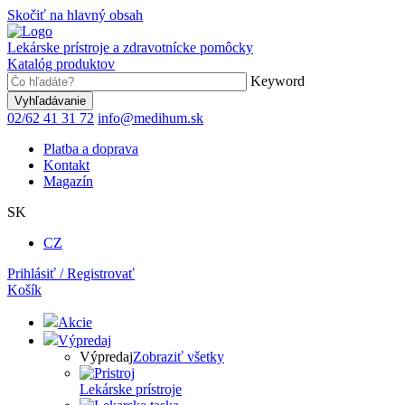
Skočiť na hlavný obsah
Lekárske prístroje a zdravotnícke pomôcky
Katalóg produktov
Keyword
02/62 41 31 72
info@medihum.sk
Platba a doprava
Kontakt
Magazín
SK
CZ
Prihlásiť / Registrovať
Košík
Akcie
Výpredaj
Výpredaj
Zobraziť všetky
Lekárske prístroje