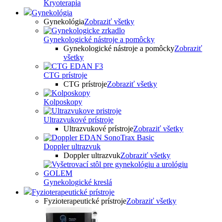
Kryoterapia
Gynekológia
Gynekológia
Zobraziť všetky
Gynekologické nástroje a pomôcky
Gynekologické nástroje a pomôcky
Zobraziť
všetky
CTG prístroje
CTG prístroje
Zobraziť všetky
Kolposkopy
Ultrazvukové prístroje
Ultrazvukové prístroje
Zobraziť všetky
Doppler ultrazvuk
Doppler ultrazvuk
Zobraziť všetky
Gynekologické kreslá
Fyzioterapeutické prístroje
Fyzioterapeutické prístroje
Zobraziť všetky