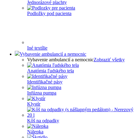
Jednorázové plachty
Podložky pod pacienta
Iné textílie
Vybavenie ambulancií a nemocnic
Vybavenie ambulancií a nemocnic
Zobraziť všetky
Anatómia ľudského tela
Identifikačné pásy
Infúzna pumpa
Klystír
Kôš na odpadky
Nálepka