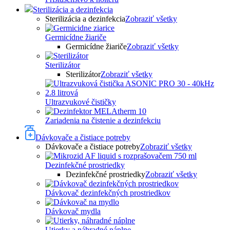
Sterilizácia a dezinfekcia
Sterilizácia a dezinfekcia
Zobraziť všetky
Germicídne žiariče
Germicídne žiariče
Zobraziť všetky
Sterilizátor
Sterilizátor
Zobraziť všetky
Ultrazvukové čističky
Zariadenia na čistenie a dezinfekciu
Dávkovače a čistiace potreby
Dávkovače a čistiace potreby
Zobraziť všetky
Dezinfekčné prostriedky
Dezinfekčné prostriedky
Zobraziť všetky
Dávkovač dezinfekčných prostriedkov
Dávkovač mydla
Utierky a náhradné náplne