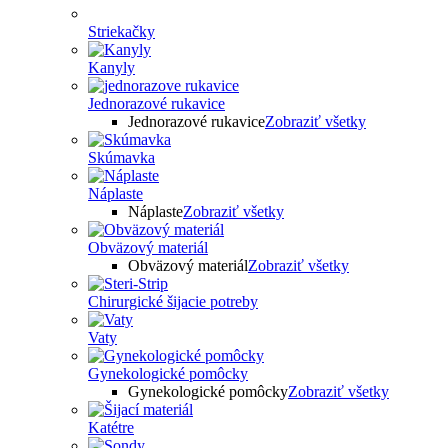
Striekačky
Kanyly
Jednorazové rukavice
Jednorazové rukavice
Zobraziť všetky
Skúmavka
Náplaste
Náplaste
Zobraziť všetky
Obväzový materiál
Obväzový materiál
Zobraziť všetky
Chirurgické šijacie potreby
Vaty
Gynekologické pomôcky
Gynekologické pomôcky
Zobraziť všetky
Katétre