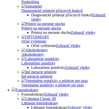
Proktológia
Diagnostické prístroje pľúcnych funkcií
Diagnostické prístroje pľúcnych funkcií
Zobraziť
všetky
Prístroj na meranie sluchu
Prístroj na meranie sluchu
Zobraziť všetky
Očné vyšetrenie
Očné vyšetrenie
Zobraziť všetky
Alkoholtestery
Laboratórne pomôcky
Laboratórne pomôcky
Zobraziť všetky
Iné meracie prístroje
Veterinárne pomôcky a prístroje pre prax
Fonendoskopy
Fonendoskopy
Zobraziť všetky
Littmann fonendoskopy
Littmann fonendoskopy
Zobraziť všetky