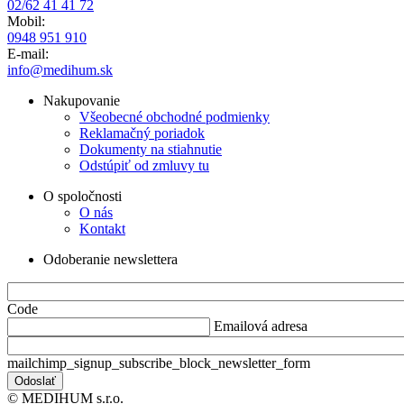
02/62 41 41 72
Mobil:
0948 951 910
E-mail:
info@medihum.sk
Nakupovanie
Všeobecné obchodné podmienky
Reklamačný poriadok
Dokumenty na stiahnutie
Odstúpiť od zmluvy tu
O spoločnosti
O nás
Kontakt
Odoberanie newslettera
Code
Emailová adresa
mailchimp_signup_subscribe_block_newsletter_form
© MEDIHUM s.r.o.