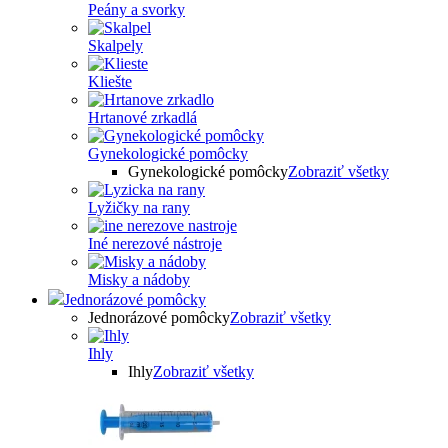
Peány a svorky
Skalpely
Kliešte
Hrtanové zrkadlá
Gynekologické pomôcky
Gynekologické pomôcky
Zobraziť všetky
Lyžičky na rany
Iné nerezové nástroje
Misky a nádoby
Jednorázové pomôcky
Jednorázové pomôcky
Zobraziť všetky
Ihly
Ihly
Zobraziť všetky