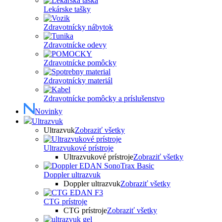
Lekárske tašky
Zdravotnícky nábytok
Zdravotnícke odevy
Zdravotnícke pomôcky
Zdravotnícky materiál
Zdravotnícke pomôcky a príslušenstvo
Novinky
Ultrazvuk
Ultrazvuk
Zobraziť všetky
Ultrazvukové prístroje
Ultrazvukové prístroje
Zobraziť všetky
Doppler ultrazvuk
Doppler ultrazvuk
Zobraziť všetky
CTG prístroje
CTG prístroje
Zobraziť všetky