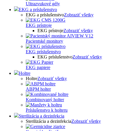
Ultrazvukové gély
EKG a príslušenstvo
EKG a príslušenstvo
Zobraziť všetky
EKG prístroje
EKG prístroje
Zobraziť všetky
Pacientské monitory
EKG príslušenstvo
EKG príslušenstvo
Zobraziť všetky
EKG papiere
Holtre
Holtre
Zobraziť všetky
ABPM holter
Kombinovaný holter
Príslušenstvo k holteru
Sterilizácia a dezinfekcia
Sterilizácia a dezinfekcia
Zobraziť všetky