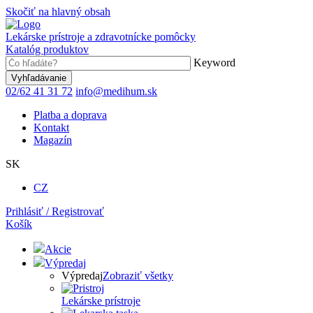
Skočiť na hlavný obsah
Lekárske prístroje a zdravotnícke pomôcky
Katalóg produktov
Keyword
02/62 41 31 72
info@medihum.sk
Platba a doprava
Kontakt
Magazín
SK
CZ
Prihlásiť / Registrovať
Košík
Akcie
Výpredaj
Výpredaj
Zobraziť všetky
Lekárske prístroje