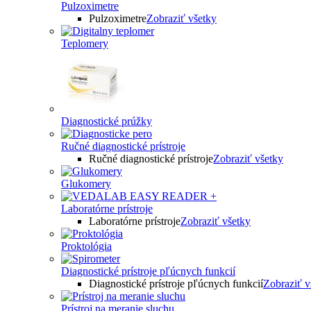
Pulzoximetre
Pulzoximetre
Zobraziť všetky
Teplomery
Diagnostické prúžky
Ručné diagnostické prístroje
Ručné diagnostické prístroje
Zobraziť všetky
Glukomery
Laboratórne prístroje
Laboratórne prístroje
Zobraziť všetky
Proktológia
Diagnostické prístroje pľúcnych funkcií
Diagnostické prístroje pľúcnych funkcií
Zobraziť v
Prístroj na meranie sluchu