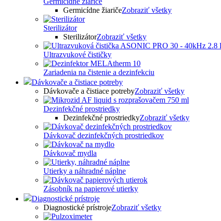
Germicídne žiariče
Germicídne žiariče
Zobraziť všetky
Sterilizátor
Sterilizátor
Zobraziť všetky
Ultrazvukové čističky
Zariadenia na čistenie a dezinfekciu
Dávkovače a čistiace potreby
Dávkovače a čistiace potreby
Zobraziť všetky
Dezinfekčné prostriedky
Dezinfekčné prostriedky
Zobraziť všetky
Dávkovač dezinfekčných prostriedkov
Dávkovač mydla
Utierky a náhradné náplne
Zásobník na papierové utierky
Diagnostické prístroje
Diagnostické prístroje
Zobraziť všetky