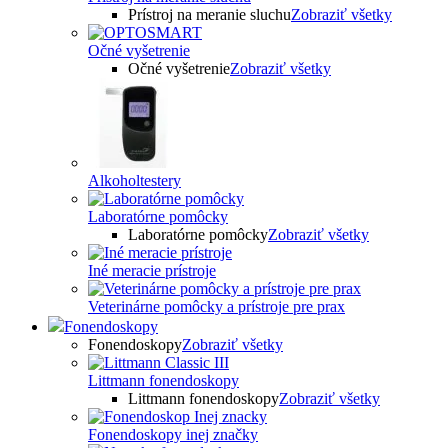
Prístroj na meranie sluchu
Zobraziť všetky
Očné vyšetrenie
Očné vyšetrenie
Zobraziť všetky
Alkoholtestery
Laboratórne pomôcky
Laboratórne pomôcky
Zobraziť všetky
Iné meracie prístroje
Veterinárne pomôcky a prístroje pre prax
Fonendoskopy
Fonendoskopy
Zobraziť všetky
Littmann fonendoskopy
Littmann fonendoskopy
Zobraziť všetky
Fonendoskopy inej značky