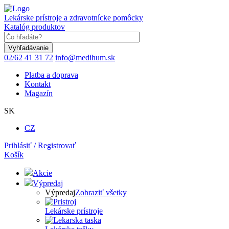
Skočiť
na
Lekárske prístroje a zdravotnícke pomôcky
hlavný
Katalóg produktov
obsah
Keyword
02/62 41 31 72
info@medihum.sk
Platba a doprava
Kontakt
Magazín
SK
CZ
Prihlásiť / Registrovať
Košík
Akcie
Výpredaj
Výpredaj
Zobraziť všetky
Lekárske prístroje