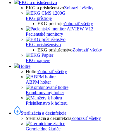
EKG a príslušenstvo
EKG a príslušenstvo
Zobraziť všetky
EKG prístroje
EKG prístroje
Zobraziť všetky
Pacientské monitory
EKG príslušenstvo
EKG príslušenstvo
Zobraziť všetky
EKG papiere
Holtre
Holtre
Zobraziť všetky
ABPM holter
Kombinovaný holter
Príslušenstvo k holteru
Sterilizácia a dezinfekcia
Sterilizácia a dezinfekcia
Zobraziť všetky
Germicídne žiariče