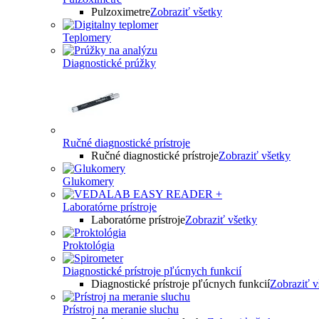
Pulzoximetre
Zobraziť všetky
Teplomery
Diagnostické prúžky
Ručné diagnostické prístroje
Ručné diagnostické prístroje
Zobraziť všetky
Glukomery
Laboratórne prístroje
Laboratórne prístroje
Zobraziť všetky
Proktológia
Diagnostické prístroje pľúcnych funkcií
Diagnostické prístroje pľúcnych funkcií
Zobraziť v
Prístroj na meranie sluchu