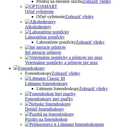
Prístroj na meranie sluchu
Zobraziť všetky
Očné vyšetrenie
Očné vyšetrenie
Zobraziť všetky
Alkoholtestery
Laboratórne pomôcky
Laboratórne pomôcky
Zobraziť všetky
Iné meracie prístroje
Veterinárne pomôcky a prístroje pre prax
Fonendoskopy
Fonendoskopy
Zobraziť všetky
Littmann fonendoskopy
Littmann fonendoskopy
Zobraziť všetky
Fonendoskopy inej značky
Detské fonendoskopy
Puzdro na fonendoskop