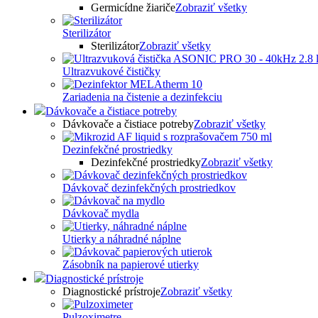
Germicídne žiariče
Zobraziť všetky
Sterilizátor
Sterilizátor
Zobraziť všetky
Ultrazvukové čističky
Zariadenia na čistenie a dezinfekciu
Dávkovače a čistiace potreby
Dávkovače a čistiace potreby
Zobraziť všetky
Dezinfekčné prostriedky
Dezinfekčné prostriedky
Zobraziť všetky
Dávkovač dezinfekčných prostriedkov
Dávkovač mydla
Utierky a náhradné náplne
Zásobník na papierové utierky
Diagnostické prístroje
Diagnostické prístroje
Zobraziť všetky
Pulzoximetre