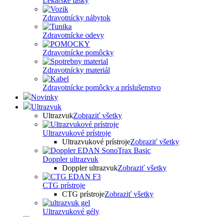
Lekárske tašky
Zdravotnícky nábytok
Zdravotnícke odevy
Zdravotnícke pomôcky
Zdravotnícky materiál
Zdravotnícke pomôcky a príslušenstvo
Novinky
Ultrazvuk
Ultrazvuk
Zobraziť všetky
Ultrazvukové prístroje
Ultrazvukové prístroje
Zobraziť všetky
Doppler ultrazvuk
Doppler ultrazvuk
Zobraziť všetky
CTG prístroje
CTG prístroje
Zobraziť všetky
Ultrazvukové gély