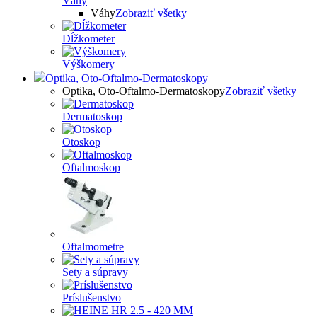
Váhy
Váhy
Zobraziť všetky
Dĺžkometer
Výškomery
Optika, Oto-Oftalmo-Dermatoskopy
Optika, Oto-Oftalmo-Dermatoskopy
Zobraziť všetky
Dermatoskop
Otoskop
Oftalmoskop
Oftalmometre
Sety a súpravy
Príslušenstvo