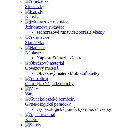
Striekačky
Kanyly
Jednorazové rukavice
Jednorazové rukavice
Zobraziť všetky
Skúmavka
Náplaste
Náplaste
Zobraziť všetky
Obväzový materiál
Obväzový materiál
Zobraziť všetky
Chirurgické šijacie potreby
Vaty
Gynekologické pomôcky
Gynekologické pomôcky
Zobraziť všetky
Katétre