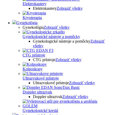
Elektrokautery
Elektrokautery
Zobraziť všetky
Kryoterapia
Gynekológia
Gynekológia
Zobraziť všetky
Gynekologické nástroje a pomôcky
Gynekologické nástroje a pomôcky
Zobraziť
všetky
CTG prístroje
CTG prístroje
Zobraziť všetky
Kolposkopy
Ultrazvukové prístroje
Ultrazvukové prístroje
Zobraziť všetky
Doppler ultrazvuk
Doppler ultrazvuk
Zobraziť všetky
Gynekologické kreslá