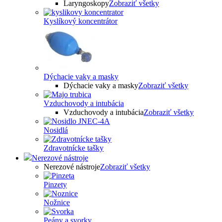
Laryngoskopy
Zobraziť všetky
Kyslíkový koncentrátor
Dýchacie vaky a masky
Dýchacie vaky a masky
Zobraziť všetky
Vzduchovody a intubácia
Vzduchovody a intubácia
Zobraziť všetky
Nosidlá
Zdravotnícke tašky
Nerezové nástroje
Nerezové nástroje
Zobraziť všetky
Pinzety
Nožnice
Peány a svorky