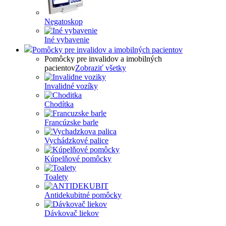
Negatoskop
Iné vybavenie
Pomôcky pre invalidov a imobilných pacientov
Pomôcky pre invalidov a imobilných
pacientov
Zobraziť všetky
Invalidné vozíky
Chodítka
Francúzske barle
Vychádzkové palice
Kúpelňové pomôcky
Toalety
Antidekubitné pomôcky
Dávkovač liekov