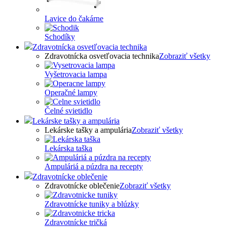
Lavice do čakárne
Schodíky
Zdravotnícka osvetľovacia technika
Zdravotnícka osvetľovacia technika
Zobraziť všetky
Vyšetrovacia lampa
Operačné lampy
Čelné svietidlo
Lekárske tašky a ampulária
Lekárske tašky a ampulária
Zobraziť všetky
Lekárska taška
Ampuláriá a púzdra na recepty
Zdravotnícke oblečenie
Zdravotnícke oblečenie
Zobraziť všetky
Zdravotnícke tuniky a blúzky
Zdravotnícke tričká