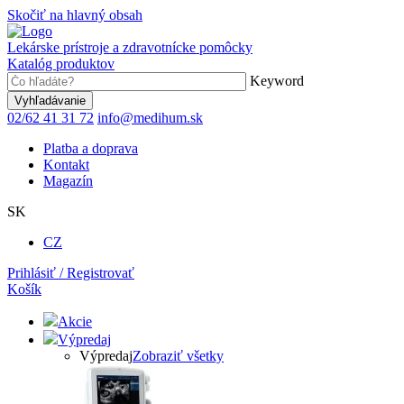
Skočiť na hlavný obsah
Lekárske prístroje a zdravotnícke pomôcky
Katalóg produktov
Keyword
02/62 41 31 72
info@medihum.sk
Platba a doprava
Kontakt
Magazín
SK
CZ
Prihlásiť / Registrovať
Košík
Akcie
Výpredaj
Výpredaj
Zobraziť všetky