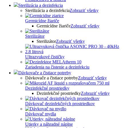
Sterilizácia a dezinfekcia
Sterilizácia a dezinfekcia
Zobraziť všetky
Germicídne žiariče
Germicídne žiariče
Zobraziť všetky
Sterilizátor
Sterilizátor
Zobraziť všetky
Ultrazvukové čističky
Zariadenia na čistenie a dezinfekciu
Dávkovače a čistiace potreby
Dávkovače a čistiace potreby
Zobraziť všetky
Dezinfekčné prostriedky
Dezinfekčné prostriedky
Zobraziť všetky
Dávkovač dezinfekčných prostriedkov
Dávkovač mydla
Utierky a náhradné náplne