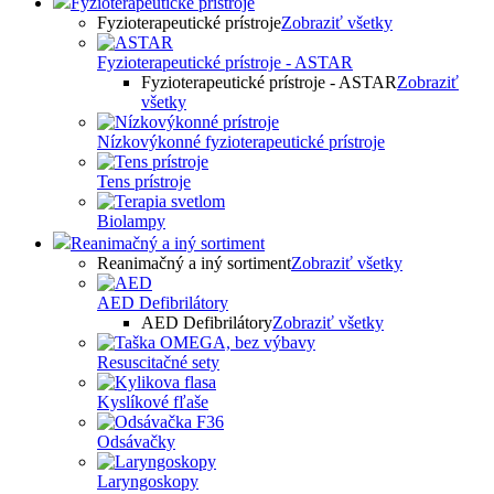
Fyzioterapeutické prístroje
Fyzioterapeutické prístroje
Zobraziť všetky
Fyzioterapeutické prístroje - ASTAR
Fyzioterapeutické prístroje - ASTAR
Zobraziť
všetky
Nízkovýkonné fyzioterapeutické prístroje
Tens prístroje
Biolampy
Reanimačný a iný sortiment
Reanimačný a iný sortiment
Zobraziť všetky
AED Defibrilátory
AED Defibrilátory
Zobraziť všetky
Resuscitačné sety
Kyslíkové fľaše
Odsávačky
Laryngoskopy