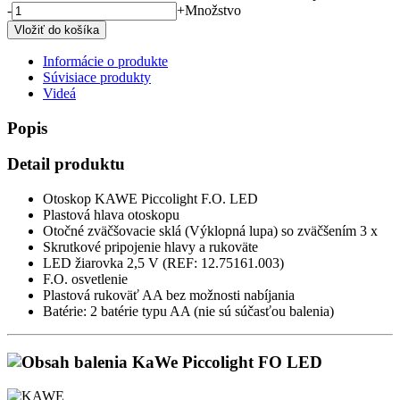
-
+
Množstvo
Informácie o produkte
Súvisiace produkty
Videá
Popis
Detail produktu
Otoskop KAWE Piccolight F.O. LED
Plastová hlava otoskopu
Otočné zväčšovacie sklá (Výklopná lupa) so zväčšením 3 x
Skrutkové pripojenie hlavy a rukoväte
LED žiarovka 2,5 V (REF: 12.75161.003)
F.O. osvetlenie
Plastová rukoväť AA bez možnosti nabíjania
Batérie: 2 batérie typu AA (nie sú súčasťou balenia)