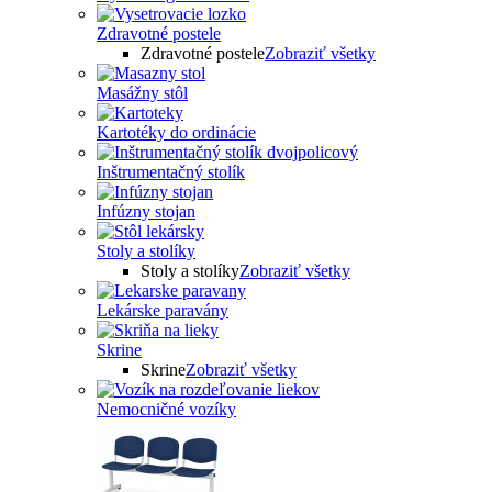
Zdravotné postele
Zdravotné postele
Zobraziť všetky
Masážny stôl
Kartotéky do ordinácie
Inštrumentačný stolík
Infúzny stojan
Stoly a stolíky
Stoly a stolíky
Zobraziť všetky
Lekárske paravány
Skrine
Skrine
Zobraziť všetky
Nemocničné vozíky