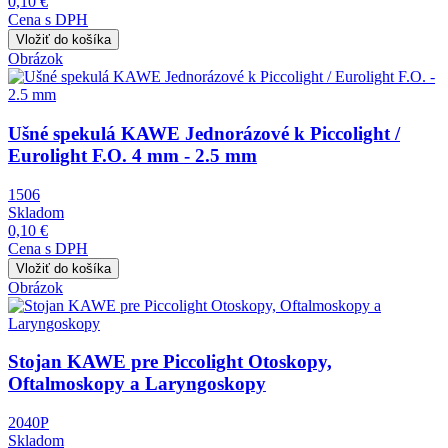
0,10 €
Cena s DPH
Obrázok
Ušné spekulá KAWE Jednorázové k Piccolight /
Eurolight F.O. 4 mm - 2.5 mm
1506
Skladom
0,10 €
Cena s DPH
Obrázok
Stojan KAWE pre Piccolight Otoskopy,
Oftalmoskopy a Laryngoskopy
2040P
Skladom