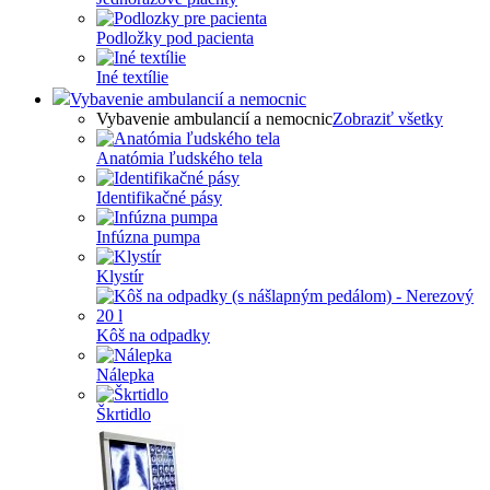
Podložky pod pacienta
Iné textílie
Vybavenie ambulancií a nemocnic
Vybavenie ambulancií a nemocnic
Zobraziť všetky
Anatómia ľudského tela
Identifikačné pásy
Infúzna pumpa
Klystír
Kôš na odpadky
Nálepka
Škrtidlo