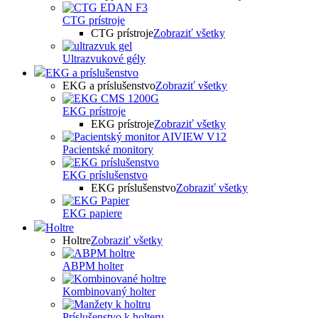
CTG prístroje
CTG prístroje
Zobraziť všetky
Ultrazvukové gély
EKG a príslušenstvo
EKG a príslušenstvo
Zobraziť všetky
EKG prístroje
EKG prístroje
Zobraziť všetky
Pacientské monitory
EKG príslušenstvo
EKG príslušenstvo
Zobraziť všetky
EKG papiere
Holtre
Holtre
Zobraziť všetky
ABPM holter
Kombinovaný holter
Príslušenstvo k holteru