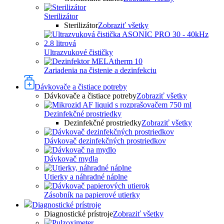
Sterilizátor
Sterilizátor
Zobraziť všetky
Ultrazvukové čističky
Zariadenia na čistenie a dezinfekciu
Dávkovače a čistiace potreby
Dávkovače a čistiace potreby
Zobraziť všetky
Dezinfekčné prostriedky
Dezinfekčné prostriedky
Zobraziť všetky
Dávkovač dezinfekčných prostriedkov
Dávkovač mydla
Utierky a náhradné náplne
Zásobník na papierové utierky
Diagnostické prístroje
Diagnostické prístroje
Zobraziť všetky