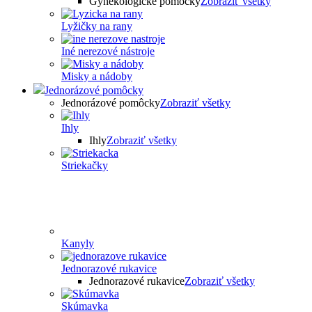
Gynekologické pomôcky
Zobraziť všetky
Lyžičky na rany
Iné nerezové nástroje
Misky a nádoby
Jednorázové pomôcky
Jednorázové pomôcky
Zobraziť všetky
Ihly
Ihly
Zobraziť všetky
Striekačky
Kanyly
Jednorazové rukavice
Jednorazové rukavice
Zobraziť všetky
Skúmavka