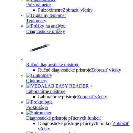
Pulzoximetre
Pulzoximetre
Zobraziť všetky
Teplomery
Diagnostické prúžky
Ručné diagnostické prístroje
Ručné diagnostické prístroje
Zobraziť všetky
Glukomery
Laboratórne prístroje
Laboratórne prístroje
Zobraziť všetky
Proktológia
Diagnostické prístroje pľúcnych funkcií
Diagnostické prístroje pľúcnych funkcií
Zobraziť
všetky