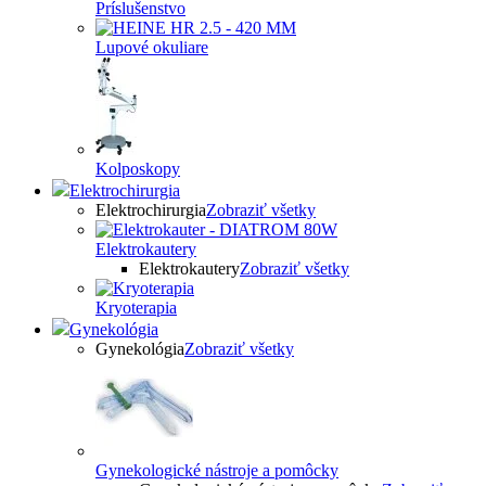
Príslušenstvo
Lupové okuliare
Kolposkopy
Elektrochirurgia
Elektrochirurgia
Zobraziť všetky
Elektrokautery
Elektrokautery
Zobraziť všetky
Kryoterapia
Gynekológia
Gynekológia
Zobraziť všetky
Gynekologické nástroje a pomôcky