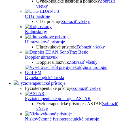
Gynekologické nástroje a pomôcky
Zobraziť
všetky
CTG prístroje
CTG prístroje
Zobraziť všetky
Kolposkopy
Ultrazvukové prístroje
Ultrazvukové prístroje
Zobraziť všetky
Doppler ultrazvuk
Doppler ultrazvuk
Zobraziť všetky
Gynekologické kreslá
Fyzioterapeutické prístroje
Fyzioterapeutické prístroje
Zobraziť všetky
Fyzioterapeutické prístroje - ASTAR
Fyzioterapeutické prístroje - ASTAR
Zobraziť
všetky
Nízkovýkonné fyzioterapeutické prístroje