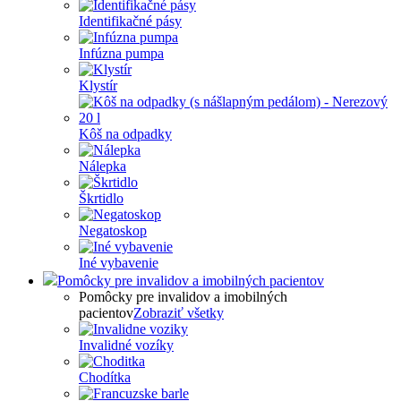
Identifikačné pásy
Infúzna pumpa
Klystír
Kôš na odpadky
Nálepka
Škrtidlo
Negatoskop
Iné vybavenie
Pomôcky pre invalidov a imobilných pacientov
Pomôcky pre invalidov a imobilných
pacientov
Zobraziť všetky
Invalidné vozíky
Chodítka