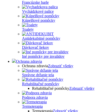
Francúzske barle
Vychádzkové palice
Kúpelňové pomôcky
Toalety
Antidekubitné pomôcky
Dávkovač liekov
Iné pomôcky pre invalidov
Ochrana zdravia
Ochrana zdravia
Zobraziť všetky
Správne držanie tela
Rehabilitačné pomôcky
Rehabilitačné pomôcky
Zobraziť všetky
Podpora zdravia
Termoterapia
Termoterapia
Zobraziť všetky