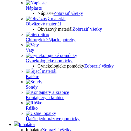
Náplaste
Náplaste
Zobraziť všetky
Obväzový materiál
Obväzový materiál
Zobraziť všetky
Chirurgické šijacie potreby
Vaty
Gynekologické pomôcky
Gynekologické pomôcky
Zobraziť všetky
Katétre
Sondy
Kontajnery a krabice
Rúško
Ďalšie jednorázové pomôcky
Inhalátor
Inhalátor
Zobraziť všetky