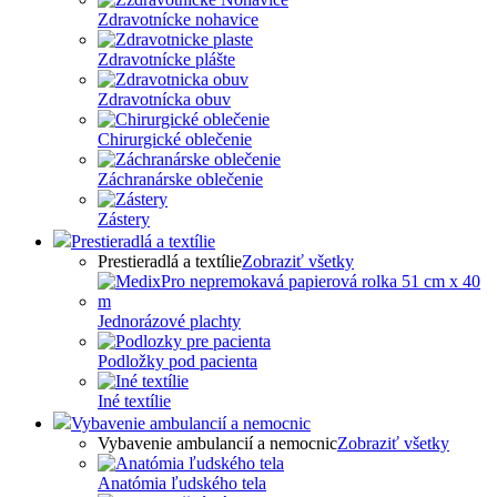
Zdravotnícke nohavice
Zdravotnícke plášte
Zdravotnícka obuv
Chirurgické oblečenie
Záchranárske oblečenie
Zástery
Prestieradlá a textílie
Prestieradlá a textílie
Zobraziť všetky
Jednorázové plachty
Podložky pod pacienta
Iné textílie
Vybavenie ambulancií a nemocnic
Vybavenie ambulancií a nemocnic
Zobraziť všetky
Anatómia ľudského tela