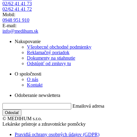
02/62 41 41 73
02/62 41 41 72
Mobil:
0948 951 910
E-mail:
info@medihum.sk
Nakupovanie
Všeobecné obchodné podmienky
Reklamačný poriadok
Dokumenty na stiahnutie
Odstúpiť od zmluvy tu
O spoločnosti
O nás
Kontakt
Odoberanie newslettera
Emailová adresa
© MEDIHUM s.r.o.
Lekárske prístroje a zdravotnícke pomôcky
Pravidlá ochrany osobných údajov (GDPR)