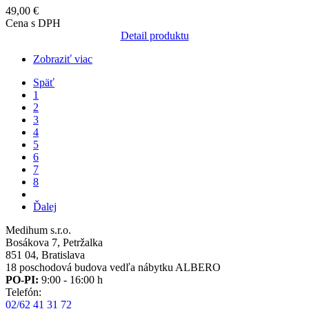
49,00 €
Cena s DPH
Detail produktu
Zobraziť viac
Previous
Späť
page
Page
1
Pagination
Page
2
Page
3
Aktuálna
4
stránka
Page
5
Page
6
Page
7
Page
8
Ďalšia
Ďalej
strana
Medihum s.r.o.
Bosákova 7, Petržalka
851 04, Bratislava
18 poschodová budova vedľa nábytku ALBERO
PO-PI:
9:00 - 16:00 h
Telefón:
02/62 41 31 72