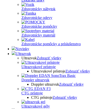
Lekárske tašky
Zdravotnícky nábytok
Zdravotnícke odevy
Zdravotnícke pomôcky
Zdravotnícky materiál
Zdravotnícke pomôcky a príslušenstvo
Novinky
Ultrazvuk
Ultrazvuk
Zobraziť všetky
Ultrazvukové prístroje
Ultrazvukové prístroje
Zobraziť všetky
Doppler ultrazvuk
Doppler ultrazvuk
Zobraziť všetky
CTG prístroje
CTG prístroje
Zobraziť všetky
Ultrazvukové gély