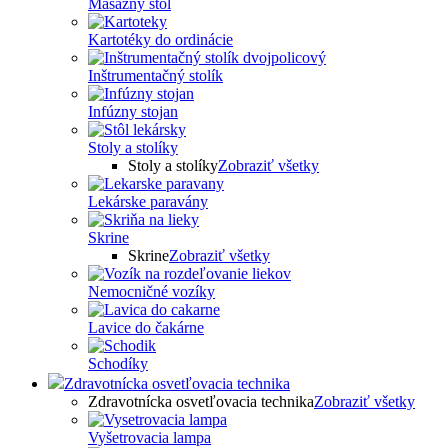
Masážny stôl
Kartotéky do ordinácie
Inštrumentačný stolík
Infúzny stojan
Stoly a stolíky
Stoly a stolíky
Zobraziť všetky
Lekárske paravány
Skrine
Skrine
Zobraziť všetky
Nemocničné vozíky
Lavice do čakárne
Schodíky
Zdravotnícka osvetľovacia technika
Zdravotnícka osvetľovacia technika
Zobraziť všetky
Vyšetrovacia lampa