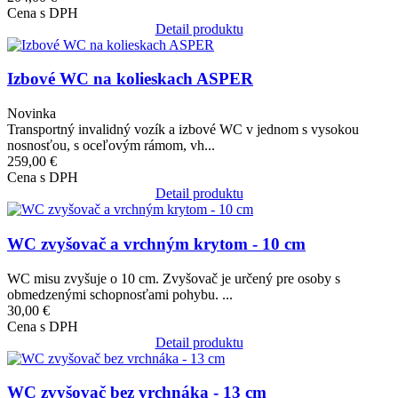
Cena s DPH
Detail produktu
Obrázok
Izbové WC na kolieskach ASPER
Novinka
Transportný invalidný vozík a izbové WC v jednom s vysokou
nosnosťou, s oceľovým rámom, vh...
259,00 €
Cena s DPH
Detail produktu
Obrázok
WC zvyšovač a vrchným krytom - 10 cm
WC misu zvyšuje o 10 cm. Zvyšovač je určený pre osoby s
obmedzenými schopnosťami pohybu. ...
30,00 €
Cena s DPH
Detail produktu
Obrázok
WC zvyšovač bez vrchnáka - 13 cm