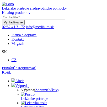
Skočiť
na
Lekárske prístroje a zdravotnícke pomôcky
hlavný
Katalóg produktov
obsah
Keyword
02/62 41 31 72
info@medihum.sk
Platba a doprava
Kontakt
Magazín
SK
CZ
Prihlásiť / Registrovať
Košík
Akcie
Výpredaj
Výpredaj
Zobraziť všetky
Lekárske prístroje