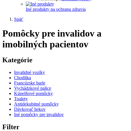
Iné produkty na ochranu zdravia
Späť
Pomôcky pre invalidov a
imobilných pacientov
Kategórie
Invalidné vozíky
Chodítka
Francúzske barle
Vychádzkové palice
Kúpelňové pomôcky
Toalety
Antidekubitné pomôcky
Dávkovač liekov
Iné pomôcky pre invalidov
Filter