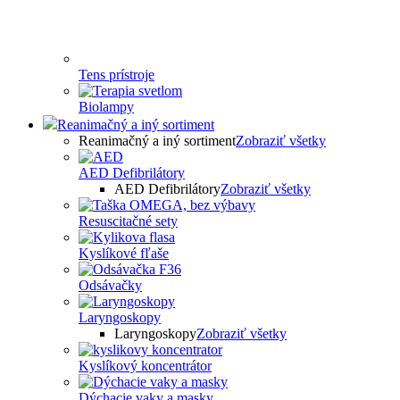
Tens prístroje
Biolampy
Reanimačný a iný sortiment
Reanimačný a iný sortiment
Zobraziť všetky
AED Defibrilátory
AED Defibrilátory
Zobraziť všetky
Resuscitačné sety
Kyslíkové fľaše
Odsávačky
Laryngoskopy
Laryngoskopy
Zobraziť všetky
Kyslíkový koncentrátor
Dýchacie vaky a masky