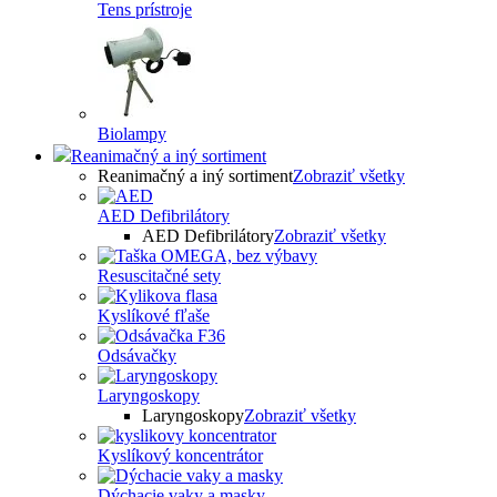
Tens prístroje
Biolampy
Reanimačný a iný sortiment
Reanimačný a iný sortiment
Zobraziť všetky
AED Defibrilátory
AED Defibrilátory
Zobraziť všetky
Resuscitačné sety
Kyslíkové fľaše
Odsávačky
Laryngoskopy
Laryngoskopy
Zobraziť všetky
Kyslíkový koncentrátor
Dýchacie vaky a masky