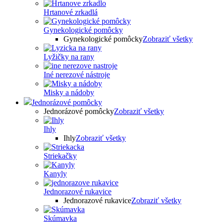
Hrtanové zrkadlá
Gynekologické pomôcky
Gynekologické pomôcky
Zobraziť všetky
Lyžičky na rany
Iné nerezové nástroje
Misky a nádoby
Jednorázové pomôcky
Jednorázové pomôcky
Zobraziť všetky
Ihly
Ihly
Zobraziť všetky
Striekačky
Kanyly
Jednorazové rukavice
Jednorazové rukavice
Zobraziť všetky
Skúmavka