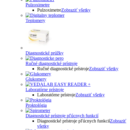
Pulzoximetre
Pulzoximetre
Zobraziť všetky
Teplomery
Diagnostické prúžky
Ručné diagnostické prístroje
Ručné diagnostické prístroje
Zobraziť všetky
Glukomery
Laboratórne prístroje
Laboratórne prístroje
Zobraziť všetky
Proktológia
Diagnostické prístroje pľúcnych funkcií
Diagnostické prístroje pľúcnych funkcií
Zobraziť
všetky