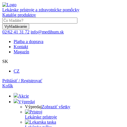
Skočiť
na
Lekárske prístroje a zdravotnícke pomôcky
hlavný
Katalóg produktov
obsah
Keyword
02/62 41 31 72
info@medihum.sk
Platba a doprava
Kontakt
Magazín
SK
CZ
Prihlásiť / Registrovať
Košík
Akcie
Výpredaj
Výpredaj
Zobraziť všetky
Lekárske prístroje