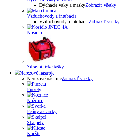
Dýchacie vaky a masky
Zobraziť všetky
Vzduchovody a intubácia
Vzduchovody a intubácia
Zobraziť všetky
Nosidlá
Zdravotnícke tašky
Nerezové nástroje
Nerezové nástroje
Zobraziť všetky
Pinzety
Nožnice
Peány a svorky
Skalpely
Kliešte