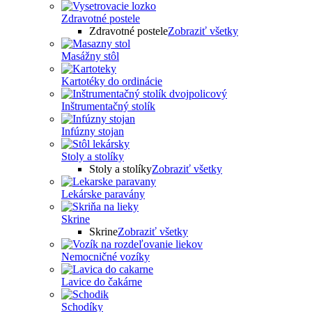
Zdravotné postele
Zdravotné postele
Zobraziť všetky
Masážny stôl
Kartotéky do ordinácie
Inštrumentačný stolík
Infúzny stojan
Stoly a stolíky
Stoly a stolíky
Zobraziť všetky
Lekárske paravány
Skrine
Skrine
Zobraziť všetky
Nemocničné vozíky
Lavice do čakárne
Schodíky