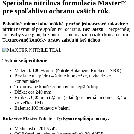
Špeciálna nitrilová formulácia Maxter®
pre spoľahlivú ochranu vašich rúk.
Pohodlné, mimoriadne mäkké, pružné jednorazové rukavice z
nitrilu
navrhnuté pre spoľahlivú ochranu.
Bez latexu
– bezpečné aj
pre osoby s alergiou, bez púdru – minimalizujú riziko kontaminácie.
Textúrované končeky prstov zaisťujú istý úchop.
Technické špecifikácie:
Materiál: 100 % nitril (Nitrile Butadiene Rubber – NBR)
Bez latexu a púdru – šetrné k pokožke, nízke riziko
kontaminácie
Textúrované končeky prstov pre lepší úchop
Dĺžka: cca 240 mm
Hrúbka: 0,05 mm (2,5 mil) dlaň (priemerná hmotnosť 3,4 g
vo veľkosti M)
Balenie: 100 rukavíc v balení
Rukavice Maxter Nitrile - Tyrkysové spĺňajú normy:
Medicínske: 2017/745
OOP (osobné ochranné prostriedky): 2016/425