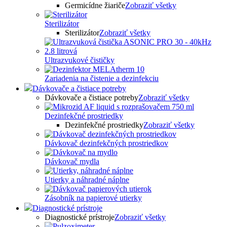
Germicídne žiariče
Zobraziť všetky
Sterilizátor
Sterilizátor
Zobraziť všetky
Ultrazvukové čističky
Zariadenia na čistenie a dezinfekciu
Dávkovače a čistiace potreby
Dávkovače a čistiace potreby
Zobraziť všetky
Dezinfekčné prostriedky
Dezinfekčné prostriedky
Zobraziť všetky
Dávkovač dezinfekčných prostriedkov
Dávkovač mydla
Utierky a náhradné náplne
Zásobník na papierové utierky
Diagnostické prístroje
Diagnostické prístroje
Zobraziť všetky