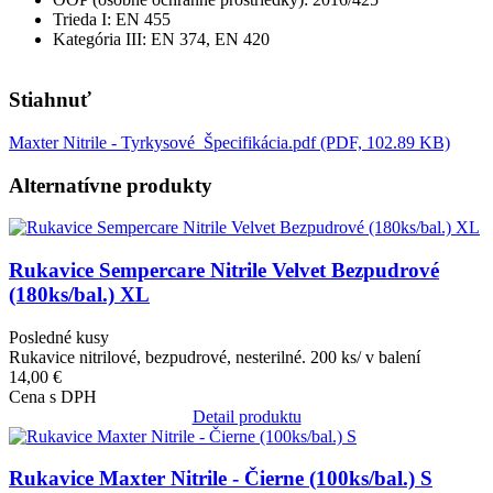
Trieda I: EN 455
Kategória III: EN 374, EN 420
Stiahnuť
Maxter Nitrile - Tyrkysové_Špecifikácia.pdf (PDF, 102.89 KB)
Alternatívne produkty
Obrázok
Rukavice Sempercare Nitrile Velvet Bezpudrové
(180ks/bal.) XL
Posledné kusy
Rukavice nitrilové, bezpudrové, nesterilné. 200 ks/ v balení
14,00 €
Cena s DPH
Detail produktu
Obrázok
Rukavice Maxter Nitrile - Čierne (100ks/bal.) S