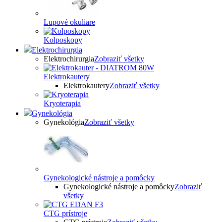
Lupové okuliare
Kolposkopy
Elektrochirurgia
Elektrochirurgia
Zobraziť všetky
Elektrokautery
Elektrokautery
Zobraziť všetky
Kryoterapia
Gynekológia
Gynekológia
Zobraziť všetky
Gynekologické nástroje a pomôcky
Gynekologické nástroje a pomôcky
Zobraziť
všetky
CTG prístroje