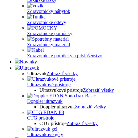
Lekárske tašky
Zdravotnícky nábytok
Zdravotnícke odevy
Zdravotnícke pomôcky
Zdravotnícky materiál
Zdravotnícke pomôcky a príslušenstvo
Novinky
Ultrazvuk
Ultrazvuk
Zobraziť všetky
Ultrazvukové prístroje
Ultrazvukové prístroje
Zobraziť všetky
Doppler ultrazvuk
Doppler ultrazvuk
Zobraziť všetky
CTG prístroje
CTG prístroje
Zobraziť všetky
Ultrazvukové gély