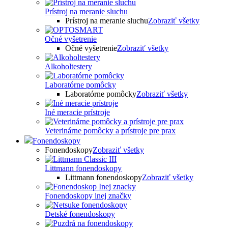
Prístroj na meranie sluchu
Prístroj na meranie sluchu
Zobraziť všetky
Očné vyšetrenie
Očné vyšetrenie
Zobraziť všetky
Alkoholtestery
Laboratórne pomôcky
Laboratórne pomôcky
Zobraziť všetky
Iné meracie prístroje
Veterinárne pomôcky a prístroje pre prax
Fonendoskopy
Fonendoskopy
Zobraziť všetky
Littmann fonendoskopy
Littmann fonendoskopy
Zobraziť všetky
Fonendoskopy inej značky
Detské fonendoskopy