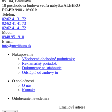
851 04, Bratislava
18 poschodová budova vedľa nábytku ALBERO
PO-PI:
9:00 - 16:00 h
Telefón:
02/62 41 31 72
02/62 41 41 73
02/62 41 41 72
Mobil:
0948 951 910
E-mail:
info@medihum.sk
Nakupovanie
Všeobecné obchodné podmienky
Reklamačný poriadok
Dokumenty na stiahnutie
Odstúpiť od zmluvy tu
O spoločnosti
O nás
Kontakt
Odoberanie newslettera
Emailová adresa