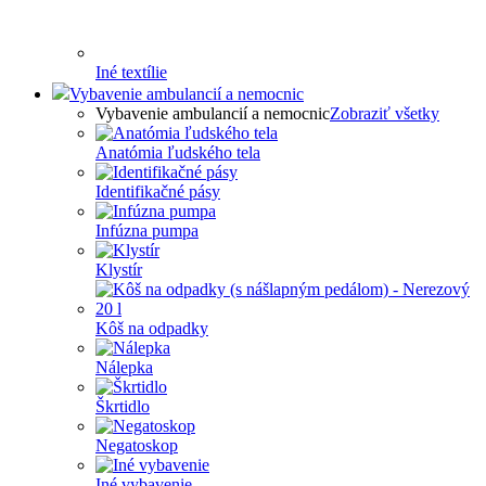
Iné textílie
Vybavenie ambulancií a nemocnic
Vybavenie ambulancií a nemocnic
Zobraziť všetky
Anatómia ľudského tela
Identifikačné pásy
Infúzna pumpa
Klystír
Kôš na odpadky
Nálepka
Škrtidlo
Negatoskop
Iné vybavenie