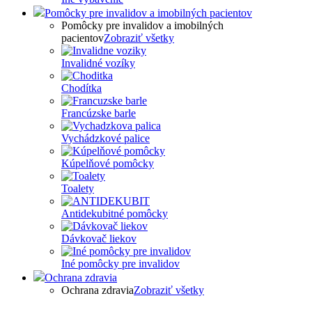
Pomôcky pre invalidov a imobilných pacientov
Pomôcky pre invalidov a imobilných
pacientov
Zobraziť všetky
Invalidné vozíky
Chodítka
Francúzske barle
Vychádzkové palice
Kúpelňové pomôcky
Toalety
Antidekubitné pomôcky
Dávkovač liekov
Iné pomôcky pre invalidov
Ochrana zdravia
Ochrana zdravia
Zobraziť všetky