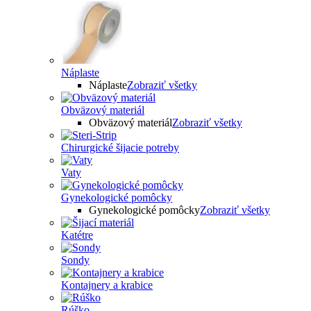
Náplaste
Náplaste
Zobraziť všetky
Obväzový materiál
Obväzový materiál
Zobraziť všetky
Chirurgické šijacie potreby
Vaty
Gynekologické pomôcky
Gynekologické pomôcky
Zobraziť všetky
Katétre
Sondy
Kontajnery a krabice
Rúško