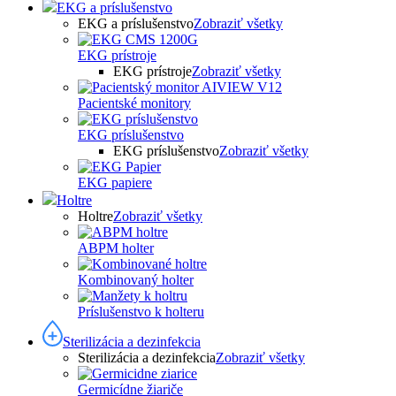
EKG a príslušenstvo
EKG a príslušenstvo
Zobraziť všetky
EKG prístroje
EKG prístroje
Zobraziť všetky
Pacientské monitory
EKG príslušenstvo
EKG príslušenstvo
Zobraziť všetky
EKG papiere
Holtre
Holtre
Zobraziť všetky
ABPM holter
Kombinovaný holter
Príslušenstvo k holteru
Sterilizácia a dezinfekcia
Sterilizácia a dezinfekcia
Zobraziť všetky
Germicídne žiariče