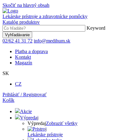
Skočiť na hlavný obsah
Lekárske prístroje a zdravotnícke pomôcky
Katalóg produktov
Keyword
02/62 41 31 72
info@medihum.sk
Platba a doprava
Kontakt
Magazín
SK
CZ
Prihlásiť / Registrovať
Košík
Akcie
Výpredaj
Výpredaj
Zobraziť všetky
Lekárske prístroje