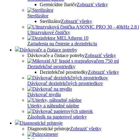
Germicídne žiariče
Zobraziť všetky
Sterilizátor
Sterilizátor
Zobraziť všetky
Ultrazvukové čističky
Zariadenia na čistenie a dezinfekciu
Dávkovače a čistiace potreby
Dávkovače a čistiace potreby
Zobraziť všetky
Dezinfekčné prostriedky
Dezinfekčné prostriedky
Zobraziť všetky
Dávkovač dezinfekčných prostriedkov
Dávkovač mydla
Utierky a náhradné náplne
Zásobník na papierové utierky
Diagnostické prístroje
Diagnostické prístroje
Zobraziť všetky