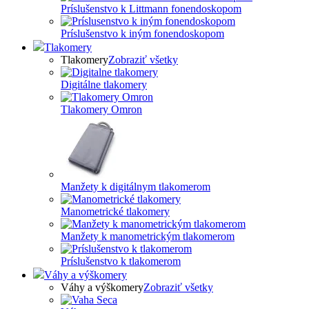
Príslušenstvo k Littmann fonendoskopom
Príslušenstvo k iným fonendoskopom
Tlakomery
Tlakomery
Zobraziť všetky
Digitálne tlakomery
Tlakomery Omron
Manžety k digitálnym tlakomerom
Manometrické tlakomery
Manžety k manometrickým tlakomerom
Príslušenstvo k tlakomerom
Váhy a výškomery
Váhy a výškomery
Zobraziť všetky