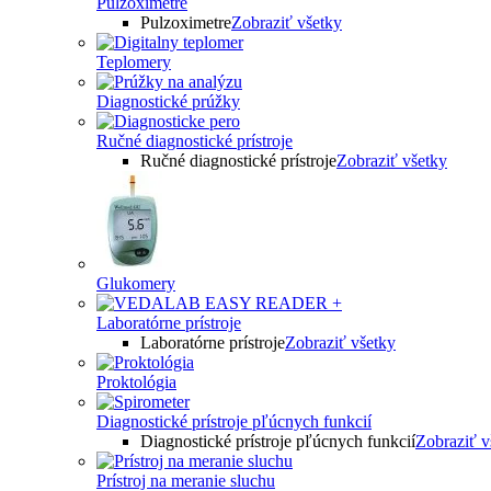
Pulzoximetre
Pulzoximetre
Zobraziť všetky
Teplomery
Diagnostické prúžky
Ručné diagnostické prístroje
Ručné diagnostické prístroje
Zobraziť všetky
Glukomery
Laboratórne prístroje
Laboratórne prístroje
Zobraziť všetky
Proktológia
Diagnostické prístroje pľúcnych funkcií
Diagnostické prístroje pľúcnych funkcií
Zobraziť v
Prístroj na meranie sluchu