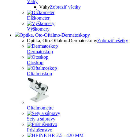
Váhy
Váhy
Zobraziť všetky
Dĺžkometer
Výškomery
Optika, Oto-Oftalmo-Dermatoskopy
Optika, Oto-Oftalmo-Dermatoskopy
Zobraziť všetky
Dermatoskop
Otoskop
Oftalmoskop
Oftalmometre
Sety a súpravy
Príslušenstvo