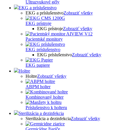
Ultrazvukové gély
EKG a príslušenstvo
EKG a príslušenstvo
Zobraziť všetky
EKG prístroje
EKG prístroje
Zobraziť všetky
Pacientské monitory
EKG príslušenstvo
EKG príslušenstvo
Zobraziť všetky
EKG papiere
Holtre
Holtre
Zobraziť všetky
ABPM holter
Kombinovaný holter
Príslušenstvo k holteru
Sterilizácia a dezinfekcia
Sterilizácia a dezinfekcia
Zobraziť všetky
Germicídne žiariče