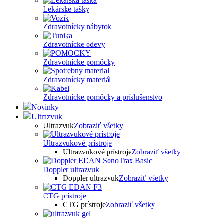
Lekárske tašky
Zdravotnícky nábytok
Zdravotnícke odevy
Zdravotnícke pomôcky
Zdravotnícky materiál
Zdravotnícke pomôcky a príslušenstvo
Novinky
Ultrazvuk
Ultrazvuk
Zobraziť všetky
Ultrazvukové prístroje
Ultrazvukové prístroje
Zobraziť všetky
Doppler ultrazvuk
Doppler ultrazvuk
Zobraziť všetky
CTG prístroje
CTG prístroje
Zobraziť všetky