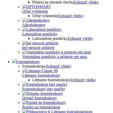
Prístroj na meranie sluchu
Zobraziť všetky
Očné vyšetrenie
Očné vyšetrenie
Zobraziť všetky
Alkoholtestery
Laboratórne pomôcky
Laboratórne pomôcky
Zobraziť všetky
Iné meracie prístroje
Veterinárne pomôcky a prístroje pre prax
Fonendoskopy
Fonendoskopy
Zobraziť všetky
Littmann fonendoskopy
Littmann fonendoskopy
Zobraziť všetky
Fonendoskopy inej značky
Detské fonendoskopy
Puzdro na fonendoskop